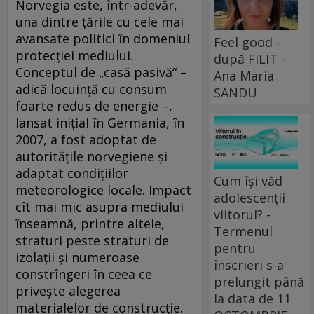
Norvegia este, într-adevăr,
una dintre ţările cu cele mai
avansate politici în domeniul
Feel good -
protecţiei mediului.
după FILIT -
Conceptul de „casă pasivă“ –
Ana Maria
adică locuinţă cu consum
SANDU
foarte redus de energie –,
lansat iniţial în Germania, în
2007, a fost adoptat de
autorităţile norvegiene şi
adaptat condiţiilor
Cum își văd
meteorologice locale. Impact
adolescenții
cît mai mic asupra mediului
viitorul? -
înseamnă, printre altele,
Termenul
straturi peste straturi de
pentru
izolaţii şi numeroase
înscrieri s-a
constrîngeri în ceea ce
prelungit până
priveşte alegerea
la data de 11
materialelor de construcţie.