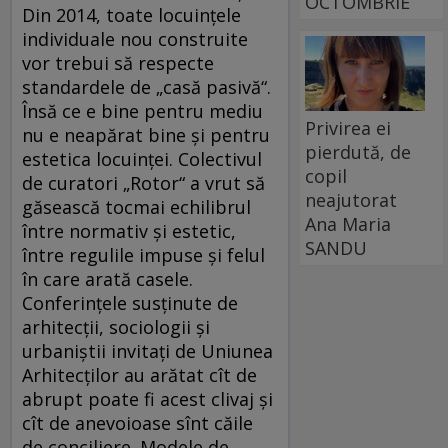
OCTOMBRIE
Din 2014, toate locuinţele
individuale nou construite
vor trebui să respecte
standardele de „casă pasivă“.
Însă ce e bine pentru mediu
Privirea ei
nu e neapărat bine şi pentru
pierdută, de
estetica locuinţei. Colectivul
copil
de curatori „Rotor“ a vrut să
neajutorat
găsească tocmai echilibrul
Ana Maria
între normativ şi estetic,
SANDU
între regulile impuse şi felul
în care arată casele.
Conferinţele susţinute de
arhitecţii, sociologii şi
urbaniştii invitaţi de Uniunea
Arhitecţilor au arătat cît de
abrupt poate fi acest clivaj şi
cît de anevoioase sînt căile
de conciliere. Modele de