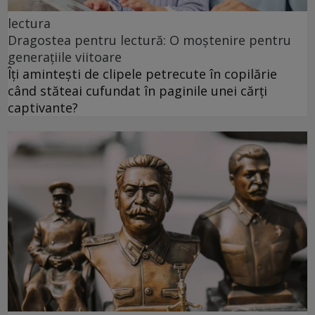
lectura
Dragostea pentru lectură: O moștenire pentru
generațiile viitoare
Îți amintești de clipele petrecute în copilărie
când stăteai cufundat în paginile unei cărți
captivante?