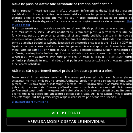
pentru poezie
Nouă ne pasă ca datele tale personale să rămână confidențiale
Sfidarea convențiilor
Noi și partenerii noștri
606
stocăm și/sau accesăm informații pe dispozitivul dvs., precum
identificatorii cookie unici pentru prelucrarea datelor cu caracter personal. Puteți accepta sau
O. Nimigean nu doar acordă cititorului acces la
gestiona alegerile dvs. făcând clic mai jos sau în orice moment, pe pagina cu politica de
confidențialitate. Aceste alegeri vor fi raportate partenerilor noștri și nu vă vor afecta navigarea.
Mai
realitatea distorsionată pe care o asamblează, ci
multe detalii
Noi si partenerii nostri (retelele de socializare si agentiile de publicitate partenere, precum si
îl face parte integrantă a acesteia.
furnizorii nostri de servicii de date analitice) prelucram date pentru a permite website-ului sa
functioneze, pentru a personaliza continutul si anunturile publicitare afisate in functie de
Şerban AXINTE
interesele si/sau profilul dvs., pentru a va oferi functionalitati aferente retelelor de socializare si
pentru a analiza traficul pe website. Beneficiati de drepturile prevazute de art. 15-22 din GDPR in
legatura cu prelucrarea datelor cu caracter personal. Aceste drepturi pot fi exercitate prin
modalitatea indicata
aici
. Prin click pe “ACCEPT TOATE”, acceptati folosirea tuturor Tehnologiilor de
tip Cookie, care implica inclusiv acceptul dvs. cu privire la stocarea/accesarea informatiilor de catre
Vendor-ii cu care colaboram. Prin click pe “VREAU SA MODIFIC SETARILE INDIVIDUAL” puteti
schimba preferintele in mod individual, mai putin cele legate de cookie strict necesare pentru
functionarea website-ului.
Atât noi, cât și partenerii noștri prelucrăm datele pentru a oferi:
Dezvoltarea și îmbunătățirea serviciilor. Măsurarea performanței reclamelor. Stocarea și/sau
accesarea informațiilor de pe un dispozitiv. Utilizarea profilurilor pentru selectarea conținutului
personalizat. Crearea profilurilor de conținut personalizat. Utilizarea profilurilor pentru selectarea
publicității personalizate. Crearea profilurilor pentru publicitate personalizată. Măsurarea
performanței conținutului. Înțelegerea publicului prin statistici sau combinații de date din surse
diferite. Utilizarea de date limitate pentru a selecta publicitatea. Utilizarea datelor limitate pentru
a selecta conținutul. Date precise de geolocație și identificarea prin scanarea dispozitivului.
Listă parteneri (furnizori)
ACCEPT TOATE
VREAU SA MODIFIC SETARILE INDIVIDUAL
rosencrantz & co.