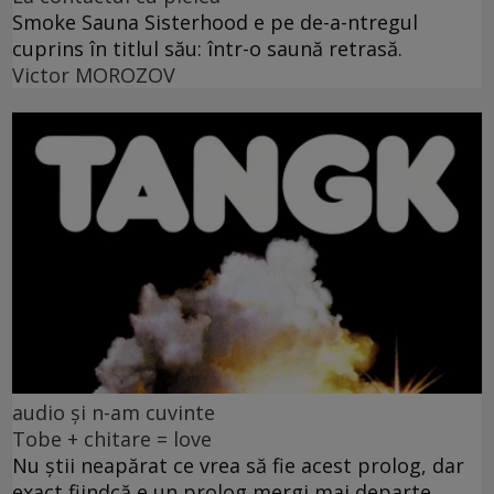
Smoke Sauna Sisterhood e pe de-a-ntregul
cuprins în titlul său: într-o saună retrasă.
Victor MOROZOV
audio și n-am cuvinte
Tobe + chitare = love
Nu știi neapărat ce vrea să fie acest prolog, dar
exact fiindcă e un prolog mergi mai departe