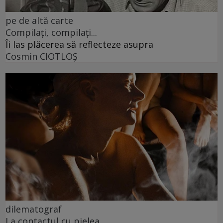
pe de altă carte
Compilați, compilați...
Îi las plăcerea să reflecteze asupra
Cosmin CIOTLOŞ
dilematograf
La contactul cu pielea