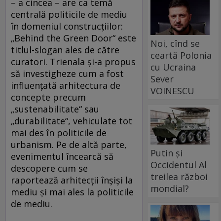
– a cincea – are ca temă
centrală politicile de mediu
în domeniul construcţiilor:
„Behind the Green Door“ este
Noi, cînd se
titlul-slogan ales de către
ceartă Polonia
curatori. Trienala şi-a propus
cu Ucraina
să investigheze cum a fost
Sever
influenţată arhitectura de
VOINESCU
concepte precum
„sustenabilitate“ sau
„durabilitate“, vehiculate tot
mai des în politicile de
urbanism. Pe de altă parte,
Putin și
evenimentul încearcă să
Occidentul Al
descopere cum se
treilea război
raportează arhitecţii înşişi la
mondial?
mediu şi mai ales la politicile
de mediu.