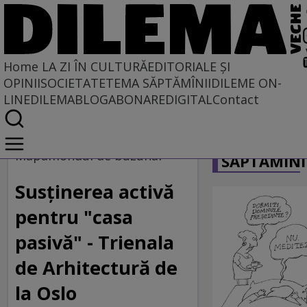
Home
LA ZI ÎN CULTURĂ
EDITORIALE ȘI
OPINII
SOCIETATE
TEMA SĂPTĂMÎNII
DILEME ON-
LINE
DILEMABLOG
ABONARE
DIGITAL
Contact
Home
CARICATU
La zi în cultură
Mapamondul de buzunar
SĂPTĂMÎNI
Susţinerea activă
pentru "casa
pasivă" - Trienala
de Arhitectură de
la Oslo