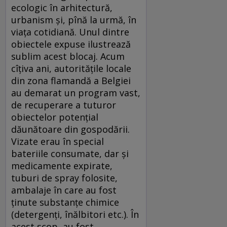
ecologic în arhitectură,
urbanism şi, pînă la urmă, în
viaţa cotidiană. Unul dintre
obiectele expuse ilustrează
sublim acest blocaj. Acum
cîţiva ani, autorităţile locale
din zona flamandă a Belgiei
au demarat un program vast,
de recuperare a tuturor
obiectelor potenţial
dăunătoare din gospodării.
Vizate erau în special
bateriile consumate, dar şi
medicamente expirate,
tuburi de spray folosite,
ambalaje în care au fost
ţinute substanţe chimice
(detergenţi, înălbitori etc.). În
acest scop, au fost