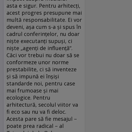
asta e sigur. Pentru arhitecţi,
acest progres presupune mai
multă responsabilitate. Ei vor
deveni, aşa cum s-a şi spus în
cadrul conferinţelor, nu doar
nişte executanţi supuşi, ci
nişte „agenţi de influenţă“.
Căci vor trebui nu doar să se
conformeze unor norme
prestabilite, ci să inventeze
şi să impună ei înşişi
standarde noi, pentru case
mai frumoase şi mai
ecologice. Pentru
arhitectură, secolul viitor va
fi eco sau nu va fi deloc.
Acesta pare să fie mesajul –
poate prea radical – al