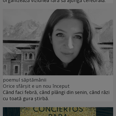
organizează viziunea fără să ajungă cerebrală.
poemul săptămânii
Orice sfârșit e un nou început
Când faci febră, când plângi din senin, când râzi
cu toată gura știrbă.