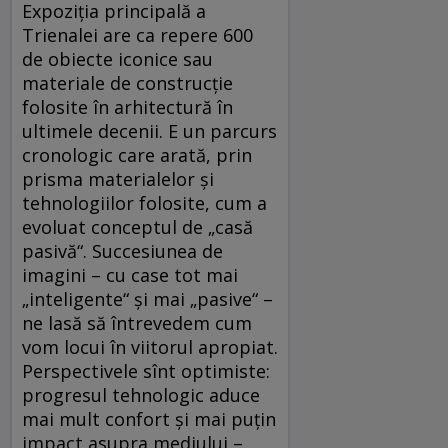
Expoziţia principală a
Trienalei are ca repere 600
de obiecte iconice sau
materiale de construcţie
folosite în arhitectură în
ultimele decenii. E un parcurs
cronologic care arată, prin
prisma materialelor şi
tehnologiilor folosite, cum a
evoluat conceptul de „casă
pasivă“. Succesiunea de
imagini – cu case tot mai
„inteligente“ şi mai „pasive“ –
ne lasă să întrevedem cum
vom locui în viitorul apropiat.
Perspectivele sînt optimiste:
progresul tehnologic aduce
mai mult confort şi mai puţin
impact asupra mediului –