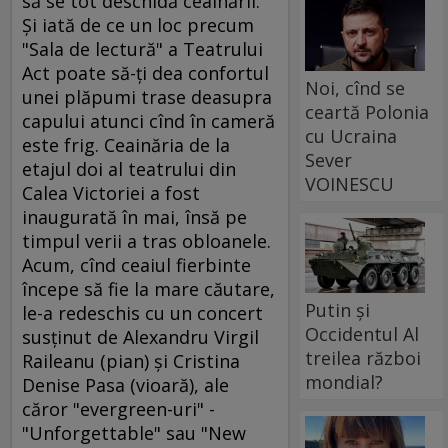
să se tot deschidă ceainării.
Şi iată de ce un loc precum
"Sala de lectură" a Teatrului
Act poate să-ţi dea confortul
Noi, cînd se
unei plăpumi trase deasupra
ceartă Polonia
capului atunci cînd în cameră
cu Ucraina
este frig. Ceainăria de la
Sever
etajul doi al teatrului din
VOINESCU
Calea Victoriei a fost
inaugurată în mai, însă pe
timpul verii a tras obloanele.
Acum, cînd ceaiul fierbinte
începe să fie la mare căutare,
Putin și
le-a redeschis cu un concert
Occidentul Al
susţinut de Alexandru Virgil
treilea război
Raileanu (pian) şi Cristina
mondial?
Denise Pasa (vioară), ale
căror "evergreen-uri" -
"Unforgettable" sau "New