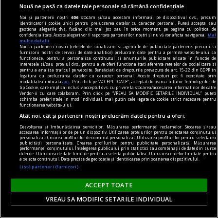
Universitatea din Catania la situl Tava Tepe,
Nouă ne pasă ca datele tale personale să rămână confidențiale
situat în vestul Azerbaidjanului, au adus la
Noi și partenerii noștri
606
stocăm și/sau accesăm informații pe dispozitivul dvs., precum
identificatorii cookie unici pentru prelucrarea datelor cu caracter personal. Puteți accepta sau
lumină un complex care schimbă perspectiva
gestiona alegerile dvs. făcând clic mai jos sau în orice moment, pe pagina cu politica de
confidențialitate. Aceste alegeri vor fi raportate partenerilor noștri și nu vă vor afecta navigarea.
Mai
asupra comunităților din Epoca Târzie a
multe detalii
Noi si partenerii nostri (retelele de socializare si agentiile de publicitate partenere, precum si
Bronzului (cca. 1300–1000 î.Hr.) din regiunea
furnizorii nostri de servicii de date analitice) prelucram date pentru a permite website-ului sa
functioneze, pentru a personaliza continutul si anunturile publicitare afisate in functie de
Caucazului.
interesele si/sau profilul dvs., pentru a va oferi functionalitati aferente retelelor de socializare si
pentru a analiza traficul pe website. Beneficiati de drepturile prevazute de art. 15-22 din GDPR in
legatura cu prelucrarea datelor cu caracter personal. Aceste drepturi pot fi exercitate prin
modalitatea indicata
aici
. Prin click pe “ACCEPT TOATE”, acceptati folosirea tuturor Tehnologiilor de
tip Cookie, care implica inclusiv acceptul dvs. cu privire la stocarea/accesarea informatiilor de catre
Vendor-ii cu care colaboram. Prin click pe “VREAU SA MODIFIC SETARILE INDIVIDUAL” puteti
schimba preferintele in mod individual, mai putin cele legate de cookie strict necesare pentru
functionarea website-ului.
Atât noi, cât și partenerii noștri prelucrăm datele pentru a oferi:
Dezvoltarea și îmbunătățirea serviciilor. Măsurarea performanței reclamelor. Stocarea și/sau
accesarea informațiilor de pe un dispozitiv. Utilizarea profilurilor pentru selectarea conținutului
personalizat. Crearea profilurilor de conținut personalizat. Utilizarea profilurilor pentru selectarea
publicității personalizate. Crearea profilurilor pentru publicitate personalizată. Măsurarea
performanței conținutului. Înțelegerea publicului prin statistici sau combinații de date din surse
diferite. Utilizarea de date limitate pentru a selecta publicitatea. Utilizarea datelor limitate pentru
a selecta conținutul. Date precise de geolocație și identificarea prin scanarea dispozitivului.
Listă parteneri (furnizori)
ACCEPT TOATE
VREAU SA MODIFIC SETARILE INDIVIDUAL
Stresul NATO după incidentele cu drone și