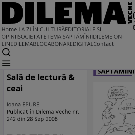
Home
LA ZI ÎN CULTURĂ
EDITORIALE ȘI
OPINII
SOCIETATE
TEMA SĂPTĂMÎNII
DILEME ON-
LINE
DILEMABLOG
ABONARE
DIGITAL
Contact
Home
CARICATU
La zi în cultură
SĂPTĂMÎNI
Sală de lectură &
ceai
Ioana EPURE
Publicat în Dilema Veche nr.
242 din 28 Sep 2008