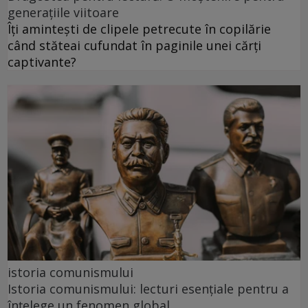
generațiile viitoare
Îți amintești de clipele petrecute în copilărie
când stăteai cufundat în paginile unei cărți
captivante?
istoria comunismului
Istoria comunismului: lecturi esențiale pentru a
înțelege un fenomen global