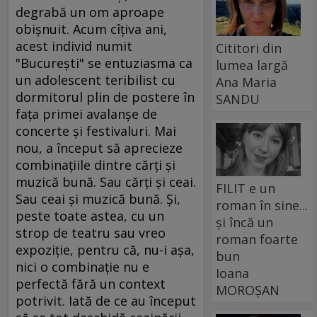
degrabă un om aproape
obişnuit. Acum cîţiva ani,
acest individ numit
Cititori din
"Bucureşti" se entuziasma ca
lumea largă
un adolescent teribilist cu
Ana Maria
dormitorul plin de postere în
SANDU
faţa primei avalanşe de
concerte şi festivaluri. Mai
nou, a început să aprecieze
combinaţiile dintre cărţi şi
muzică bună. Sau cărţi şi ceai.
FILIT e un
Sau ceai şi muzică bună. Şi,
roman în sine...
peste toate astea, cu un
și încă un
strop de teatru sau vreo
roman foarte
expoziţie, pentru că, nu-i aşa,
bun
nici o combinaţie nu e
Ioana
perfectă fără un context
MOROȘAN
potrivit. Iată de ce au început