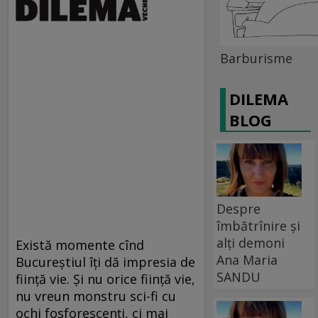
Barburisme
DILEMA
BLOG
Despre
îmbătrînire și
alți demoni
Există momente cînd
Ana Maria
Bucureştiul îţi dă impresia de
SANDU
fiinţă vie. Şi nu orice fiinţă vie,
nu vreun monstru sci-fi cu
ochi fosforescenţi, ci mai