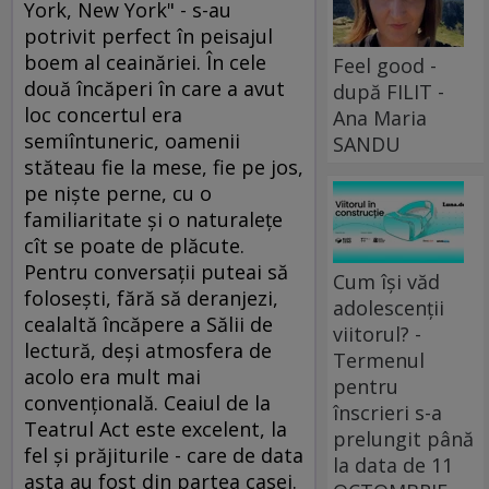
York, New York" - s-au
potrivit perfect în peisajul
boem al ceainăriei. În cele
Feel good -
două încăperi în care a avut
după FILIT -
loc concertul era
Ana Maria
semiîntuneric, oamenii
SANDU
stăteau fie la mese, fie pe jos,
pe nişte perne, cu o
familiaritate şi o naturaleţe
cît se poate de plăcute.
Pentru conversaţii puteai să
Cum își văd
foloseşti, fără să deranjezi,
adolescenții
cealaltă încăpere a Sălii de
viitorul? -
lectură, deşi atmosfera de
Termenul
acolo era mult mai
pentru
convenţională. Ceaiul de la
înscrieri s-a
Teatrul Act este excelent, la
prelungit până
fel şi prăjiturile - care de data
la data de 11
asta au fost din partea casei.