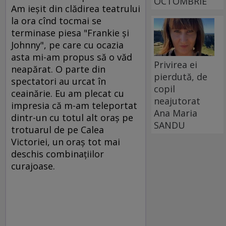
OCTOMBRIE
Am ieşit din clădirea teatrului
la ora cînd tocmai se
terminase piesa "Frankie şi
Johnny", pe care cu ocazia
asta mi-am propus să o văd
Privirea ei
neapărat. O parte din
pierdută, de
spectatori au urcat în
copil
ceainărie. Eu am plecat cu
neajutorat
impresia că m-am teleportat
Ana Maria
dintr-un cu totul alt oraş pe
SANDU
trotuarul de pe Calea
Victoriei, un oraş tot mai
deschis combinaţiilor
curajoase.