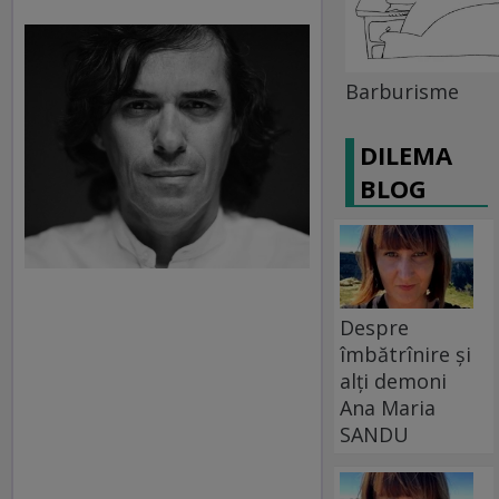
Barburisme
DILEMA
BLOG
Despre
îmbătrînire și
alți demoni
Ana Maria
SANDU