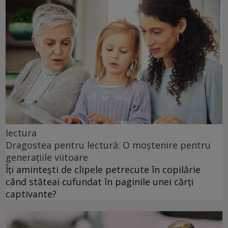
lectura
Dragostea pentru lectură: O moștenire pentru
generațiile viitoare
Îți amintești de clipele petrecute în copilărie
când stăteai cufundat în paginile unei cărți
captivante?