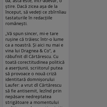
da, asta este, într-adevăr, o
știre. Dacă zicea așa de la
început, să vedeți ce zbîrnîiau
tastaturile în redacțiile
românești.
„Vă spun sincer, mi-e tare
ruşine că trăiesc într-o lume
ca a noastră. Şi aici nu mai e
vina lui Dragnea & Co“, a
răbufnit dl Cărtărescu. Cu
toată corectitudinea politică
a aserțiunii, scriitorul putea
să provoace o nouă criză
identitară domnișorului
Laufer: a vrut dl Cărtărescu
să fie antisemit, lezînd prin
nepăsare nedreptatea
strigătoare a momentului