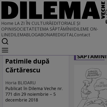
Home
LA ZI ÎN CULTURĂ
EDITORIALE ȘI
OPINII
SOCIETATE
TEMA SĂPTĂMÎNII
DILEME ON-
LINE
DILEMABLOG
ABONARE
DIGITAL
Contact
Home
CARICATU
La zi în cultură
SĂPTĂMÎNI
Patimile după
Cărtărescu
Horia BLIDARU
Publicat în Dilema Veche nr.
771 din 29 noiembrie – 5
decembrie 2018