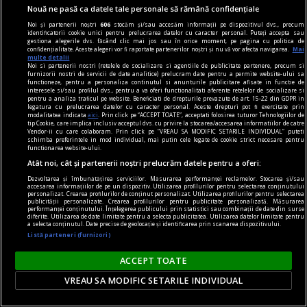
Nouă ne pasă ca datele tale personale să rămână confidențiale
Noi și partenerii noștri
606
stocăm și/sau accesăm informații pe dispozitivul dvs., precum
identificatorii cookie unici pentru prelucrarea datelor cu caracter personal. Puteți accepta sau
gestiona alegerile dvs. făcând clic mai jos sau în orice moment, pe pagina cu politica de
confidențialitate. Aceste alegeri vor fi raportate partenerilor noștri și nu vă vor afecta navigarea.
Mai
multe detalii
Noi si partenerii nostri (retelele de socializare si agentiile de publicitate partenere, precum si
furnizorii nostri de servicii de date analitice) prelucram date pentru a permite website-ului sa
functioneze, pentru a personaliza continutul si anunturile publicitare afisate in functie de
interesele si/sau profilul dvs., pentru a va oferi functionalitati aferente retelelor de socializare si
pentru a analiza traficul pe website. Beneficiati de drepturile prevazute de art. 15-22 din GDPR in
legatura cu prelucrarea datelor cu caracter personal. Aceste drepturi pot fi exercitate prin
modalitatea indicata
aici
. Prin click pe “ACCEPT TOATE”, acceptati folosirea tuturor Tehnologiilor de
tip Cookie, care implica inclusiv acceptul dvs. cu privire la stocarea/accesarea informatiilor de catre
Vendor-ii cu care colaboram. Prin click pe “VREAU SA MODIFIC SETARILE INDIVIDUAL” puteti
regimul artelor şi muniţiilor
schimba preferintele in mod individual, mai putin cele legate de cookie strict necesare pentru
functionarea website-ului.
Victor Brauner – Paladienii și lumea invizibilului
Atât noi, cât și partenerii noștri prelucrăm datele pentru a oferi:
Reprezentările Paladistei sînt prefigurări
Dezvoltarea și îmbunătățirea serviciilor. Măsurarea performanței reclamelor. Stocarea și/sau
fantastice în care contururile corpului feminin
accesarea informațiilor de pe un dispozitiv. Utilizarea profilurilor pentru selectarea conținutului
personalizat. Crearea profilurilor de conținut personalizat. Utilizarea profilurilor pentru selectarea
sugerează grafia literelor unui alfabet „erotic“
publicității personalizate. Crearea profilurilor pentru publicitate personalizată. Măsurarea
performanței conținutului. Înțelegerea publicului prin statistici sau combinații de date din surse
care trimite la libertatea de expresie a scrierilor
diferite. Utilizarea de date limitate pentru a selecta publicitatea. Utilizarea datelor limitate pentru
a selecta conținutul. Date precise de geolocație și identificarea prin scanarea dispozitivului.
Marchizului de Sade.
Listă parteneri (furnizori)
Mihaela PETROV
ACCEPT TOATE
VREAU SA MODIFIC SETARILE INDIVIDUAL