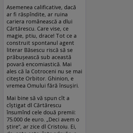
Asemenea calificative, dacă
ar fi răspîndite, ar ruina
cariera românească a dlui
Cărtărescu. Care vise, ce
magie, ptiu, drace! Tot ce a
construit spontanul agent
literar Băsescu riscă să se
prăbușească sub această
povară encomiastică. Mai
ales că la Cotroceni nu se mai
citește Orbitor. Ghinion, e
vremea Omului fără însușiri.
Mai bine să vă spun cît a
cîștigat dl Cărtărescu
însumînd cele două premii:
75.000 de euro. „Deci avem o
știre“, ar zice dl Cristoiu. Ei,