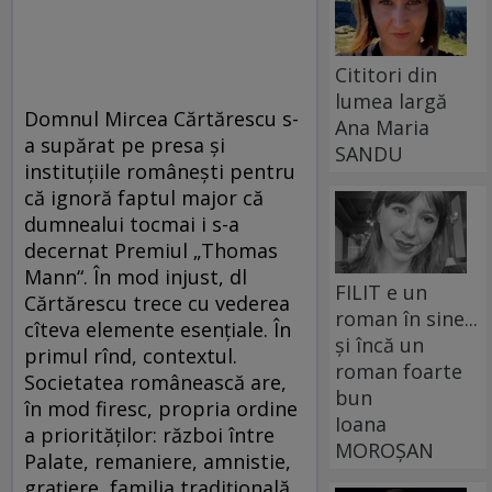
Cititori din
lumea largă
Domnul Mircea Cărtărescu s-
Ana Maria
a supărat pe presa și
SANDU
instituțiile românești pentru
că ignoră faptul major că
dumnealui tocmai i s-a
decernat Premiul „Thomas
Mann“. În mod injust, dl
FILIT e un
Cărtărescu trece cu vederea
roman în sine...
cîteva elemente esențiale. În
și încă un
primul rînd, contextul.
roman foarte
Societatea românească are,
bun
în mod firesc, propria ordine
Ioana
a priorităților: război între
MOROȘAN
Palate, remaniere, amnistie,
grațiere, familia tradițională.