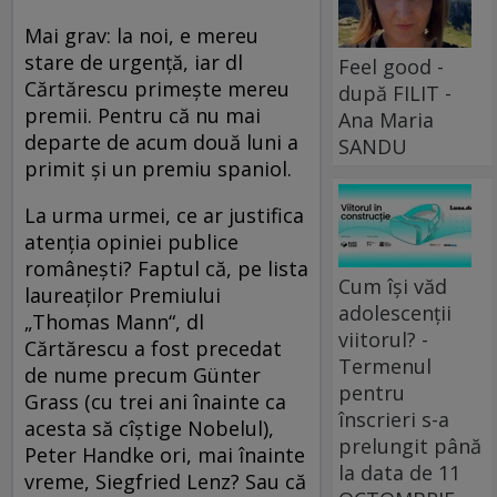
Mai grav: la noi, e mereu
stare de urgență, iar dl
Feel good -
Cărtărescu primește mereu
după FILIT -
premii. Pentru că nu mai
Ana Maria
departe de acum două luni a
SANDU
primit și un premiu spaniol.
La urma urmei, ce ar justifica
atenția opiniei publice
românești? Faptul că, pe lista
Cum își văd
laureaților Premiului
adolescenții
„Thomas Mann“, dl
viitorul? -
Cărtărescu a fost precedat
Termenul
de nume precum Günter
pentru
Grass (cu trei ani înainte ca
înscrieri s-a
acesta să cîștige Nobelul),
prelungit până
Peter Handke ori, mai înainte
la data de 11
vreme, Siegfried Lenz? Sau că