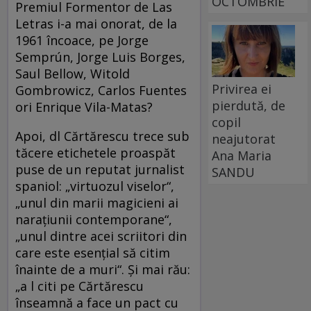
OCTOMBRIE
Premiul Formentor de Las
Letras i-a mai onorat, de la
1961 încoace, pe Jorge
Semprún, Jorge Luis Borges,
Saul Bellow, Witold
Privirea ei
Gombrowicz, Carlos Fuentes
pierdută, de
ori Enrique Vila-Matas?
copil
Apoi, dl Cărtărescu trece sub
neajutorat
tăcere etichetele proaspăt
Ana Maria
puse de un reputat jurnalist
SANDU
spaniol: „virtuozul viselor“,
„unul din marii magicieni ai
narațiunii contemporane“,
„unul dintre acei scriitori din
care este esențial să citim
înainte de a muri“. Și mai rău:
„a l citi pe Cărtărescu
înseamnă a face un pact cu