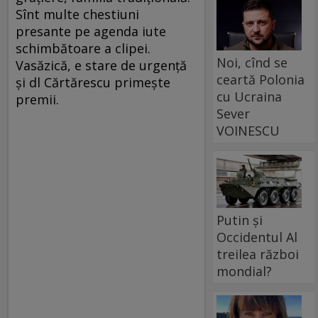
Sînt multe chestiuni
presante pe agenda iute
schimbătoare a clipei.
Noi, cînd se
Vasăzică, e stare de urgență
ceartă Polonia
și dl Cărtărescu primește
cu Ucraina
premii.
Sever
VOINESCU
Putin și
Occidentul Al
treilea război
mondial?