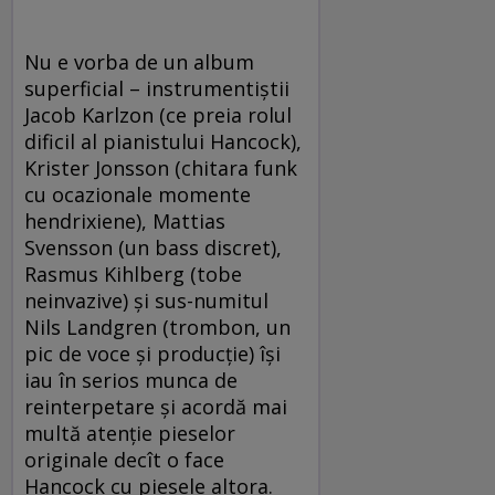
Nu e vorba de un album
superficial – instrumentiştii
Jacob Karlzon (ce preia rolul
dificil al pianistului Hancock),
Krister Jonsson (chitara funk
cu ocazionale momente
hendrixiene), Mattias
Svensson (un bass discret),
Rasmus Kihlberg (tobe
neinvazive) şi sus-numitul
Nils Landgren (trombon, un
pic de voce şi producţie) îşi
iau în serios munca de
reinterpetare şi acordă mai
multă atenţie pieselor
originale decît o face
Hancock cu piesele altora.