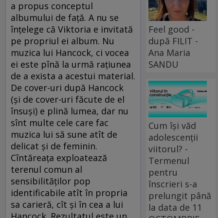
a propus conceptul
albumului de faţă. A nu se
înţelege că Viktoria e invitată
Feel good -
pe propriul ei album. Nu
după FILIT -
muzica lui Hancock, ci vocea
Ana Maria
ei este pînă la urmă raţiunea
SANDU
de a exista a acestui material.
De cover-uri după Hancock
(şi de cover-uri făcute de el
însuşi) e plină lumea, dar nu
sînt multe cele care fac
Cum își văd
muzica lui să sune atît de
adolescenții
delicat şi de feminin.
viitorul? -
Cîntăreaţa exploatează
Termenul
terenul comun al
pentru
sensibilităţilor pop
înscrieri s-a
identificabile atît în propria
prelungit până
sa carieră, cît şi în cea a lui
la data de 11
Hancock. Rezultatul este un