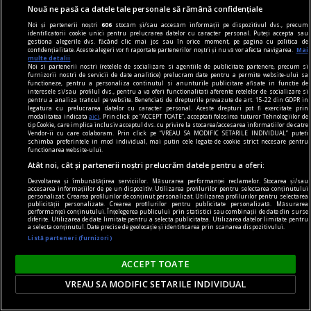
Sfidarea convențiilor
Nouă ne pasă ca datele tale personale să rămână confidențiale
O. Nimigean nu doar acordă cititorului acces la
Noi și partenerii noștri
606
stocăm și/sau accesăm informații pe dispozitivul dvs., precum
identificatorii cookie unici pentru prelucrarea datelor cu caracter personal. Puteți accepta sau
realitatea distorsionată pe care o asamblează, ci
gestiona alegerile dvs. făcând clic mai jos sau în orice moment, pe pagina cu politica de
confidențialitate. Aceste alegeri vor fi raportate partenerilor noștri și nu vă vor afecta navigarea.
Mai
îl face parte integrantă a acesteia.
multe detalii
Noi si partenerii nostri (retelele de socializare si agentiile de publicitate partenere, precum si
Şerban AXINTE
furnizorii nostri de servicii de date analitice) prelucram date pentru a permite website-ului sa
functioneze, pentru a personaliza continutul si anunturile publicitare afisate in functie de
interesele si/sau profilul dvs., pentru a va oferi functionalitati aferente retelelor de socializare si
pentru a analiza traficul pe website. Beneficiati de drepturile prevazute de art. 15-22 din GDPR in
legatura cu prelucrarea datelor cu caracter personal. Aceste drepturi pot fi exercitate prin
modalitatea indicata
aici
. Prin click pe “ACCEPT TOATE”, acceptati folosirea tuturor Tehnologiilor de
tip Cookie, care implica inclusiv acceptul dvs. cu privire la stocarea/accesarea informatiilor de catre
Vendor-ii cu care colaboram. Prin click pe “VREAU SA MODIFIC SETARILE INDIVIDUAL” puteti
schimba preferintele in mod individual, mai putin cele legate de cookie strict necesare pentru
functionarea website-ului.
Atât noi, cât și partenerii noștri prelucrăm datele pentru a oferi:
Dezvoltarea și îmbunătățirea serviciilor. Măsurarea performanței reclamelor. Stocarea și/sau
accesarea informațiilor de pe un dispozitiv. Utilizarea profilurilor pentru selectarea conținutului
personalizat. Crearea profilurilor de conținut personalizat. Utilizarea profilurilor pentru selectarea
publicității personalizate. Crearea profilurilor pentru publicitate personalizată. Măsurarea
performanței conținutului. Înțelegerea publicului prin statistici sau combinații de date din surse
diferite. Utilizarea de date limitate pentru a selecta publicitatea. Utilizarea datelor limitate pentru
a selecta conținutul. Date precise de geolocație și identificarea prin scanarea dispozitivului.
Listă parteneri (furnizori)
ACCEPT TOATE
VREAU SA MODIFIC SETARILE INDIVIDUAL
rosencrantz & co.
Teatru de cartier