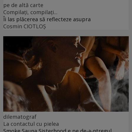
pe de altă carte
Compilați, compilați...
Îi las plăcerea să reflecteze asupra
Cosmin CIOTLOŞ
dilematograf
La contactul cu pielea
Smoke Sauna Sisterhood e pe de-a-ntregul