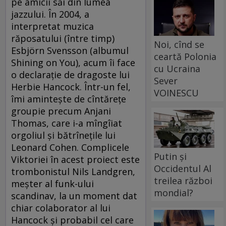
pe amicii săi din lumea
jazzului. În 2004, a
interpretat muzica
răposatului (între timp)
Noi, cînd se
Esbjörn Svensson (albumul
ceartă Polonia
Shining on You), acum îi face
cu Ucraina
o declaraţie de dragoste lui
Sever
Herbie Hancock. Într-un fel,
VOINESCU
îmi aminteşte de cîntăreţe
groupie precum Anjani
Thomas, care i-a mîngîiat
orgoliul şi bătrîneţile lui
Leonard Cohen. Complicele
Putin și
Viktoriei în acest proiect este
Occidentul Al
trombonistul Nils Landgren,
treilea război
meşter al funk-ului
mondial?
scandinav, la un moment dat
chiar colaborator al lui
Hancock şi probabil cel care