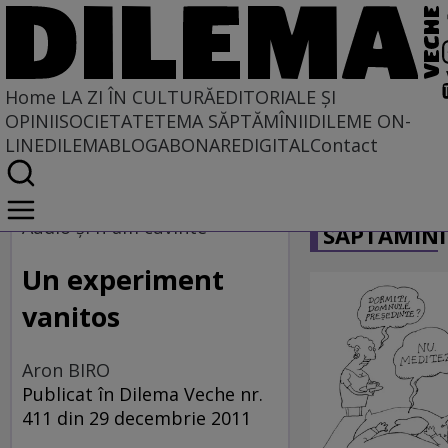
Home
LA ZI ÎN CULTURĂ
EDITORIALE ȘI
OPINII
SOCIETATE
TEMA SĂPTĂMÎNII
DILEME ON-
LINE
DILEMABLOG
ABONARE
DIGITAL
Contact
Home
CARICATU
La zi în cultură
Audio şi n-am cuvinte
SĂPTĂMÎNI
MUZICĂ
Un experiment
vanitos
Aron BIRO
Publicat în Dilema Veche nr.
411 din 29 decembrie 2011