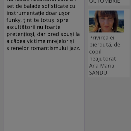
OCTOMBRIE
set de balade sofisticate cu
instrumentaţie doar uşor
funky, ţintite totuşi spre
ascultătorii nu foarte
pretenţioşi, dar predispuşi la
Privirea ei
a cădea victime mrejelor şi
pierdută, de
sirenelor romantismului jazz.
copil
neajutorat
Ana Maria
SANDU