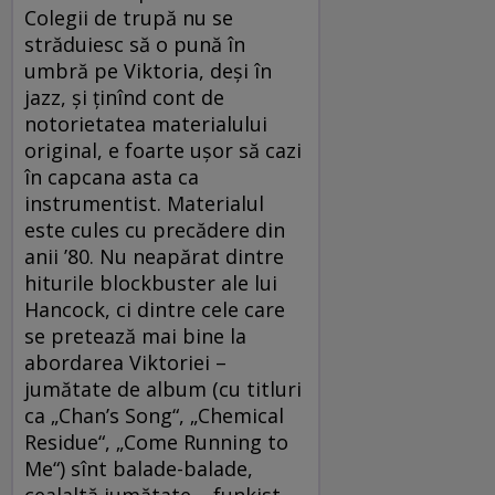
Colegii de trupă nu se
străduiesc să o pună în
umbră pe Viktoria, deşi în
jazz, şi ţinînd cont de
notorietatea materialului
original, e foarte uşor să cazi
în capcana asta ca
instrumentist. Materialul
este cules cu precădere din
anii ’80. Nu neapărat dintre
hiturile blockbuster ale lui
Hancock, ci dintre cele care
se pretează mai bine la
abordarea Viktoriei –
jumătate de album (cu titluri
ca „Chan’s Song“, „Chemical
Residue“, „Come Running to
Me“) sînt balade-balade,
cealaltă jumătate – funkist