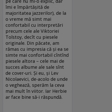
pe care nu mi-o explic, dar
îmi e împărtăşită de
majoritatea jazzerilor), de la
o vreme mă simt mai
confortabil cu interpretări
precum cele ale Viktoriei
Tolstoy, decît cu piesele
originale. Din păcate, am
rămas cu impresia că şi ea se
simte mai confortabil cîntînd
piesele altora – cele mai de
succes albume ale sale sînt
de cover-uri. Şi eu, şi Lev
Nicolaevici, de-acolo de unde
o veghează, sperăm la ceva
mai mult în viitor. Iar Herbie
ar face bine să-i răspundă.