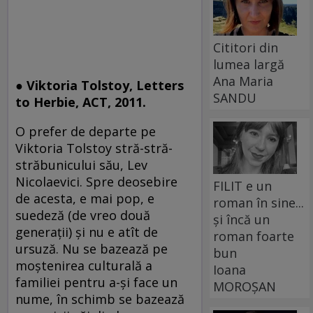
Cititori din
lumea largă
Ana Maria
● Viktoria Tolstoy, Letters
SANDU
to Herbie, ACT, 2011.
O prefer de departe pe
Viktoria Tolstoy stră-stră-
străbunicului său, Lev
Nicolaevici. Spre deosebire
FILIT e un
de acesta, e mai pop, e
roman în sine...
suedeză (de vreo două
și încă un
generaţii) şi nu e atît de
roman foarte
ursuză. Nu se bazează pe
bun
moştenirea culturală a
Ioana
familiei pentru a-şi face un
MOROȘAN
nume, în schimb se bazează