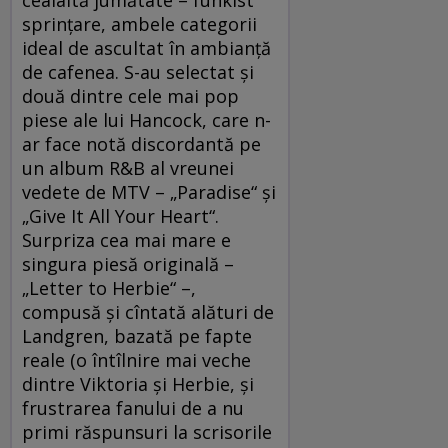
sprinţare, ambele categorii
ideal de ascultat în ambianţă
de cafenea. S-au selectat şi
două dintre cele mai pop
piese ale lui Hancock, care n-
ar face notă discordantă pe
un album R&B al vreunei
vedete de MTV – „Paradise“ şi
„Give It All Your Heart“.
Surpriza cea mai mare e
singura piesă originală –
„Letter to Herbie“ –,
compusă şi cîntată alături de
Landgren, bazată pe fapte
reale (o întîlnire mai veche
dintre Viktoria şi Herbie, şi
frustrarea fanului de a nu
primi răspunsuri la scrisorile