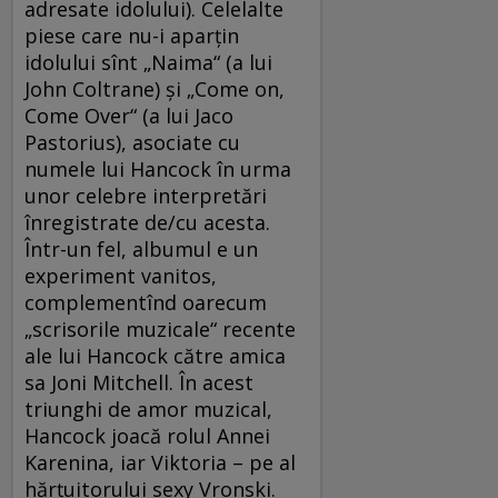
adresate idolului). Celelalte
piese care nu-i aparţin
idolului sînt „Naima“ (a lui
John Coltrane) şi „Come on,
Come Over“ (a lui Jaco
Pastorius), asociate cu
numele lui Hancock în urma
unor celebre interpretări
înregistrate de/cu acesta.
Într-un fel, albumul e un
experiment vanitos,
complementînd oarecum
„scrisorile muzicale“ recente
ale lui Hancock către amica
sa Joni Mitchell. În acest
triunghi de amor muzical,
Hancock joacă rolul Annei
Karenina, iar Viktoria – pe al
hărţuitorului sexy Vronski.