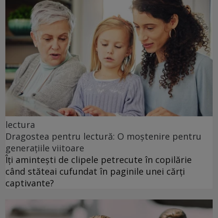
lectura
Dragostea pentru lectură: O moștenire pentru
generațiile viitoare
Îți amintești de clipele petrecute în copilărie
când stăteai cufundat în paginile unei cărți
captivante?