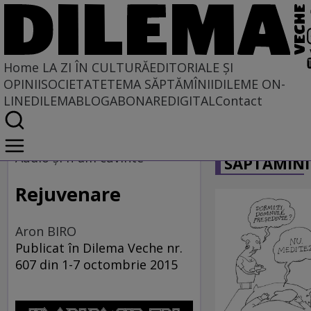
Home
LA ZI ÎN CULTURĂ
EDITORIALE ȘI
OPINII
SOCIETATE
TEMA SĂPTĂMÎNII
DILEME ON-
LINE
DILEMABLOG
ABONARE
DIGITAL
Contact
Home
CARICATU
La zi în cultură
Audio şi n-am cuvinte
SĂPTĂMÎNI
MUZICĂ
Rejuvenare
Aron BIRO
Publicat în Dilema Veche nr.
607 din 1-7 octombrie 2015