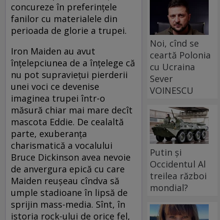
concureze în preferinţele
fanilor cu materialele din
perioada de glorie a trupei.
Noi, cînd se
Iron Maiden au avut
ceartă Polonia
înţelepciunea de a înţelege că
cu Ucraina
nu pot supravieţui pierderii
Sever
unei voci ce devenise
VOINESCU
imaginea trupei într-o
măsură chiar mai mare decît
mascota Eddie. De cealaltă
parte, exuberanţa
charismatică a vocalului
Putin și
Bruce Dickinson avea nevoie
Occidentul Al
de anvergura epică cu care
treilea război
Maiden reuşeau cîndva să
mondial?
umple stadioane în lipsă de
sprijin mass-media. Sînt, în
istoria rock-ului de orice fel,