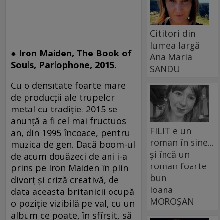
Cititori din
lumea largă
● Iron Maiden, The Book of
Ana Maria
Souls, Parlophone, 2015.
SANDU
Cu o densitate foarte mare
de producţii ale trupelor
metal cu tradiţie, 2015 se
anunţă a fi cel mai fructuos
FILIT e un
an, din 1995 încoace, pentru
roman în sine...
muzica de gen. Dacă boom-ul
și încă un
de acum douăzeci de ani i-a
roman foarte
prins pe Iron Maiden în plin
bun
divorţ şi criză creativă, de
Ioana
data aceasta britanicii ocupă
MOROȘAN
o poziţie vizibilă pe val, cu un
album ce poate, în sfîrşit, să