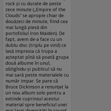
rock şi cu durate de peste
zece minute („Empire of the
Clouds“ se apropie chiar de
douăzeci de minute, fiind cea
mai lungă piesă din
portofoliul Iron Maiden). De
fapt, avem de-a face cu un
dublu disc (triplu pe vinil) ce
lasă impresia că trupa a
aşteptat pînă să poată grupa
două albume în unul,
obligîndu-şi publicul să nu
mai sară peste materialele cu
număr impar. Se pare că
Bruce Dickinson a renunţat la
un nou album solo pentru a
extinde cuprinsul acestui
material spre beneficiul unei
mai largi diversităţi în sound,