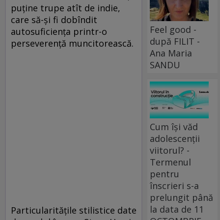
puţine trupe atît de indie,
care să-şi fi dobîndit
Feel good -
autosuficienţa printr-o
după FILIT -
perseverenţă muncitorească.
Ana Maria
SANDU
Cum își văd
adolescenții
viitorul? -
Termenul
pentru
înscrieri s-a
prelungit până
la data de 11
Particularităţile stilistice date