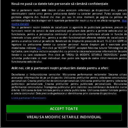
Nouă ne pasă ca datele tale personale să rămână confidențiale
Noi și partenerii noștri
606
stocăm și/sau accesăm informații pe dispozitivul dvs., precum
identificatorii cookie unici pentru prelucrarea datelor cu caracter personal. Puteți accepta sau
gestiona alegerile dvs. făcând clic mai jos sau în orice moment, pe pagina cu politica de
confidențialitate. Aceste alegeri vor fi raportate partenerilor noștri și nu vă vor afecta navigarea.
Mai
multe detalii
Noi si partenerii nostri (retelele de socializare si agentiile de publicitate partenere, precum si
furnizorii nostri de servicii de date analitice) prelucram date pentru a permite website-ului sa
functioneze, pentru a personaliza continutul si anunturile publicitare afisate in functie de
interesele si/sau profilul dvs., pentru a va oferi functionalitati aferente retelelor de socializare si
pentru a analiza traficul pe website. Beneficiati de drepturile prevazute de art. 15-22 din GDPR in
legatura cu prelucrarea datelor cu caracter personal. Aceste drepturi pot fi exercitate prin
modalitatea indicata
aici
. Prin click pe “ACCEPT TOATE”, acceptati folosirea tuturor Tehnologiilor de
tip Cookie, care implica inclusiv acceptul dvs. cu privire la stocarea/accesarea informatiilor de catre
Vendor-ii cu care colaboram. Prin click pe “VREAU SA MODIFIC SETARILE INDIVIDUAL” puteti
schimba preferintele in mod individual, mai putin cele legate de cookie strict necesare pentru
functionarea website-ului.
pentru poezie
Atât noi, cât și partenerii noștri prelucrăm datele pentru a oferi:
Sfidarea convențiilor
Dezvoltarea și îmbunătățirea serviciilor. Măsurarea performanței reclamelor. Stocarea și/sau
accesarea informațiilor de pe un dispozitiv. Utilizarea profilurilor pentru selectarea conținutului
O. Nimigean nu doar acordă cititorului acces la
personalizat. Crearea profilurilor de conținut personalizat. Utilizarea profilurilor pentru selectarea
publicității personalizate. Crearea profilurilor pentru publicitate personalizată. Măsurarea
realitatea distorsionată pe care o asamblează, ci
performanței conținutului. Înțelegerea publicului prin statistici sau combinații de date din surse
diferite. Utilizarea de date limitate pentru a selecta publicitatea. Utilizarea datelor limitate pentru
a selecta conținutul. Date precise de geolocație și identificarea prin scanarea dispozitivului.
îl face parte integrantă a acesteia.
Listă parteneri (furnizori)
Şerban AXINTE
ACCEPT TOATE
VREAU SA MODIFIC SETARILE INDIVIDUAL