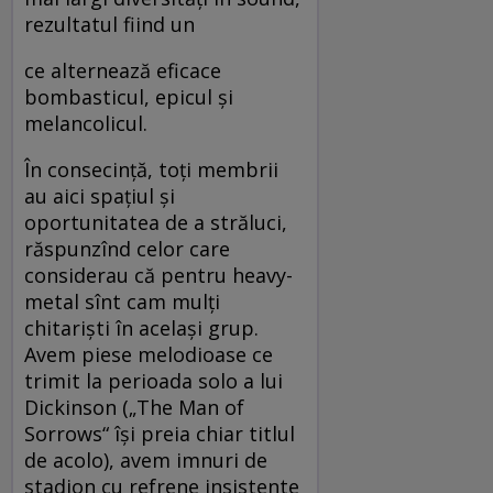
rezultatul fiind un
ce alternează eficace
bombasticul, epicul şi
melancolicul.
În consecinţă, toţi membrii
au aici spaţiul şi
oportunitatea de a străluci,
răspunzînd celor care
considerau că pentru heavy-
metal sînt cam mulţi
chitarişti în acelaşi grup.
Avem piese melodioase ce
trimit la perioada solo a lui
Dickinson („The Man of
Sorrows“ îşi preia chiar titlul
de acolo), avem imnuri de
stadion cu refrene insistente