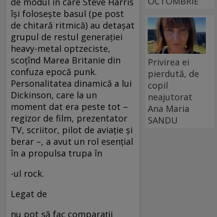
OCTOMBRIE
de modul în care Steve Harris
îşi foloseşte basul (pe post
de chitară ritmică) au detaşat
grupul de restul generaţiei
heavy-metal optzeciste,
scoţînd Marea Britanie din
Privirea ei
confuza epocă punk.
pierdută, de
Personalitatea dinamică a lui
copil
Dickinson, care la un
neajutorat
moment dat era peste tot –
Ana Maria
regizor de film, prezentator
SANDU
TV, scriitor, pilot de aviaţie şi
berar –, a avut un rol esenţial
în a propulsa trupa în
-ul rock.
Legat de
nu pot să fac comparaţii