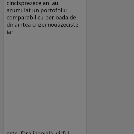
cincisprezece ani au
acumulat un portofoliu
comparabil cu perioada de
dinaintea crizei nouăzeciste,
iar
este, fără îndoială, vîrful