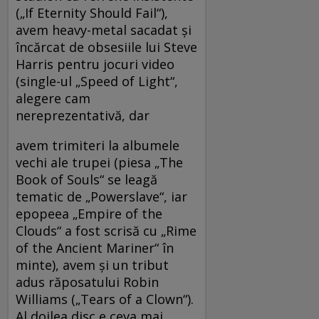
(„If Eternity Should Fail“),
avem heavy-metal sacadat şi
încărcat de obsesiile lui Steve
Harris pentru jocuri video
(single-ul „Speed of Light“,
alegere cam
nereprezentativă, dar
avem trimiteri la albumele
vechi ale trupei (piesa „The
Book of Souls“ se leagă
tematic de „Powerslave“, iar
epopeea „Empire of the
Clouds“ a fost scrisă cu „Rime
of the Ancient Mariner“ în
minte), avem şi un tribut
adus răposatului Robin
Williams („Tears of a Clown“).
Al doilea disc e ceva mai