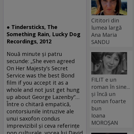
Cititori din
● Tindersticks, The
lumea largă
Something Rain, Lucky Dog
Ana Maria
Recordings, 2012
SANDU
Nouă minute şi patru
secunde: „She even agreed
On Her Majesty’s Secret
Service was the best Bond
FILIT e un
film if you accept it as a
roman în sine...
whole and not just get hung
și încă un
up about George Lazenby“…
roman foarte
Între o chitară empatică,
bun
contorsiunile intruzive ale
Ioana
unui saxofon condus
MOROȘAN
imprevizibil şi ceva referinţe
pop culturale, vocea lui David