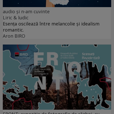
audio şi n-am cuvinte
Liric & ludic
Esența oscilează între melancolie și idealism
romantic.
Aron BIRO
FRONT: expoziție de fotografie de război, cu