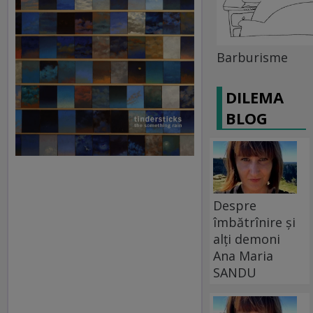
Barburisme
DILEMA
BLOG
Despre
îmbătrînire și
alți demoni
Ana Maria
SANDU