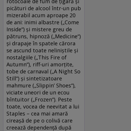
rotocoale de fum de ţigară şi
picături de alcool într-un pub
mizerabil acum aproape 20
de ani: inimi albastre („Come
Inside“) şi mistere greu de
pătruns, hipnoză („Medicine“)
şi drapaje în spatele cărora
se ascund toate neliniştile şi
nostalgiile („This Fire of
Autumn“), riff-uri amorţite,
tobe de carnaval („A Night So
Still“) şi sintetizatoare
mahmure („Slippin’ Shoes“),
viciate uneori de un ecou
bîntuitor („Frozen“). Peste
toate, vocea de neevitat a lui
Staples – cea mai amară
cireaşă de pe o colivă care
creează dependenţă după