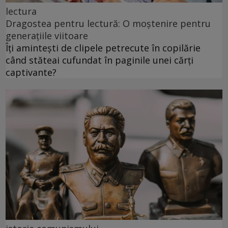
lectura
Dragostea pentru lectură: O moștenire pentru
generațiile viitoare
Îți amintești de clipele petrecute în copilărie
când stăteai cufundat în paginile unei cărți
captivante?