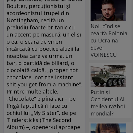
Boulter, percuţionistul şi
acordeonistul trupei din
Nottingham, recită un
Noi, cînd se
preludiu foarte britanic cu
ceartă Polonia
un accent pe măsură: un el şi
cu Ucraina
o ea, o seară de vineri
Sever
încărcată cu poetice aluzii la
VOINESCU
noaptea care va urma, un
bar, o partidă de biliard, o
ciocolată caldă, „proper hot
chocolate, not the instant
shit you get from a machine“.
Printre multe altele.
Putin și
„Chocolate“ e pînă aici – pe
Occidentul Al
lîngă faptul că îi face cu
treilea război
ochiul lui „My Sister“, de pe
mondial?
Tindersticks (The Second
Album) –, opener-ul aproape