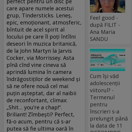
perfect pentru un disc pe
care apare numele acestui
grup, Tindersticks. Leneş,
Feel good -
epic, emoţionant, atmosferic,
după FILIT -
bîntuit de acel spirit al
Ana Maria
locului pe care îl poţi întîlni
SANDU
deseori în muzica britanică,
de la John Martyn la Jarvis
Cocker, via Morrissey. Asta
pînă cînd vine cineva să
aprindă lumina în camera
Cum își văd
îndrăgostiţilor de weekend şi
adolescenții
să ne ofere nouă cel mai
viitorul? -
puţin aşteptat, dar al naibii
Termenul
de reconfortant, climax:
pentru
„Shit… you’re a chap!“.
înscrieri s-a
Briliant! Zîmbeşti? Perfect,
prelungit până
fă-o acum, pentru că s-ar
la data de 11
putea să fie ultima oară în