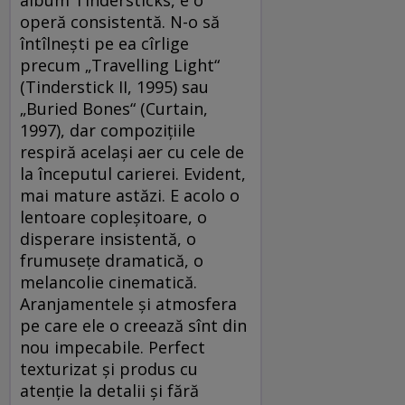
album Tindersticks, e o
operă consistentă. N-o să
întîlneşti pe ea cîrlige
precum „Travelling Light“
(Tinderstick II, 1995) sau
„Buried Bones“ (Curtain,
1997), dar compoziţiile
respiră acelaşi aer cu cele de
la începutul carierei. Evident,
mai mature astăzi. E acolo o
lentoare copleşitoare, o
disperare insistentă, o
frumuseţe dramatică, o
melancolie cinematică.
Aranjamentele şi atmosfera
pe care ele o creează sînt din
nou impecabile. Perfect
texturizat şi produs cu
atenţie la detalii şi fără