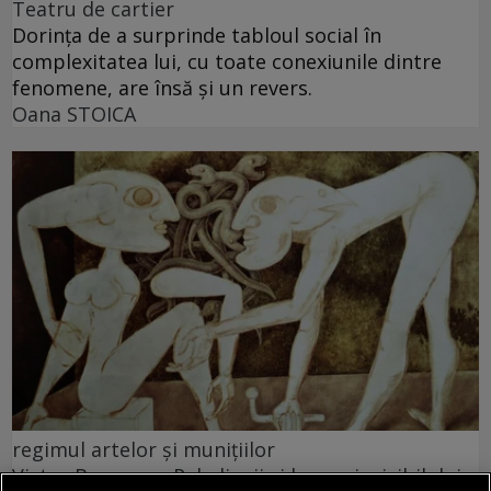
Teatru de cartier
Dorința de a surprinde tabloul social în
complexitatea lui, cu toate conexiunile dintre
fenomene, are însă și un revers.
Oana STOICA
regimul artelor şi muniţiilor
Victor Brauner – Paladienii și lumea invizibilului