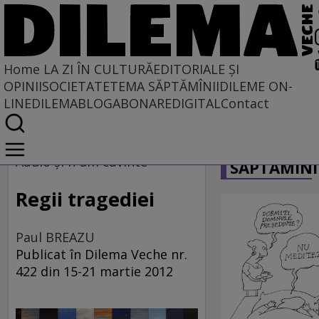
Home
LA ZI ÎN CULTURĂ
EDITORIALE ȘI
OPINII
SOCIETATE
TEMA SĂPTĂMÎNII
DILEME ON-
LINE
DILEMABLOG
ABONARE
DIGITAL
Contact
Home
CARICATU
La zi în cultură
Audio şi n-am cuvinte
SĂPTĂMÎNI
MUZICĂ
Regii tragediei
Paul BREAZU
Publicat în Dilema Veche nr.
422 din 15-21 martie 2012