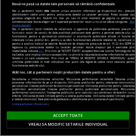
Reprezentările Paladistei sînt prefigurări
Nouă ne pasă ca datele tale personale să rămână confidențiale
fantastice în care contururile corpului feminin
Noi și partenerii noștri
606
stocăm și/sau accesăm informații pe dispozitivul dvs., precum
identificatorii cookie unici pentru prelucrarea datelor cu caracter personal. Puteți accepta sau
sugerează grafia literelor unui alfabet „erotic“
gestiona alegerile dvs. făcând clic mai jos sau în orice moment, pe pagina cu politica de
confidențialitate. Aceste alegeri vor fi raportate partenerilor noștri și nu vă vor afecta navigarea.
Mai
care trimite la libertatea de expresie a scrierilor
multe detalii
Noi si partenerii nostri (retelele de socializare si agentiile de publicitate partenere, precum si
Marchizului de Sade.
furnizorii nostri de servicii de date analitice) prelucram date pentru a permite website-ului sa
functioneze, pentru a personaliza continutul si anunturile publicitare afisate in functie de
Mihaela PETROV
interesele si/sau profilul dvs., pentru a va oferi functionalitati aferente retelelor de socializare si
pentru a analiza traficul pe website. Beneficiati de drepturile prevazute de art. 15-22 din GDPR in
legatura cu prelucrarea datelor cu caracter personal. Aceste drepturi pot fi exercitate prin
modalitatea indicata
aici
. Prin click pe “ACCEPT TOATE”, acceptati folosirea tuturor Tehnologiilor de
tip Cookie, care implica inclusiv acceptul dvs. cu privire la stocarea/accesarea informatiilor de catre
Vendor-ii cu care colaboram. Prin click pe “VREAU SA MODIFIC SETARILE INDIVIDUAL” puteti
schimba preferintele in mod individual, mai putin cele legate de cookie strict necesare pentru
functionarea website-ului.
Atât noi, cât și partenerii noștri prelucrăm datele pentru a oferi:
Dezvoltarea și îmbunătățirea serviciilor. Măsurarea performanței reclamelor. Stocarea și/sau
accesarea informațiilor de pe un dispozitiv. Utilizarea profilurilor pentru selectarea conținutului
personalizat. Crearea profilurilor de conținut personalizat. Utilizarea profilurilor pentru selectarea
publicității personalizate. Crearea profilurilor pentru publicitate personalizată. Măsurarea
performanței conținutului. Înțelegerea publicului prin statistici sau combinații de date din surse
diferite. Utilizarea de date limitate pentru a selecta publicitatea. Utilizarea datelor limitate pentru
a selecta conținutul. Date precise de geolocație și identificarea prin scanarea dispozitivului.
Listă parteneri (furnizori)
ACCEPT TOATE
VREAU SA MODIFIC SETARILE INDIVIDUAL
S-au pus în vînzare abonamentele early bird