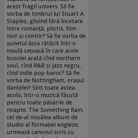
acest fragil univers. Să fie
vorba de timbrul lui Stuart A.
Staples, glisînd fără încetare
între romanţă, plictis, film
noir şi cimitir? Să fie vorba de
sunetul ăsta rătăcit într-o
insulă ceţoasă în care acele
busolei arată cînd northern
soul, cînd R&B şi jazz negru,
cînd indie pop baroc? Să fie
vorba de Nottingham, oraşul
dantelei? Sînt toate astea
acolo, într-o muzică făcută
pentru toate păsările de
noapte. The Something Rain,
cel de-al nouălea album de
studio al formaţiei engleze,
urmează canonul scris cu