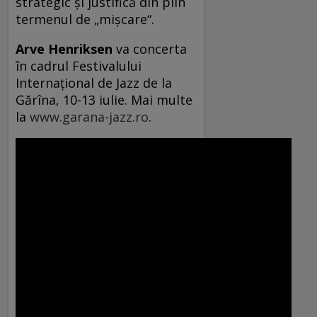
strategic şi justifică din plin
termenul de „mişcare“.
Arve Henriksen
va concerta
în cadrul Festivalului
Internaţional de Jazz de la
Gărîna, 10-13 iulie. Mai multe
la
www.garana-jazz.ro
.