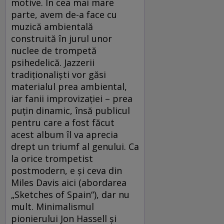
motive. În cea mai mare
parte, avem de-a face cu
muzică ambientală
construită în jurul unor
nuclee de trompetă
psihedelică. Jazzerii
tradiţionalişti vor găsi
materialul prea ambiental,
iar fanii improvizaţiei – prea
puţin dinamic, însă publicul
pentru care a fost făcut
acest album îl va aprecia
drept un triumf al genului. Ca
la orice trompetist
postmodern, e şi ceva din
Miles Davis aici (abordarea
„Sketches of Spain“), dar nu
mult. Minimalismul
pionierului Jon Hassell şi