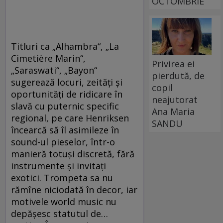
OCTOMBRIE
Titluri ca „Alhambra“, „La
Cimetière Marin“,
Privirea ei
„Saraswati“, „Bayon“
pierdută, de
sugerează locuri, zeităţi şi
copil
oportunităţi de ridicare în
neajutorat
slavă cu puternic specific
Ana Maria
regional, pe care Henriksen
SANDU
încearcă să îl asimileze în
sound-ul pieselor, într-o
manieră totuşi discretă, fără
instrumente şi invitaţi
exotici. Trompeta sa nu
rămîne niciodată în decor, iar
motivele world music nu
depăşesc statutul de…