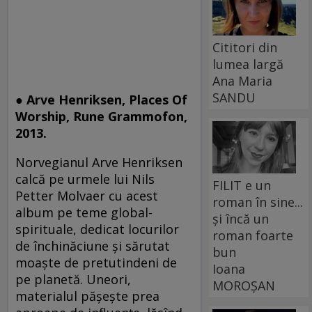
Cititori din
lumea largă
Ana Maria
SANDU
● Arve Henriksen, Places Of
Worship, Rune Grammofon,
2013.
Norvegianul Arve Henriksen
calcă pe urmele lui Nils
FILIT e un
Petter Molvaer cu acest
roman în sine...
album pe teme global-
și încă un
spirituale, dedicat locurilor
roman foarte
de închinăciune şi sărutat
bun
moaşte de pretutindeni de
Ioana
pe planetă. Uneori,
MOROȘAN
materialul păşeşte prea