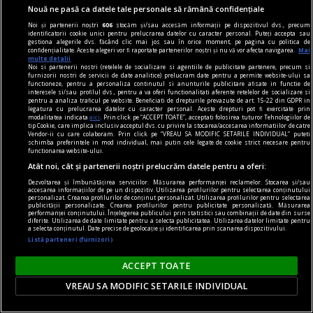
Nouă ne pasă ca datele tale personale să rămână confidențiale
îl face parte integrantă a acesteia.
Noi și partenerii noștri
606
stocăm și/sau accesăm informații pe dispozitivul dvs., precum
Şerban AXINTE
identificatorii cookie unici pentru prelucrarea datelor cu caracter personal. Puteți accepta sau
gestiona alegerile dvs. făcând clic mai jos sau în orice moment, pe pagina cu politica de
confidențialitate. Aceste alegeri vor fi raportate partenerilor noștri și nu vă vor afecta navigarea.
Mai
multe detalii
Noi si partenerii nostri (retelele de socializare si agentiile de publicitate partenere, precum si
furnizorii nostri de servicii de date analitice) prelucram date pentru a permite website-ului sa
functioneze, pentru a personaliza continutul si anunturile publicitare afisate in functie de
interesele si/sau profilul dvs., pentru a va oferi functionalitati aferente retelelor de socializare si
pentru a analiza traficul pe website. Beneficiati de drepturile prevazute de art. 15-22 din GDPR in
legatura cu prelucrarea datelor cu caracter personal. Aceste drepturi pot fi exercitate prin
modalitatea indicata
aici
. Prin click pe “ACCEPT TOATE”, acceptati folosirea tuturor Tehnologiilor de
tip Cookie, care implica inclusiv acceptul dvs. cu privire la stocarea/accesarea informatiilor de catre
Vendor-ii cu care colaboram. Prin click pe “VREAU SA MODIFIC SETARILE INDIVIDUAL” puteti
schimba preferintele in mod individual, mai putin cele legate de cookie strict necesare pentru
functionarea website-ului.
Atât noi, cât și partenerii noștri prelucrăm datele pentru a oferi:
Dezvoltarea și îmbunătățirea serviciilor. Măsurarea performanței reclamelor. Stocarea și/sau
accesarea informațiilor de pe un dispozitiv. Utilizarea profilurilor pentru selectarea conținutului
personalizat. Crearea profilurilor de conținut personalizat. Utilizarea profilurilor pentru selectarea
publicității personalizate. Crearea profilurilor pentru publicitate personalizată. Măsurarea
performanței conținutului. Înțelegerea publicului prin statistici sau combinații de date din surse
diferite. Utilizarea de date limitate pentru a selecta publicitatea. Utilizarea datelor limitate pentru
a selecta conținutul. Date precise de geolocație și identificarea prin scanarea dispozitivului.
Listă parteneri (furnizori)
rosencrantz & co.
Teatru de cartier
ACCEPT TOATE
Dorința de a surprinde tabloul social în
VREAU SA MODIFIC SETARILE INDIVIDUAL
complexitatea lui, cu toate conexiunile dintre