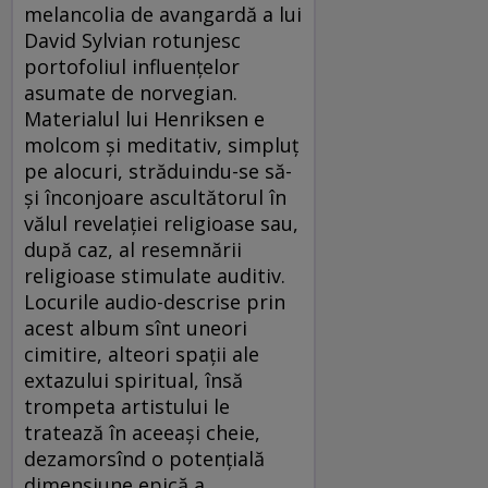
melancolia de avangardă a lui
David Sylvian rotunjesc
portofoliul influenţelor
asumate de norvegian.
Materialul lui Henriksen e
molcom şi meditativ, simpluţ
pe alocuri, străduindu-se să-
şi înconjoare ascultătorul în
vălul revelaţiei religioase sau,
după caz, al resemnării
religioase stimulate auditiv.
Locurile audio-descrise prin
acest album sînt uneori
cimitire, alteori spaţii ale
extazului spiritual, însă
trompeta artistului le
tratează în aceeaşi cheie,
dezamorsînd o potenţială
dimensiune epică a