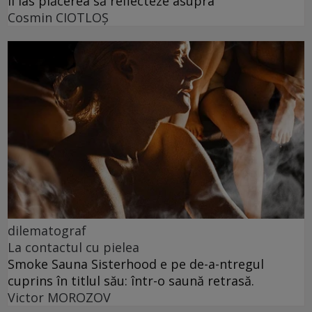
Îi las plăcerea să reflecteze asupra
Cosmin CIOTLOŞ
dilematograf
La contactul cu pielea
Smoke Sauna Sisterhood e pe de-a-ntregul
cuprins în titlul său: într-o saună retrasă.
Victor MOROZOV