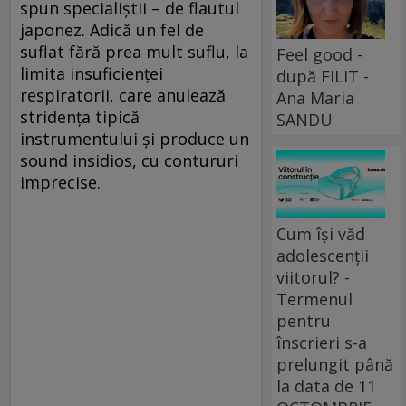
spun specialiştii – de flautul
japonez. Adică un fel de
suflat fără prea mult suflu, la
Feel good -
limita insuficienţei
după FILIT -
respiratorii, care anulează
Ana Maria
stridenţa tipică
SANDU
instrumentului şi produce un
sound insidios, cu contururi
imprecise.
Cum își văd
adolescenții
viitorul? -
Termenul
pentru
înscrieri s-a
prelungit până
la data de 11