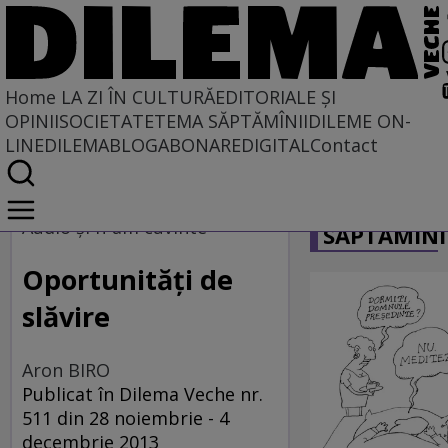
Home
LA ZI ÎN CULTURĂ
EDITORIALE ȘI
OPINII
SOCIETATE
TEMA SĂPTĂMÎNII
DILEME ON-
LINE
DILEMABLOG
ABONARE
DIGITAL
Contact
Home
CARICATU
La zi în cultură
Audio şi n-am cuvinte
SĂPTĂMÎNI
MUZICĂ
Oportunităţi de
slăvire
Aron BIRO
Publicat în Dilema Veche nr.
511 din 28 noiembrie - 4
decembrie 2013