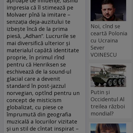
aproape de influenţe, lăsînd
impresia că îl stimează pe
Molvaer pînă la imitare –
senzaţia deja-auzitului te
Noi, cînd se
izbeşte încă de la prima
ceartă Polonia
piesă, „Adhan“. Lucrurile se
cu Ucraina
mai diversifică ulterior şi
Sever
materialul capătă identitate
VOINESCU
proprie, în primul rînd
pentru că Henriksen se
eschivează de la sound-ul
glacial care a devenit
standard în post-jazzul
Putin și
norvegian, optînd pentru un
Occidentul Al
concept de misticism
treilea război
globalizat, cu piese ce
mondial?
împrumută din geografia
muzicală a locurilor vizitate
şi un stil de cîntat inspirat –