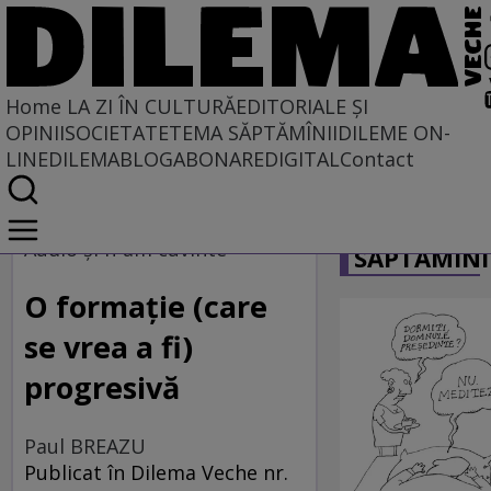
Home
LA ZI ÎN CULTURĂ
EDITORIALE ȘI
OPINII
SOCIETATE
TEMA SĂPTĂMÎNII
DILEME ON-
LINE
DILEMABLOG
ABONARE
DIGITAL
Contact
Home
CARICATU
La zi în cultură
Audio şi n-am cuvinte
SĂPTĂMÎNI
MUZICĂ
O formație (care
se vrea a fi)
progresivă
Paul BREAZU
Publicat în Dilema Veche nr.