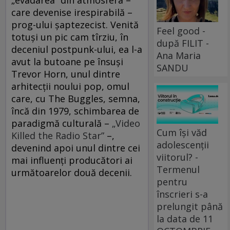
care devenise irespirabilă –
prog-ului șaptezecist. Venită
Feel good -
totuși un pic cam tîrziu, în
după FILIT -
deceniul postpunk-ului, ea l-a
Ana Maria
avut la butoane pe însuși
SANDU
Trevor Horn, unul dintre
arhitecții noului pop, omul
care, cu The Buggles, semna,
încă din 1979, schimbarea de
paradigmă culturală –
„Video
Cum își văd
Killed the Radio Star”
–,
adolescenții
devenind apoi unul dintre cei
viitorul? -
mai influenți producători ai
Termenul
următoarelor două decenii.
pentru
înscrieri s-a
prelungit până
la data de 11