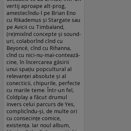
vertij aproape alt-prog,
amestecîndu-l pe Brian Eno
cu Rikademus și Stargate sau
pe Avicii cu Timbaland,
(re)mixînd concepte și sound-
uri, colaborînd cînd cu
Beyoncé, cînd cu Rihanna,
cînd cu nici-nu-mai-contează-
cine, în încercarea găsirii
unui spațiu popcultural al
relevanței absolute și al
conecticii, chipurile, perfecte
cu marile teme. Într-un fel,
Coldplay a făcut drumul
invers celui parcurs de Yes,
complicîndu-și, de multe ori
cu consecințe comice,
existența. Iar noul album,