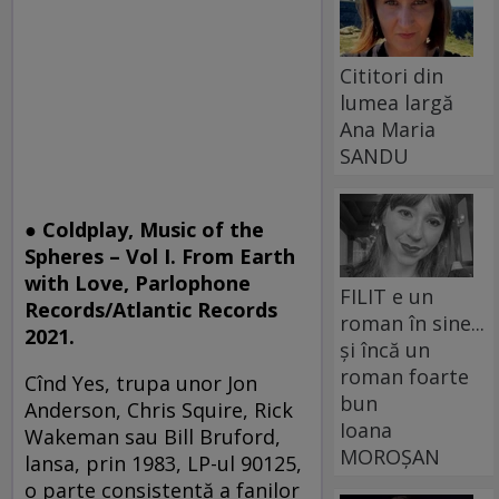
Cititori din
lumea largă
Ana Maria
SANDU
● Coldplay, Music of the
Spheres – Vol I. From Earth
with Love, Parlophone
FILIT e un
Records/Atlantic Records
roman în sine...
2021.
și încă un
roman foarte
Cînd Yes, trupa unor Jon
bun
Anderson, Chris Squire, Rick
Ioana
Wakeman sau Bill Bruford,
MOROȘAN
lansa, prin 1983, LP-ul 90125,
o parte consistentă a fanilor