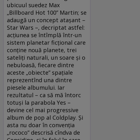
ubicuul suedez Max
„Billboard Hot 100” Martin; se
adaugă un concept atașant –
Star Wars –, decriptat astfel:
acțiunea se întîmplă într-un
sistem planetar ficțional care
conține nouă planete, trei
sateliți naturali, un soare și o
nebuloasă, fiecare dintre
aceste „obiecte” spațiale
reprezentînd una dintre
piesele albumului. Iar
rezultatul – ca să mă întorc
totuși la parabola Yes –
devine cel mai progressive
album de pop al Coldplay. Și
asta nu doar în convenția
„rococo” descrisă cîndva de
Considine, ci în felul în care