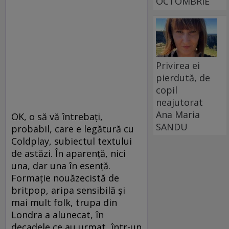
OCTOMBRIE
Privirea ei
pierdută, de
copil
neajutorat
Ana Maria
OK, o să vă întrebați,
SANDU
probabil, care e legătură cu
Coldplay, subiectul textului
de astăzi. În aparență, nici
una, dar una în esență.
Formație nouăzecistă de
britpop, aripa sensibilă și
mai mult folk, trupa din
Londra a alunecat, în
decadele ce au urmat, într-un