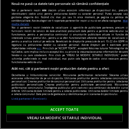
Nouă ne pasă ca datele tale personale să rămână confidențiale
Noi și partenerii noștri
606
stocăm și/sau accesăm informații pe dispozitivul dvs., precum
identificatorii cookie unici pentru prelucrarea datelor cu caracter personal. Puteți accepta sau
gestiona alegerile dvs. făcând clic mai jos sau în orice moment, pe pagina cu politica de
confidențialitate. Aceste alegeri vor fi raportate partenerilor noștri și nu vă vor afecta navigarea.
Mai
multe detalii
Noi si partenerii nostri (retelele de socializare si agentiile de publicitate partenere, precum si
furnizorii nostri de servicii de date analitice) prelucram date pentru a permite website-ului sa
functioneze, pentru a personaliza continutul si anunturile publicitare afisate in functie de
interesele si/sau profilul dvs., pentru a va oferi functionalitati aferente retelelor de socializare si
pentru a analiza traficul pe website. Beneficiati de drepturile prevazute de art. 15-22 din GDPR in
în oraș
legatura cu prelucrarea datelor cu caracter personal. Aceste drepturi pot fi exercitate prin
modalitatea indicata
aici
. Prin click pe “ACCEPT TOATE”, acceptati folosirea tuturor Tehnologiilor de
INTEGRALA BRAHMS II: DIRIJORUL JOHN AXELROD
tip Cookie, care implica inclusiv acceptul dvs. cu privire la stocarea/accesarea informatiilor de catre
Vendor-ii cu care colaboram. Prin click pe “VREAU SA MODIFIC SETARILE INDIVIDUAL” puteti
ȘI VIOLONISTUL VALENTIN ȘERBAN
schimba preferintele in mod individual, mai putin cele legate de cookie strict necesare pentru
functionarea website-ului.
Vineri, 16 februarie 2024 (19.00), ORCHESTRA
Atât noi, cât și partenerii noștri prelucrăm datele pentru a oferi:
NAŢIONALĂ RADIO vă invită la Sala Radio la cel
Dezvoltarea și îmbunătățirea serviciilor. Măsurarea performanței reclamelor. Stocarea și/sau
de-al doilea concert dintr-un „maraton artistic”
accesarea informațiilor de pe un dispozitiv. Utilizarea profilurilor pentru selectarea conținutului
personalizat. Crearea profilurilor de conținut personalizat. Utilizarea profilurilor pentru selectarea
publicității personalizate. Crearea profilurilor pentru publicitate personalizată. Măsurarea
dedicat unuia dintre cei mai mari compozitori
performanței conținutului. Înțelegerea publicului prin statistici sau combinații de date din surse
diferite. Utilizarea de date limitate pentru a selecta publicitatea. Utilizarea datelor limitate pentru
germani.
a selecta conținutul. Date precise de geolocație și identificarea prin scanarea dispozitivului.
Listă parteneri (furnizori)
ACCEPT TOATE
VREAU SA MODIFIC SETARILE INDIVIDUAL