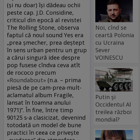
(și nu doar) își dădeau ochii
peste cap. J.D. Considine,
criticul din epocă al revistei
Noi, cînd se
The Rolling Stone, observa
ceartă Polonia
faptul că noul sound Yes era
cu Ucraina
„prea șmecher, prea deștept
Sever
în sens urban pentru un grup
VOINESCU
a cărui singură idee despre
pop fusese cîndva ceva atît
de rococo precum
«Roundabout»
(n.a. – prima
piesă de pe cam-prea-mult-
aclamatul album Fragile,
Putin și
lansat în toamna anului
Occidentul Al
1971)”. În fine, între timp
treilea război
90125 s-a clasicizat, devenind
mondial?
totodată un model de bune
practici în ceea ce privește
„evadarea” din atmosfera –