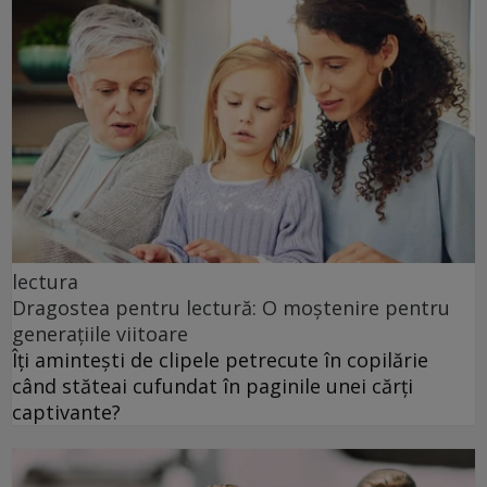
lectura
Dragostea pentru lectură: O moștenire pentru
generațiile viitoare
Îți amintești de clipele petrecute în copilărie
când stăteai cufundat în paginile unei cărți
captivante?