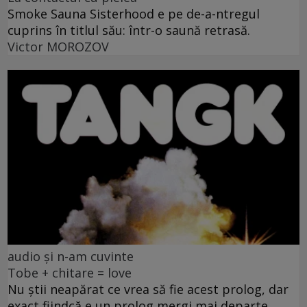
Smoke Sauna Sisterhood e pe de-a-ntregul
cuprins în titlul său: într-o saună retrasă.
Victor MOROZOV
audio și n-am cuvinte
Tobe + chitare = love
Nu știi neapărat ce vrea să fie acest prolog, dar
exact fiindcă e un prolog mergi mai departe