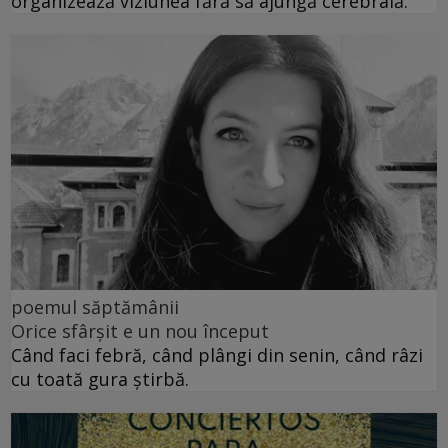
organizează viziunea fără să ajungă cerebrală.
poemul săptămânii
Orice sfârșit e un nou început
Când faci febră, când plângi din senin, când râzi
cu toată gura știrbă.