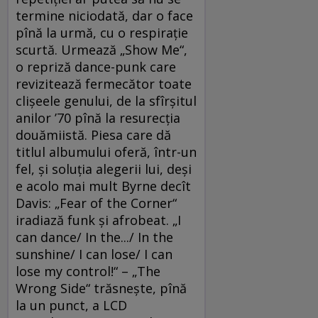
termine niciodată, dar o face
pînă la urmă, cu o respirație
scurtă. Urmează „Show Me“,
o repriză dance-punk care
revizitează fermecător toate
clișeele genului, de la sfîrșitul
anilor ’70 pînă la resurecția
douămiistă. Piesa care dă
titlul albumului oferă, într-un
fel, și soluția alegerii lui, deși
e acolo mai mult Byrne decît
Davis: „Fear of the Corner“
iradiază funk și afrobeat. „I
can dance/ In the.../ In the
sunshine/ I can lose/ I can
lose my control!“ – „The
Wrong Side“ trăsnește, pînă
la un punct, a LCD