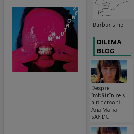
Barburisme
DILEMA
BLOG
Despre
îmbătrînire și
alți demoni
Ana Maria
SANDU