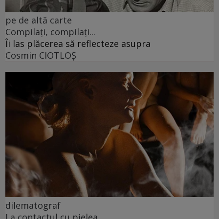
pe de altă carte
Compilați, compilați...
Îi las plăcerea să reflecteze asupra
Cosmin CIOTLOŞ
dilematograf
La contactul cu pielea