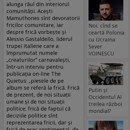
alunga răul din interiorul
comunității. Acești
Mamuthones sînt devoratorii
fricilor comunitare, iar
Noi, cînd se
despre frică vorbește și
ceartă Polonia
Alessio Gastaldello, liderul
cu Ucraina
trupei italiene care a
Sever
împrumutat numele
VOINESCU
„creaturilor“ carnavalești,
într-un interviu pentru
publicația on-line The
Quietus: „piesele de pe
album se referă la frică. Frică
Putin și
de prezent, de noi situații
Occidentul Al
umane și de noi situații
treilea război
politice; frică de faptul că
mondial?
deciziile politice sînt
reprezentarea fricii, dar și
frică de eșec sentimental, de