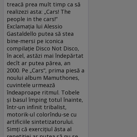
treacă prea mult timp ca să
realizezi asta: „Cars! The
people in the cars!“
Exclamația lui Alessio
Gastaldello putea să stea
bine-mersi pe iconica
compilație Disco Not Disco,
în acel, astăzi mai îndepărtat
decît ar putea părea, an
2000. Pe „Cars“, prima piesă a
noului album Mamuthones,
cuvintele urmează
îndeaproape ritmul. Tobele
și basul împing totul înainte,
într-un infinit tribalist,
motorik-ul colorîndu-se cu
artificiile sintetizatorului.
Simți că exercițiul ăsta al
repetiției ar putea să nu se