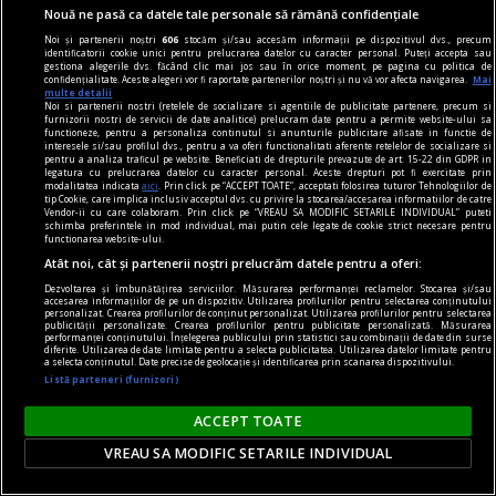
Nouă ne pasă ca datele tale personale să rămână confidențiale
Teatru de cartier
Noi și partenerii noștri
606
stocăm și/sau accesăm informații pe dispozitivul dvs., precum
Dorința de a surprinde tabloul social în
identificatorii cookie unici pentru prelucrarea datelor cu caracter personal. Puteți accepta sau
gestiona alegerile dvs. făcând clic mai jos sau în orice moment, pe pagina cu politica de
complexitatea lui, cu toate conexiunile dintre
confidențialitate. Aceste alegeri vor fi raportate partenerilor noștri și nu vă vor afecta navigarea.
Mai
multe detalii
fenomene, are însă și un revers.
Noi si partenerii nostri (retelele de socializare si agentiile de publicitate partenere, precum si
furnizorii nostri de servicii de date analitice) prelucram date pentru a permite website-ului sa
Oana STOICA
functioneze, pentru a personaliza continutul si anunturile publicitare afisate in functie de
interesele si/sau profilul dvs., pentru a va oferi functionalitati aferente retelelor de socializare si
pentru a analiza traficul pe website. Beneficiati de drepturile prevazute de art. 15-22 din GDPR in
legatura cu prelucrarea datelor cu caracter personal. Aceste drepturi pot fi exercitate prin
modalitatea indicata
aici
. Prin click pe “ACCEPT TOATE”, acceptati folosirea tuturor Tehnologiilor de
tip Cookie, care implica inclusiv acceptul dvs. cu privire la stocarea/accesarea informatiilor de catre
Vendor-ii cu care colaboram. Prin click pe “VREAU SA MODIFIC SETARILE INDIVIDUAL” puteti
schimba preferintele in mod individual, mai putin cele legate de cookie strict necesare pentru
functionarea website-ului.
Atât noi, cât și partenerii noștri prelucrăm datele pentru a oferi:
Dezvoltarea și îmbunătățirea serviciilor. Măsurarea performanței reclamelor. Stocarea și/sau
accesarea informațiilor de pe un dispozitiv. Utilizarea profilurilor pentru selectarea conținutului
personalizat. Crearea profilurilor de conținut personalizat. Utilizarea profilurilor pentru selectarea
publicității personalizate. Crearea profilurilor pentru publicitate personalizată. Măsurarea
performanței conținutului. Înțelegerea publicului prin statistici sau combinații de date din surse
diferite. Utilizarea de date limitate pentru a selecta publicitatea. Utilizarea datelor limitate pentru
a selecta conținutul. Date precise de geolocație și identificarea prin scanarea dispozitivului.
Listă parteneri (furnizori)
ACCEPT TOATE
VREAU SA MODIFIC SETARILE INDIVIDUAL
regimul artelor şi muniţiilor
Victor Brauner – Paladienii și lumea invizibilului