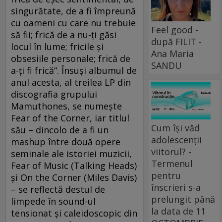
singurătate, de a fi împreună
cu oameni cu care nu trebuie
Feel good -
să fii; frică de a nu-ți găsi
după FILIT -
locul în lume; fricile și
Ana Maria
obsesiile personale; frică de
SANDU
a-ți fi frică“. Însuși albumul de
anul acesta, al treilea LP din
discografia grupului
Mamuthones, se numește
Fear of the Corner, iar titlul
Cum își văd
său – dincolo de a fi un
adolescenții
mashup între două opere
viitorul? -
seminale ale istoriei muzicii,
Termenul
Fear of Music (Talking Heads)
pentru
și On the Corner (Miles Davis)
înscrieri s-a
– se reflectă destul de
prelungit până
limpede în sound-ul
la data de 11
tensionat și caleidoscopic din