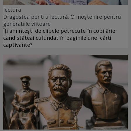
lectura
Dragostea pentru lectură: O moștenire pentru
generațiile viitoare
Îți amintești de clipele petrecute în copilărie
când stăteai cufundat în paginile unei cărți
captivante?