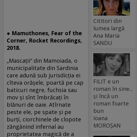
Cititori din
lumea largă
●
Mamuthones, Fear of the
Ana Maria
Corner, Rocket Recordings,
SANDU
2018.
„Mascații“ din Mamoiada, o
municipalitate din Sardinia
care adună sub jurisdicția ei
FILIT e un
cîteva orășele, poartă pe cap
roman în sine...
baticuri negre, fuchsia sau
și încă un
mov și sînt îmbrăcați în
roman foarte
blănuri de oaie. Atîrnate
bun
peste ele, pe spate și pe
Ioana
burți, ciorchinele de clopote
MOROȘAN
zăngănind infernal au
proprietatea magică de a