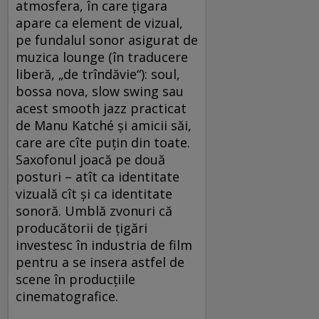
atmosfera, în care ţigara
apare ca element de vizual,
pe fundalul sonor asigurat de
muzica lounge (în traducere
liberă, „de trîndăvie“): soul,
bossa nova, slow swing sau
acest smooth jazz practicat
de Manu Katché şi amicii săi,
care are cîte puţin din toate.
Saxofonul joacă pe două
posturi – atît ca identitate
vizuală cît şi ca identitate
sonoră. Umblă zvonuri că
producătorii de ţigări
investesc în industria de film
pentru a se insera astfel de
scene în producţiile
cinematografice.