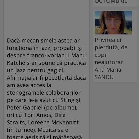
OCTOMBRIE
Privirea ei
Dacă mecanismele astea ar
pierdută, de
funcţiona în jazz, probabil şi
copil
despre franco-ivorianul Manu
neajutorat
Katché s-ar spune că practică
Ana Maria
un jazz pentru gagici.
SANDU
Afirmaţia ar fi pecetluită dacă
am avea acces la
stenogramele colaborărilor
pe care le-a avut cu Sting şi
Peter Gabriel (pe albume),
ori cu Tori Amos, Dire
Straits, Loreena McKennitt
(în turnee). Muzica sa e
foarte aerisită şi mătăsoasă,