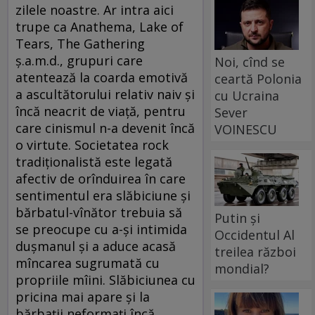
zilele noastre. Ar intra aici
trupe ca Anathema, Lake of
Tears, The Gathering
ş.a.m.d., grupuri care
Noi, cînd se
atentează la coarda emotivă
ceartă Polonia
a ascultătorului relativ naiv şi
cu Ucraina
încă neacrit de viaţă, pentru
Sever
care cinismul n-a devenit încă
VOINESCU
o virtute. Societatea rock
tradiţionalistă este legată
afectiv de orînduirea în care
sentimentul era slăbiciune şi
bărbatul-vînător trebuia să
Putin și
se preocupe cu a-şi intimida
Occidentul Al
duşmanul şi a aduce acasă
treilea război
mîncarea sugrumată cu
mondial?
propriile mîini. Slăbiciunea cu
pricina mai apare şi la
bărbaţii neformaţi încă,