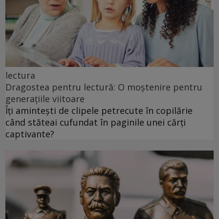
lectura
Dragostea pentru lectură: O moștenire pentru
generațiile viitoare
Îți amintești de clipele petrecute în copilărie
când stăteai cufundat în paginile unei cărți
captivante?