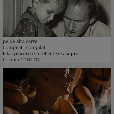
pe de altă carte
Compilați, compilați...
Îi las plăcerea să reflecteze asupra
Cosmin CIOTLOŞ