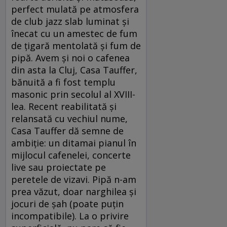
perfect mulată pe atmosfera
de club jazz slab luminat şi
înecat cu un amestec de fum
de ţigară mentolată şi fum de
pipă. Avem şi noi o cafenea
din asta la Cluj, Casa Tauffer,
bănuită a fi fost templu
masonic prin secolul al XVIII-
lea. Recent reabilitată şi
relansată cu vechiul nume,
Casa Tauffer dă semne de
ambiţie: un ditamai pianul în
mijlocul cafenelei, concerte
live sau proiectate pe
peretele de vizavi. Pipă n-am
prea văzut, doar narghilea şi
jocuri de şah (poate puţin
incompatibile). La o privire