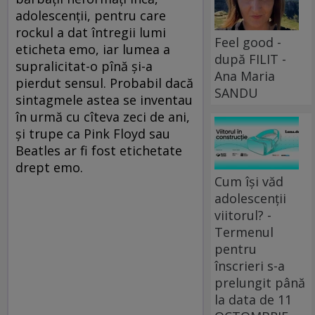
adolescenţii, pentru care
rockul a dat întregii lumi
Feel good -
eticheta emo, iar lumea a
după FILIT -
supralicitat-o pînă şi-a
Ana Maria
pierdut sensul. Probabil dacă
SANDU
sintagmele astea se inventau
în urmă cu cîteva zeci de ani,
şi trupe ca Pink Floyd sau
Beatles ar fi fost etichetate
drept emo.
Cum își văd
adolescenții
viitorul? -
Termenul
pentru
înscrieri s-a
prelungit până
la data de 11