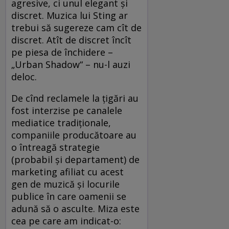
agresive, ci unul elegant şi
discret. Muzica lui Sting ar
trebui să sugereze cam cît de
discret. Atît de discret încît
pe piesa de închidere –
„Urban Shadow“ – nu-l auzi
deloc.
De cînd reclamele la ţigări au
fost interzise pe canalele
mediatice tradiţionale,
companiile producătoare au
o întreagă strategie
(probabil şi departament) de
marketing afiliat cu acest
gen de muzică şi locurile
publice în care oamenii se
adună să o asculte. Miza este
cea pe care am indicat-o: