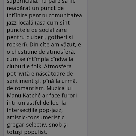
superficială, nu pare să fie
neapărat un punct de
întîlnire pentru comunitatea
jazz locală (aşa cum sînt
punctele de socializare
pentru cluberi, gotheri şi
rockeri). Din cîte am văzut, e
o chestiune de atmosferă,
cum se întîmpla cîndva la
cluburile folk. Atmosfera
potrivită e născătoare de
sentiment şi, pînă la urmă,
de romantism. Muzica lui
Manu Katché ar face furori
într-un astfel de loc, la
intersecţiile pop-jazz,
artistic-consumeristic,
gregar-selectiv, snob şi
totuşi populist.