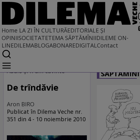
Home
LA ZI ÎN CULTURĂ
EDITORIALE ȘI
OPINII
SOCIETATE
TEMA SĂPTĂMÎNII
DILEME ON-
LINE
DILEMABLOG
ABONARE
DIGITAL
Contact
Home
CARICATU
La zi în cultură
Audio şi n-am cuvinte
SĂPTĂMÎNI
MUZICĂ
De trîndăvie
Aron BIRO
Publicat în Dilema Veche nr.
351 din 4 - 10 noiembrie 2010