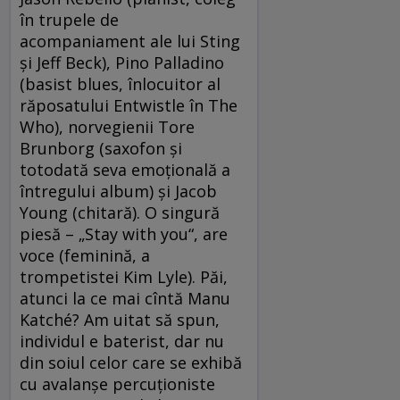
în trupele de
acompaniament ale lui Sting
şi Jeff Beck), Pino Palladino
(basist blues, înlocuitor al
răposatului Entwistle în The
Who), norvegienii Tore
Brunborg (saxofon şi
totodată seva emoţională a
întregului album) şi Jacob
Young (chitară). O singură
piesă – „Stay with you“, are
voce (feminină, a
trompetistei Kim Lyle). Păi,
atunci la ce mai cîntă Manu
Katché? Am uitat să spun,
individul e baterist, dar nu
din soiul celor care se exhibă
cu avalanşe percuţioniste