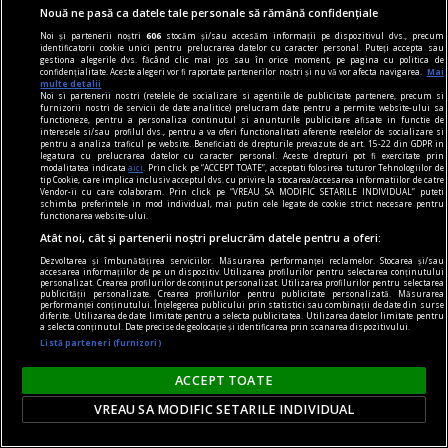
Nouă ne pasă ca datele tale personale să rămână confidențiale
Noi și partenerii noștri
606
stocăm și/sau accesăm informații pe dispozitivul dvs., precum
identificatorii cookie unici pentru prelucrarea datelor cu caracter personal. Puteți accepta sau
gestiona alegerile dvs. făcând clic mai jos sau în orice moment, pe pagina cu politica de
confidențialitate. Aceste alegeri vor fi raportate partenerilor noștri și nu vă vor afecta navigarea.
Mai
multe detalii
Noi si partenerii nostri (retelele de socializare si agentiile de publicitate partenere, precum si
furnizorii nostri de servicii de date analitice) prelucram date pentru a permite website-ului sa
rosencrantz & co.
functioneze, pentru a personaliza continutul si anunturile publicitare afisate in functie de
interesele si/sau profilul dvs., pentru a va oferi functionalitati aferente retelelor de socializare si
Teatru de cartier
pentru a analiza traficul pe website. Beneficiati de drepturile prevazute de art. 15-22 din GDPR in
legatura cu prelucrarea datelor cu caracter personal. Aceste drepturi pot fi exercitate prin
Dorința de a surprinde tabloul social în
modalitatea indicata
aici
. Prin click pe “ACCEPT TOATE”, acceptati folosirea tuturor Tehnologiilor de
tip Cookie, care implica inclusiv acceptul dvs. cu privire la stocarea/accesarea informatiilor de catre
complexitatea lui, cu toate conexiunile dintre
Vendor-ii cu care colaboram. Prin click pe “VREAU SA MODIFIC SETARILE INDIVIDUAL” puteti
schimba preferintele in mod individual, mai putin cele legate de cookie strict necesare pentru
fenomene, are însă și un revers.
functionarea website-ului.
Oana STOICA
Atât noi, cât și partenerii noștri prelucrăm datele pentru a oferi:
Dezvoltarea și îmbunătățirea serviciilor. Măsurarea performanței reclamelor. Stocarea și/sau
accesarea informațiilor de pe un dispozitiv. Utilizarea profilurilor pentru selectarea conținutului
personalizat. Crearea profilurilor de conținut personalizat. Utilizarea profilurilor pentru selectarea
publicității personalizate. Crearea profilurilor pentru publicitate personalizată. Măsurarea
performanței conținutului. Înțelegerea publicului prin statistici sau combinații de date din surse
diferite. Utilizarea de date limitate pentru a selecta publicitatea. Utilizarea datelor limitate pentru
a selecta conținutul. Date precise de geolocație și identificarea prin scanarea dispozitivului.
Listă parteneri (furnizori)
ACCEPT TOATE
VREAU SA MODIFIC SETARILE INDIVIDUAL