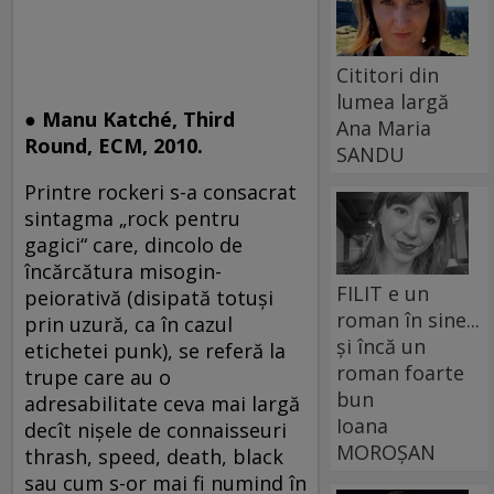
Cititori din
lumea largă
● Manu Katché, Third
Ana Maria
Round, ECM, 2010.
SANDU
Printre rockeri s-a consacrat
sintagma „rock pentru
gagici“ care, dincolo de
încărcătura misogin-
FILIT e un
peiorativă (disipată totuşi
roman în sine...
prin uzură, ca în cazul
și încă un
etichetei punk), se referă la
roman foarte
trupe care au o
bun
adresabilitate ceva mai largă
Ioana
decît nişele de connaisseuri
MOROȘAN
thrash, speed, death, black
sau cum s-or mai fi numind în