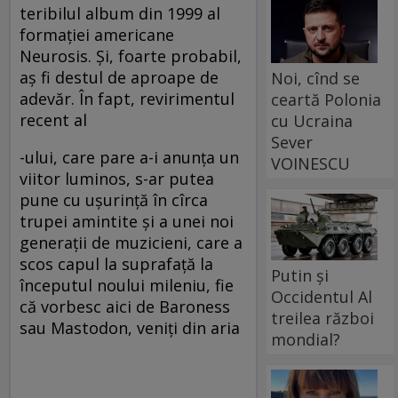
teribilul album din 1999 al
formaţiei americane
Neurosis. Şi, foarte probabil,
aş fi destul de aproape de
Noi, cînd se
adevăr. În fapt, revirimentul
ceartă Polonia
recent al
cu Ucraina
Sever
-ului, care pare a-i anunţa un
VOINESCU
viitor luminos, s-ar putea
pune cu uşurinţă în cîrca
trupei amintite şi a unei noi
generaţii de muzicieni, care a
scos capul la suprafaţă la
Putin și
începutul noului mileniu, fie
Occidentul Al
că vorbesc aici de Baroness
treilea război
sau Mastodon, veniţi din aria
mondial?