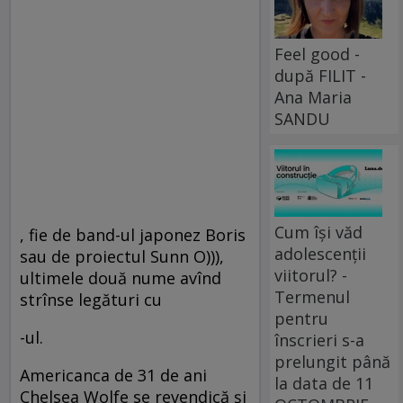
Feel good -
după FILIT -
Ana Maria
SANDU
Cum își văd
, fie de band-ul japonez Boris
adolescenții
sau de proiectul Sunn O))),
viitorul? -
ultimele două nume avînd
Termenul
strînse legături cu
pentru
-ul.
înscrieri s-a
prelungit până
Americanca de 31 de ani
la data de 11
Chelsea Wolfe se revendică şi