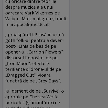
cu oricare dintre teoriile
despre muzică ale unui
oarecare Vark Vikernes pe
Valium. Mult mai greu şi mult
mai apocaliptic decît
, proaspătul LP lasă în urmă
goth folk-ul pentru a deveni
post-. Linia de bas de pe
opener-ul „Carrion Flowers“,
distorsul imposibil de pe
„Iron Moon“, efectele
terifiante şi drone-ul de pe
„Dragged Out“, vioara
funebră de pe „Grey Days“,
-ul dement de pe „Survive“ o
apropie pe Chelsea Wolfe
periculos (şi încîntător) de