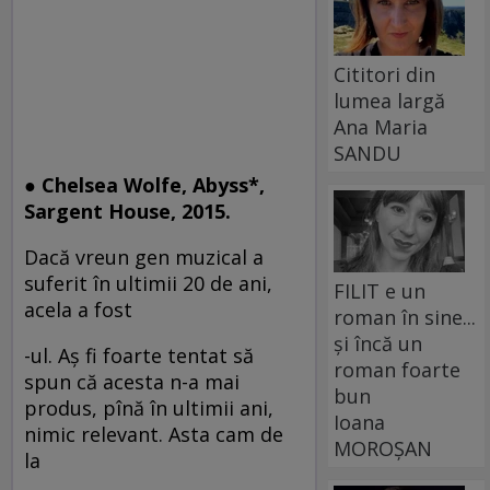
Cititori din
lumea largă
Ana Maria
SANDU
● Chelsea Wolfe, Abyss*,
Sargent House, 2015.
Dacă vreun gen muzical a
suferit în ultimii 20 de ani,
FILIT e un
acela a fost
roman în sine...
și încă un
-ul. Aş fi foarte tentat să
roman foarte
spun că acesta n-a mai
bun
produs, pînă în ultimii ani,
Ioana
nimic relevant. Asta cam de
MOROȘAN
la