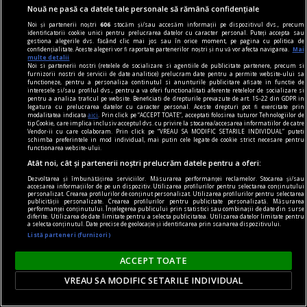
Nouă ne pasă ca datele tale personale să rămână confidențiale
regimul artelor şi muniţiilor
Noi și partenerii noștri
606
stocăm și/sau accesăm informații pe dispozitivul dvs., precum
identificatorii cookie unici pentru prelucrarea datelor cu caracter personal. Puteți accepta sau
Victor Brauner – Paladienii și lumea invizibilului
gestiona alegerile dvs. făcând clic mai jos sau în orice moment, pe pagina cu politica de
confidențialitate. Aceste alegeri vor fi raportate partenerilor noștri și nu vă vor afecta navigarea.
Mai
Reprezentările Paladistei sînt prefigurări
multe detalii
Noi si partenerii nostri (retelele de socializare si agentiile de publicitate partenere, precum si
fantastice în care contururile corpului feminin
furnizorii nostri de servicii de date analitice) prelucram date pentru a permite website-ului sa
functioneze, pentru a personaliza continutul si anunturile publicitare afisate in functie de
sugerează grafia literelor unui alfabet „erotic“
interesele si/sau profilul dvs., pentru a va oferi functionalitati aferente retelelor de socializare si
pentru a analiza traficul pe website. Beneficiati de drepturile prevazute de art. 15-22 din GDPR in
care trimite la libertatea de expresie a scrierilor
legatura cu prelucrarea datelor cu caracter personal. Aceste drepturi pot fi exercitate prin
modalitatea indicata
aici
. Prin click pe “ACCEPT TOATE”, acceptati folosirea tuturor Tehnologiilor de
Marchizului de Sade.
tip Cookie, care implica inclusiv acceptul dvs. cu privire la stocarea/accesarea informatiilor de catre
Vendor-ii cu care colaboram. Prin click pe “VREAU SA MODIFIC SETARILE INDIVIDUAL” puteti
Mihaela PETROV
schimba preferintele in mod individual, mai putin cele legate de cookie strict necesare pentru
functionarea website-ului.
Atât noi, cât și partenerii noștri prelucrăm datele pentru a oferi:
Dezvoltarea și îmbunătățirea serviciilor. Măsurarea performanței reclamelor. Stocarea și/sau
accesarea informațiilor de pe un dispozitiv. Utilizarea profilurilor pentru selectarea conținutului
personalizat. Crearea profilurilor de conținut personalizat. Utilizarea profilurilor pentru selectarea
publicității personalizate. Crearea profilurilor pentru publicitate personalizată. Măsurarea
performanței conținutului. Înțelegerea publicului prin statistici sau combinații de date din surse
diferite. Utilizarea de date limitate pentru a selecta publicitatea. Utilizarea datelor limitate pentru
a selecta conținutul. Date precise de geolocație și identificarea prin scanarea dispozitivului.
Listă parteneri (furnizori)
ACCEPT TOATE
VREAU SA MODIFIC SETARILE INDIVIDUAL