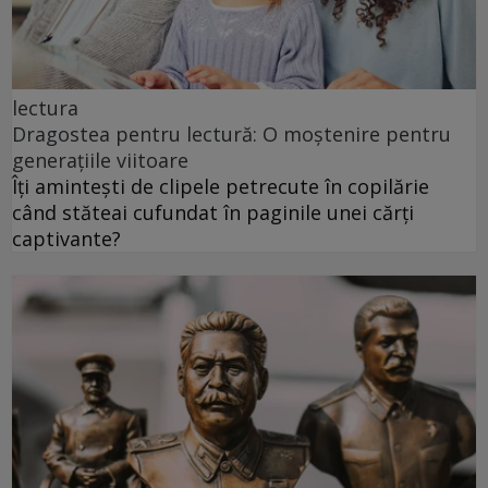
lectura
Dragostea pentru lectură: O moștenire pentru
generațiile viitoare
Îți amintești de clipele petrecute în copilărie
când stăteai cufundat în paginile unei cărți
captivante?