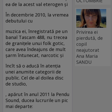
OCTOMBRIE
ea de la acest val eterogen şi
În decembrie 2010, la vremea
debutului cu
muzica ei, înregistrată pe un
Privirea ei
banal Tascam 488, nu trecea
pierdută, de
de graniţele unui folk gotic,
copil
care avea îndeajuns de mult
neajutorat
şarm întunecat, narcotic şi
Ana Maria
SANDU
încît să o aducă în atenţia
unei anumite categorii de
public. Cel de-al doilea disc
de studio,
, apărut în anul 2011 la Pendu
Sound, ducea lucrurile un pic
mai departe: