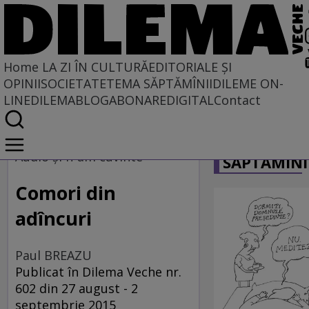
Home
LA ZI ÎN CULTURĂ
EDITORIALE ȘI
OPINII
SOCIETATE
TEMA SĂPTĂMÎNII
DILEME ON-
LINE
DILEMABLOG
ABONARE
DIGITAL
Contact
Home
CARICATU
La zi în cultură
Audio şi n-am cuvinte
SĂPTĂMÎNI
MUZICĂ
Comori din
adîncuri
Paul BREAZU
Publicat în Dilema Veche nr.
602 din 27 august - 2
septembrie 2015