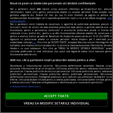
Ce ești tu dispus(ă) să sacrifici pentru adevăr?
Nouă ne pasă ca datele tale personale să rămână confidențiale
Noi și partenerii noștri
606
stocăm și/sau accesăm informații pe dispozitivul dvs., precum
identificatorii cookie unici pentru prelucrarea datelor cu caracter personal. Puteți accepta sau
gestiona alegerile dvs. făcând clic mai jos sau în orice moment, pe pagina cu politica de
confidențialitate. Aceste alegeri vor fi raportate partenerilor noștri și nu vă vor afecta navigarea.
Mai
multe detalii
Noi si partenerii nostri (retelele de socializare si agentiile de publicitate partenere, precum si
furnizorii nostri de servicii de date analitice) prelucram date pentru a permite website-ului sa
functioneze, pentru a personaliza continutul si anunturile publicitare afisate in functie de
interesele si/sau profilul dvs., pentru a va oferi functionalitati aferente retelelor de socializare si
pentru a analiza traficul pe website. Beneficiati de drepturile prevazute de art. 15-22 din GDPR in
legatura cu prelucrarea datelor cu caracter personal. Aceste drepturi pot fi exercitate prin
modalitatea indicata
aici
. Prin click pe “ACCEPT TOATE”, acceptati folosirea tuturor Tehnologiilor de
tip Cookie, care implica inclusiv acceptul dvs. cu privire la stocarea/accesarea informatiilor de catre
Vendor-ii cu care colaboram. Prin click pe “VREAU SA MODIFIC SETARILE INDIVIDUAL” puteti
schimba preferintele in mod individual, mai putin cele legate de cookie strict necesare pentru
functionarea website-ului.
Atât noi, cât și partenerii noștri prelucrăm datele pentru a oferi:
Dezvoltarea și îmbunătățirea serviciilor. Măsurarea performanței reclamelor. Stocarea și/sau
accesarea informațiilor de pe un dispozitiv. Utilizarea profilurilor pentru selectarea conținutului
personalizat. Crearea profilurilor de conținut personalizat. Utilizarea profilurilor pentru selectarea
publicității personalizate. Crearea profilurilor pentru publicitate personalizată. Măsurarea
performanței conținutului. Înțelegerea publicului prin statistici sau combinații de date din surse
dilemtatograf
diferite. Utilizarea de date limitate pentru a selecta publicitatea. Utilizarea datelor limitate pentru
a selecta conținutul. Date precise de geolocație și identificarea prin scanarea dispozitivului.
Spectacol culinar
Listă parteneri (furnizori)
Dincolo de ținuta posh, respectabilă și cam
ACCEPT TOATE
balonată, a filmului, care amenință să îl conducă
într-o zonă pur decorativă, cineastul găsește aici
VREAU SA MODIFIC SETARILE INDIVIDUAL
materia unei intime disperări.