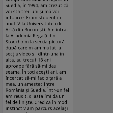
Suedia, în 1994, am crezut că
voi sta trei luni şi mă voi
întoarce. Eram student în
anul IV la Universitatea de
Artă din Bucureşti. Am intrat
la Academia Regală din
Stockholm la secţia pictură,
după care m-am mutat la
secţia video şi, dintr-una în
alta, au trecut 18 ani
aproape fără să-mi dau
seama. În toţi aceşti ani, am
încercat să-mi fac o ţară a
mea, un amestec între
România şi Suedia. Într-un fel
am reuşit, şi asta îmi dă un
fel de linişte. Cred că în mod
instinctiv am parcurs acelaşi