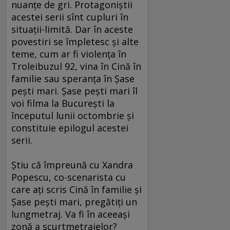
nuanţe de gri. Protagoniştii
acestei serii sînt cupluri în
situaţii-limită. Dar în aceste
povestiri se împletesc şi alte
teme, cum ar fi violenţa în
Troleibuzul 92, vina în Cină în
familie sau speranţa în Şase
peşti mari. Şase peşti mari îl
voi filma la Bucureşti la
începutul lunii octombrie şi
constituie epilogul acestei
serii.
Ştiu că împreună cu Xandra
Popescu, co-scenarista cu
care aţi scris Cină în familie şi
Şase peşti mari, pregătiţi un
lungmetraj. Va fi în aceeaşi
zonă a scurtmetrajelor?