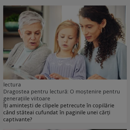
lectura
Dragostea pentru lectură: O moștenire pentru
generațiile viitoare
Îți amintești de clipele petrecute în copilărie
când stăteai cufundat în paginile unei cărți
captivante?