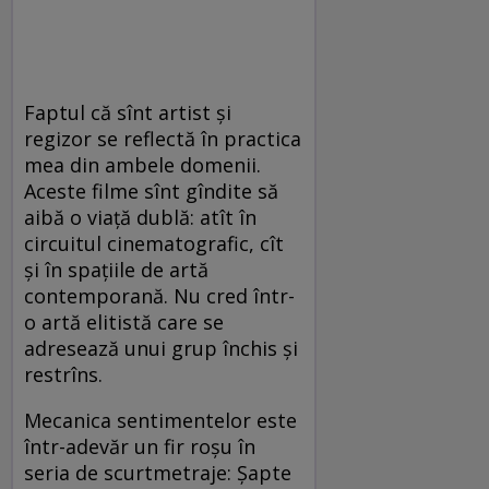
Faptul că sînt artist şi
regizor se reflectă în practica
mea din ambele domenii.
Aceste filme sînt gîndite să
aibă o viaţă dublă: atît în
circuitul cinematografic, cît
şi în spaţiile de artă
contemporană. Nu cred într-
o artă elitistă care se
adresează unui grup închis şi
restrîns.
Mecanica sentimentelor este
într-adevăr un fir roşu în
seria de scurtmetraje: Şapte