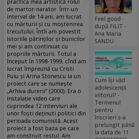
practica mea artistică rolul
de martor-narator. Într-un
interval de 14 ani, am lucrat
Feel good -
cu mărturii şi cu moştenirea
după FILIT -
trecutului. Întîi am povestit
Ana Maria
istoriile părinţilor şi bunicilor
SANDU
mei şi am continuat cu
propriile mărturii. Totul a
început în 1998-1999, cînd am
lucrat împreună cu Cristi
Puiu şi Arina Stonescu la un
Cum își văd
proiect care se numeşte
adolescenții
„Arhiva durerii“ (2000). Era o
viitorul? -
instalaţie video care
Termenul
cuprindea 12 interviuri ale
pentru
unor foşti deţinuti politici din
înscrieri s-a
perioada comunistă. Acest
prelungit până
proiect a fost baza pe care
la data de 11
am construit restul. Am