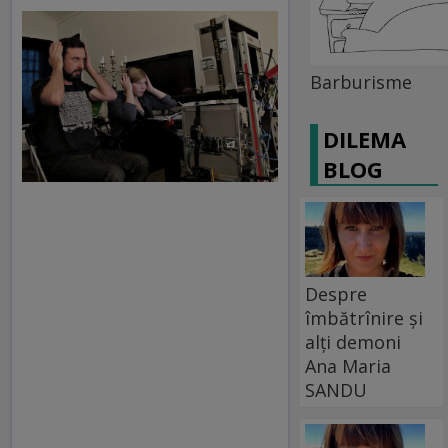
Barburisme
DILEMA
BLOG
Despre
îmbătrînire și
alți demoni
Ana Maria
SANDU