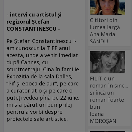
- intervi cu artistul şi
Cititori din
regizorul Ştefan
lumea largă
CONSTANTINESCU -
Ana Maria
Pe Ştefan Constantinescu l-
SANDU
am cunoscut la TIFF anul
acesta, unde a venit imediat
după Cannes, cu
scurtmetrajul Cină în familie.
Expoziţia de la sala Dalles,
FILIT e un
“Pif şi epoca de aur”, pe care
roman în sine...
a curatoriat-o şi pe care o
și încă un
puteţi vedea pînă pe 22 iulie,
roman foarte
mi s-a părut un bun prilej
bun
pentru a vorbi despre
Ioana
proiectele sale artistice.
MOROȘAN