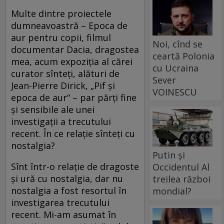
Multe dintre proiectele
dumneavoastră – Epoca de
aur pentru copii, filmul
Noi, cînd se
documentar Dacia, dragostea
ceartă Polonia
mea, acum expoziţia al cărei
cu Ucraina
curator sînteţi, alături de
Sever
Jean-Pierre Dirick, „Pif şi
VOINESCU
epoca de aur“ – par părţi fine
şi sensibile ale unei
investigaţii a trecutului
recent. În ce relaţie sînteţi cu
nostalgia?
Putin și
Sînt într-o relaţie de dragoste
Occidentul Al
şi ură cu nostalgia, dar nu
treilea război
nostalgia a fost resortul în
mondial?
investigarea trecutului
recent. Mi-am asumat în