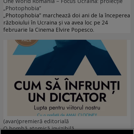
One World Romania – Focus Ucraina: proiecție
„Photophobia”
„Photophobia” marchează doi ani de la începerea
războiului în Ucraina și va avea loc pe 24
februarie la Cinema Elvire Popesco.
(avan)premieră editorială
O bombă atomică invizibilă