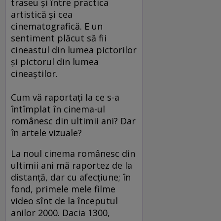
traseu şi între practica
artistică şi cea
cinematografică. E un
sentiment plăcut să fii
cineastul din lumea pictorilor
şi pictorul din lumea
cineaştilor.
Cum vă raportaţi la ce s-a
întîmplat în cinema-ul
românesc din ultimii ani? Dar
în artele vizuale?
La noul cinema românesc din
ultimii ani mă raportez de la
distanţă, dar cu afecţiune; în
fond, primele mele filme
video sînt de la începutul
anilor 2000. Dacia 1300,