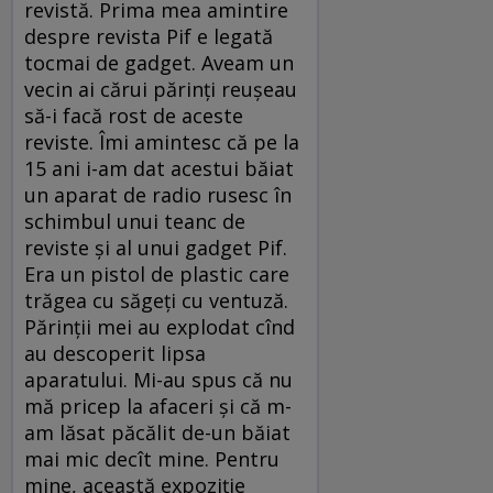
revistă. Prima mea amintire
despre revista Pif e legată
tocmai de gadget. Aveam un
vecin ai cărui părinţi reuşeau
să-i facă rost de aceste
reviste. Îmi amintesc că pe la
15 ani i-am dat acestui băiat
un aparat de radio rusesc în
schimbul unui teanc de
reviste şi al unui gadget Pif.
Era un pistol de plastic care
trăgea cu săgeţi cu ventuză.
Părinţii mei au explodat cînd
au descoperit lipsa
aparatului. Mi-au spus că nu
mă pricep la afaceri şi că m-
am lăsat păcălit de-un băiat
mai mic decît mine. Pentru
mine, această expoziţie