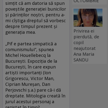
OCTOMBRIE
simţit că am datoria să spun
poveştile generaţiei bunicilor
şi părinţilor noştri, pentru a-
mi cîştiga dreptul să vorbesc
despre timpul prezent şi
Privirea ei
generaţia mea.
pierdută, de
copil
„Pif e partea simpatică a
neajutorat
comunismului“, spunea
Ana Maria
Michel Houellebecq la
SANDU
Bucureşti. Expoziţia de la
Bucureşti, în care expun
artişti importanţi (Ion
Grigorescu, Victor Man,
Ciprian Mureşan, Dan
Perjovschi ş.a.) pare că-i dă
dreptate. Mitologia creată în
jurul acestui personaj a
rezistat în timp?