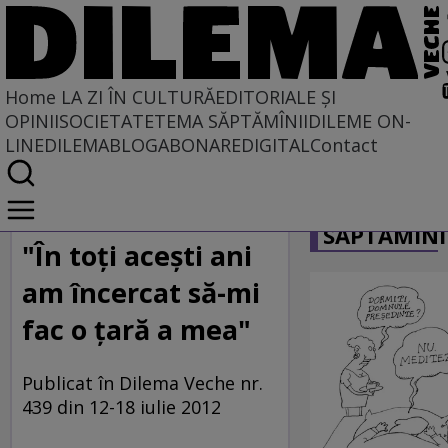
Home
LA ZI ÎN CULTURĂ
EDITORIALE ȘI
OPINII
SOCIETATE
TEMA SĂPTĂMÎNII
DILEME ON-
LINE
DILEMABLOG
ABONARE
DIGITAL
Contact
Home
CARICATU
La zi în cultură
SĂPTĂMÎNI
"În toţi aceşti ani
am încercat să-mi
fac o ţară a mea"
Publicat în Dilema Veche nr.
439 din 12-18 iulie 2012