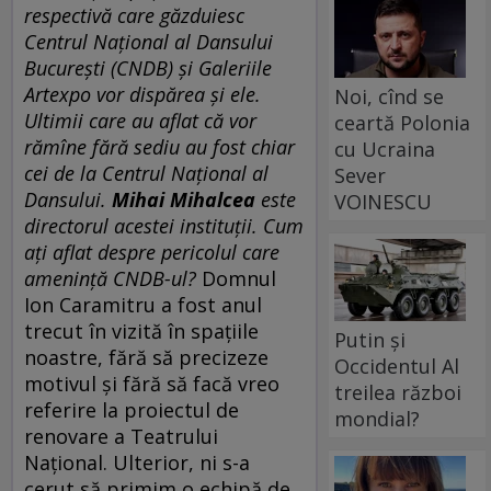
respectivă care găzduiesc
Centrul Naţional al Dansului
Bucureşti (CNDB) şi Galeriile
Artexpo vor dispărea şi ele.
Noi, cînd se
Ultimii care au aflat că vor
ceartă Polonia
rămîne fără sediu au fost chiar
cu Ucraina
cei de la Centrul Naţional al
Sever
Dansului.
Mihai Mihalcea
este
VOINESCU
directorul acestei instituţii. Cum
aţi aflat despre pericolul care
ameninţă CNDB-ul?
Domnul
Ion Caramitru a fost anul
trecut în vizită în spaţiile
Putin și
noastre, fără să precizeze
Occidentul Al
motivul şi fără să facă vreo
treilea război
referire la proiectul de
mondial?
renovare a Teatrului
Naţional. Ulterior, ni s-a
cerut să primim o echipă de