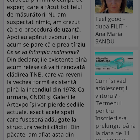
experţi care a făcut tot felul
de măsurători. Nu am
Feel good -
suspectat nimic, am crezut
după FILIT -
că e o procedură de uzanţă.
Ana Maria
Apoi au apărut zvonuri, iar
SANDU
acum se pare că e prea tîrziu.
Ce se va întîmpla realmente?
Din declaraţiile existente pînă
acum reiese că va fi renovată
clădirea TNB, care va reveni
Cum își văd
la vechea formă existentă
adolescenții
pînă la incendiul din 1978. Ca
viitorul? -
urmare, CNDB şi Galeriile
Termenul
Artexpo îşi vor pierde sediile
pentru
actuale, exact acele spaţii
înscrieri s-a
care fuseseră adăugate la
prelungit până
structura vechii clădiri. Din
la data de 11
păcate, am aflat asta din