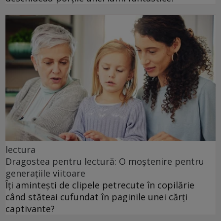
lectura
Dragostea pentru lectură: O moștenire pentru
generațiile viitoare
Îți amintești de clipele petrecute în copilărie
când stăteai cufundat în paginile unei cărți
captivante?