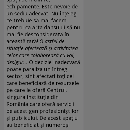
echipamente. Este nevoie de
un sediu adecvat. Nu înţeleg
ce trebuie să mai facem
pentru ca arta dansului să nu
mai fie desconsiderată în
această ţară!
O astfel de
situaţie afectează şi activitatea
celor care colaborează cu voi,
desigur...
O decizie inadecvată
poate paraliza un întreg
sector, sînt afectaţi toţi cei
care beneficiază de resursele
pe care le oferă Centrul,
singura instituţie din
România care oferă servicii
de acest gen profesioniştilor
şi publicului. De acest spaţiu
au beneficiat şi numeroşi