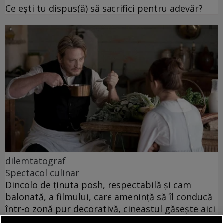
Ce ești tu dispus(ă) să sacrifici pentru adevăr?
dilemtatograf
Spectacol culinar
Dincolo de ținuta posh, respectabilă și cam
balonată, a filmului, care amenință să îl conducă
într-o zonă pur decorativă, cineastul găsește aici
materia unei intime disperări.