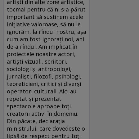
artişti din alte zone artistice,
tocmai pentru că ni s-a părut
important să susţinem acele
iniţiative valoroase, să nu le
ignorăm, la rîndul nostru, aşa
cum am fost ignoraţi noi, ani
de-a rîndul. Am implicat în
proiectele noastre actori,
artişti vizuali, scriitori,
sociologi şi antropologi,
jurnalişti, filozofi, psihologi,
teoreticieni, critici şi diverşi
operatori culturali. Aici au
repetat şi prezentat
spectacole aproape toţi
creatorii activi în domeniu.
Din păcate, declaraţia
ministrului, care dovedeşte o
lipsă de respect pentru toţi