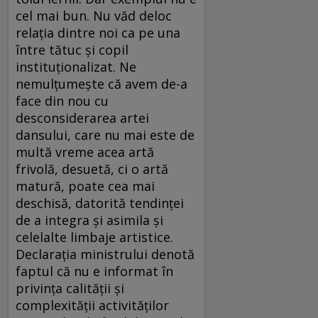
cel mai bun. Nu văd deloc
relaţia dintre noi ca pe una
între tătuc şi copil
instituţionalizat. Ne
nemulţumeşte că avem de-a
face din nou cu
desconsiderarea artei
dansului, care nu mai este de
multă vreme acea artă
frivolă, desuetă, ci o artă
matură, poate cea mai
deschisă, datorită tendinţei
de a integra şi asimila şi
celelalte limbaje artistice.
Declaraţia ministrului denotă
faptul că nu e informat în
privinţa calităţii şi
complexităţii activităţilor