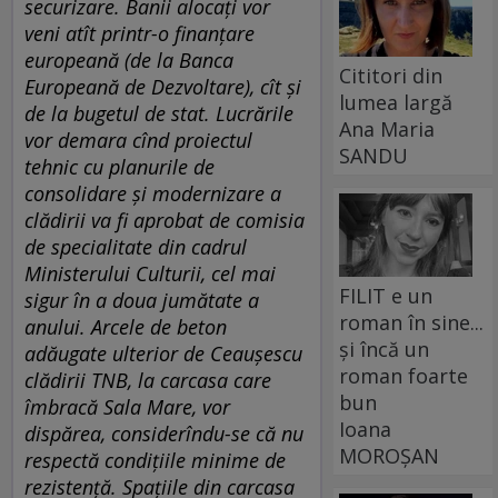
securizare. Banii alocaţi vor
veni atît printr-o finanţare
europeană (de la Banca
Cititori din
Europeană de Dezvoltare), cît şi
lumea largă
de la bugetul de stat. Lucrările
Ana Maria
vor demara cînd proiectul
SANDU
tehnic cu planurile de
consolidare şi modernizare a
clădirii va fi aprobat de comisia
de specialitate din cadrul
Ministerului Culturii, cel mai
FILIT e un
sigur în a doua jumătate a
roman în sine...
anului. Arcele de beton
și încă un
adăugate ulterior de Ceauşescu
roman foarte
clădirii TNB, la carcasa care
bun
îmbracă Sala Mare, vor
Ioana
dispărea, considerîndu-se că nu
MOROȘAN
respectă condiţiile minime de
rezistenţă. Spaţiile din carcasa