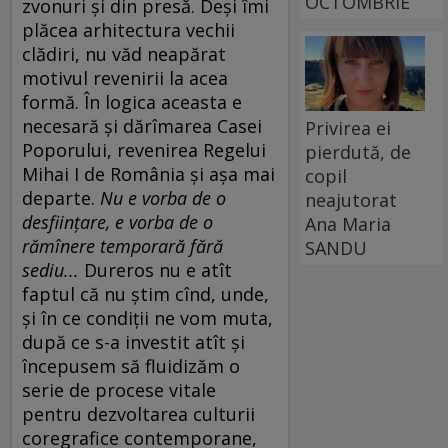
OCTOMBRIE
zvonuri şi din presă. Deşi îmi
plăcea arhitectura vechii
clădiri, nu văd neapărat
motivul revenirii la acea
formă. În logica aceasta e
necesară şi dărîmarea Casei
Privirea ei
Poporului, revenirea Regelui
pierdută, de
Mihai I de România şi aşa mai
copil
departe.
Nu e vorba de o
neajutorat
desfiinţare, e vorba de o
Ana Maria
rămînere temporară fără
SANDU
sediu...
Dureros nu e atît
faptul că nu ştim cînd, unde,
şi în ce condiţii ne vom muta,
după ce s-a investit atît şi
începusem să fluidizăm o
serie de procese vitale
pentru dezvoltarea culturii
coregrafice contemporane,