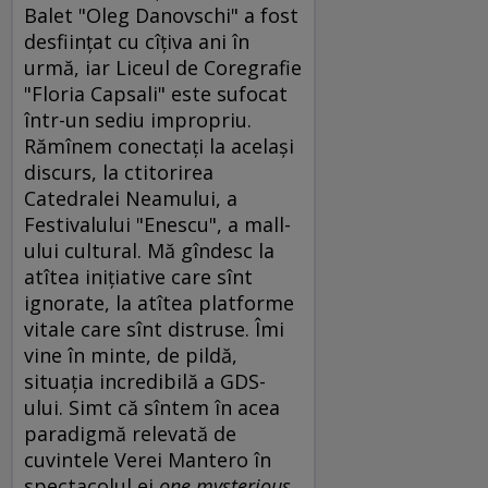
Balet "Oleg Danovschi" a fost
desfiinţat cu cîţiva ani în
urmă, iar Liceul de Coregrafie
"Floria Capsali" este sufocat
într-un sediu impropriu.
Rămînem conectaţi la acelaşi
discurs, la ctitorirea
Catedralei Neamului, a
Festivalului "Enescu", a mall-
ului cultural. Mă gîndesc la
atîtea iniţiative care sînt
ignorate, la atîtea platforme
vitale care sînt distruse. Îmi
vine în minte, de pildă,
situaţia incredibilă a GDS-
ului. Simt că sîntem în acea
paradigmă relevată de
cuvintele Verei Mantero în
spectacolul ei
one mysterious