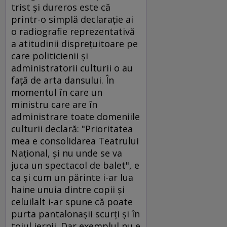
trist şi dureros este că
printr-o simplă declaraţie ai
o radiografie reprezentativă
a atitudinii dispreţuitoare pe
care politicienii şi
administratorii culturii o au
faţă de arta dansului. În
momentul în care un
ministru care are în
administrare toate domeniile
culturii declară: "Prioritatea
mea e consolidarea Teatrului
Naţional, şi nu unde se va
juca un spectacol de balet", e
ca şi cum un părinte i-ar lua
haine unuia dintre copii şi
celuilalt i-ar spune că poate
purta pantalonaşii scurţi şi în
toiul iernii. Dar exemplul nu e