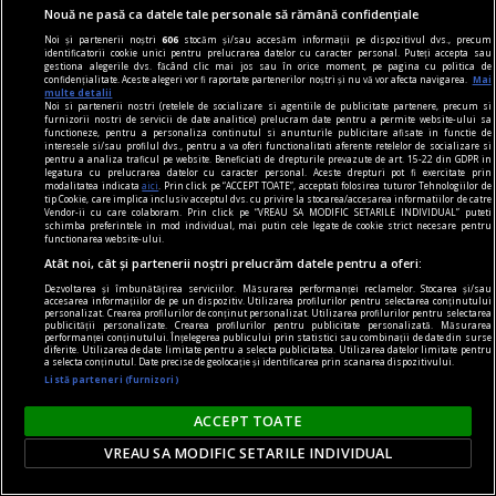
Nouă ne pasă ca datele tale personale să rămână confidențiale
Victor MOROZOV
Noi și partenerii noștri
606
stocăm și/sau accesăm informații pe dispozitivul dvs., precum
identificatorii cookie unici pentru prelucrarea datelor cu caracter personal. Puteți accepta sau
gestiona alegerile dvs. făcând clic mai jos sau în orice moment, pe pagina cu politica de
confidențialitate. Aceste alegeri vor fi raportate partenerilor noștri și nu vă vor afecta navigarea.
Mai
multe detalii
Noi si partenerii nostri (retelele de socializare si agentiile de publicitate partenere, precum si
furnizorii nostri de servicii de date analitice) prelucram date pentru a permite website-ului sa
functioneze, pentru a personaliza continutul si anunturile publicitare afisate in functie de
interesele si/sau profilul dvs., pentru a va oferi functionalitati aferente retelelor de socializare si
pentru a analiza traficul pe website. Beneficiati de drepturile prevazute de art. 15-22 din GDPR in
legatura cu prelucrarea datelor cu caracter personal. Aceste drepturi pot fi exercitate prin
modalitatea indicata
aici
. Prin click pe “ACCEPT TOATE”, acceptati folosirea tuturor Tehnologiilor de
tip Cookie, care implica inclusiv acceptul dvs. cu privire la stocarea/accesarea informatiilor de catre
Vendor-ii cu care colaboram. Prin click pe “VREAU SA MODIFIC SETARILE INDIVIDUAL” puteti
schimba preferintele in mod individual, mai putin cele legate de cookie strict necesare pentru
functionarea website-ului.
Atât noi, cât și partenerii noștri prelucrăm datele pentru a oferi:
Dezvoltarea și îmbunătățirea serviciilor. Măsurarea performanței reclamelor. Stocarea și/sau
accesarea informațiilor de pe un dispozitiv. Utilizarea profilurilor pentru selectarea conținutului
personalizat. Crearea profilurilor de conținut personalizat. Utilizarea profilurilor pentru selectarea
publicității personalizate. Crearea profilurilor pentru publicitate personalizată. Măsurarea
performanței conținutului. Înțelegerea publicului prin statistici sau combinații de date din surse
diferite. Utilizarea de date limitate pentru a selecta publicitatea. Utilizarea datelor limitate pentru
audio şi n-am cuvinte
a selecta conținutul. Date precise de geolocație și identificarea prin scanarea dispozitivului.
Listă parteneri (furnizori)
Liric & ludic
Esența oscilează între melancolie și idealism
ACCEPT TOATE
romantic.
VREAU SA MODIFIC SETARILE INDIVIDUAL
Aron BIRO