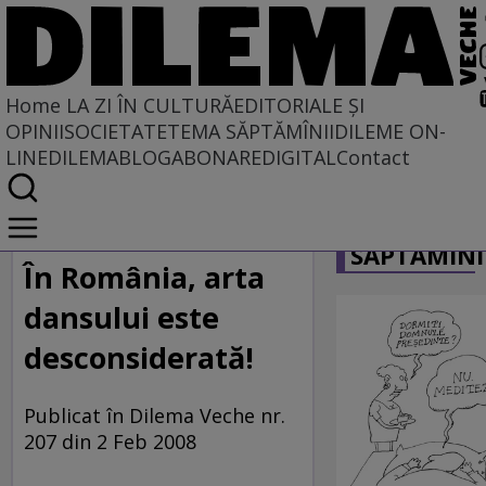
Home
LA ZI ÎN CULTURĂ
EDITORIALE ȘI
OPINII
SOCIETATE
TEMA SĂPTĂMÎNII
DILEME ON-
LINE
DILEMABLOG
ABONARE
DIGITAL
Contact
Home
CARICATU
La zi în cultură
SĂPTĂMÎNI
În România, arta
dansului este
desconsiderată!
Publicat în Dilema Veche nr.
207 din 2 Feb 2008