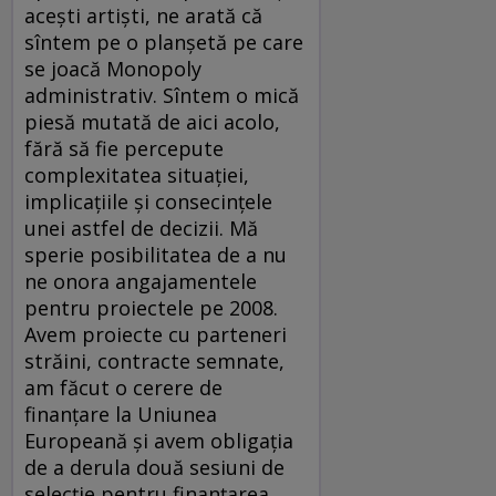
aceşti artişti, ne arată că
sîntem pe o planşetă pe care
se joacă Monopoly
administrativ. Sîntem o mică
piesă mutată de aici acolo,
fără să fie percepute
complexitatea situaţiei,
implicaţiile şi consecinţele
unei astfel de decizii. Mă
sperie posibilitatea de a nu
ne onora angajamentele
pentru proiectele pe 2008.
Avem proiecte cu parteneri
străini, contracte semnate,
am făcut o cerere de
finanţare la Uniunea
Europeană şi avem obligaţia
de a derula două sesiuni de
selecţie pentru finanţarea