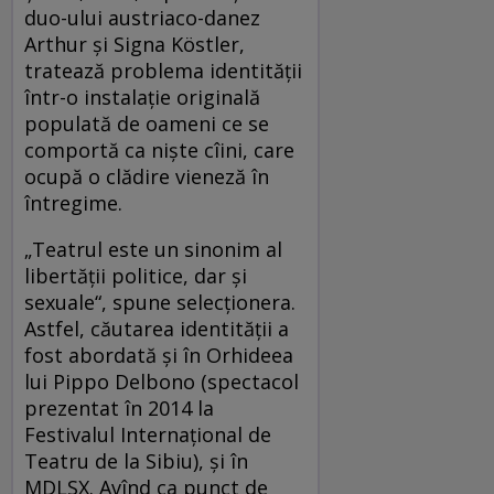
duo-ului austriaco-danez
Arthur și Signa Köstler,
tratează problema identității
într-o instalație originală
populată de oameni ce se
comportă ca niște cîini, care
ocupă o clădire vieneză în
întregime.
„Teatrul este un sinonim al
libertății politice, dar și
sexuale“, spune selecționera.
Astfel, căutarea identității a
fost abordată și în Orhideea
lui Pippo Delbono (spectacol
prezentat în 2014 la
Festivalul Internațional de
Teatru de la Sibiu), și în
MDLSX. Avînd ca punct de