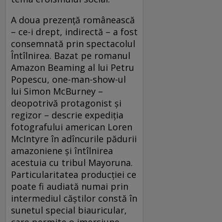
A doua prezenţă românească
– ce-i drept, indirectă – a fost
consemnată prin spectacolul
Întîlnirea. Bazat pe romanul
Amazon Beaming al lui Petru
Popescu, one-man-show-ul
lui Simon McBurney –
deopotrivă protagonist și
regizor – descrie expediţia
fotografului american Loren
McIntyre în adîncurile pădurii
amazoniene și întîlnirea
acestuia cu tribul Mayoruna.
Particularitatea producţiei ce
poate fi audiată numai prin
intermediul căștilor constă în
sunetul special biauricular,
care permite o imersiune