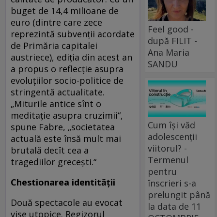
buget de 14,4 milioane de
euro (dintre care zece
Feel good -
reprezintă subvenții acordate
după FILIT -
de Primăria capitalei
Ana Maria
austriece), ediția din acest an
SANDU
a propus o reflecție asupra
evoluțiilor socio-politice de
stringentă actualitate.
„Miturile antice sînt o
meditație asupra cruzimii“,
Cum își văd
spune Fabre, „societatea
adolescenții
actuală este însă mult mai
viitorul? -
brutală decît cea a
Termenul
tragediilor grecești.“
pentru
Chestionarea identității
înscrieri s-a
prelungit până
Două spectacole au evocat
la data de 11
vise utopice. Regizorul