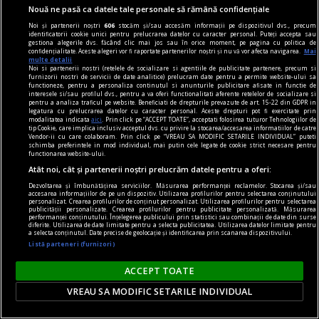
Nouă ne pasă ca datele tale personale să rămână confidențiale
Noi și partenerii noștri
606
stocăm și/sau accesăm informații pe dispozitivul dvs., precum
identificatorii cookie unici pentru prelucrarea datelor cu caracter personal. Puteți accepta sau
gestiona alegerile dvs. făcând clic mai jos sau în orice moment, pe pagina cu politica de
confidențialitate. Aceste alegeri vor fi raportate partenerilor noștri și nu vă vor afecta navigarea.
Mai
multe detalii
Noi si partenerii nostri (retelele de socializare si agentiile de publicitate partenere, precum si
furnizorii nostri de servicii de date analitice) prelucram date pentru a permite website-ului sa
functioneze, pentru a personaliza continutul si anunturile publicitare afisate in functie de
poemul săptămânii
interesele si/sau profilul dvs., pentru a va oferi functionalitati aferente retelelor de socializare si
pentru a analiza traficul pe website. Beneficiati de drepturile prevazute de art. 15-22 din GDPR in
Orice sfârșit e un nou început
legatura cu prelucrarea datelor cu caracter personal. Aceste drepturi pot fi exercitate prin
modalitatea indicata
aici
. Prin click pe “ACCEPT TOATE”, acceptati folosirea tuturor Tehnologiilor de
Când faci febră, când plângi din senin, când râzi
tip Cookie, care implica inclusiv acceptul dvs. cu privire la stocarea/accesarea informatiilor de catre
Vendor-ii cu care colaboram. Prin click pe “VREAU SA MODIFIC SETARILE INDIVIDUAL” puteti
cu toată gura știrbă.
schimba preferintele in mod individual, mai putin cele legate de cookie strict necesare pentru
functionarea website-ului.
Atât noi, cât și partenerii noștri prelucrăm datele pentru a oferi:
Dezvoltarea și îmbunătățirea serviciilor. Măsurarea performanței reclamelor. Stocarea și/sau
accesarea informațiilor de pe un dispozitiv. Utilizarea profilurilor pentru selectarea conținutului
personalizat. Crearea profilurilor de conținut personalizat. Utilizarea profilurilor pentru selectarea
publicității personalizate. Crearea profilurilor pentru publicitate personalizată. Măsurarea
performanței conținutului. Înțelegerea publicului prin statistici sau combinații de date din surse
diferite. Utilizarea de date limitate pentru a selecta publicitatea. Utilizarea datelor limitate pentru
a selecta conținutul. Date precise de geolocație și identificarea prin scanarea dispozitivului.
Listă parteneri (furnizori)
ACCEPT TOATE
VREAU SA MODIFIC SETARILE INDIVIDUAL