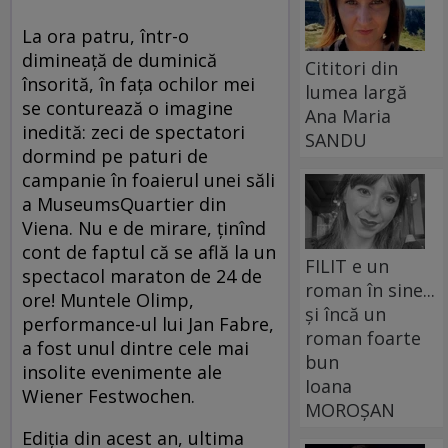
La ora patru, într-o
dimineață de duminică
Cititori din
însorită, în fața ochilor mei
lumea largă
se conturează o imagine
Ana Maria
inedită: zeci de spectatori
SANDU
dormind pe paturi de
campanie în foaierul unei săli
a MuseumsQuartier din
Viena. Nu e de mirare, ținînd
cont de faptul că se află la un
FILIT e un
spectacol maraton de 24 de
roman în sine...
ore! Muntele Olimp,
și încă un
performance-ul lui Jan Fabre,
roman foarte
a fost unul dintre cele mai
bun
insolite evenimente ale
Ioana
Wiener Festwochen.
MOROȘAN
Ediția din acest an, ultima