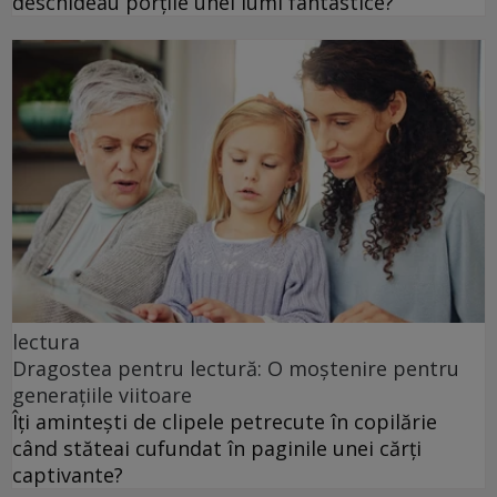
deschideau porțile unei lumi fantastice?
lectura
Dragostea pentru lectură: O moștenire pentru
generațiile viitoare
Îți amintești de clipele petrecute în copilărie
când stăteai cufundat în paginile unei cărți
captivante?