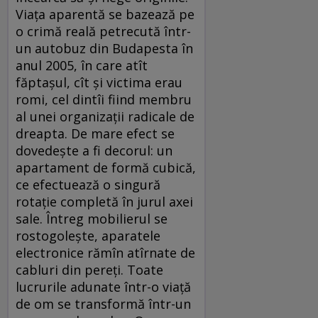
Viața aparentă se bazează pe
o crimă reală petrecută într-
un autobuz din Budapesta în
anul 2005, în care atît
făptașul, cît și victima erau
romi, cel dintîi fiind membru
al unei organizații radicale de
dreapta. De mare efect se
dovedește a fi decorul: un
apartament de formă cubică,
ce efectuează o singură
rotație completă în jurul axei
sale. Întreg mobilierul se
rostogolește, aparatele
electronice rămîn atîrnate de
cabluri din pereți. Toate
lucrurile adunate într-o viață
de om se transformă într-un