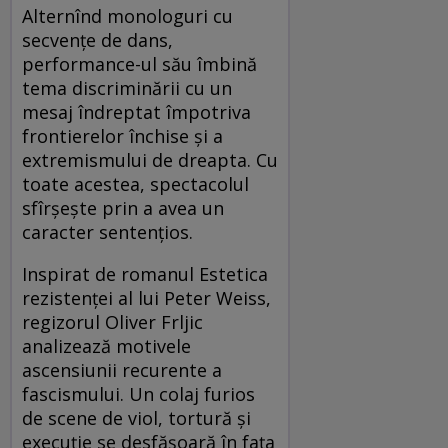
Alternînd monologuri cu
secvențe de dans,
performance-ul său îmbină
tema discriminării cu un
mesaj îndreptat împotriva
frontierelor închise și a
extremismului de dreapta. Cu
toate acestea, spectacolul
sfîrșește prin a avea un
caracter sentențios.
Inspirat de romanul Estetica
rezistenței al lui Peter Weiss,
regizorul Oliver Frljic
analizează motivele
ascensiunii recurente a
fascismului. Un colaj furios
de scene de viol, tortură și
execuție se desfășoară în fața