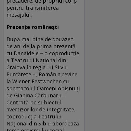
precădere, de propriul corp
pentru transmiterea
mesajului.
Prezențe românești
După mai bine de douăzeci
de ani de la prima prezenţă
cu Danaidele – o coproducţie
a Teatrului Naţional din
Craiova în regia lui Silviu
Purcărete –, România revine
la Wiener Festwochen cu
spectacolul Oameni obişnuiţi
de Gianina Cărbunariu.
Centrată pe subiectul
avertizorilor de integritate,
coproducţia Teatrului
Naţional din Sibiu abordează
tema eroismului social.