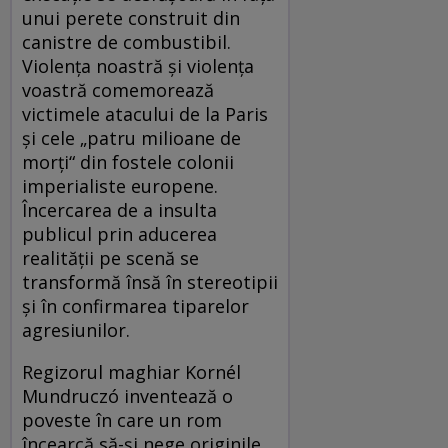
unui perete construit din
canistre de combustibil.
Violența noastră și violența
voastră comemorează
victimele atacului de la Paris
și cele „patru milioane de
morți“ din fostele colonii
imperialiste europene.
Încercarea de a insulta
publicul prin aducerea
realității pe scenă se
transformă însă în stereotipii
și în confirmarea tiparelor
agresiunilor.
Regizorul maghiar Kornél
Mundruczó inventează o
poveste în care un rom
încearcă să-și nege originile.