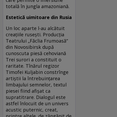
totală în jungla amazoniană.
Estetică uimitoare din Rusia
Un loc aparte l-au alcătuit
creațiile rusești. Producția
Teatrului „Făclia Frumoasă“
din Novosibirsk după
cunoscuta piesă cehoviană
Trei surori a constituit o
raritate. Tînărul regizor
Timofei Kuljabin constrînge
artiștii la întrebuințarea
limbajului semnelor, textul
piesei fiind afișat ca
supratitrare. Dialogul este
astfel înlocuit de un univers
acustic puternic, creat,
printre altele, de zăngănit de