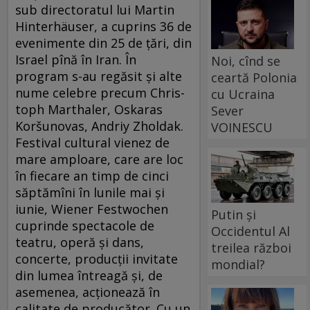
sub directoratul lui Martin
Hinterhäuser, a cuprins 36 de
evenimente din 25 de țări, din
Israel pînă în Iran. În
Noi, cînd se
program s-au regăsit şi alte
ceartă Polonia
nume celebre precum Chris­
cu Ucraina
toph Marthaler, Oskaras
Sever
Koršunovas, Andriy Zholdak.
VOINESCU
Festival cultural vienez de
mare amploare, care are loc
în fiecare an timp de cinci
săptămîni în lunile mai și
iunie, Wiener Festwochen
Putin și
cuprinde spectacole de
Occidentul Al
teatru, operă și dans,
treilea război
concerte, producții invitate
mondial?
din lumea întreagă și, de
asemenea, acționează în
calitate de producător. Cu un