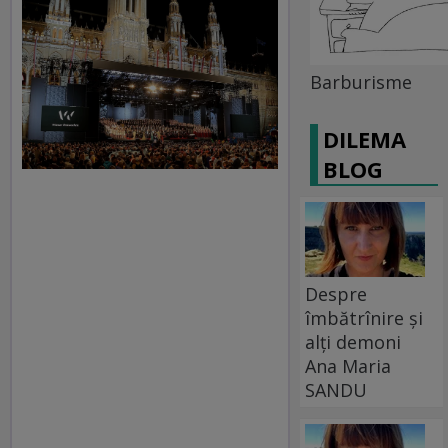
Barburisme
DILEMA
BLOG
Despre
îmbătrînire și
alți demoni
Ana Maria
SANDU