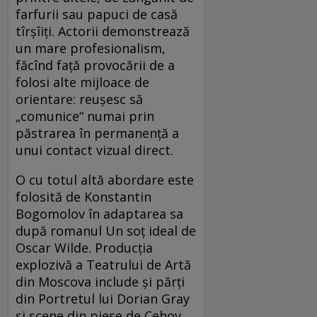
farfurii sau papuci de casă
tîrșîiți. Actorii demonstrează
un mare profesionalism,
făcînd față provocării de a
folosi alte mijloace de
orientare: reușesc să
„comunice“ numai prin
păstrarea în permanență a
unui contact vizual direct.
O cu totul altă abordare este
folosită de Konstantin
Bogomolov în adaptarea sa
după romanul Un soț ideal de
Oscar Wilde. Producția
explozivă a Teatrului de Artă
din Moscova include și părți
din Portretul lui Dorian Gray
și scene din piese de Cehov,