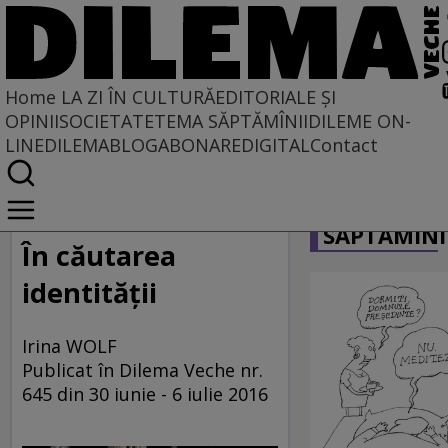
Home
LA ZI ÎN CULTURĂ
EDITORIALE ȘI
OPINII
SOCIETATE
TEMA SĂPTĂMÎNII
DILEME ON-
LINE
DILEMABLOG
ABONARE
DIGITAL
Contact
Home
CARICATU
La zi în cultură
SĂPTĂMÎNI
În căutarea
identităţii
Irina WOLF
Publicat în Dilema Veche nr.
645 din 30 iunie - 6 iulie 2016