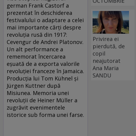
OCTOMBRIE
german Frank Castorf a
prezentat în deschiderea
festivalului o a­dap­tare a celei
mai importante cărți despre
revoluția rusă din 1917:
Privirea ei
Cevengur de Andrei Platonov.
pierdută, de
Un alt performance a
copil
rememorat încercarea
neajutorat
eșuată de a exporta valorile
Ana Maria
revoluției franceze în Jamaica.
SANDU
Producția lui Tom Kühnel și
Jürgen Kuttner după
Misiunea. Memoria unei
revoluții de Heiner Müller a
zugrăvit evenimentele
istorice sub forma unei farse.