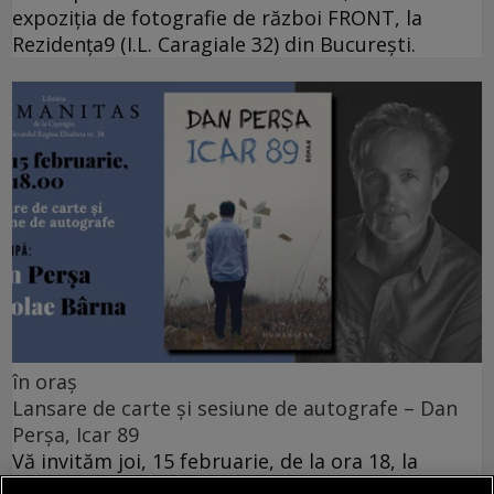
expoziția de fotografie de război FRONT, la
Rezidența9 (I.L. Caragiale 32) din București.
în oraș
Lansare de carte și sesiune de autografe – Dan
Perșa, Icar 89
Vă invităm joi, 15 februarie, de la ora 18, la
Librăria Humanitas de la Cişmigiu (bd. Regina