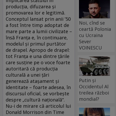
implicarea statului în
producţia, difuzarea şi
promovarea lor e legitimă.
Conceptul lansat prin anii ’50
Noi, cînd se
a fost între timp adoptat de
ceartă Polonia
mare parte a lumii civilizate –
cu Ucraina
însă Franţa e, în continuare,
Sever
modelul şi primul purtător
VOINESCU
de drapel. Apropo de drapel:
tot Franţa e una dintre ţările
care susţine pe o voce foarte
autoritară că producţia
culturală a unei ţări
Putin și
generează ataşament şi
Occidentul Al
identitate – foarte adesea, în
treilea război
discursul oficial, se vorbeşte
mondial?
despre „cultură naţională“.
Nu-i de mirare că articolul lui
Donald Morrison din Time