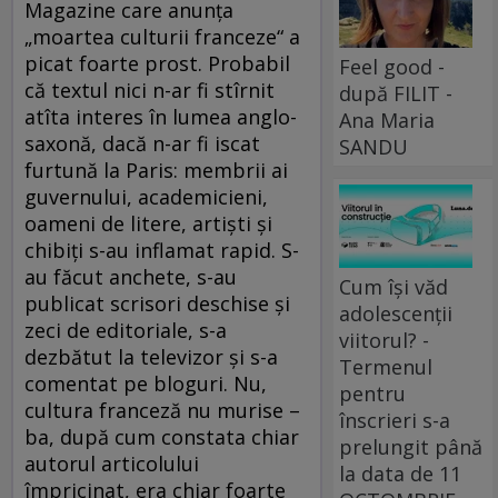
Magazine care anunţa
„moartea culturii franceze“ a
picat foarte prost. Probabil
Feel good -
că textul nici n-ar fi stîrnit
după FILIT -
atîta interes în lumea anglo-
Ana Maria
saxonă, dacă n-ar fi iscat
SANDU
furtună la Paris: membrii ai
guvernului, academicieni,
oameni de litere, artişti şi
chibiţi s-au inflamat rapid. S-
au făcut anchete, s-au
Cum își văd
publicat scrisori deschise şi
adolescenții
zeci de editoriale, s-a
viitorul? -
dezbătut la televizor şi s-a
Termenul
comentat pe bloguri. Nu,
pentru
cultura franceză nu murise –
înscrieri s-a
ba, după cum constata chiar
prelungit până
autorul articolului
la data de 11
împricinat, era chiar foarte