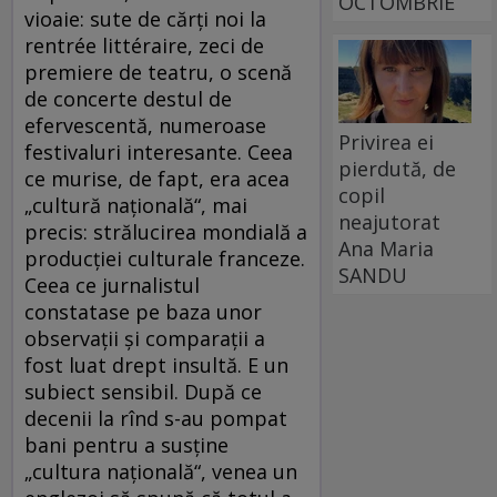
OCTOMBRIE
vioaie: sute de cărţi noi la
rentrée littéraire, zeci de
premiere de teatru, o scenă
de concerte destul de
efervescentă, numeroase
Privirea ei
festivaluri interesante. Ceea
pierdută, de
ce murise, de fapt, era acea
copil
„cultură naţională“, mai
neajutorat
precis: strălucirea mondială a
Ana Maria
producţiei culturale franceze.
SANDU
Ceea ce jurnalistul
constatase pe baza unor
observaţii şi comparaţii a
fost luat drept insultă. E un
subiect sensibil. După ce
decenii la rînd s-au pompat
bani pentru a susţine
„cultura naţională“, venea un