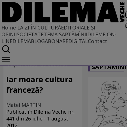
Home
LA ZI ÎN CULTURĂ
EDITORIALE ȘI
OPINII
SOCIETATE
TEMA SĂPTĂMÎNII
DILEME ON-
LINE
DILEMABLOG
ABONARE
DIGITAL
Contact
Home
CARICATU
La zi în cultură
Mapamondul de buzunar
SĂPTĂMÎNI
Iar moare cultura
franceză?
Matei MARTIN
Publicat în Dilema Veche nr.
441 din 26 iulie - 1 august
2012