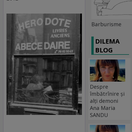
Barburisme
DILEMA
BLOG
Despre
îmbătrînire și
alți demoni
Ana Maria
SANDU