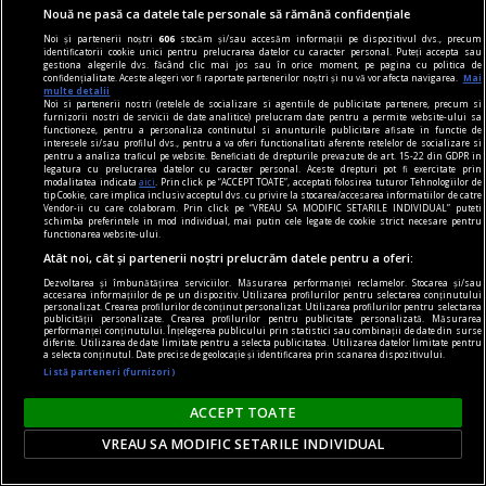
Nouă ne pasă ca datele tale personale să rămână confidențiale
Elisabeta nr. 38), la o întâlnire cu Dan Perșa,
Noi și partenerii noștri
606
stocăm și/sau accesăm informații pe dispozitivul dvs., precum
autorul romanului Icar 89, publicat în colecția de
identificatorii cookie unici pentru prelucrarea datelor cu caracter personal. Puteți accepta sau
gestiona alegerile dvs. făcând clic mai jos sau în orice moment, pe pagina cu politica de
literatură contemporană a Editurii Humanitas.
confidențialitate. Aceste alegeri vor fi raportate partenerilor noștri și nu vă vor afecta navigarea.
Mai
multe detalii
Noi si partenerii nostri (retelele de socializare si agentiile de publicitate partenere, precum si
furnizorii nostri de servicii de date analitice) prelucram date pentru a permite website-ului sa
functioneze, pentru a personaliza continutul si anunturile publicitare afisate in functie de
interesele si/sau profilul dvs., pentru a va oferi functionalitati aferente retelelor de socializare si
pentru a analiza traficul pe website. Beneficiati de drepturile prevazute de art. 15-22 din GDPR in
legatura cu prelucrarea datelor cu caracter personal. Aceste drepturi pot fi exercitate prin
modalitatea indicata
aici
. Prin click pe “ACCEPT TOATE”, acceptati folosirea tuturor Tehnologiilor de
tip Cookie, care implica inclusiv acceptul dvs. cu privire la stocarea/accesarea informatiilor de catre
Vendor-ii cu care colaboram. Prin click pe “VREAU SA MODIFIC SETARILE INDIVIDUAL” puteti
schimba preferintele in mod individual, mai putin cele legate de cookie strict necesare pentru
functionarea website-ului.
Atât noi, cât și partenerii noștri prelucrăm datele pentru a oferi:
Dezvoltarea și îmbunătățirea serviciilor. Măsurarea performanței reclamelor. Stocarea și/sau
accesarea informațiilor de pe un dispozitiv. Utilizarea profilurilor pentru selectarea conținutului
personalizat. Crearea profilurilor de conținut personalizat. Utilizarea profilurilor pentru selectarea
publicității personalizate. Crearea profilurilor pentru publicitate personalizată. Măsurarea
performanței conținutului. Înțelegerea publicului prin statistici sau combinații de date din surse
diferite. Utilizarea de date limitate pentru a selecta publicitatea. Utilizarea datelor limitate pentru
a selecta conținutul. Date precise de geolocație și identificarea prin scanarea dispozitivului.
Listă parteneri (furnizori)
pentru poezie
ACCEPT TOATE
Sfidarea convențiilor
VREAU SA MODIFIC SETARILE INDIVIDUAL
O. Nimigean nu doar acordă cititorului acces la
realitatea distorsionată pe care o asamblează, ci