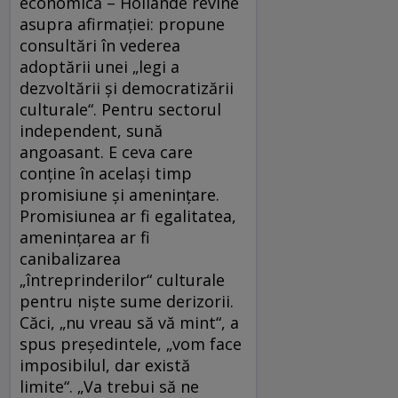
economică – Hollande revine
asupra afirmaţiei: propune
consultări în vederea
adoptării unei „legi a
dezvoltării şi democratizării
culturale“. Pentru sectorul
independent, sună
angoasant. E ceva care
conţine în acelaşi timp
promisiune şi ameninţare.
Promisiunea ar fi egalitatea,
ameninţarea ar fi
canibalizarea
„întreprinderilor“ culturale
pentru nişte sume derizorii.
Căci, „nu vreau să vă mint“, a
spus preşedintele, „vom face
imposibilul, dar există
limite“. „Va trebui să ne