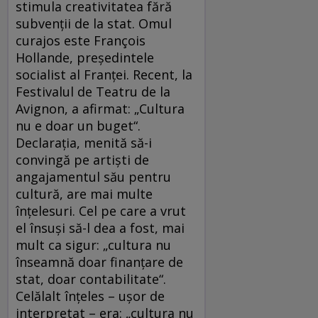
stimula creativitatea fără
subvenţii de la stat. Omul
curajos este François
Hollande, preşedintele
socialist al Franţei. Recent, la
Festivalul de Teatru de la
Avignon, a afirmat: „Cultura
nu e doar un buget“.
Declaraţia, menită să-i
convingă pe artişti de
angajamentul său pentru
cultură, are mai multe
înţelesuri. Cel pe care a vrut
el însuşi să-l dea a fost, mai
mult ca sigur: „cultura nu
înseamnă doar finanţare de
stat, doar contabilitate“.
Celălalt înţeles – uşor de
interpretat – era: „cultura nu