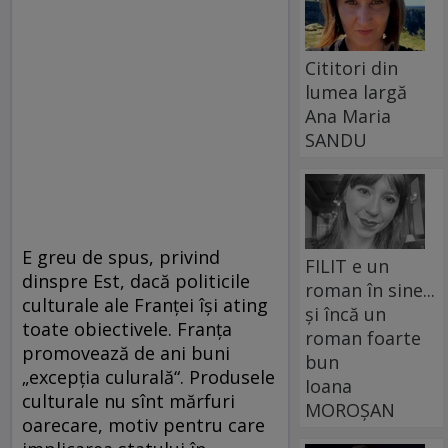
Cititori din
lumea largă
Ana Maria
SANDU
E greu de spus, privind
FILIT e un
dinspre Est, dacă politicile
roman în sine...
culturale ale Franţei îşi ating
și încă un
toate obiectivele. Franţa
roman foarte
promovează de ani buni
bun
„excepţia culurală“. Produsele
Ioana
culturale nu sînt mărfuri
MOROȘAN
oarecare, motiv pentru care