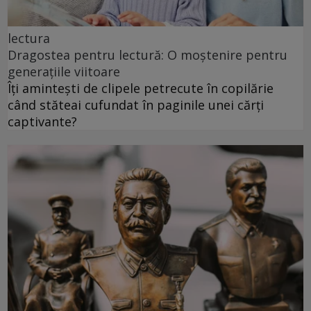
lectura
Dragostea pentru lectură: O moștenire pentru
generațiile viitoare
Îți amintești de clipele petrecute în copilărie
când stăteai cufundat în paginile unei cărți
captivante?