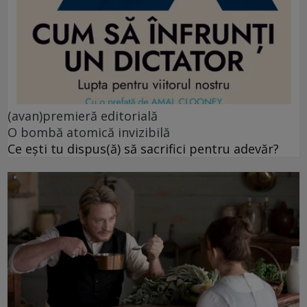
(avan)premieră editorială
O bombă atomică invizibilă
Ce ești tu dispus(ă) să sacrifici pentru adevăr?