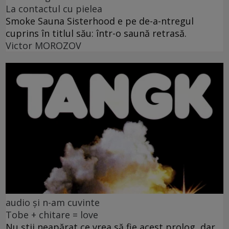
La contactul cu pielea
Smoke Sauna Sisterhood e pe de-a-ntregul
cuprins în titlul său: într-o saună retrasă.
Victor MOROZOV
audio și n-am cuvinte
Tobe + chitare = love
Nu știi neapărat ce vrea să fie acest prolog, dar