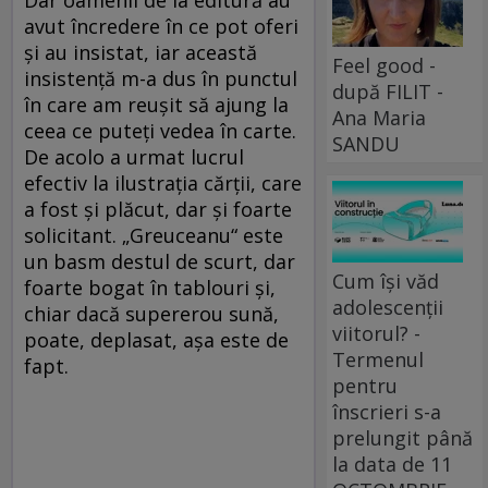
Dar oamenii de la editură au
avut încredere în ce pot oferi
şi au insistat, iar această
Feel good -
insistenţă m-a dus în punctul
după FILIT -
în care am reuşit să ajung la
Ana Maria
ceea ce puteţi vedea în carte.
SANDU
De acolo a urmat lucrul
efectiv la ilustraţia cărţii, care
a fost şi plăcut, dar şi foarte
solicitant. „Greuceanu“ este
un basm destul de scurt, dar
Cum își văd
foarte bogat în tablouri şi,
adolescenții
chiar dacă supererou sună,
viitorul? -
poate, deplasat, aşa este de
Termenul
fapt.
pentru
înscrieri s-a
prelungit până
la data de 11