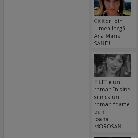
Cititori din
lumea largă
Ana Maria
SANDU
FILIT e un
roman în sine...
și încă un
roman foarte
bun
Ioana
MOROȘAN