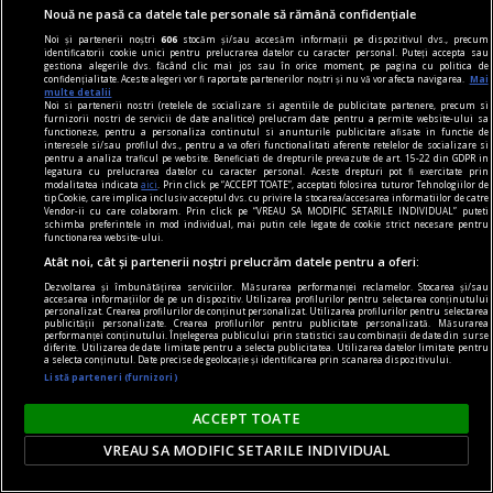
Două romane vorbite
Nouă ne pasă ca datele tale personale să rămână confidențiale
Roman vorbit prin încrucișări de voci, ele însele
Noi și partenerii noștri
606
stocăm și/sau accesăm informații pe dispozitivul dvs., precum
încrucișate biografic în feluri atît de
identificatorii cookie unici pentru prelucrarea datelor cu caracter personal. Puteți accepta sau
gestiona alegerile dvs. făcând clic mai jos sau în orice moment, pe pagina cu politica de
neașteptate, cartea lui Bogdan Crețu reușește
confidențialitate. Aceste alegeri vor fi raportate partenerilor noștri și nu vă vor afecta navigarea.
Mai
multe detalii
performanța unei povești de dragoste care evită
Noi si partenerii nostri (retelele de socializare si agentiile de publicitate partenere, precum si
furnizorii nostri de servicii de date analitice) prelucram date pentru a permite website-ului sa
consecvent patetismul.
functioneze, pentru a personaliza continutul si anunturile publicitare afisate in functie de
interesele si/sau profilul dvs., pentru a va oferi functionalitati aferente retelelor de socializare si
Adrian G. ROMILA
pentru a analiza traficul pe website. Beneficiati de drepturile prevazute de art. 15-22 din GDPR in
legatura cu prelucrarea datelor cu caracter personal. Aceste drepturi pot fi exercitate prin
modalitatea indicata
aici
. Prin click pe “ACCEPT TOATE”, acceptati folosirea tuturor Tehnologiilor de
tip Cookie, care implica inclusiv acceptul dvs. cu privire la stocarea/accesarea informatiilor de catre
Vendor-ii cu care colaboram. Prin click pe “VREAU SA MODIFIC SETARILE INDIVIDUAL” puteti
schimba preferintele in mod individual, mai putin cele legate de cookie strict necesare pentru
functionarea website-ului.
Atât noi, cât și partenerii noștri prelucrăm datele pentru a oferi:
Dezvoltarea și îmbunătățirea serviciilor. Măsurarea performanței reclamelor. Stocarea și/sau
accesarea informațiilor de pe un dispozitiv. Utilizarea profilurilor pentru selectarea conținutului
personalizat. Crearea profilurilor de conținut personalizat. Utilizarea profilurilor pentru selectarea
publicității personalizate. Crearea profilurilor pentru publicitate personalizată. Măsurarea
performanței conținutului. Înțelegerea publicului prin statistici sau combinații de date din surse
diferite. Utilizarea de date limitate pentru a selecta publicitatea. Utilizarea datelor limitate pentru
a selecta conținutul. Date precise de geolocație și identificarea prin scanarea dispozitivului.
Listă parteneri (furnizori)
ACCEPT TOATE
VREAU SA MODIFIC SETARILE INDIVIDUAL