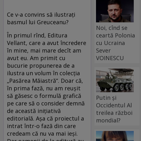
Ce v-a convins să ilustraţi
basmul lui Greuceanu?
Noi, cînd se
ceartă Polonia
În primul rînd, Editura
cu Ucraina
Vellant, care a avut încredere
Sever
în mine, mai mare decît am
VOINESCU
avut eu. Am primit cu
bucurie propunerea de a
ilustra un volum în colecţia
„Pasărea Măiastră“. Doar că,
în prima fază, nu am reuşit
să găsesc o formulă grafică
Putin și
pe care să o consider demnă
Occidentul Al
de această iniţiativă
treilea război
editorială. Aşa că proiectul a
mondial?
intrat într-o fază din care
credeam că nu va mai ieşi.