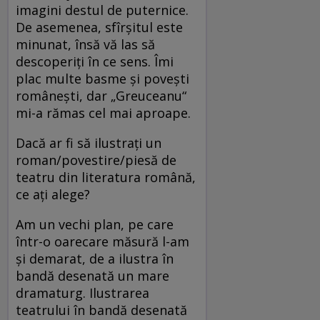
imagini destul de puternice.
De asemenea, sfîrşitul este
minunat, însă vă las să
descoperiţi în ce sens. Îmi
plac multe basme şi poveşti
româneşti, dar „Greuceanu“
mi-a rămas cel mai aproape.
Dacă ar fi să ilustraţi un
roman/povestire/piesă de
teatru din literatura română,
ce aţi alege?
Am un vechi plan, pe care
într-o oarecare măsură l-am
şi demarat, de a ilustra în
bandă desenată un mare
dramaturg. Ilustrarea
teatrului în bandă desenată