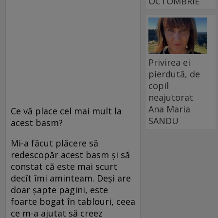
OCTOMBRIE
Privirea ei
pierdută, de
copil
neajutorat
Ana Maria
Ce vă place cel mai mult la
SANDU
acest basm?
Mi-a făcut plăcere să
redescopăr acest basm şi să
constat că este mai scurt
decît îmi aminteam. Deşi are
doar şapte pagini, este
foarte bogat în tablouri, ceea
ce m-a ajutat să creez