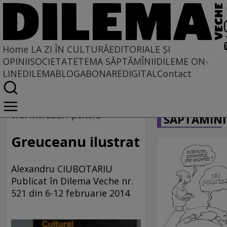
Home
LA ZI ÎN CULTURĂ
EDITORIALE ȘI
OPINII
SOCIETATE
TEMA SĂPTĂMÎNII
DILEME ON-
LINE
DILEMABLOG
ABONARE
DIGITAL
Contact
Home
CARICATU
La zi în cultură
trei întrebări pentru
SĂPTĂMÎNI
Greuceanu ilustrat
Alexandru CIUBOTARIU
Publicat în Dilema Veche nr.
521 din 6-12 februarie 2014