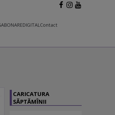
G
ABONARE
DIGITAL
Contact
CARICATURA
SĂPTĂMÎNII