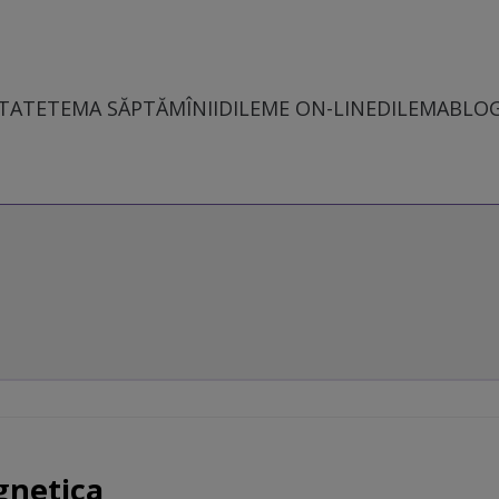
TATE
TEMA SĂPTĂMÎNII
DILEME ON-LINE
DILEMABLO
gnetica