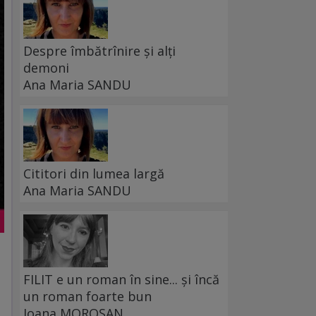
Despre îmbătrînire și alți
demoni
Ana Maria SANDU
Cititori din lumea largă
Ana Maria SANDU
FILIT e un roman în sine... și încă
un roman foarte bun
Ioana MOROȘAN