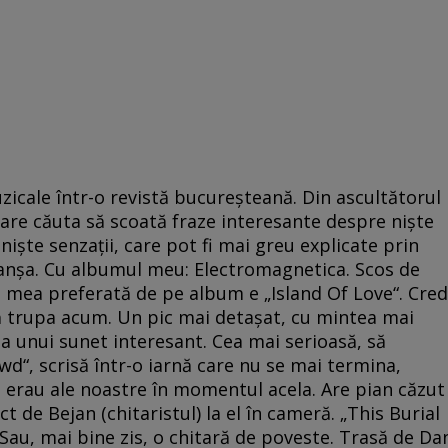
zicale într-o revistă bucureşteană. Din ascultătorul
are căuta să scoată fraze interesante despre nişte
 nişte senzaţii, care pot fi mai greu explicate prin
vanşa. Cu albumul meu: Electromagnetica. Scos de
mea preferată de pe album e „Island Of Love“. Cred
nă trupa acum. Un pic mai detaşat, cu mintea mai
a unui sunet interesant. Cea mai serioasă, să
d“, scrisă într-o iarnă care nu se mai termina,
cît erau ale noastre în momentul acela. Are pian căzut
ct de Bejan (chitaristul) la el în cameră. „This Burial
Sau, mai bine zis, o chitară de poveste. Trasă de Da