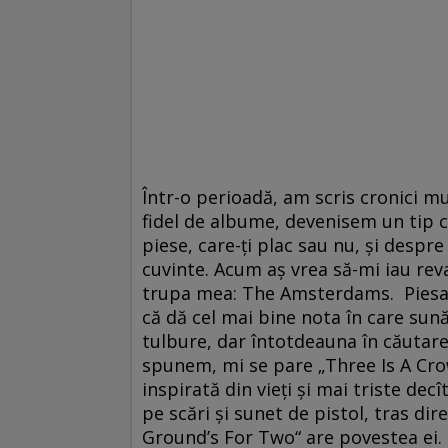
Într-o perioadă, am scris cronici mu
fidel de albume, devenisem un tip c
piese, care-ţi plac sau nu, şi despre
cuvinte. Acum aş vrea să-mi iau re
trupa mea: The Amsterdams. Piesa 
că dă cel mai bine nota în care su
tulbure, dar întotdeauna în căutare
spunem, mi se pare „Three Is A Crow
inspirată din vieţi şi mai triste de
pe scări şi sunet de pistol, tras dire
Ground’s For Two“ are povestea ei. 