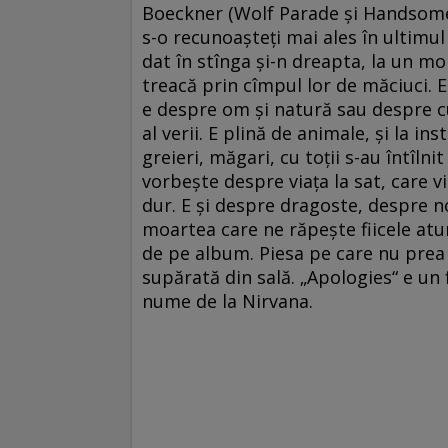
Boeckner (Wolf Parade şi Handsome F
s-o recunoaşteţi mai ales în ultimu
dat în stînga şi-n dreapta, la un m
treacă prin cîmpul lor de măciuci. E
e despre om şi natură sau despre c
al verii. E plină de animale, şi la ins
greieri, măgari, cu toţii s-au întîln
vorbeşte despre viaţa la sat, care 
dur. E şi despre dragoste, despre no
moartea care ne răpeşte fiicele atu
de pe album. Piesa pe care nu prea v
supărată din sală. „Apologies“ e un 
nume de la Nirvana.