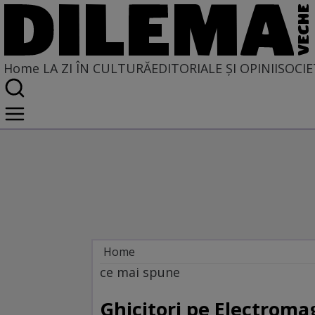
Home
LA ZI ÎN CULTURĂ
EDITORIALE ȘI OPINII
SOCIE
Home
La zi în cultură
ce mai spune
Ghicitori pe Electroma