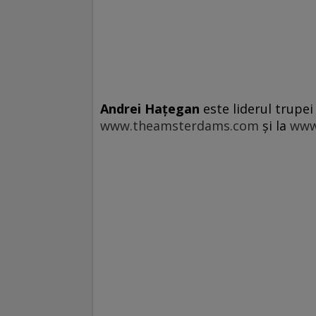
Andrei Haţegan
este liderul trupe
www.theamsterdams.com
şi la
www