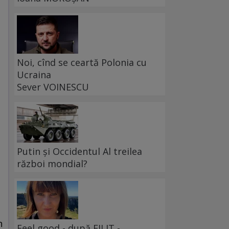
Noi, cînd se ceartă Polonia cu
Ucraina
Sever VOINESCU
Putin și Occidentul Al treilea
război mondial?
n
Feel good - după FILIT -