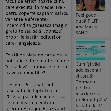
făcut de artişti foarte buni,
care execută, în medie, trei-
patru coperte săptămînal (cu
Feel good -
variantele aferente),
după FILIT -
încercînd să găsească imagini
Ana Maria
gratuite sau să-şi „doneze“
SANDU
propriile lucrări editurilor
care-i angajează.
Există pe piaţa de carte de la
noi suficient de multe volume
Cum își văd
într-adevăr frumoase pentru
adolescenții
a avea competiţie?
viitorul? -
Termenul
Desigur. Personal, sînt
pentru
fascinată de faptul că în
înscrieri s-a
2012, al patrulea an de criză,
prelungit până
se înfiinţează o editură
la data de 11
precum Baroque Books and