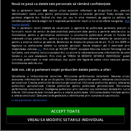
Nouă ne pasă ca datele tale personale să rămână confidențiale
Pariser nu e naiv: Europa nu mai e aceeași.
Noi și partenerii noștri
606
stocăm și/sau accesăm informații pe dispozitivul dvs., precum
Victor MOROZOV
identificatorii cookie unici pentru prelucrarea datelor cu caracter personal. Puteți accepta sau
gestiona alegerile dvs. făcând clic mai jos sau în orice moment, pe pagina cu politica de
confidențialitate. Aceste alegeri vor fi raportate partenerilor noștri și nu vă vor afecta navigarea.
Mai
multe detalii
Parteneri
Noi si partenerii nostri (retelele de socializare si agentiile de publicitate partenere, precum si
furnizorii nostri de servicii de date analitice) prelucram date pentru a permite website-ului sa
functioneze, pentru a personaliza continutul si anunturile publicitare afisate in functie de
interesele si/sau profilul dvs., pentru a va oferi functionalitati aferente retelelor de socializare si
pentru a analiza traficul pe website. Beneficiati de drepturile prevazute de art. 15-22 din GDPR in
legatura cu prelucrarea datelor cu caracter personal. Aceste drepturi pot fi exercitate prin
modalitatea indicata
aici
. Prin click pe “ACCEPT TOATE”, acceptati folosirea tuturor Tehnologiilor de
tip Cookie, care implica inclusiv acceptul dvs. cu privire la stocarea/accesarea informatiilor de catre
Vendor-ii cu care colaboram. Prin click pe “VREAU SA MODIFIC SETARILE INDIVIDUAL” puteti
schimba preferintele in mod individual, mai putin cele legate de cookie strict necesare pentru
functionarea website-ului.
Atât noi, cât și partenerii noștri prelucrăm datele pentru a oferi:
Dezvoltarea și îmbunătățirea serviciilor. Măsurarea performanței reclamelor. Stocarea și/sau
accesarea informațiilor de pe un dispozitiv. Utilizarea profilurilor pentru selectarea conținutului
personalizat. Crearea profilurilor de conținut personalizat. Utilizarea profilurilor pentru selectarea
publicității personalizate. Crearea profilurilor pentru publicitate personalizată. Măsurarea
performanței conținutului. Înțelegerea publicului prin statistici sau combinații de date din surse
diferite. Utilizarea de date limitate pentru a selecta publicitatea. Utilizarea datelor limitate pentru
a selecta conținutul. Date precise de geolocație și identificarea prin scanarea dispozitivului.
Listă parteneri (furnizori)
ACCEPT TOATE
VREAU SA MODIFIC SETARILE INDIVIDUAL
Fost șef de la Investigații Criminale, dispărut fără
urmă. A plecat de acasă și nu s-a mai întors.