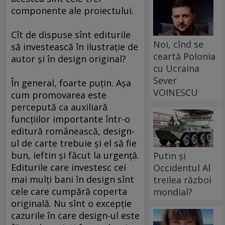
componente ale proiectului.
Cît de dispuse sînt editurile
Noi, cînd se
să investească în ilustraţie de
ceartă Polonia
autor şi în design original?
cu Ucraina
Sever
În general, foarte puţin. Aşa
VOINESCU
cum promovarea este
percepută ca auxiliară
funcţiilor importante într-o
editură românească, design-
ul de carte trebuie şi el să fie
bun, ieftin şi făcut la urgenţă.
Putin și
Editurile care investesc cei
Occidentul Al
mai mulţi bani în design sînt
treilea război
cele care cumpără coperta
mondial?
originală. Nu sînt o excepţie
cazurile în care design-ul este