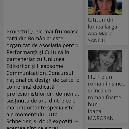
Cititori din
lumea largă
Proiectul „Cele mai frumoase
Ana Maria
cărţi din România“ este
SANDU
organizat de Asociaţia pentru
Performanţă şi Cultură în
parteneriat cu Uniunea
Editorilor şi Headsome
Communication. Concursul
FILIT e un
naţional de design de carte, o
roman în sine...
conferinţă dedicată
și încă un
profesioniştilor din domeniu,
roman foarte
susţinută de una dintre cele
bun
mai importante specialiste
Ioana
ale momentului, Uta
MOROȘAN
Schneider, şi două expoziţii –
acestea sînt cele trei