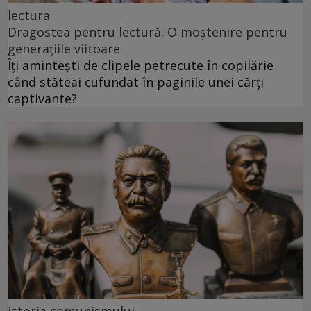
lectura
Dragostea pentru lectură: O moștenire pentru
generațiile viitoare
Îți amintești de clipele petrecute în copilărie
când stăteai cufundat în paginile unei cărți
captivante?