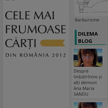
Barburisme
DILEMA
BLOG
Despre
îmbătrînire și
alți demoni
Ana Maria
SANDU