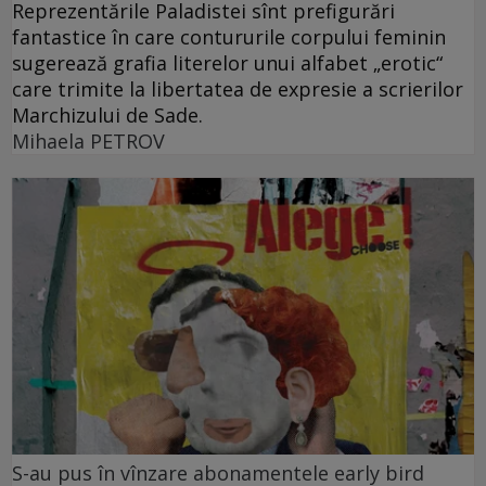
Reprezentările Paladistei sînt prefigurări
fantastice în care contururile corpului feminin
sugerează grafia literelor unui alfabet „erotic“
care trimite la libertatea de expresie a scrierilor
Marchizului de Sade.
Mihaela PETROV
S-au pus în vînzare abonamentele early bird