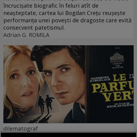
încrucișate biografic în feluri atît de
neașteptate, cartea lui Bogdan Crețu reușește
performanța unei povești de dragoste care evită
consecvent patetismul.
Adrian G. ROMILA
dilematograf
Plăcerea complotului