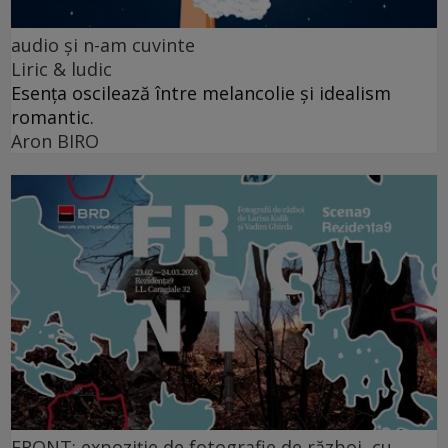
audio şi n-am cuvinte
Liric & ludic
Esența oscilează între melancolie și idealism
romantic.
Aron BIRO
FRONT: expoziție de fotografie de război, cu