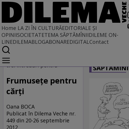
Home
LA ZI ÎN CULTURĂ
EDITORIALE ȘI
OPINII
SOCIETATE
TEMA SĂPTĂMÎNII
DILEME ON-
LINE
DILEMABLOG
ABONARE
DIGITAL
Contact
Home
CARICATU
La zi în cultură
trei întrebări pentru
SĂPTĂMÎNI
Frumuseţe pentru
cărţi
Oana BOCA
Publicat în Dilema Veche nr.
449 din 20-26 septembrie
2012