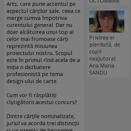
OCTOMBRIE
Arts, care pune accentul pe
aspectul cărţilor sale, ceea ce
merge cumva împotriva
curentului general. Dar nu
doar alcătuirea unui top al
Privirea ei
celor mai frumoase cărţi
pierdută, de
reprezintă misiunea
copil
proiectului nostru. Scopul
neajutorat
este în primul rînd acela de a
Ana Maria
iniţia o dezbatere
SANDU
profesionistă pe tema
design-ului de carte.
Cum vor fi răsplătiţi
cîştigătorii acestui concurs?
Dintre cărţile nominalizate,
juriul va acorda trei distincţii
şi un premiu de încurajare