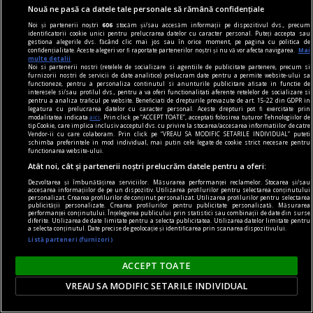
În perioada 16-30 martie 2024, Asociația
Nouă ne pasă ca datele tale personale să rămână confidențiale
ChitaraNova vă invită la concertele din cadrul
Noi și partenerii noștri
606
stocăm și/sau accesăm informații pe dispozitivul dvs., precum
identificatorii cookie unici pentru prelucrarea datelor cu caracter personal. Puteți accepta sau
turneului național „Conciertos para Guitarra”.
gestiona alegerile dvs. făcând clic mai jos sau în orice moment, pe pagina cu politica de
confidențialitate. Aceste alegeri vor fi raportate partenerilor noștri și nu vă vor afecta navigarea.
Mai
multe detalii
Noi si partenerii nostri (retelele de socializare si agentiile de publicitate partenere, precum si
furnizorii nostri de servicii de date analitice) prelucram date pentru a permite website-ului sa
functioneze, pentru a personaliza continutul si anunturile publicitare afisate in functie de
interesele si/sau profilul dvs., pentru a va oferi functionalitati aferente retelelor de socializare si
pentru a analiza traficul pe website. Beneficiati de drepturile prevazute de art. 15-22 din GDPR in
legatura cu prelucrarea datelor cu caracter personal. Aceste drepturi pot fi exercitate prin
modalitatea indicata
aici
. Prin click pe “ACCEPT TOATE”, acceptati folosirea tuturor Tehnologiilor de
tip Cookie, care implica inclusiv acceptul dvs. cu privire la stocarea/accesarea informatiilor de catre
Vendor-ii cu care colaboram. Prin click pe “VREAU SA MODIFIC SETARILE INDIVIDUAL” puteti
schimba preferintele in mod individual, mai putin cele legate de cookie strict necesare pentru
functionarea website-ului.
Atât noi, cât și partenerii noștri prelucrăm datele pentru a oferi:
Dezvoltarea și îmbunătățirea serviciilor. Măsurarea performanței reclamelor. Stocarea și/sau
accesarea informațiilor de pe un dispozitiv. Utilizarea profilurilor pentru selectarea conținutului
personalizat. Crearea profilurilor de conținut personalizat. Utilizarea profilurilor pentru selectarea
publicității personalizate. Crearea profilurilor pentru publicitate personalizată. Măsurarea
performanței conținutului. Înțelegerea publicului prin statistici sau combinații de date din surse
diferite. Utilizarea de date limitate pentru a selecta publicitatea. Utilizarea datelor limitate pentru
a selecta conținutul. Date precise de geolocație și identificarea prin scanarea dispozitivului.
Listă parteneri (furnizori)
One World Romania – Focus Ucraina: proiecție
ACCEPT TOATE
„Photophobia”
VREAU SA MODIFIC SETARILE INDIVIDUAL
„Photophobia” marchează doi ani de la începerea
războiului în Ucraina și va avea loc pe 24