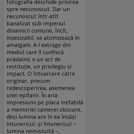
fotografia deschide privirea
spre necunoscut. Dar un
necunoscut într-atît
banalizat sub imperiul
dinamicii comune, încît,
insesizabil, se atomizează în
amalgam. A-l extrage din
mediul care îl confiscă
prădalnic e un act de
restituţie, un privilegiu şi
impact. O întoarcere către
originar, precum
redescoperirea, asemenea
unei epifanii. În aria
impresiunii pe placa inefabilă
a memoriei camerei obscure,
deşi lumina are în ea însăşi
întunericul, şi întunericul –
lumina nemistuită –,