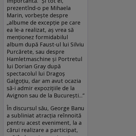
importantă.“ Şi tot el,
prezentînd-o pe Mihaela
Marin, vorbeşte despre
„albume de excepţie pe care
ea le-a realizat, aş vrea să
menţionez formidabilul
album după Faust-ul lui Silviu
Purcărete, sau despre
Hamletmaschine şi Portretul
lui Dorian Gray după
spectacolul lui Dragoş
Galgoţiu, dar am avut ocazia
să-i admir expoziţiile de la
Avignon sau de la Bucureşti...“
În discursul său, George Banu
a subliniat atracţia reînnoită
pentru acest eveniment, la a
cărui realizare a participat,