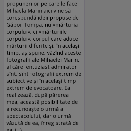
propunerilor pe care le face
Mihaela Marin aici vine să
corespundă ideii propuse de
Gábor Tompa, nu «mărturia
corpului», ci «mărturiile
corpului», corpul care aduce
mărturii diferite şi, în acelaşi
timp, aş spune, văzînd aceste
fotografii ale Mihaelei Marin,
al cărei entuziast admirator
sînt, sînt fotografii extrem de
subiective şi în acelaşi timp
extrem de evocatoare. Ea
realizează, după părerea
mea, această posibilitate de
a recunoaşte o urmă a
spectacolului, dar o urmă
văzută de ea, înregistrată de
ea. (...)