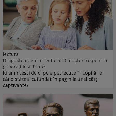
lectura
Dragostea pentru lectură: O moștenire pentru
generațiile viitoare
Îți amintești de clipele petrecute în copilărie
când stăteai cufundat în paginile unei cărți
captivante?