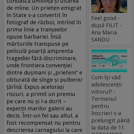
cunoască umilinţa şi uitarea
de mîine. Un prieten emigrat
în State s-a convertit în
Feel good -
fotograf de război, intrînd în
după FILIT -
prima linie a tranşeelor
Ana Maria
opuse barbariei. Însă
SANDU
mărturiile transpuse pe
peliculă poartă amprenta
tragediei fără discriminare,
unde frontiera convenţiei
dintre duşmani şi „prieteni“ e
Cum își văd
obturată de sînge şi pulbere/
adolescenții
ţărînă. Expus aceloraşi
viitorul? -
riscuri, a primit un premiu
Termenul
pe care nu şi l-a dorit –
pentru
experţii marilor galerii au
înscrieri s-a
decis. Într-un fel sau altul, a
prelungit până
fost recompensat nu pentru
la data de 11
descrierea carnagiului la care