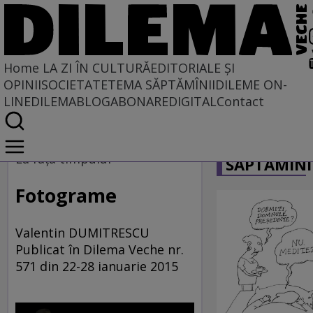
Home
LA ZI ÎN CULTURĂ
EDITORIALE ȘI
OPINII
SOCIETATE
TEMA SĂPTĂMÎNII
DILEME ON-
LINE
DILEMABLOG
ABONARE
DIGITAL
Contact
Home
CARICATU
La zi în cultură
La faţa timpului
SĂPTĂMÎNI
Fotograme
Valentin DUMITRESCU
Publicat în Dilema Veche nr.
571 din 22-28 ianuarie 2015