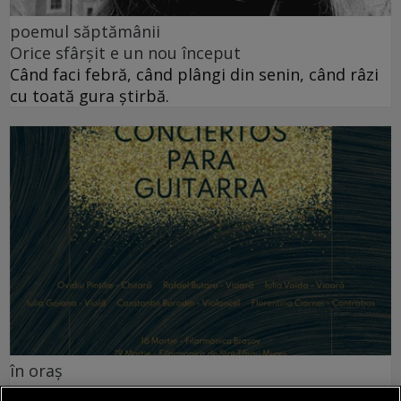
poemul săptămânii
Orice sfârșit e un nou început
Când faci febră, când plângi din senin, când râzi
cu toată gura știrbă.
în oraș
Martie este luna concertelor de chitară