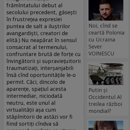
frămîntatului debut al
secolului precedent, găseşti
în frustreţea expresiei
Noi, cînd se
puntea de salt a iluştrilor
ceartă Polonia
avangardişti, creatori de
cu Ucraina
elită.) Nu neapărat în sensul
Sever
consacrat al termenului,
VOINESCU
confruntare brută de forţe cu
învingătorii şi supravieţuitorii
traumatizaţi, interşanjabili
însă cînd oportunităţile le-o
permit. Căci, dincolo de
aparenţe, spaţiul acesta
Putin și
intermediar, niciodată
Occidentul Al
neutru, este unul al
treilea război
virtualităţii aşa cum
mondial?
stăpînitorii de astăzi vor fi
fiind sortiţi cîndva să