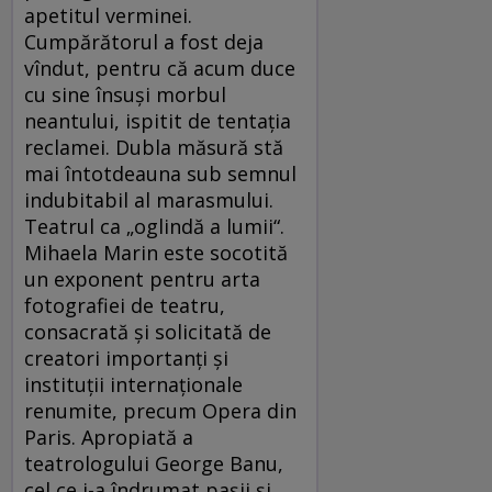
apetitul verminei.
Cumpărătorul a fost deja
vîndut, pentru că acum duce
cu sine însuşi morbul
neantului, ispitit de tentaţia
reclamei. Dubla măsură stă
mai întotdeauna sub semnul
indubitabil al marasmului.
Teatrul ca „oglindă a lumii“.
Mihaela Marin este socotită
un exponent pentru arta
fotografiei de teatru,
consacrată şi solicitată de
creatori importanţi şi
instituţii internaţionale
renumite, precum Opera din
Paris. Apropiată a
teatrologului George Banu,
cel ce i-a îndrumat paşii şi