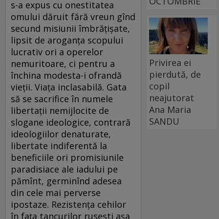
OCTOMBRIE
s-a expus cu onestitatea
omului dăruit fără vreun gînd
secund misiunii îmbrăţişate,
lipsit de aroganţa scopului
lucrativ ori a operelor
Privirea ei
nemuritoare, ci pentru a
pierdută, de
închina modesta-i ofrandă
copil
vieţii. Viaţa inclasabilă. Gata
neajutorat
să se sacrifice în numele
Ana Maria
libertaţii nemijlocite de
SANDU
slogane ideologice, contrară
ideologiilor denaturate,
libertate indiferentă la
beneficiile ori promisiunile
paradisiace ale iadului pe
pămînt, germinînd adesea
din cele mai perverse
ipostaze. Rezistenţa cehilor
în faţa tancurilor ruseşti aşa