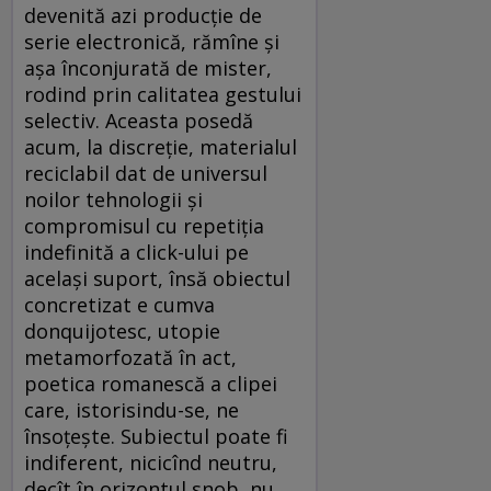
devenită azi producţie de
serie electronică, rămîne şi
aşa înconjurată de mister,
rodind prin calitatea gestului
selectiv. Aceasta posedă
acum, la discreţie, materialul
reciclabil dat de universul
noilor tehnologii şi
compromisul cu repetiţia
indefinită a click-ului pe
acelaşi suport, însă obiectul
concretizat e cumva
donquijotesc, utopie
metamorfozată în act,
poetica romanescă a clipei
care, istorisindu-se, ne
însoţeşte. Subiectul poate fi
indiferent, nicicînd neutru,
decît în orizontul snob, nu