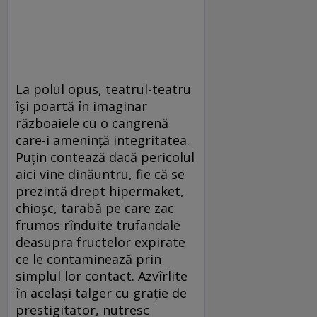
La polul opus, teatrul-teatru
îşi poartă în imaginar
războaiele cu o cangrenă
care-i ameninţă integritatea.
Puţin contează dacă pericolul
aici vine dinăuntru, fie că se
prezintă drept hipermaket,
chioşc, tarabă pe care zac
frumos rînduite trufandale
deasupra fructelor expirate
ce le contaminează prin
simplul lor contact. Azvîrlite
în acelaşi talger cu graţie de
prestigitator, nutresc