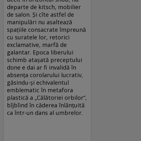
departe de kitsch, mobilier
de salon. Şi cîte astfel de
manipulări nu asaltează
spaţiile consacrate împreună
cu suratele lor, retorici
exclamative, marfă de
galantar. Epoca liberului
schimb ataşată preceptului
done e dai ar fi invalidă în
absenţa corolarului lucrativ,
găsindu-şi echivalentul
emblematic în metafora
plastică a „Călătoriei orbilor“,
bîjbîind în căderea înlănţuită
ca într-un dans al umbrelor.