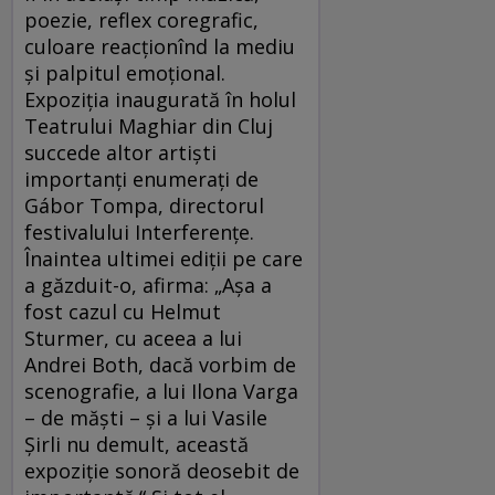
poezie, reflex coregrafic,
culoare reacţionînd la mediu
şi palpitul emoţional.
Expoziţia inaugurată în holul
Teatrului Maghiar din Cluj
succede altor artişti
importanţi enumeraţi de
Gábor Tompa, directorul
festivalului Interferenţe.
Înaintea ultimei ediţii pe care
a găzduit-o, afirma: „Aşa a
fost cazul cu Helmut
Sturmer, cu aceea a lui
Andrei Both, dacă vorbim de
scenografie, a lui Ilona Varga
– de măşti – şi a lui Vasile
Şirli nu demult, această
expoziţie sonoră deosebit de