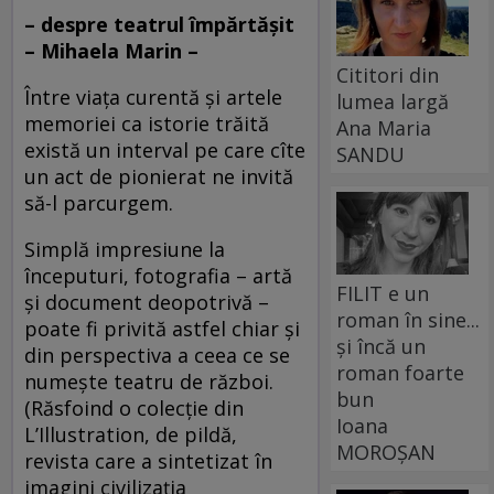
– despre teatrul împărtăşit
– Mihaela Marin –
Cititori din
Între viaţa curentă şi artele
lumea largă
memoriei ca istorie trăită
Ana Maria
există un interval pe care cîte
SANDU
un act de pionierat ne invită
să-l parcurgem.
Simplă impresiune la
începuturi, fotografia – artă
FILIT e un
şi document deopotrivă –
roman în sine...
poate fi privită astfel chiar şi
și încă un
din perspectiva a ceea ce se
roman foarte
numeşte teatru de război.
bun
(Răsfoind o colecţie din
Ioana
L’Illustration, de pildă,
MOROȘAN
revista care a sintetizat în
imagini civilizaţia