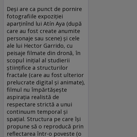
Deşi are ca punct de pornire
fotografiile expoziţiei
aparţinînd lui Atín Aya (după
care au fost create anumite
personaje sau scene) şi cele
ale lui Hector Garrido, cu
peisaje filmate din dronă, în
scopul iniţial al studierii
ştiinţifice a structurilor
fractale (care au fost ulterior
prelucrate digital şi animate),
filmul nu împărtăşeşte
aspiraţia realistă de
respectare strictă a unui
continuum temporal şi
spaţial. Structura pe care îşi
propune să o reproducă prin
reflectarea într-o poveste (o