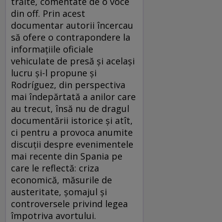
trăite, comentate de o voce
din off. Prin acest
documentar autorii încercau
să ofere o contrapondere la
informaţiile oficiale
vehiculate de presă şi acelaşi
lucru şi-l propune şi
Rodríguez, din perspectiva
mai îndepărtată a anilor care
au trecut, însă nu de dragul
documentării istorice şi atît,
ci pentru a provoca anumite
discuţii despre evenimentele
mai recente din Spania pe
care le reflectă: criza
economică, măsurile de
austeritate, şomajul şi
controversele privind legea
împotriva avortului.