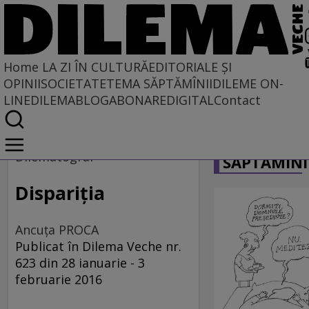
Home
LA ZI ÎN CULTURĂ
EDITORIALE ȘI
OPINII
SOCIETATE
TEMA SĂPTĂMÎNII
DILEME ON-
LINE
DILEMABLOG
ABONARE
DIGITAL
Contact
Home
CARICATU
La zi în cultură
Dilematograf
SĂPTĂMÎNI
Film
Dispariţia
Ancuţa PROCA
Publicat în Dilema Veche nr.
623 din 28 ianuarie - 3
februarie 2016