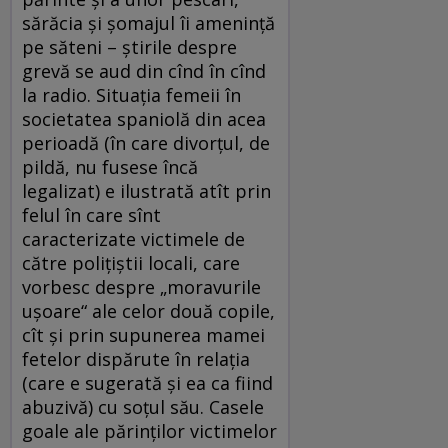
sărăcia şi şomajul îi ameninţă
pe săteni – ştirile despre
grevă se aud din cînd în cînd
la radio. Situaţia femeii în
societatea spaniolă din acea
perioadă (în care divorţul, de
pildă, nu fusese încă
legalizat) e ilustrată atît prin
felul în care sînt
caracterizate victimele de
către poliţiştii locali, care
vorbesc despre „moravurile
uşoare“ ale celor două copile,
cît şi prin supunerea mamei
fetelor dispărute în relaţia
(care e sugerată şi ea ca fiind
abuzivă) cu soţul său. Casele
goale ale părinţilor victimelor