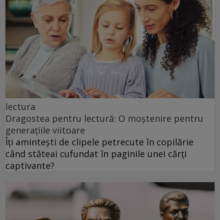
lectura
Dragostea pentru lectură: O moștenire pentru
generațiile viitoare
Îți amintești de clipele petrecute în copilărie
când stăteai cufundat în paginile unei cărți
captivante?