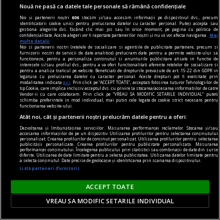
Nouă ne pasă ca datele tale personale să rămână confidențiale
Noi și partenerii noștri
606
stocăm și/sau accesăm informații pe dispozitivul dvs., precum
identificatorii cookie unici pentru prelucrarea datelor cu caracter personal. Puteți accepta sau
gestiona alegerile dvs. făcând clic mai jos sau în orice moment, pe pagina cu politica de
confidențialitate. Aceste alegeri vor fi raportate partenerilor noștri și nu vă vor afecta navigarea.
Mai
multe detalii
Noi si partenerii nostri (retelele de socializare si agentiile de publicitate partenere, precum si
furnizorii nostri de servicii de date analitice) prelucram date pentru a permite website-ului sa
functioneze, pentru a personaliza continutul si anunturile publicitare afisate in functie de
interesele si/sau profilul dvs., pentru a va oferi functionalitati aferente retelelor de socializare si
pentru a analiza traficul pe website. Beneficiati de drepturile prevazute de art. 15-22 din GDPR in
legatura cu prelucrarea datelor cu caracter personal. Aceste drepturi pot fi exercitate prin
în oraș
modalitatea indicata
aici
. Prin click pe “ACCEPT TOATE”, acceptati folosirea tuturor Tehnologiilor de
tip Cookie, care implica inclusiv acceptul dvs. cu privire la stocarea/accesarea informatiilor de catre
Lansare de carte și sesiune de autografe – Dan
Vendor-ii cu care colaboram. Prin click pe “VREAU SA MODIFIC SETARILE INDIVIDUAL” puteti
schimba preferintele in mod individual, mai putin cele legate de cookie strict necesare pentru
Perșa, Icar 89
functionarea website-ului.
Atât noi, cât și partenerii noștri prelucrăm datele pentru a oferi:
Vă invităm joi, 15 februarie, de la ora 18, la
Dezvoltarea și îmbunătățirea serviciilor. Măsurarea performanței reclamelor. Stocarea și/sau
Librăria Humanitas de la Cişmigiu (bd. Regina
accesarea informațiilor de pe un dispozitiv. Utilizarea profilurilor pentru selectarea conținutului
personalizat. Crearea profilurilor de conținut personalizat. Utilizarea profilurilor pentru selectarea
Elisabeta nr. 38), la o întâlnire cu Dan Perșa,
publicității personalizate. Crearea profilurilor pentru publicitate personalizată. Măsurarea
performanței conținutului. Înțelegerea publicului prin statistici sau combinații de date din surse
autorul romanului Icar 89, publicat în colecția de
diferite. Utilizarea de date limitate pentru a selecta publicitatea. Utilizarea datelor limitate pentru
a selecta conținutul. Date precise de geolocație și identificarea prin scanarea dispozitivului.
literatură contemporană a Editurii Humanitas.
Listă parteneri (furnizori)
ACCEPT TOATE
VREAU SA MODIFIC SETARILE INDIVIDUAL