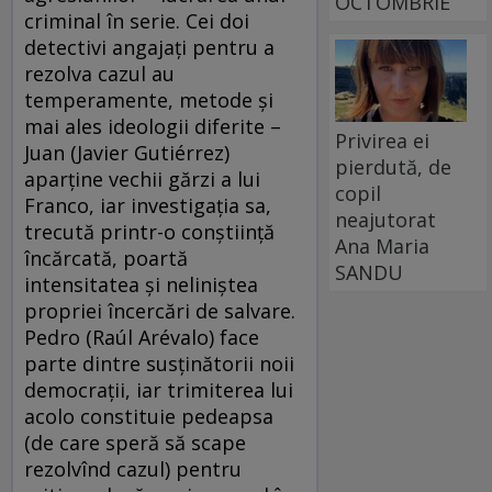
OCTOMBRIE
criminal în serie. Cei doi
detectivi angajaţi pentru a
rezolva cazul au
temperamente, metode şi
mai ales ideologii diferite –
Privirea ei
Juan (Javier Gutiérrez)
pierdută, de
aparţine vechii gărzi a lui
copil
Franco, iar investigaţia sa,
neajutorat
trecută printr-o conştiinţă
Ana Maria
încărcată, poartă
SANDU
intensitatea şi neliniştea
propriei încercări de salvare.
Pedro (Raúl Arévalo) face
parte dintre susţinătorii noii
democraţii, iar trimiterea lui
acolo constituie pedeapsa
(de care speră să scape
rezolvînd cazul) pentru