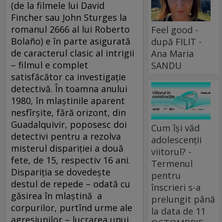
(de la filmele lui David
Fincher sau John Sturges la
romanul 2666 al lui Roberto
Feel good -
Bolaño) e în parte asigurată
după FILIT -
de caracterul clasic al intrigii
Ana Maria
– filmul e complet
SANDU
satisfăcător ca investigaţie
detectivă. În toamna anului
1980, în mlaştinile aparent
nesfîrşite, fără orizont, din
Guadalquivir, poposesc doi
Cum își văd
detectivi pentru a rezolva
adolescenții
misterul dispariţiei a două
viitorul? -
fete, de 15, respectiv 16 ani.
Termenul
Dispariţia se dovedeşte
pentru
destul de repede – odată cu
înscrieri s-a
găsirea în mlaştină a
prelungit până
corpurilor, purtînd urme ale
la data de 11
agresiunilor – lucrarea unui