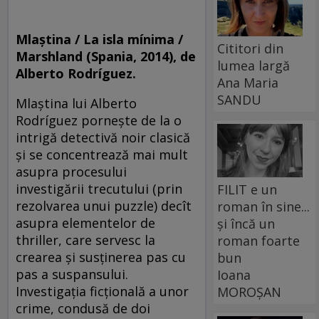
Mlaştina / La isla mínima /
Cititori din
Marsh­land (Spania, 2014), de
lumea largă
Alberto Rodríguez.
Ana Maria
SANDU
Mlaştina lui Alberto
Rodríguez porneşte de la o
intrigă detectivă noir clasică
şi se concentrează mai mult
asupra procesului
investigării trecutului (prin
FILIT e un
rezolvarea unui puzzle) decît
roman în sine...
asupra elementelor de
și încă un
thriller, care servesc la
roman foarte
crearea şi susţinerea pas cu
bun
pas a suspansului.
Ioana
Investigaţia ficţională a unor
MOROȘAN
crime, condusă de doi