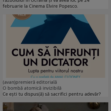
războiului în Ucraina și va avea loc pe 24
februarie la Cinema Elvire Popesco.
(avan)premieră editorială
O bombă atomică invizibilă
Ce ești tu dispus(ă) să sacrifici pentru adevăr?