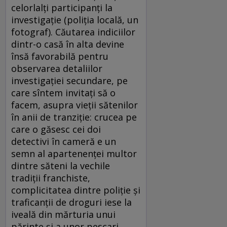
celorlalţi participanţi la
investigaţie (poliţia locală, un
fotograf). Căutarea indiciilor
dintr-o casă în alta devine
însă favorabilă pentru
observarea detaliilor
investigaţiei secundare, pe
care sîntem invitaţi să o
facem, asupra vieţii sătenilor
în anii de tranziţie: crucea pe
care o găsesc cei doi
detectivi în cameră e un
semn al apartenenţei multor
dintre săteni la vechile
tradiţii franchiste,
complicitatea dintre poliţie şi
traficanţii de droguri iese la
iveală din mărturia unui
părinte şi a unor pescari,