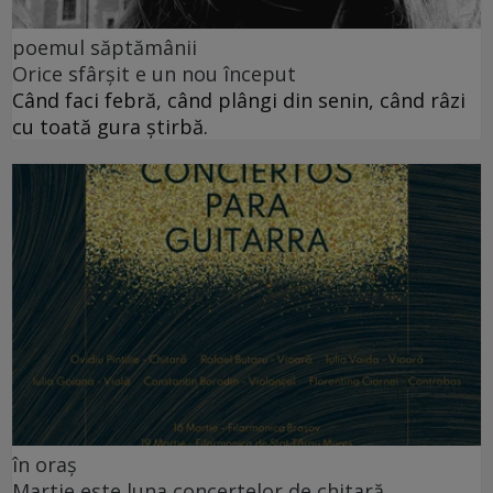
poemul săptămânii
Orice sfârșit e un nou început
Când faci febră, când plângi din senin, când râzi
cu toată gura știrbă.
în oraș
Martie este luna concertelor de chitară