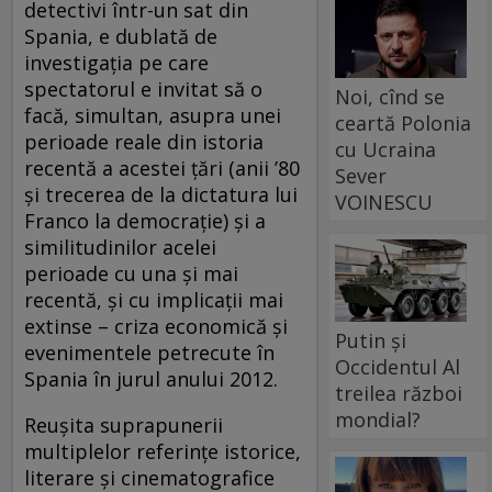
detectivi într-un sat din
Spania, e dublată de
investigaţia pe care
spectatorul e invitat să o
Noi, cînd se
facă, simultan, asupra unei
ceartă Polonia
perioade reale din istoria
cu Ucraina
recentă a acestei ţări (anii ’80
Sever
şi trecerea de la dictatura lui
VOINESCU
Franco la democraţie) şi a
similitudinilor acelei
perioade cu una şi mai
recentă, şi cu implicaţii mai
extinse – criza economică şi
Putin și
evenimentele petrecute în
Occidentul Al
Spania în jurul anului 2012.
treilea război
mondial?
Reuşita suprapunerii
multiplelor referinţe istorice,
literare şi cinematografice