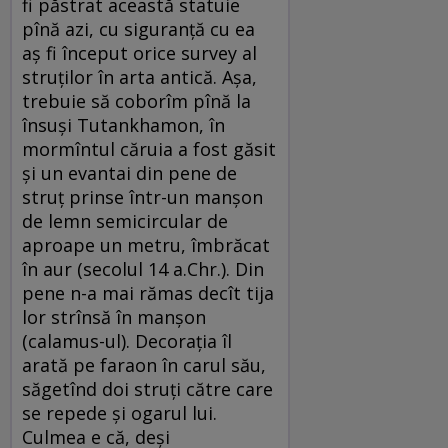
fi păstrat această statuie
pînă azi, cu siguranță cu ea
aș fi început orice survey al
struților în arta antică. Așa,
trebuie să coborîm pînă la
însuși Tutankhamon, în
mormîntul căruia a fost găsit
și un evantai din pene de
struț prinse într-un manșon
de lemn semicircular de
aproape un metru, îmbrăcat
în aur (secolul 14 a.Chr.). Din
pene n-a mai rămas decît tija
lor strînsă în manșon
(calamus-ul). Decorația îl
arată pe faraon în carul său,
săgetînd doi struți către care
se repede și ogarul lui.
Culmea e că, deși