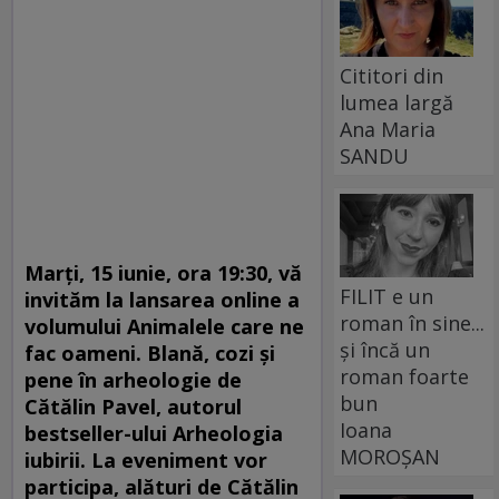
Cititori din
lumea largă
Ana Maria
SANDU
Marți, 15 iunie, ora 19:30
, vă
FILIT e un
invităm la lansarea online a
roman în sine...
volumului
Animalele care ne
și încă un
fac oameni. Blană, cozi și
roman foarte
pene în arheologie
de
bun
Cătălin Pavel, autorul
Ioana
bestseller-ului
Arheologia
MOROȘAN
iubirii
. La eveniment vor
participa, alături de Cătălin