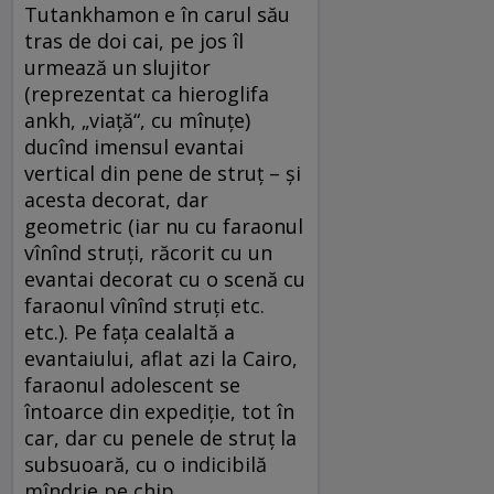
Tutankhamon e în carul său
tras de doi cai, pe jos îl
urmează un slujitor
(reprezentat ca hieroglifa
ankh, „viață“, cu mînuțe)
ducînd imensul evantai
vertical din pene de struț – și
acesta decorat, dar
geometric (iar nu cu faraonul
vînînd struți, răcorit cu un
evantai decorat cu o scenă cu
faraonul vînînd struți etc.
etc.). Pe fața cealaltă a
evantaiului, aflat azi la Cairo,
faraonul adolescent se
întoarce din expediție, tot în
car, dar cu penele de struț la
subsuoară, cu o indicibilă
mîndrie pe chip.