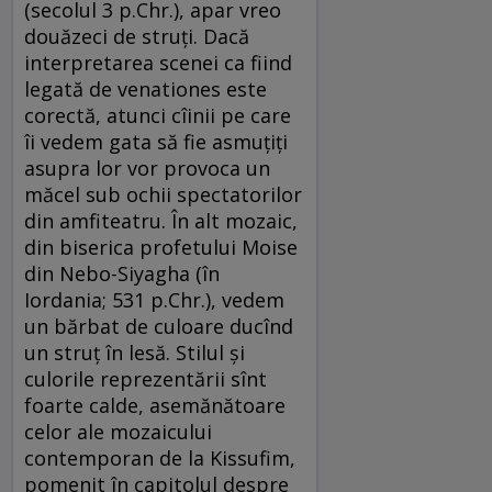
(secolul 3 p.Chr.), apar vreo
douăzeci de struți. Dacă
interpretarea scenei ca fiind
legată de venationes este
corectă, atunci cîinii pe care
îi vedem gata să fie asmuțiți
asupra lor vor provoca un
măcel sub ochii spectatorilor
din amfiteatru. În alt mozaic,
din biserica profetului Moise
din Nebo-Siyagha (în
Iordania; 531 p.Chr.), vedem
un bărbat de culoare ducînd
un struț în lesă. Stilul și
culorile reprezentării sînt
foarte calde, asemănătoare
celor ale mozaicului
contemporan de la Kissufim,
pomenit în capitolul despre