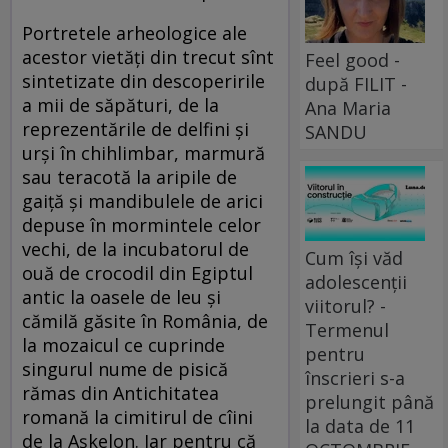
Portretele arheologice ale
acestor vietăți din trecut sînt
Feel good -
sintetizate din descoperirile
după FILIT -
a mii de săpături, de la
Ana Maria
reprezentările de delfini și
SANDU
urși în chihlimbar, marmură
sau teracotă la aripile de
gaiță și mandibulele de arici
depuse în mormintele celor
vechi, de la incubatorul de
Cum își văd
ouă de crocodil din Egiptul
adolescenții
antic la oasele de leu și
viitorul? -
cămilă găsite în România, de
Termenul
la mozaicul ce cuprinde
pentru
singurul nume de pisică
înscrieri s-a
rămas din Antichitatea
prelungit până
romană la cimitirul de cîini
la data de 11
de la Așkelon. Iar pentru că