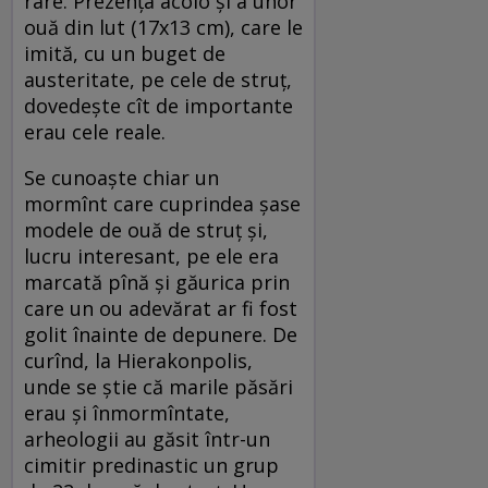
rare. Prezența acolo și a unor
ouă din lut (17x13 cm), care le
imită, cu un buget de
austeritate, pe cele de struț,
dovedește cît de importante
erau cele reale.
Se cunoaște chiar un
mormînt care cuprindea șase
modele de ouă de struț și,
lucru interesant, pe ele era
marcată pînă și găurica prin
care un ou adevărat ar fi fost
golit înainte de depunere. De
curînd, la Hierakonpolis,
unde se știe că marile păsări
erau și înmormîntate,
arheologii au găsit într-un
cimitir predinastic un grup