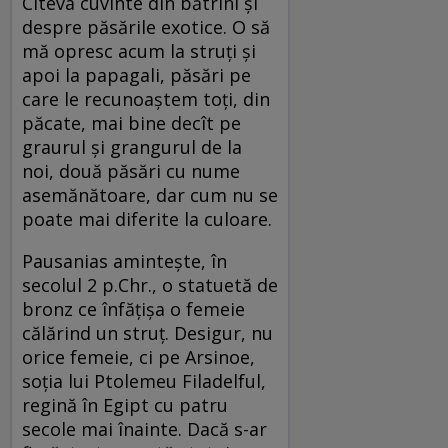
Cîteva cuvinte din bătrîni și
despre păsările exotice. O să
mă opresc acum la struți și
apoi la papagali, păsări pe
care le recunoaștem toți, din
păcate, mai bine decît pe
graurul și grangurul de la
noi, două păsări cu nume
asemănătoare, dar cum nu se
poate mai diferite la culoare.
Pausanias amintește, în
secolul 2 p.Chr., o statuetă de
bronz ce înfățișa o femeie
călărind un struț. Desigur, nu
orice femeie, ci pe Arsinoe,
soția lui Ptolemeu Filadelful,
regină în Egipt cu patru
secole mai înainte. Dacă s-ar