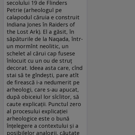
secolului 19 de Flinders
Petrie (arheologul pe
calapodul căruia e construit
Indiana Jones în Raiders of
the Lost Ark). El a găsit, în
săpăturile de la Naqada, într-
un mormînt neolitic, un
schelet al cărui cap fusese
înlocuit cu un ou de struț
decorat. Ideea asta care, cînd
stai să te gîndești, pare atît
de firească i-a nedumerit pe
arheologi, care s-au apucat,
după obiceiul lor sîcîitor, să
caute explicații. Punctul zero
al procesului explicației
arheologice este o bună
înțelegere a contextului și a
posibilelor analogii, căutate