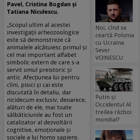
Pavel, Cristina Bogdan și
Tatiana Niculescu.
„Scopul ultim al acestei
Noi, cînd se
investigații arheozoologice
ceartă Polonia
este să demonstreze că
cu Ucraina
animalele alcătuiesc primul și
Sever
cel mai important alfabet
VOINESCU
simbolic extern de care s-a
servit omul preistoric și
antic. Afecțiunea lui pentru
cîini, pisici și cai este
discutată în detaliu, dar
Putin și
nicidecum exclusiv, deoarece,
Occidentul Al
alături de ele, mai toate
treilea război
sălbăticiunile au fost un
mondial?
catalizator al dezvoltării
cognitive, emoționale și
sociale a lui homo sapiens.