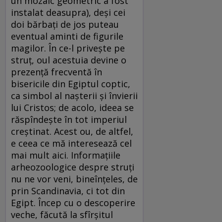
un mozaic geometric a fost
instalat deasupra), deși cei
doi bărbați de jos puteau
eventual aminti de figurile
magilor. În ce-l privește pe
struț, oul acestuia devine o
prezență frecventă în
bisericile din Egiptul coptic,
ca simbol al nașterii și învierii
lui Cristos; de acolo, ideea se
răspîndește în tot imperiul
creștinat. Acest ou, de altfel,
e ceea ce mă interesează cel
mai mult aici. Informațiile
arheozoologice despre struți
nu ne vor veni, bineînțeles, de
prin Scandinavia, ci tot din
Egipt. Încep cu o descoperire
veche, făcută la sfîrșitul