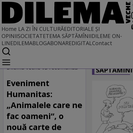
Home
LA ZI ÎN CULTURĂ
EDITORIALE ȘI
OPINII
SOCIETATE
TEMA SĂPTĂMÎNII
DILEME ON-
LINE
DILEMABLOG
ABONARE
DIGITAL
Contact
Home
CARICATU
La zi în cultură
Dilema veche vă recomandă
SĂPTĂMÎNI
Eveniment
Humanitas:
„Animalele care ne
fac oameni“, o
nouă carte de