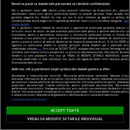
Nouă ne pasă ca datele tale personale să rămână confidențiale
Noi și partenerii noștri
606
stocăm și/sau accesăm informații pe dispozitivul dvs., precum
identificatorii cookie unici pentru prelucrarea datelor cu caracter personal. Puteți accepta sau
gestiona alegerile dvs. făcând clic mai jos sau în orice moment, pe pagina cu politica de
confidențialitate. Aceste alegeri vor fi raportate partenerilor noștri și nu vă vor afecta navigarea.
Mai
multe detalii
dilematograf
Noi si partenerii nostri (retelele de socializare si agentiile de publicitate partenere, precum si
furnizorii nostri de servicii de date analitice) prelucram date pentru a permite website-ului sa
La contactul cu pielea
functioneze, pentru a personaliza continutul si anunturile publicitare afisate in functie de
interesele si/sau profilul dvs., pentru a va oferi functionalitati aferente retelelor de socializare si
Smoke Sauna Sisterhood e pe de-a-ntregul
pentru a analiza traficul pe website. Beneficiati de drepturile prevazute de art. 15-22 din GDPR in
legatura cu prelucrarea datelor cu caracter personal. Aceste drepturi pot fi exercitate prin
cuprins în titlul său: într-o saună retrasă.
modalitatea indicata
aici
. Prin click pe “ACCEPT TOATE”, acceptati folosirea tuturor Tehnologiilor de
tip Cookie, care implica inclusiv acceptul dvs. cu privire la stocarea/accesarea informatiilor de catre
Victor MOROZOV
Vendor-ii cu care colaboram. Prin click pe “VREAU SA MODIFIC SETARILE INDIVIDUAL” puteti
schimba preferintele in mod individual, mai putin cele legate de cookie strict necesare pentru
functionarea website-ului.
Atât noi, cât și partenerii noștri prelucrăm datele pentru a oferi:
Dezvoltarea și îmbunătățirea serviciilor. Măsurarea performanței reclamelor. Stocarea și/sau
accesarea informațiilor de pe un dispozitiv. Utilizarea profilurilor pentru selectarea conținutului
personalizat. Crearea profilurilor de conținut personalizat. Utilizarea profilurilor pentru selectarea
publicității personalizate. Crearea profilurilor pentru publicitate personalizată. Măsurarea
performanței conținutului. Înțelegerea publicului prin statistici sau combinații de date din surse
diferite. Utilizarea de date limitate pentru a selecta publicitatea. Utilizarea datelor limitate pentru
a selecta conținutul. Date precise de geolocație și identificarea prin scanarea dispozitivului.
Listă parteneri (furnizori)
ACCEPT TOATE
VREAU SA MODIFIC SETARILE INDIVIDUAL