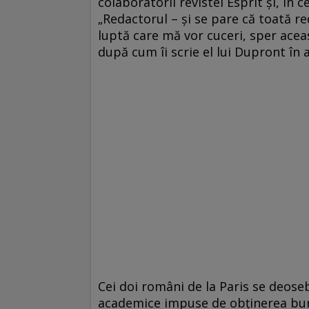
colaboratorii revistei Esprit şi, î
„Redactorul – şi se pare că toată red
luptă care mă vor cuceri, sper acea
după cum îi scrie el lui Dupront în 
Cei doi români de la Paris se deoseb
academice impuse de obţinerea burs