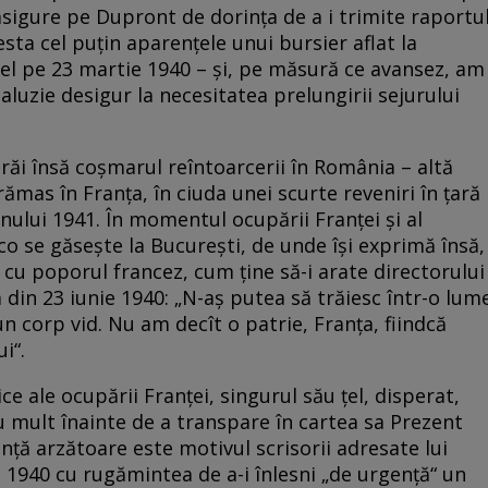
asigure pe Dupront de dorinţa de a i trimite raportu
cesta cel puţin aparenţele unui bursier aflat la
e el pe 23 martie 1940 – şi, pe măsură ce avansez, am
luzie desigur la necesitatea prelungirii sejurului
 trăi însă coşmarul reîntoarcerii în România – altă
rămas în Franţa, în ciuda unei scurte reveniri în ţară
 anului 1941. În momentul ocupării Franţei şi al
sco se găseşte la Bucureşti, de unde îşi exprimă însă,
a cu poporul francez, cum ţine să-i arate directorului
a din 23 iunie 1940: „N-aş putea să trăiesc într-o lum
un corp vid. Nu am decît o patrie, Franţa, fiindcă
i“.
ce ale ocupării Franţei, singurul său ţel, disperat,
Cu mult înainte de a transpare în cartea sa Prezent
nţă arzătoare este motivul scrisorii adresate lui
940 cu rugămintea de a-i înlesni „de urgenţă“ un