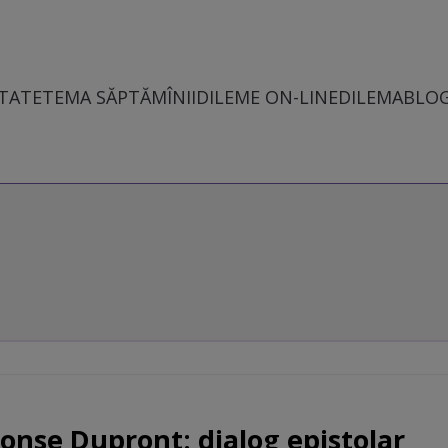
TATE
TEMA SĂPTĂMÎNII
DILEME ON-LINE
DILEMABLO
onse Dupront: dialog epistolar