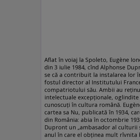
Aflat în voiaj la Spoleto, Eugène Io
din 3 iulie 1984, cînd Alphonse Dup
se că a contribuit la instalarea lor î
fostul director al Institutului France
compatriotului său. Ambii au reţinut 
intelectuale excepţionale, oglindite 
cunoscuţi în cultura română. Eugène
cartea sa Nu, publicată în 1934, care
din România: abia în octombrie 1938,
Dupront un „ambasador al culturii şi 
anul în care el obţinea mult rîvnita