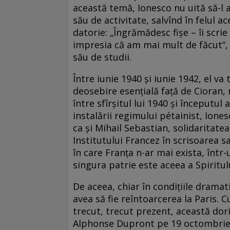
această temă, Ionesco nu uită să-l 
său de activitate, salvînd în felul a
datorie: „Îngrămădesc fişe – îi scri
impresia că am mai mult de făcut“, a
său de studii.
Între iunie 1940 şi iunie 1942, el va
deosebire esenţială faţă de Cioran, 
între sfîrşitul lui 1940 şi începutul
instalării regimului pétainist, Ione
ca şi Mihail Sebastian, solidaritate
Institutului Francez în scrisoarea s
în care Franţa n-ar mai exista, într-
singura patrie este aceea a Spiritulu
De aceea, chiar în condiţiile dramati
avea să fie reîntoarcerea la Paris. 
trecut, trecut prezent, această dori
Alphonse Dupront pe 19 octombrie 1