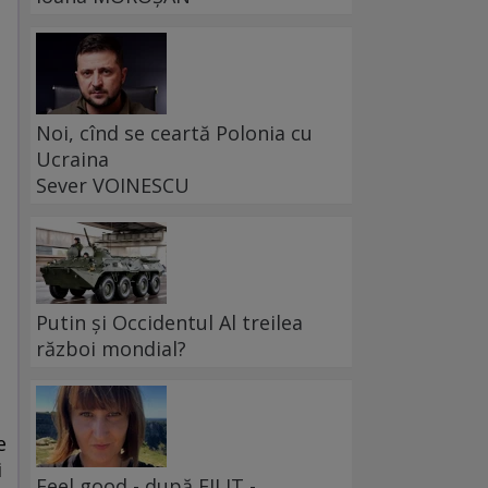
Noi, cînd se ceartă Polonia cu
Ucraina
Sever VOINESCU
-
Putin și Occidentul Al treilea
război mondial?
e
i
Feel good - după FILIT -