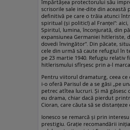
împărtăşea protectorului său impres
scrisorile sale ine-dite din aceast
definitivă pe care o trăia atunci înt
spiritual (şi politic!) al Franţei“: ai
Spiritul, lumina, înconjurată, din pă
expansiunea Germaniei hitleriste, da
dovedi învingător“. Din păcate, situ
cele din urmă să caute refugiul în t
pe 23 martie 1940. Refugiu relativ f
hitlerismului sfîrşesc prin a-l marc
Pentru viitorul dramaturg, ceea ce 
i-o oferă Parisul de a se găsi „pe u
petrec atîtea lucruri. Şi mă găsesc c
eu drama, chiar dacă pierdut printr
Cioran, care căuta să se distanţeze 
Ionesco se remarcă şi prin interesul 
prestigiu. Graţie recomandării iniţia