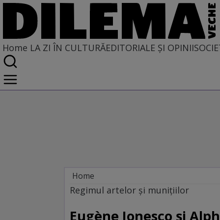
Home
LA ZI ÎN CULTURĂ
EDITORIALE ȘI OPINII
SOCIE
Home
La zi în cultură
Regimul artelor şi muniţiilor
Eugène Ionesco şi Alph