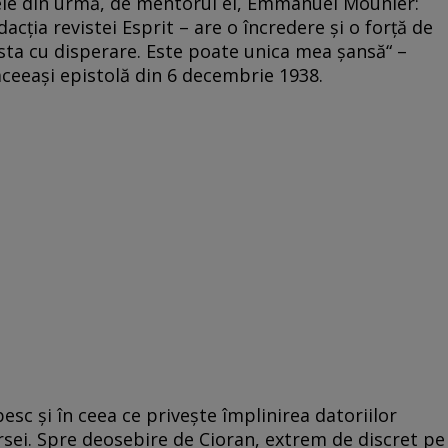
n cele din urmă, de mentorul ei, Emmanuel Mounier:
acţia revistei Esprit – are o încredere şi o forţă de
sta cu disperare. Este poate unica mea şansă“ –
aceeaşi epistolă din 6 decembrie 1938.
esc şi în ceea ce priveşte împlinirea datoriilor
ei. Spre deosebire de Cioran, extrem de discret pe