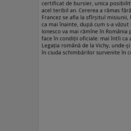
certificat de bursier, unica posibili
acel teribil an. Cererea a rămas fără
Francez se afla la sfîrşitul misiunii,
ca mai înainte, după cum s-a văzut ş
Ionesco va mai rămîne în România pî
face în condiţii oficiale: mai întîi c
Legaţia română de la Vichy, unde-şi 
în ciuda schimbărilor survenite în c