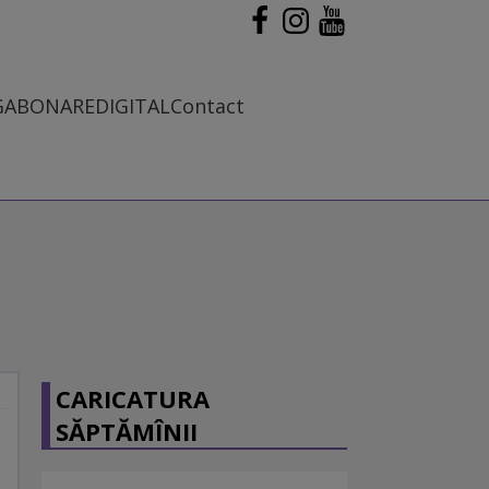
G
ABONARE
DIGITAL
Contact
CARICATURA
SĂPTĂMÎNII