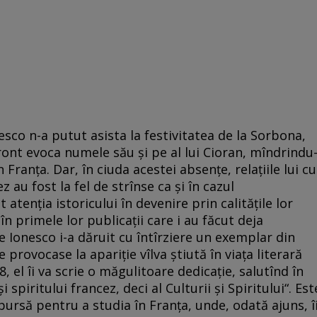
nesco n-a putut asista la festivitatea de la Sorbona,
ront evoca numele său şi pe al lui Cioran, mîndrindu
n Franţa. Dar, în ciuda acestei absenţe, relaţiile lui cu
z au fost la fel de strînse ca şi în cazul
atenţia istoricului în devenire prin calităţile lor
în primele lor publicaţii care i au făcut deja
 Ionesco i-a dăruit cu întîrziere un exemplar din
 provocase la apariţie vîlva ştiută în viaţa literară
 el îi va scrie o măgulitoare dedicaţie, salutînd în
spiritului francez, deci al Culturii şi Spiritului“. Est
 bursă pentru a studia în Franţa, unde, odată ajuns, î