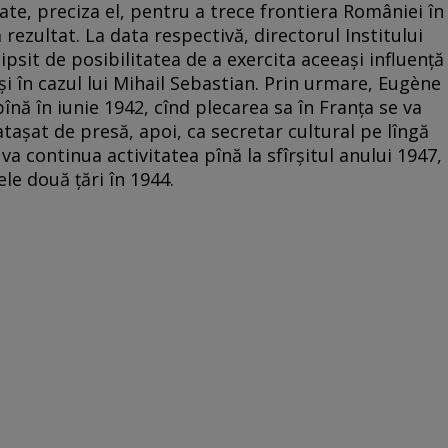
tate, preciza el, pentru a trece frontiera României în
 rezultat. La data respectivă, directorul Institului
 lipsit de posibilitatea de a exercita aceeaşi influenţă
i în cazul lui Mihail Sebastian. Prin urmare, Eugène
nă în iunie 1942, cînd plecarea sa în Franţa se va
a ataşat de presă, apoi, ca secretar cultural pe lîngă
va continua activitatea pînă la sfîrşitul anului 1947,
ele două ţări în 1944.