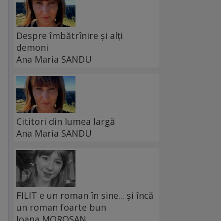
Despre îmbătrînire și alți
demoni
Ana Maria SANDU
Cititori din lumea largă
Ana Maria SANDU
FILIT e un roman în sine... și încă
un roman foarte bun
Ioana MOROȘAN