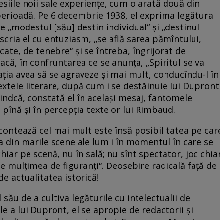
iile noii sale experienţe, cum o arată două din
ă perioadă. Pe 6 decembrie 1938, el exprima legătura
re „modestul [său] destin individual“ şi „destinul
ci, scria el cu entuziasm, „se află sarea pămîntului,
cate, de tenebre“ şi se întreba, îngrijorat de
că, în confruntarea ce se anunţa, „Spiritul se va
aţia avea să se agraveze şi mai mult, conducîndu-l în
extele literare, după cum i se destăinuie lui Dupront
iindcă, constată el în acelaşi mesaj, fantomele
a pînă şi în percepţia textelor lui Rimbaud.
contează cel mai mult este însă posibilitatea pe car
na din marile scene ale lumii în momentul în care se
hiar pe scenă, nu în sală; nu sînt spectator, joc chia
e mulţimea de figuranţi“. Deosebire radicală faţă de
de actualitatea istorică!
său de a cultiva legăturile cu intelectualii de
le a lui Dupront, el se apropie de redactorii şi