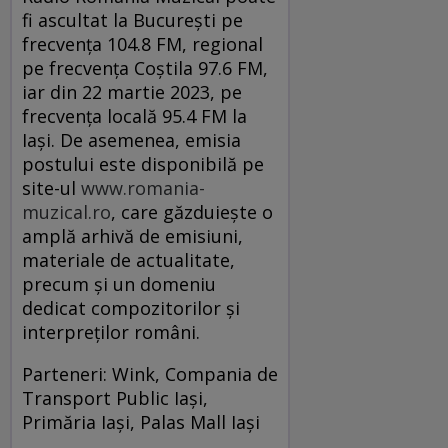
fi ascultat la București pe
frecvența 104.8 FM, regional
pe frecvența Coștila 97.6 FM,
iar din 22 martie 2023, pe
frecvența locală 95.4 FM la
Iași. De asemenea, emisia
postului este disponibilă pe
site-ul
www.romania-
muzical.ro
, care găzduiește o
amplă arhivă de emisiuni,
materiale de actualitate,
precum și un domeniu
dedicat compozitorilor și
interpreților români.
Parteneri: Wink, Compania de
Transport Public Iași,
Primăria Iași, Palas Mall Iași