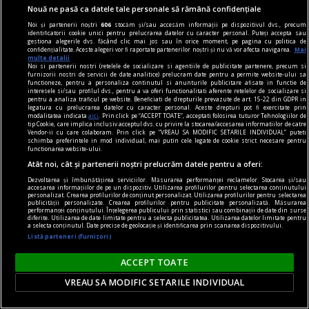
Nouă ne pasă ca datele tale personale să rămână confidențiale
Noi și partenerii noștri
606
stocăm și/sau accesăm informații pe dispozitivul dvs., precum
identificatorii cookie unici pentru prelucrarea datelor cu caracter personal. Puteți accepta sau
gestiona alegerile dvs. făcând clic mai jos sau în orice moment, pe pagina cu politica de
confidențialitate. Aceste alegeri vor fi raportate partenerilor noștri și nu vă vor afecta navigarea.
Mai
multe detalii
Noi si partenerii nostri (retelele de socializare si agentiile de publicitate partenere, precum si
furnizorii nostri de servicii de date analitice) prelucram date pentru a permite website-ului sa
functioneze, pentru a personaliza continutul si anunturile publicitare afisate in functie de
interesele si/sau profilul dvs., pentru a va oferi functionalitati aferente retelelor de socializare si
pentru a analiza traficul pe website. Beneficiati de drepturile prevazute de art. 15-22 din GDPR in
legatura cu prelucrarea datelor cu caracter personal. Aceste drepturi pot fi exercitate prin
One World Romania – Focus Ucraina: proiecție
modalitatea indicata
aici
. Prin click pe “ACCEPT TOATE”, acceptati folosirea tuturor Tehnologiilor de
tip Cookie, care implica inclusiv acceptul dvs. cu privire la stocarea/accesarea informatiilor de catre
„Photophobia”
Vendor-ii cu care colaboram. Prin click pe “VREAU SA MODIFIC SETARILE INDIVIDUAL” puteti
schimba preferintele in mod individual, mai putin cele legate de cookie strict necesare pentru
„Photophobia” marchează doi ani de la începerea
functionarea website-ului.
războiului în Ucraina și va avea loc pe 24
Atât noi, cât și partenerii noștri prelucrăm datele pentru a oferi:
februarie la Cinema Elvire Popesco.
Dezvoltarea și îmbunătățirea serviciilor. Măsurarea performanței reclamelor. Stocarea și/sau
accesarea informațiilor de pe un dispozitiv. Utilizarea profilurilor pentru selectarea conținutului
personalizat. Crearea profilurilor de conținut personalizat. Utilizarea profilurilor pentru selectarea
publicității personalizate. Crearea profilurilor pentru publicitate personalizată. Măsurarea
performanței conținutului. Înțelegerea publicului prin statistici sau combinații de date din surse
diferite. Utilizarea de date limitate pentru a selecta publicitatea. Utilizarea datelor limitate pentru
a selecta conținutul. Date precise de geolocație și identificarea prin scanarea dispozitivului.
Listă parteneri (furnizori)
ACCEPT TOATE
VREAU SA MODIFIC SETARILE INDIVIDUAL