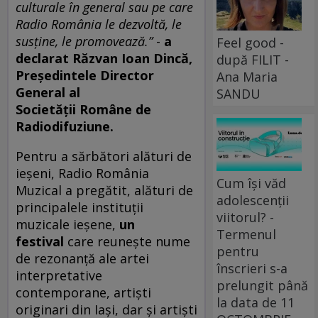
culturale în general sau pe care
Radio România le dezvoltă, le
susține, le promovează.”
-
a
Feel good -
declarat Răzvan Ioan Dincă,
după FILIT -
Președintele Director
Ana Maria
General al
SANDU
Societății
Române de
Radiodifuziune.
Pentru a sărbători alături de
ieșeni, Radio România
Cum își văd
Muzical a pregătit, alături de
adolescenții
principalele instituții
viitorul? -
muzicale ieșene,
un
Termenul
festival
care reunește nume
pentru
de rezonanță ale artei
înscrieri s-a
interpretative
prelungit până
contemporane, artiști
la data de 11
originari din Iași, dar și artiști