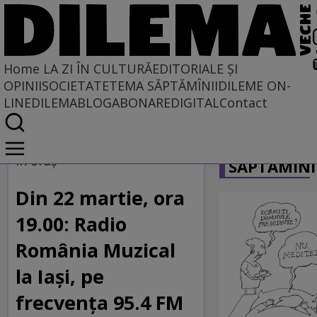
Home
LA ZI ÎN CULTURĂ
EDITORIALE ȘI
OPINII
SOCIETATE
TEMA SĂPTĂMÎNII
DILEME ON-
LINE
DILEMABLOG
ABONARE
DIGITAL
Contact
Home
CARICATU
La zi în cultură
În oraș
SĂPTĂMÎNI
Din 22 martie, ora
19.00: Radio
România Muzical
la Iași, pe
frecvența 95.4 FM