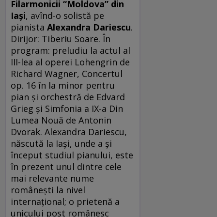
Filarmonicii
“Moldova” din
Ia
și
, avînd-o solistă pe
pianista
Alexandra Dariescu
.
Dirijor: Tiberiu Soare. În
program: preludiu la actul al
III-lea al operei Lohengrin de
Richard Wagner, Concertul
op. 16 în la minor pentru
pian și orchestră de Edvard
Grieg și Simfonia a IX-a Din
Lumea Nouă de Antonin
Dvorak. Alexandra Dariescu,
născută la Iași, unde a și
început studiul pianului, este
în prezent unul dintre cele
mai relevante nume
românești la nivel
internațional; o prietenă a
unicului post românesc