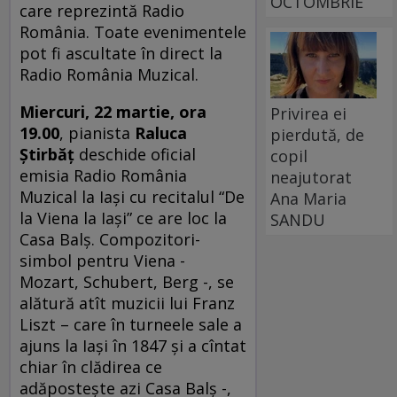
OCTOMBRIE
care reprezintă Radio
România. Toate evenimentele
pot fi ascultate în direct la
Radio România Muzical.
Miercuri, 22 martie, ora
Privirea ei
19.00
, pianista
Raluca
pierdută, de
Știrbăț
deschide oficial
copil
emisia Radio România
neajutorat
Muzical la Iași cu recitalul “De
Ana Maria
la Viena la Iași” ce are loc la
SANDU
Casa Balș. Compozitori-
simbol pentru Viena -
Mozart, Schubert, Berg -, se
alătură atît muzicii lui Franz
Liszt – care în turneele sale a
ajuns la Iași în 1847 și a cîntat
chiar în clădirea ce
adăpostește azi Casa Balș -,