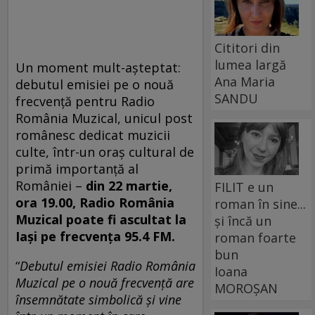
Cititori din
lumea largă
Un moment mult-așteptat:
Ana Maria
debutul emisiei pe o nouă
SANDU
frecvență pentru Radio
România Muzical, unicul post
românesc dedicat muzicii
culte, într-un oraș cultural de
primă importanță al
României –
din 22 martie,
FILIT e un
ora 19.00, Radio România
roman în sine...
Muzical poate fi ascultat la
și încă un
Iași pe frecvența 95.4 FM.
roman foarte
bun
“
Debutul emisiei Radio România
Ioana
Muzical pe o nouă frecvență are
MOROȘAN
însemnătate
simbolică și vine