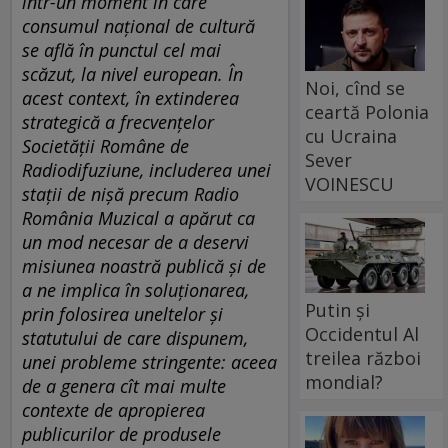
într-un moment în care
consumul național de cultură
se află în punctul cel mai
scăzut, la nivel european. În
Noi, cînd se
acest context, în extinderea
ceartă Polonia
strategică a frecvențelor
cu Ucraina
Societății Române de
Sever
Radiodifuziune, includerea unei
VOINESCU
stații de nișă precum Radio
România Muzical a apărut ca
un mod necesar de a deservi
misiunea noastră publică și de
a ne implica în soluționarea,
Putin și
prin folosirea uneltelor și
Occidentul Al
statutului de care dispunem,
treilea război
unei probleme stringente: aceea
mondial?
de a genera cît mai multe
contexte de apropierea
publicurilor de produsele