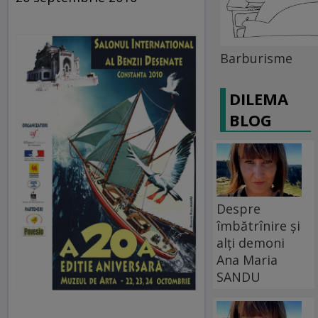
Barburisme
DILEMA
BLOG
Despre
îmbătrînire și
alți demoni
Ana Maria
SANDU