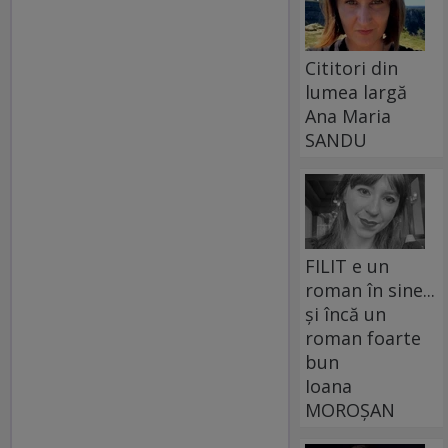
Cititori din
lumea largă
Ana Maria
SANDU
FILIT e un
roman în sine...
și încă un
roman foarte
bun
Ioana
MOROȘAN