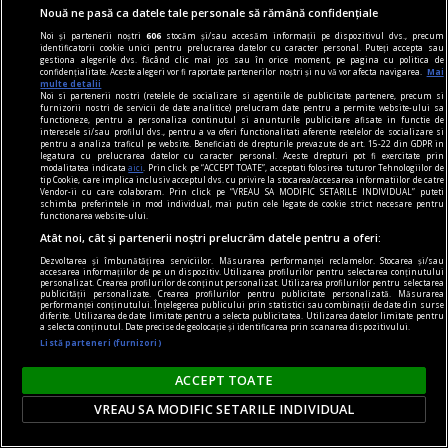
Nouă ne pasă ca datele tale personale să rămână confidențiale
Noi și partenerii noștri
606
stocăm și/sau accesăm informații pe dispozitivul dvs., precum
identificatorii cookie unici pentru prelucrarea datelor cu caracter personal. Puteți accepta sau
gestiona alegerile dvs. făcând clic mai jos sau în orice moment, pe pagina cu politica de
confidențialitate. Aceste alegeri vor fi raportate partenerilor noștri și nu vă vor afecta navigarea.
Mai
multe detalii
Noi si partenerii nostri (retelele de socializare si agentiile de publicitate partenere, precum si
furnizorii nostri de servicii de date analitice) prelucram date pentru a permite website-ului sa
functioneze, pentru a personaliza continutul si anunturile publicitare afisate in functie de
interesele si/sau profilul dvs., pentru a va oferi functionalitati aferente retelelor de socializare si
pentru a analiza traficul pe website. Beneficiati de drepturile prevazute de art. 15-22 din GDPR in
legatura cu prelucrarea datelor cu caracter personal. Aceste drepturi pot fi exercitate prin
Pofta de dulce: ce încearcă să-ți spună
modalitatea indicata
aici
. Prin click pe “ACCEPT TOATE”, acceptati folosirea tuturor Tehnologiilor de
tip Cookie, care implica inclusiv acceptul dvs. cu privire la stocarea/accesarea informatiilor de catre
organismul și de ce apare atât de des. Cele mai
Vendor-ii cu care colaboram. Prin click pe “VREAU SA MODIFIC SETARILE INDIVIDUAL” puteti
schimba preferintele in mod individual, mai putin cele legate de cookie strict necesare pentru
frecvente 5 cauze explicate de specialiști
functionarea website-ului.
Puțini oameni pot spune că nu au simțit
Atât noi, cât și partenerii noștri prelucrăm datele pentru a oferi:
niciodată acea dorință puternică de a mânca ceva
Dezvoltarea și îmbunătățirea serviciilor. Măsurarea performanței reclamelor. Stocarea și/sau
accesarea informațiilor de pe un dispozitiv. Utilizarea profilurilor pentru selectarea conținutului
personalizat. Crearea profilurilor de conținut personalizat. Utilizarea profilurilor pentru selectarea
dulce. Fie că este vorba despre o tabletă de
publicității personalizate. Crearea profilurilor pentru publicitate personalizată. Măsurarea
performanței conținutului. Înțelegerea publicului prin statistici sau combinații de date din surse
ciocolată după prânz, o prăjitură la finalul unei
diferite. Utilizarea de date limitate pentru a selecta publicitatea. Utilizarea datelor limitate pentru
a selecta conținutul. Date precise de geolocație și identificarea prin scanarea dispozitivului.
zile dificile sau câțiva biscuiți înainte de culcare,
Listă parteneri (furnizori)
pofta de zahăr apare adesea pe neașteptate și
ACCEPT TOATE
pare imposibil d
VREAU SA MODIFIC SETARILE INDIVIDUAL