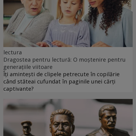
lectura
Dragostea pentru lectură: O moștenire pentru
generațiile viitoare
Îți amintești de clipele petrecute în copilărie
când stăteai cufundat în paginile unei cărți
captivante?