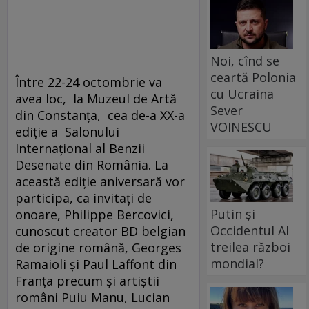
Noi, cînd se
ceartă Polonia
Între 22-24 octombrie va
cu Ucraina
avea loc, la Muzeul de Artă
Sever
din Constanţa, cea de-a XX-a
VOINESCU
ediţie a Salonului
Internaţional al Benzii
Desenate din România. La
această ediţie aniversară vor
participa, ca invitaţi de
Putin și
onoare, Philippe Bercovici,
Occidentul Al
cunoscut creator BD belgian
treilea război
de origine română, Georges
mondial?
Ramaioli şi Paul Laffont din
Franţa precum şi artiştii
români Puiu Manu, Lucian