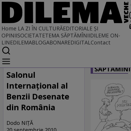
Home
LA ZI ÎN CULTURĂ
EDITORIALE ȘI
OPINII
SOCIETATE
TEMA SĂPTĂMÎNII
DILEME ON-
LINE
DILEMABLOG
ABONARE
DIGITAL
Contact
Home
CARICATU
La zi în cultură
SĂPTĂMÎNI
DILEMA VECHE VĂ RECOMANDĂ
Salonul
Internațional al
Benzii Desenate
din România
Dodo NIȚĂ
20 septembrie 2010