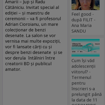
Amarii – Jup şi Radu
Cătăniciu. Invitat special al
ediţiei – şi maestru de
Feel good -
ceremonii – va fi profesorul
după FILIT -
Adrian Cioroianu, un mare
Ana Maria
colecţionar de benzi
SANDU
desenate. La salon se vor
vernisa mai multe expoziţii,
vor fi lansate cărţi cu şi
despre benzi desenate şi se
vor derula întâlniri între
Cum își văd
creatorii BD şi publicul
adolescenții
amator.
viitorul? -
Termenul
pentru
înscrieri s-a
prelungit până
la data de 11