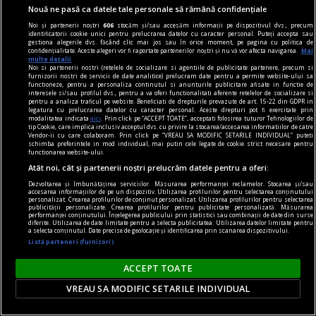
servicii all inclusive, însă experiența nu s-a ridicat
Nouă ne pasă ca datele tale personale să rămână confidențiale
la nivelul așteptărilor sale.
Noi și partenerii noștri
606
stocăm și/sau accesăm informații pe dispozitivul dvs., precum
identificatorii cookie unici pentru prelucrarea datelor cu caracter personal. Puteți accepta sau
gestiona alegerile dvs. făcând clic mai jos sau în orice moment, pe pagina cu politica de
confidențialitate. Aceste alegeri vor fi raportate partenerilor noștri și nu vă vor afecta navigarea.
Mai
multe detalii
Noi si partenerii nostri (retelele de socializare si agentiile de publicitate partenere, precum si
furnizorii nostri de servicii de date analitice) prelucram date pentru a permite website-ului sa
functioneze, pentru a personaliza continutul si anunturile publicitare afisate in functie de
interesele si/sau profilul dvs., pentru a va oferi functionalitati aferente retelelor de socializare si
pentru a analiza traficul pe website. Beneficiati de drepturile prevazute de art. 15-22 din GDPR in
legatura cu prelucrarea datelor cu caracter personal. Aceste drepturi pot fi exercitate prin
modalitatea indicata
aici
. Prin click pe “ACCEPT TOATE”, acceptati folosirea tuturor Tehnologiilor de
tip Cookie, care implica inclusiv acceptul dvs. cu privire la stocarea/accesarea informatiilor de catre
Vendor-ii cu care colaboram. Prin click pe “VREAU SA MODIFIC SETARILE INDIVIDUAL” puteti
schimba preferintele in mod individual, mai putin cele legate de cookie strict necesare pentru
functionarea website-ului.
Atât noi, cât și partenerii noștri prelucrăm datele pentru a oferi:
Dezvoltarea și îmbunătățirea serviciilor. Măsurarea performanței reclamelor. Stocarea și/sau
accesarea informațiilor de pe un dispozitiv. Utilizarea profilurilor pentru selectarea conținutului
personalizat. Crearea profilurilor de conținut personalizat. Utilizarea profilurilor pentru selectarea
publicității personalizate. Crearea profilurilor pentru publicitate personalizată. Măsurarea
performanței conținutului. Înțelegerea publicului prin statistici sau combinații de date din surse
diferite. Utilizarea de date limitate pentru a selecta publicitatea. Utilizarea datelor limitate pentru
Așa arată aglomerația până la refuz! Canicula a
a selecta conținutul. Date precise de geolocație și identificarea prin scanarea dispozitivului.
Listă parteneri (furnizori)
golit străzile și a umplut piscinele din China
Valul de căldură care a cuprins nord-estul Chinei
ACCEPT TOATE
i-a determinat pe oameni să caute refugiu în
VREAU SA MODIFIC SETARILE INDIVIDUAL
bazine și parcuri acvatice, unde temperaturile