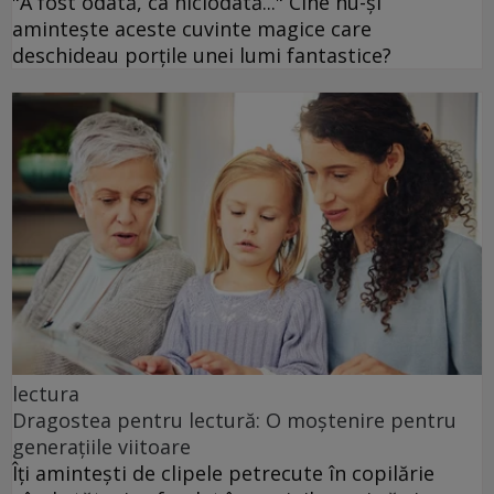
"A fost odată, ca niciodată..." Cine nu-și
amintește aceste cuvinte magice care
deschideau porțile unei lumi fantastice?
lectura
Dragostea pentru lectură: O moștenire pentru
generațiile viitoare
Îți amintești de clipele petrecute în copilărie