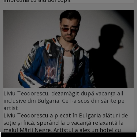
Liviu Teodorescu, dezamăgit după vacanța all
inclusive din Bulgaria. Ce l-a scos din sărite pe
artist
Liviu Teodorescu a plecat în Bulgaria alături de
soție și fiică, sperând la o vacanță relaxantă la
malul Mării Negre. Artistul a ales un hotel cu