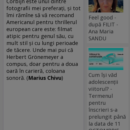
Corbijn este unul dintre
fotografii mei preferaţi, şi tot
îmi rămîne să vă recomand
Feel good -
Americanul pentru thrillerul
după FILIT -
european care este: filmat
Ana Maria
atipic pentru genul său, cu
SANDU
mult stil şi cu lungi perioade
de tăcere. Unde mai pui că
Herbert Grönemeyer a
compus, doar pentru a doua
oară în carieră, coloana
Cum își văd
sonoră. (
Marius Chivu
)
adolescenții
viitorul? -
Termenul
pentru
înscrieri s-a
prelungit până
la data de 11