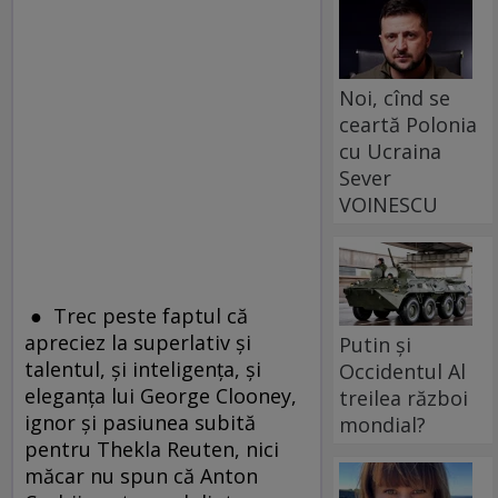
Noi, cînd se
ceartă Polonia
cu Ucraina
Sever
VOINESCU
● Trec peste faptul că
apreciez la superlativ şi
Putin și
talentul, şi inteligenţa, şi
Occidentul Al
eleganţa lui George Clooney,
treilea război
ignor şi pasiunea subită
mondial?
pentru Thekla Reuten, nici
măcar nu spun că Anton