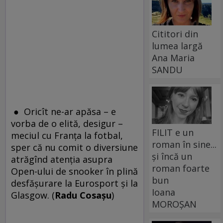
Cititori din
lumea largă
Ana Maria
SANDU
● Oricît ne-ar apăsa – e
vorba de o elită, desigur –
FILIT e un
meciul cu Franţa la fotbal,
roman în sine...
sper că nu comit o diversiune
și încă un
atrăgînd atenţia asupra
roman foarte
Open-ului de snooker în plină
bun
desfăşurare la Eurosport şi la
Ioana
Glasgow. (
Radu Cosaşu
)
MOROȘAN