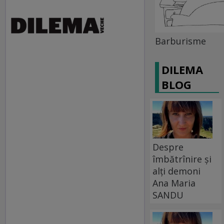
Barburisme
DILEMA
BLOG
Despre
îmbătrînire și
alți demoni
Ana Maria
SANDU