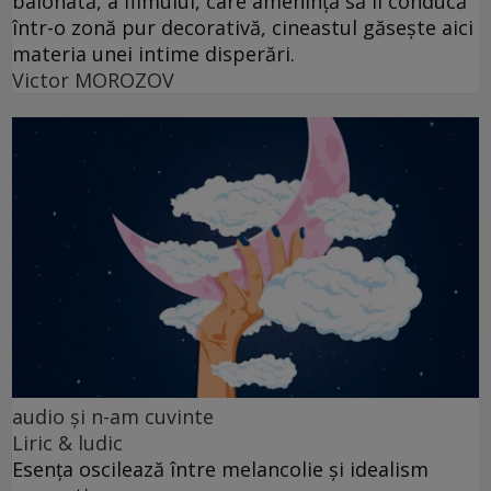
balonată, a filmului, care amenință să îl conducă
într-o zonă pur decorativă, cineastul găsește aici
materia unei intime disperări.
Victor MOROZOV
audio şi n-am cuvinte
Liric & ludic
Esența oscilează între melancolie și idealism