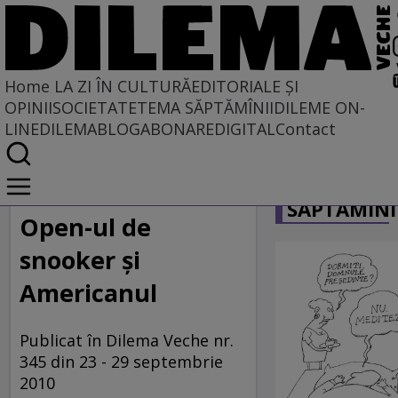
Home
LA ZI ÎN CULTURĂ
EDITORIALE ȘI
OPINII
SOCIETATE
TEMA SĂPTĂMÎNII
DILEME ON-
LINE
DILEMABLOG
ABONARE
DIGITAL
Contact
Home
CARICATU
La zi în cultură
SĂPTĂMÎNI
DILEMA VECHE VĂ RECOMANDĂ
Open-ul de
snooker și
Americanul
Publicat în Dilema Veche nr.
345 din 23 - 29 septembrie
2010