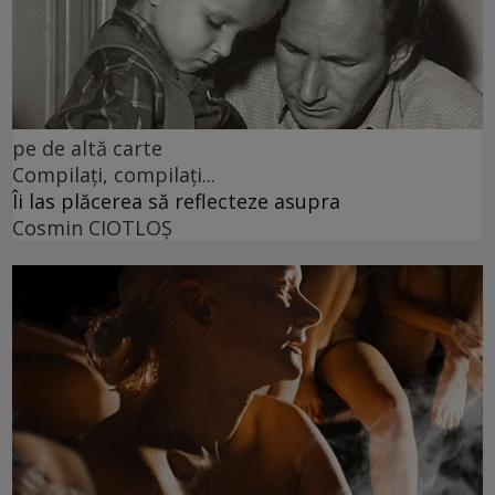
pe de altă carte
Compilați, compilați...
Îi las plăcerea să reflecteze asupra
Cosmin CIOTLOŞ