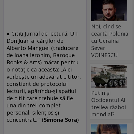
Noi, cînd se
● Citiţi Jurnal de lectură. Un
ceartă Polonia
Don Juan al cărţilor de
cu Ucraina
Alberto Manguel (traducere
Sever
de Ioana Ieronim, Baroque
VOINESCU
Books & Arts) măcar pentru
o notaţie ca aceasta: „Aici
vorbeşte un adevărat cititor,
conştient de protocolul
lecturii, apărîndu-şi spaţiul
Putin și
de citit care trebuie să fie
Occidentul Al
una din trei: complet
treilea război
personal, silenţios şi
mondial?
concentrat...“ (
Simona Sora
)