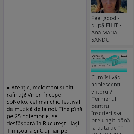
Feel good -
după FILIT -
Ana Maria
SANDU
Cum își văd
adolescenții
● Atenţie, melomani şi alţi
viitorul? -
rafinaţi! Vineri începe
Termenul
SoNoRo, cel mai chic festival
pentru
de muzică de la noi. Ţine pînă
înscrieri s-a
pe 25 noiembrie, se
prelungit până
desfăşoară în Bucureşti, Iaşi,
la data de 11
Timişoara şi Cluj, iar pe