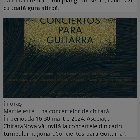
Când faci febră, când plângi din senin, când râzi
cu toată gura știrbă.
în oraș
Martie este luna concertelor de chitară
În perioada 16-30 martie 2024, Asociația
ChitaraNova vă invită la concertele din cadrul
turneului național „Conciertos para Guitarra”.