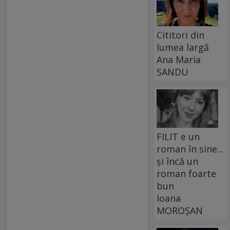
Cititori din
lumea largă
Ana Maria
SANDU
FILIT e un
roman în sine...
și încă un
roman foarte
bun
Ioana
MOROȘAN