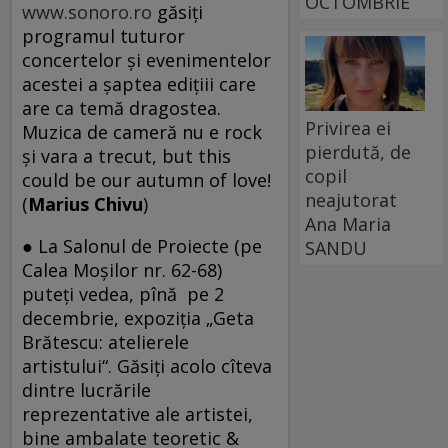
OCTOMBRIE
www.sonoro.ro
găsiţi
programul tuturor
concertelor şi evenimentelor
acestei a şaptea ediţiii care
are ca temă dragostea.
Privirea ei
Muzica de cameră nu e rock
pierdută, de
şi vara a trecut, but this
copil
could be our autumn of love!
neajutorat
(
Marius Chivu
)
Ana Maria
● La Salonul de Proiecte (pe
SANDU
Calea Moşilor nr. 62-68)
puteţi vedea, pînă pe 2
decembrie, expoziţia „Geta
Brătescu: atelierele
artistului“. Găsiţi acolo cîteva
dintre lucrările
reprezentative ale artistei,
bine ambalate teoretic &