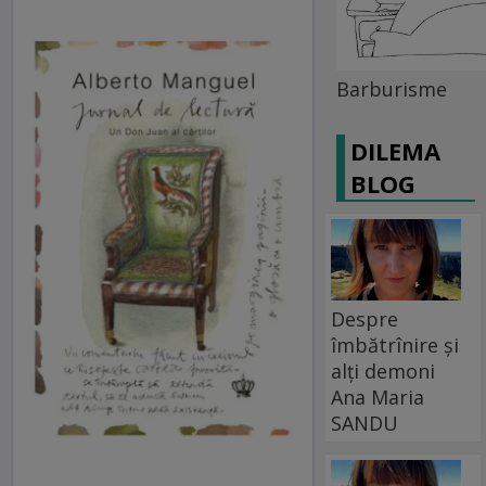
Barburisme
DILEMA
BLOG
Despre
îmbătrînire și
alți demoni
Ana Maria
SANDU