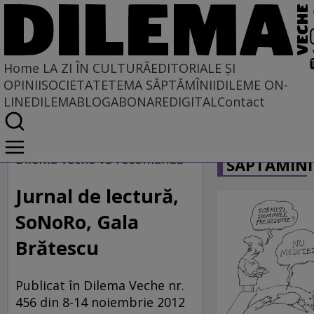
Home
LA ZI ÎN CULTURĂ
EDITORIALE ȘI
OPINII
SOCIETATE
TEMA SĂPTĂMÎNII
DILEME ON-
LINE
DILEMABLOG
ABONARE
DIGITAL
Contact
Home
CARICATU
La zi în cultură
Dilema veche vă recomandă
SĂPTĂMÎNI
DILEMA VECHE VĂ RECOMANDĂ
Jurnal de lectură,
SoNoRo, Gala
Brătescu
Publicat în Dilema Veche nr.
456 din 8-14 noiembrie 2012