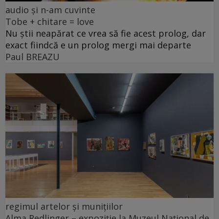
audio și n-am cuvinte
Tobe + chitare = love
Nu știi neapărat ce vrea să fie acest prolog, dar
exact fiindcă e un prolog mergi mai departe
Paul BREAZU
regimul artelor și munițiilor
Alma Redlinger – expoziție la Muzeul Național de