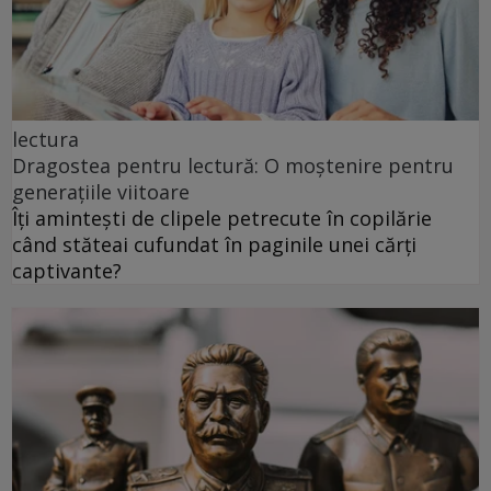
lectura
Dragostea pentru lectură: O moștenire pentru
generațiile viitoare
Îți amintești de clipele petrecute în copilărie
când stăteai cufundat în paginile unei cărți
captivante?