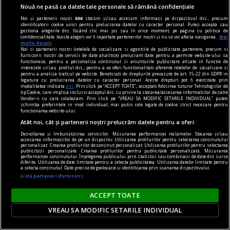
Nouă ne pasă ca datele tale personale să rămână confidențiale
Noi și partenerii noștri
606
stocăm și/sau accesăm informații pe dispozitivul dvs., precum
identificatorii cookie unici pentru prelucrarea datelor cu caracter personal. Puteți accepta sau
gestiona alegerile dvs. făcând clic mai jos sau în orice moment, pe pagina cu politica de
Trei obiceiuri care pot întârzia demența cu până
confidențialitate. Aceste alegeri vor fi raportate partenerilor noștri și nu vă vor afecta navigarea.
Mai
multe detalii
la 13 ani. Descoperirea importantă făcută de
Noi si partenerii nostri (retelele de socializare si agentiile de publicitate partenere, precum si
furnizorii nostri de servicii de date analitice) prelucram date pentru a permite website-ului sa
cercetători
functioneze, pentru a personaliza continutul si anunturile publicitare afisate in functie de
interesele si/sau profilul dvs., pentru a va oferi functionalitati aferente retelelor de socializare si
Demența nu este o consecință inevitabilă a
pentru a analiza traficul pe website. Beneficiati de drepturile prevazute de art. 15-22 din GDPR in
legatura cu prelucrarea datelor cu caracter personal. Aceste drepturi pot fi exercitate prin
înaintării în vârstă, iar unele măsuri simple
modalitatea indicata
aici
. Prin click pe “ACCEPT TOATE”, acceptati folosirea tuturor Tehnologiilor de
tip Cookie, care implica inclusiv acceptul dvs. cu privire la stocarea/accesarea informatiilor de catre
adoptate la mijlocul vieții pot reduce
Vendor-ii cu care colaboram. Prin click pe “VREAU SA MODIFIC SETARILE INDIVIDUAL” puteti
schimba preferintele in mod individual, mai putin cele legate de cookie strict necesare pentru
considerabil riscul de apariție a bolii.
functionarea website-ului.
Atât noi, cât și partenerii noștri prelucrăm datele pentru a oferi:
Dezvoltarea și îmbunătățirea serviciilor. Măsurarea performanței reclamelor. Stocarea și/sau
accesarea informațiilor de pe un dispozitiv. Utilizarea profilurilor pentru selectarea conținutului
personalizat. Crearea profilurilor de conținut personalizat. Utilizarea profilurilor pentru selectarea
publicității personalizate. Crearea profilurilor pentru publicitate personalizată. Măsurarea
performanței conținutului. Înțelegerea publicului prin statistici sau combinații de date din surse
diferite. Utilizarea de date limitate pentru a selecta publicitatea. Utilizarea datelor limitate pentru
a selecta conținutul. Date precise de geolocație și identificarea prin scanarea dispozitivului.
Listă parteneri (furnizori)
ACCEPT TOATE
VREAU SA MODIFIC SETARILE INDIVIDUAL