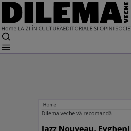
Home
LA ZI ÎN CULTURĂ
EDITORIALE ȘI OPINII
SOCIE
Home
La zi în cultură
Dilema veche vă recomandă
DILEMA VECHE VĂ RECOMANDĂ
Jazz Nouveau, Evgheni