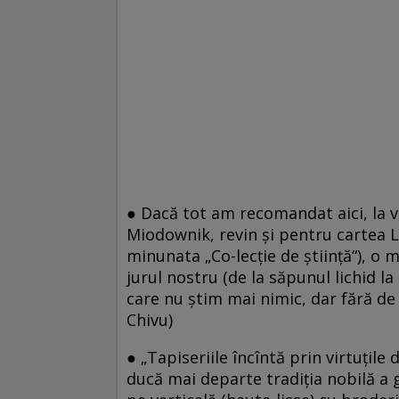
● Dacă tot am recomandat aici, la 
Miodownik, revin şi pentru cartea Li
minunata „Co-lecţie de ştiinţă“), o m
jurul nostru (de la săpunul lichid la
care nu ştim mai nimic, dar fără de 
Chivu)
● „Tapiseriile încîntă prin virtuțile 
ducă mai departe tradiția nobilă a g