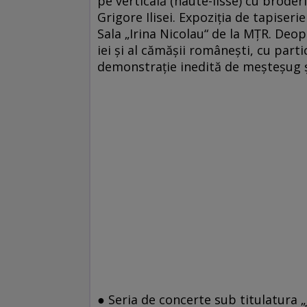
pe verticală (haute-lisse) cu broder
Grigore Ilisei. Expoziția de tapise
Sala „Irina Nicolau“ de la MȚR. Deop
iei și al cămășii românești, cu parti
demonstrație inedită de meșteșug ș
● Seria de concerte sub titulatura 