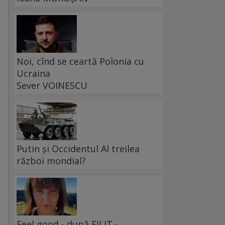
Noi, cînd se ceartă Polonia cu
Ucraina
Sever VOINESCU
Putin și Occidentul Al treilea
război mondial?
Feel good - după FILIT -