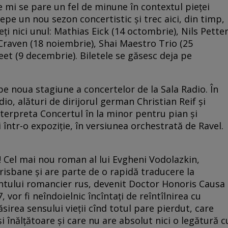
re mi se pare un fel de minune în contextul pieţei
epe un nou sezon concertistic şi trec aici, din timp,
deţi nici unul: Mathias Eick (14 octombrie), Nils Pette
raven (18 noiembrie), Shai Maestro Trio (25
eet (9 decembrie). Biletele se găsesc deja pe
pe noua stagiune a concertelor de la Sala Radio. În
o, alături de dirijorul german Christian Reif și
terpreta Concertul în la minor pentru pian și
într-o expoziție, în versiunea orchestrată de Ravel.
 Cel mai nou roman al lui Evgheni Vodolazkin,
risbane și are parte de o rapidă traducere la
nantului romancier rus, devenit Doctor Honoris Causa
, vor fi neîndoielnic încîntați de reîntîlnirea cu
irea sensului vieții cînd totul pare pierdut, care
 înălțătoare și care nu are absolut nici o legătură c