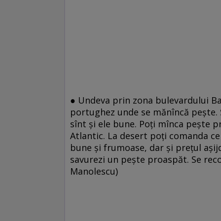
● Undeva prin zona bulevardului Ba
portughez unde se mănîncă pește. S
sînt și ele bune. Poți mînca pește 
Atlantic. La desert poți comanda ce
bune și frumoase, dar și prețul așij
savurezi un pește proaspăt. Se rec
Manolescu)