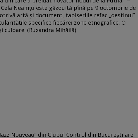
ia din care a preluat novator nodul de la Putna.“ –
rie Cela Neamțu este găzduită pînă pe 9 octombrie de
otrivă artă și document, tapiseriile refac „destinul“
cularitățile specifice fiecărei zone etnografice. O
i culoare. (Ruxandra Mihăilă)
„Jazz Nouveau“ din Clubul Control din Bucureşti are