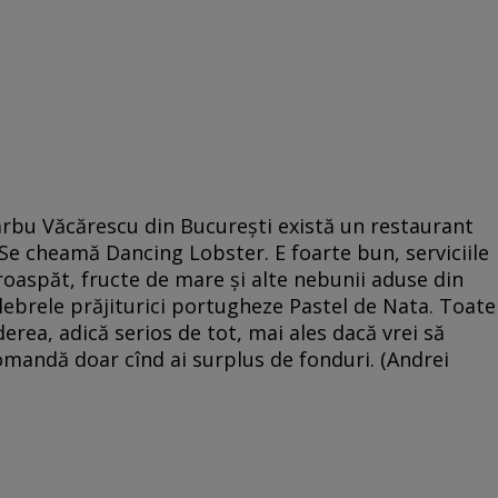
rbu Văcărescu din București există un restaurant
e cheamă Dancing Lobster. E foarte bun, serviciile
proaspăt, fructe de mare și alte nebunii aduse din
lebrele prăjiturici portugheze Pastel de Nata. Toate
derea, adică serios de tot, mai ales dacă vrei să
omandă doar cînd ai surplus de fonduri. (Andrei