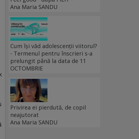
Ana Maria SANDU
Cum își văd adolescenții viitorul?
- Termenul pentru înscrieri s-a
prelungit până la data de 11
OCTOMBRIE
k
s
Privirea ei pierdută, de copil
neajutorat
Ana Maria SANDU
ă