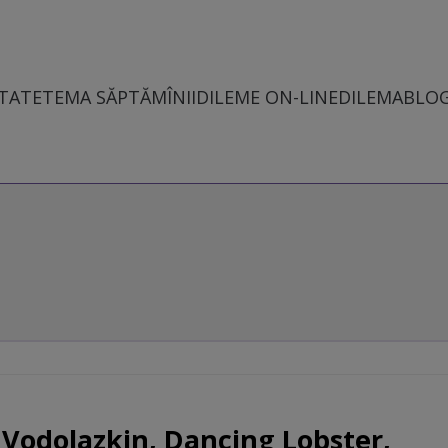
TATE
TEMA SĂPTĂMÎNII
DILEME ON-LINE
DILEMABLO
 Vodolazkin, Dancing Lobster,