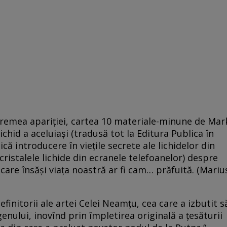
vremea apariţiei, cartea 10 materiale-minune de Mar
chid a aceluiaşi (tradusă tot la Editura Publica în
ică introducere în vieţile secrete ale lichidelor din
 cristalele lichide din ecranele telefoanelor) despre
care însăşi viaţa noastră ar fi cam… prăfuită. (Mariu
definitorii ale artei Celei Neamțu, cea care a izbutit s
enului, inovînd prin împletirea originală a țesăturii