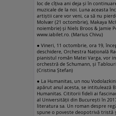
loc de cîţiva ani deja şi în continua
muzicale de la noi. Luna aceasta înc
artiştii care vor veni, ca să nu pier
Molvær (21 octombrie), Makaya McC
noiembrie) şi Niels Broos & Jamie P
www.iabilet.ro. (Marius Chivu)
● Vineri, 11 octombrie, ora 19, înce
deschidere, Orchestra Națională Radi
pianistul român Matei Varga, vor in
orchestră de Schumann, și Tablouri 
(Cristina Ștefan)
● La Humanitas, un nou Vodolazkin!
apărut anul acesta, se intitulează B
Humanitas. Cititorii fideli ai fasci
al Universității din București în 2017
literatura sa. Un roman despre regăs
spune o poveste deopotrivă tristă și