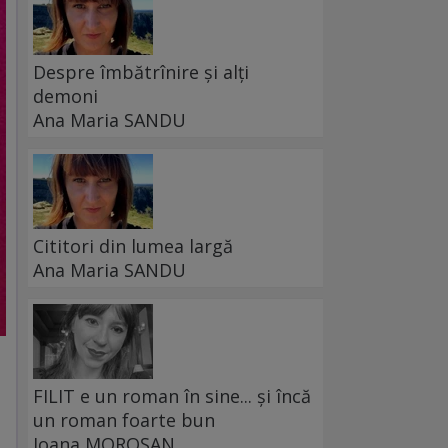
Despre îmbătrînire și alți
demoni
Ana Maria SANDU
Cititori din lumea largă
Ana Maria SANDU
FILIT e un roman în sine... și încă
un roman foarte bun
Ioana MOROȘAN