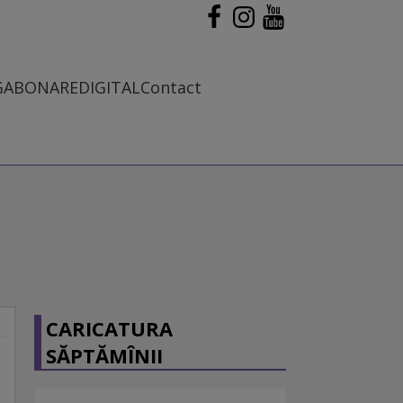
G
ABONARE
DIGITAL
Contact
CARICATURA
SĂPTĂMÎNII