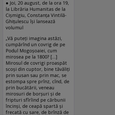
● Joi, 20 august, de la ora 19,
la Librăria Humanitas de la
Cişmigiu, Constanţa Vintilă-
Ghiţulescu îşi lansează
volumul
„Vă puteţi imagina astăzi,
cumpărînd un covrig de pe
Podul Mogoşoaiei, cum
mirosea pe la 1800? […]
Mirosul de covrigi proaspăt
scoşi din cuptor, bine tăvăliţi
prin susan sau prin mac, se
estompa spre prînz, cînd, de
prin bucătării, veneau
mirosuri de borşuri şi de
fripturi sfîrîind pe cărbunii
încinşi, de ceapă spartă şi
frecată cu sare, de brînză de