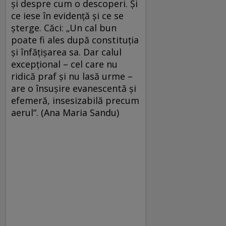
şi despre cum o descoperi. Şi
ce iese în evidenţă şi ce se
şterge. Căci: „Un cal bun
poate fi ales după constituţia
şi înfăţişarea sa. Dar calul
excepţional – cel care nu
ridică praf şi nu lasă urme –
are o însuşire evanescentă şi
efemeră, insesizabilă precum
aerul“. (Ana Maria Sandu)