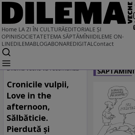
Home
LA ZI ÎN CULTURĂ
EDITORIALE ȘI
OPINII
SOCIETATE
TEMA SĂPTĂMÎNII
DILEME ON-
LINE
DILEMABLOG
ABONARE
DIGITAL
Contact
Home
CARICATU
La zi în cultură
Dilema veche vă recomandă
SĂPTĂMÎNI
DILEMA VECHE VĂ RECOMANDĂ
Cronicile vulpii,
Love in the
afternoon,
Sălbăticie.
Pierdută şi