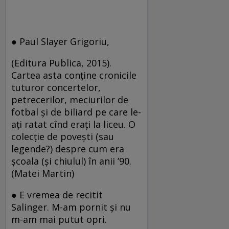
● Paul Slayer Grigoriu,
(Editura Publica, 2015).
Cartea asta conţine cronicile
tuturor concertelor,
petrecerilor, meciurilor de
fotbal şi de biliard pe care le-
aţi ratat cînd eraţi la liceu. O
colecţie de poveşti (sau
legende?) despre cum era
şcoala (şi chiulul) în anii ’90.
(Matei Martin)
● E vremea de recitit
Salinger. M-am pornit şi nu
m-am mai putut opri.