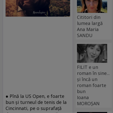
Cititori din
lumea largă
Ana Maria
SANDU
FILIT e un
roman în sine...
și încă un
roman foarte
bun
● Pînă la US Open, e foarte
Ioana
bun şi turneul de tenis de la
MOROȘAN
Cincinnati, pe o suprafaţă