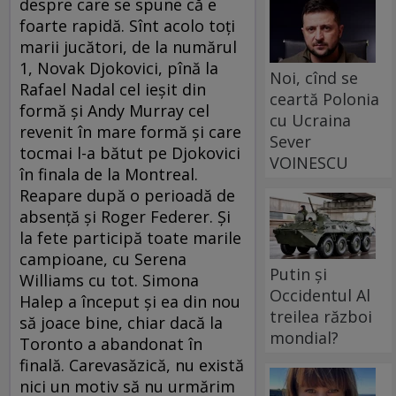
despre care se spune că e
foarte rapidă. Sînt acolo toţi
marii jucători, de la numărul
1, Novak Djokovici, pînă la
Noi, cînd se
Rafael Nadal cel ieşit din
ceartă Polonia
formă şi Andy Murray cel
cu Ucraina
revenit în mare formă şi care
Sever
tocmai l-a bătut pe Djokovici
VOINESCU
în finala de la Montreal.
Reapare după o perioadă de
absenţă şi Roger Federer. Şi
la fete participă toate marile
campioane, cu Serena
Putin și
Williams cu tot. Simona
Occidentul Al
Halep a început şi ea din nou
treilea război
să joace bine, chiar dacă la
mondial?
Toronto a abandonat în
finală. Carevasăzică, nu există
nici un motiv să nu urmărim