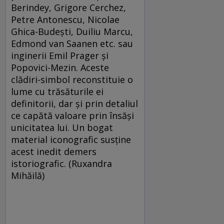
Berindey, Grigore Cerchez,
Petre Antonescu, Nicolae
Ghica-Budeşti, Duiliu Marcu,
Edmond van Saanen etc. sau
inginerii Emil Prager şi
Popovici-Mezin. Aceste
clădiri-simbol reconstituie o
lume cu trăsăturile ei
definitorii, dar şi prin detaliul
ce capătă valoare prin însăşi
unicitatea lui. Un bogat
material iconografic susţine
acest inedit demers
istoriografic. (Ruxandra
Mihăilă)