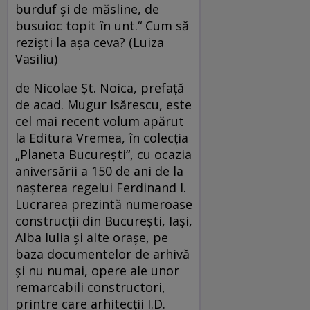
burduf şi de măsline, de
busuioc topit în unt.“ Cum să
rezişti la aşa ceva? (Luiza
Vasiliu)
de Nicolae Şt. Noica, prefaţă
de acad. Mugur Isărescu, este
cel mai recent volum apărut
la Editura Vremea, în colecţia
„Planeta Bucureşti“, cu ocazia
aniversării a 150 de ani de la
naşterea regelui Ferdinand I.
Lucrarea prezintă numeroase
construcţii din Bucureşti, Iaşi,
Alba Iulia şi alte oraşe, pe
baza documentelor de arhivă
şi nu numai, opere ale unor
remarcabili constructori,
printre care arhitecţii I.D.