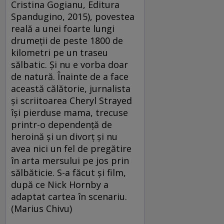
Cristina Gogianu, Editura
Spandugino, 2015), povestea
reală a unei foarte lungi
drumeţii de peste 1800 de
kilometri pe un traseu
sălbatic. Şi nu e vorba doar
de natură. Înainte de a face
această călătorie, jurnalista
şi scriitoarea Cheryl Strayed
îşi pierduse mama, trecuse
printr-o dependenţă de
heroină şi un divorţ şi nu
avea nici un fel de pregătire
în arta mersului pe jos prin
sălbăticie. S-a făcut şi film,
după ce Nick Hornby a
adaptat cartea în scenariu.
(Marius Chivu)