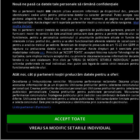
expoziția de fotografie de război FRONT, la
Nouă ne pasă ca datele tale personale să rămână confidențiale
Rezidența9 (I.L. Caragiale 32) din București.
Noi și partenerii noștri
606
stocăm și/sau accesăm informații pe dispozitivul dvs., precum
identificatorii cookie unici pentru prelucrarea datelor cu caracter personal. Puteți accepta sau
gestiona alegerile dvs. făcând clic mai jos sau în orice moment, pe pagina cu politica de
confidențialitate. Aceste alegeri vor fi raportate partenerilor noștri și nu vă vor afecta navigarea.
Mai
multe detalii
Noi si partenerii nostri (retelele de socializare si agentiile de publicitate partenere, precum si
furnizorii nostri de servicii de date analitice) prelucram date pentru a permite website-ului sa
functioneze, pentru a personaliza continutul si anunturile publicitare afisate in functie de
interesele si/sau profilul dvs., pentru a va oferi functionalitati aferente retelelor de socializare si
pentru a analiza traficul pe website. Beneficiati de drepturile prevazute de art. 15-22 din GDPR in
legatura cu prelucrarea datelor cu caracter personal. Aceste drepturi pot fi exercitate prin
modalitatea indicata
aici
. Prin click pe “ACCEPT TOATE”, acceptati folosirea tuturor Tehnologiilor de
tip Cookie, care implica inclusiv acceptul dvs. cu privire la stocarea/accesarea informatiilor de catre
Vendor-ii cu care colaboram. Prin click pe “VREAU SA MODIFIC SETARILE INDIVIDUAL” puteti
schimba preferintele in mod individual, mai putin cele legate de cookie strict necesare pentru
functionarea website-ului.
Atât noi, cât și partenerii noștri prelucrăm datele pentru a oferi:
Dezvoltarea și îmbunătățirea serviciilor. Măsurarea performanței reclamelor. Stocarea și/sau
accesarea informațiilor de pe un dispozitiv. Utilizarea profilurilor pentru selectarea conținutului
personalizat. Crearea profilurilor de conținut personalizat. Utilizarea profilurilor pentru selectarea
publicității personalizate. Crearea profilurilor pentru publicitate personalizată. Măsurarea
performanței conținutului. Înțelegerea publicului prin statistici sau combinații de date din surse
diferite. Utilizarea de date limitate pentru a selecta publicitatea. Utilizarea datelor limitate pentru
a selecta conținutul. Date precise de geolocație și identificarea prin scanarea dispozitivului.
în oraș
Listă parteneri (furnizori)
Lansare de carte și sesiune de autografe – Dan
Perșa, Icar 89
ACCEPT TOATE
Vă invităm joi, 15 februarie, de la ora 18, la
VREAU SA MODIFIC SETARILE INDIVIDUAL
Librăria Humanitas de la Cişmigiu (bd. Regina