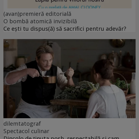
(avan)premieră editorială
O bombă atomică invizibilă
Ce ești tu dispus(ă) să sacrifici pentru adevăr?
dilemtatograf
Spectacol culinar
Dincolo de ținuta posh, respectabilă și cam