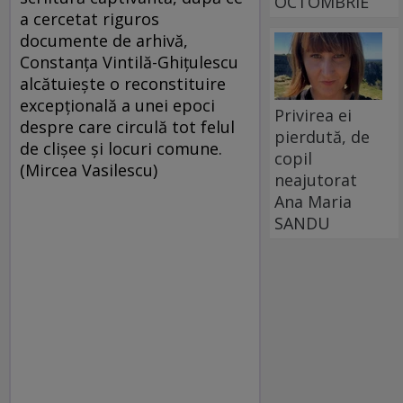
OCTOMBRIE
a cercetat riguros
documente de arhivă,
Constanţa Vintilă-Ghiţulescu
alcătuieşte o reconstituire
excepţională a unei epoci
Privirea ei
despre care circulă tot felul
pierdută, de
de clişee şi locuri comune.
copil
(Mircea Vasilescu)
neajutorat
Ana Maria
SANDU