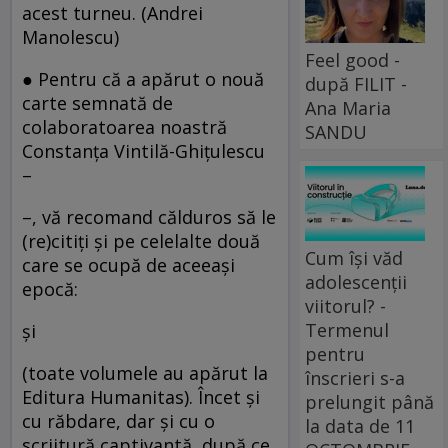
acest turneu. (Andrei
Manolescu)
Feel good -
● Pentru că a apărut o nouă
după FILIT -
carte semnată de
Ana Maria
colaboratoarea noastră
SANDU
Constanţa Vintilă-Ghiţulescu
–
–, vă recomand călduros să le
(re)citiţi şi pe celelalte două
Cum își văd
care se ocupă de aceeaşi
adolescenții
epocă:
viitorul? -
Termenul
şi
pentru
(toate volumele au apărut la
înscrieri s-a
Editura Humanitas). Încet şi
prelungit până
cu răbdare, dar şi cu o
la data de 11
scriitură captivantă, după ce