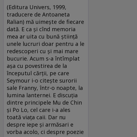
(Editura Univers, 1999,
traducere de Antoaneta
Ralian) mă uimeşte de fiecare
dată. E ca şi cînd memoria
mea ar uita cu bună ştiinţă
unele lucruri doar pentru a le
redescoperi cu şi mai mare
bucurie. Acum s-a întîmplat
aşa cu povestirea de la
începutul cărţii, pe care
Seymour i-o citeşte surorii
sale Franny, într-o noapte, la
lumina lanternei. E discuţia
dintre principele Mu de Chin
şi Po Lo, cel care i-a ales
toată viaţa caii. Dar nu
despre iepe şi armăsari e
vorba acolo, ci despre poezie