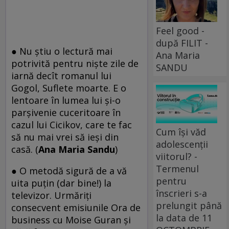
Feel good -
după FILIT -
● Nu ştiu o lectură mai
Ana Maria
potrivită pentru nişte zile de
SANDU
iarnă decît romanul lui
Gogol, Suflete moarte. E o
lentoare în lumea lui şi-o
parşivenie cuceritoare în
cazul lui Cicikov, care te fac
Cum își văd
să nu mai vrei să ieşi din
adolescenții
casă. (
Ana Maria Sandu
)
viitorul? -
Termenul
● O metodă sigură de a vă
pentru
uita puţin (dar bine!) la
înscrieri s-a
televizor. Urmăriţi
prelungit până
consecvent emisiunile Ora de
la data de 11
business cu Moise Guran şi