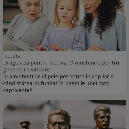
lectura
Dragostea pentru lectură: O moștenire pentru
generațiile viitoare
Îți amintești de clipele petrecute în copilărie
când stăteai cufundat în paginile unei cărți
captivante?