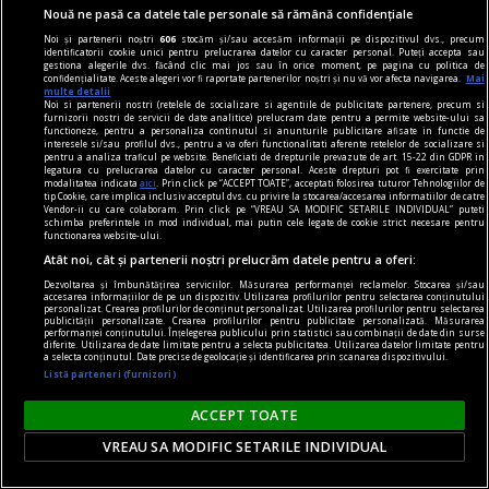
Nouă ne pasă ca datele tale personale să rămână confidențiale
Noi și partenerii noștri
606
stocăm și/sau accesăm informații pe dispozitivul dvs., precum
identificatorii cookie unici pentru prelucrarea datelor cu caracter personal. Puteți accepta sau
gestiona alegerile dvs. făcând clic mai jos sau în orice moment, pe pagina cu politica de
confidențialitate. Aceste alegeri vor fi raportate partenerilor noștri și nu vă vor afecta navigarea.
Mai
multe detalii
Noi si partenerii nostri (retelele de socializare si agentiile de publicitate partenere, precum si
furnizorii nostri de servicii de date analitice) prelucram date pentru a permite website-ului sa
functioneze, pentru a personaliza continutul si anunturile publicitare afisate in functie de
interesele si/sau profilul dvs., pentru a va oferi functionalitati aferente retelelor de socializare si
Incendiu puternic într-un bloc din București. 20
pentru a analiza traficul pe website. Beneficiati de drepturile prevazute de art. 15-22 din GDPR in
legatura cu prelucrarea datelor cu caracter personal. Aceste drepturi pot fi exercitate prin
de persoane s-au autoevacuat, două au fost
modalitatea indicata
aici
. Prin click pe “ACCEPT TOATE”, acceptati folosirea tuturor Tehnologiilor de
tip Cookie, care implica inclusiv acceptul dvs. cu privire la stocarea/accesarea informatiilor de catre
scoase de pompieri
Vendor-ii cu care colaboram. Prin click pe “VREAU SA MODIFIC SETARILE INDIVIDUAL” puteti
schimba preferintele in mod individual, mai putin cele legate de cookie strict necesare pentru
Un incendiu puternic a izbucnit, vineri seară,
functionarea website-ului.
într-un bloc din București, pe strada Constantin
Atât noi, cât și partenerii noștri prelucrăm datele pentru a oferi:
Brâncoveanu, la intersecția cu strada Nițu Vasile.
Dezvoltarea și îmbunătățirea serviciilor. Măsurarea performanței reclamelor. Stocarea și/sau
accesarea informațiilor de pe un dispozitiv. Utilizarea profilurilor pentru selectarea conținutului
Focul ar fi pornit de la materiale depozitate în
personalizat. Crearea profilurilor de conținut personalizat. Utilizarea profilurilor pentru selectarea
publicității personalizate. Crearea profilurilor pentru publicitate personalizată. Măsurarea
balconul unui apartament și s-a extins ulterior în
performanței conținutului. Înțelegerea publicului prin statistici sau combinații de date din surse
diferite. Utilizarea de date limitate pentru a selecta publicitatea. Utilizarea datelor limitate pentru
locuință.
a selecta conținutul. Date precise de geolocație și identificarea prin scanarea dispozitivului.
Listă parteneri (furnizori)
ACCEPT TOATE
VREAU SA MODIFIC SETARILE INDIVIDUAL