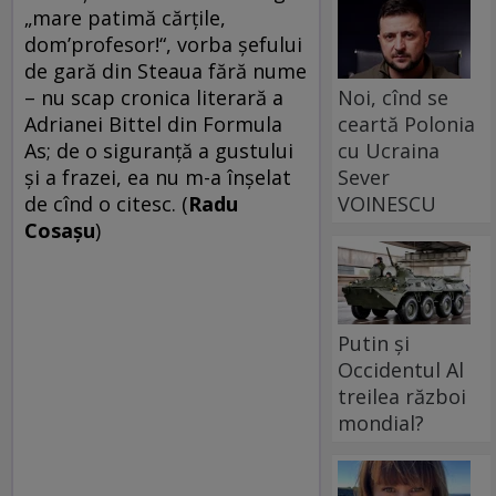
„mare patimă cărţile,
dom’profesor!“, vorba şefului
de gară din Steaua fără nume
Noi, cînd se
– nu scap cronica literară a
ceartă Polonia
Adrianei Bittel din Formula
cu Ucraina
As; de o siguranţă a gustului
Sever
şi a frazei, ea nu m-a înşelat
VOINESCU
de cînd o citesc. (
Radu
Cosaşu
)
Putin și
Occidentul Al
treilea război
mondial?