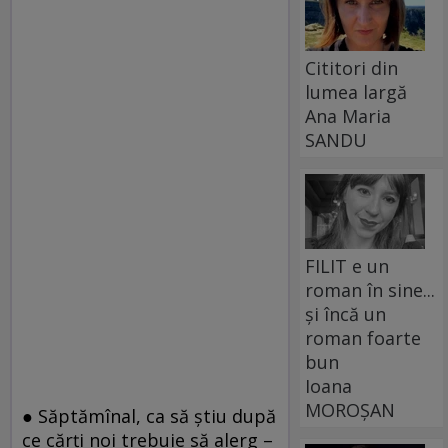
Cititori din
lumea largă
Ana Maria
SANDU
FILIT e un
roman în sine...
și încă un
roman foarte
bun
Ioana
MOROȘAN
● Săptămînal, ca să ştiu după
ce cărţi noi trebuie să alerg –