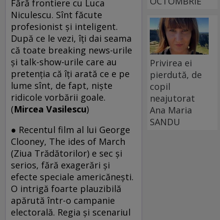
OCTOMBRIE
Fără frontiere cu Luca
Niculescu. Sînt făcute
profesionist şi inteligent.
După ce le vezi, îţi dai seama
că toate breaking news-urile
şi talk-show-urile care au
Privirea ei
pretenţia că îţi arată ce e pe
pierdută, de
lume sînt, de fapt, nişte
copil
ridicole vorbării goale.
neajutorat
(
Mircea Vasilescu
)
Ana Maria
SANDU
● Recentul film al lui George
Clooney, The ides of March
(Ziua Trădătorilor) e sec şi
serios, fără exagerări şi
efecte speciale americăneşti.
O intrigă foarte plauzibilă
apărută într-o campanie
electorală. Regia şi scenariul