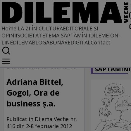
Home
LA ZI ÎN CULTURĂ
EDITORIALE ȘI
OPINII
SOCIETATE
TEMA SĂPTĂMÎNII
DILEME ON-
LINE
DILEMABLOG
ABONARE
DIGITAL
Contact
Home
CARICATU
La zi în cultură
Dilema veche vă recomandă
SĂPTĂMÎNI
DILEMA VECHE VĂ RECOMANDĂ
Adriana Bittel,
Gogol, Ora de
business ş.a.
Publicat în Dilema Veche nr.
416 din 2-8 februarie 2012