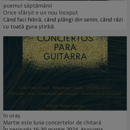
poemul săptămânii
Orice sfârșit e un nou început
Când faci febră, când plângi din senin, când râzi
cu toată gura știrbă.
în oraș
Martie este luna concertelor de chitară
În perioada 16-30 martie 2024, Asociația