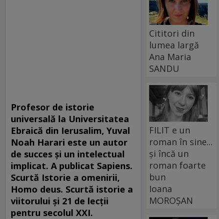
Cititori din
lumea largă
Ana Maria
SANDU
Profesor de istorie
universală la Universitatea
FILIT e un
Ebraică din Ierusalim, Yuval
roman în sine...
Noah Harari este un autor
și încă un
de succes și un intelectual
roman foarte
implicat. A publicat Sapiens.
bun
Scurtă Istorie a omenirii,
Ioana
Homo deus. Scurtă istorie a
MOROȘAN
viitorului și 21 de lecții
pentru secolul XXI.