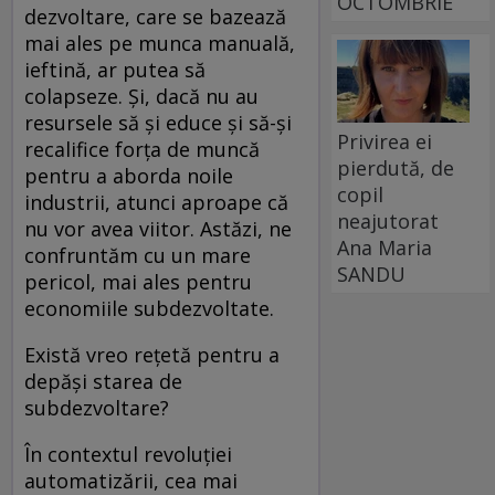
OCTOMBRIE
dezvoltare, care se bazează
mai ales pe munca manuală,
ieftină, ar putea să
colapseze. Și, dacă nu au
resursele să și educe și să-și
Privirea ei
recalifice forța de muncă
pierdută, de
pentru a aborda noile
copil
industrii, atunci aproape că
neajutorat
nu vor avea viitor. Astăzi, ne
Ana Maria
confruntăm cu un mare
SANDU
pericol, mai ales pentru
economiile subdezvoltate.
Există vreo rețetă pentru a
depăși starea de
subdezvoltare?
În contextul revoluției
automatizării, cea mai