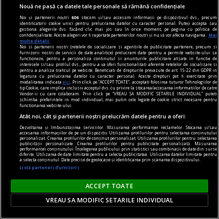
Nouă ne pasă ca datele tale personale să rămână confidențiale
Noi și partenerii noștri
606
stocăm și/sau accesăm informații pe dispozitivul dvs., precum
identificatorii cookie unici pentru prelucrarea datelor cu caracter personal. Puteți accepta sau
lectura
gestiona alegerile dvs. făcând clic mai jos sau în orice moment, pe pagina cu politica de
confidențialitate. Aceste alegeri vor fi raportate partenerilor noștri și nu vă vor afecta navigarea.
Mai
Dragostea pentru lectură: O moștenire pentru
multe detalii
Noi si partenerii nostri (retelele de socializare si agentiile de publicitate partenere, precum si
generațiile viitoare
furnizorii nostri de servicii de date analitice) prelucram date pentru a permite website-ului sa
functioneze, pentru a personaliza continutul si anunturile publicitare afisate in functie de
Îți amintești de clipele petrecute în copilărie
interesele si/sau profilul dvs., pentru a va oferi functionalitati aferente retelelor de socializare si
pentru a analiza traficul pe website. Beneficiati de drepturile prevazute de art. 15-22 din GDPR in
când stăteai cufundat în paginile unei cărți
legatura cu prelucrarea datelor cu caracter personal. Aceste drepturi pot fi exercitate prin
modalitatea indicata
aici
. Prin click pe “ACCEPT TOATE”, acceptati folosirea tuturor Tehnologiilor de
captivante?
tip Cookie, care implica inclusiv acceptul dvs. cu privire la stocarea/accesarea informatiilor de catre
Vendor-ii cu care colaboram. Prin click pe “VREAU SA MODIFIC SETARILE INDIVIDUAL” puteti
schimba preferintele in mod individual, mai putin cele legate de cookie strict necesare pentru
functionarea website-ului.
Atât noi, cât și partenerii noștri prelucrăm datele pentru a oferi:
Dezvoltarea și îmbunătățirea serviciilor. Măsurarea performanței reclamelor. Stocarea și/sau
accesarea informațiilor de pe un dispozitiv. Utilizarea profilurilor pentru selectarea conținutului
personalizat. Crearea profilurilor de conținut personalizat. Utilizarea profilurilor pentru selectarea
publicității personalizate. Crearea profilurilor pentru publicitate personalizată. Măsurarea
performanței conținutului. Înțelegerea publicului prin statistici sau combinații de date din surse
diferite. Utilizarea de date limitate pentru a selecta publicitatea. Utilizarea datelor limitate pentru
a selecta conținutul. Date precise de geolocație și identificarea prin scanarea dispozitivului.
Listă parteneri (furnizori)
ACCEPT TOATE
VREAU SA MODIFIC SETARILE INDIVIDUAL