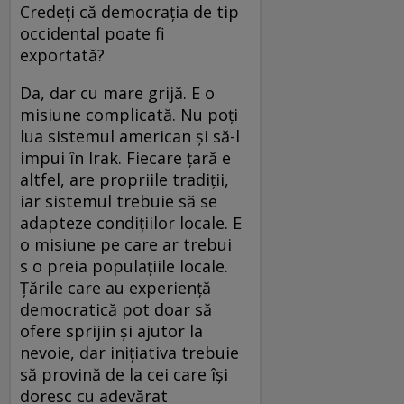
Credeți că democrația de tip
occidental poate fi
exportată?
Da, dar cu mare grijă. E o
misiune complicată. Nu poți
lua sistemul american și să-l
impui în Irak. Fiecare țară e
altfel, are propriile tradiții,
iar sistemul trebuie să se
adapteze condițiilor locale. E
o misiune pe care ar trebui
s o preia populațiile locale.
Țările care au experiență
democratică pot doar să
ofere sprijin și ajutor la
nevoie, dar inițiativa trebuie
să provină de la cei care își
doresc cu adevărat