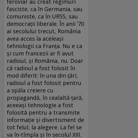
feroviar au creat regimuri
fasciste, ca în Germania, sau
comuniste, ca în URSS, sau
democrații liberale. În anii ’70
ai secolului trecut, România
avea acces la aceleași
tehnologii ca Franța. Nu e ca
și cum francezii ar fi avut
radioul, și România, nu. Doar
că radioul a fost folosit în
mod diferit: în una din țări,
radioul a fost folosit pentru
a spăla creiere cu
propagandă, în cealaltă țară,
aceeași tehnologie a fost
folosită pentru a transmite
informație și divertisment de
tot felul, la alegere. La fel se
va în-tîmpla și în secolul XXI.