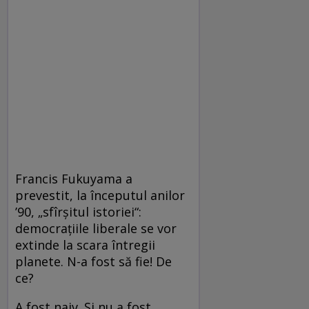
Francis Fukuyama a
prevestit, la începutul anilor
’90, „sfîrșitul istoriei“:
democrațiile liberale se vor
extinde la scara întregii
planete. N-a fost să fie! De
ce?
A fost naiv. Și nu a fost