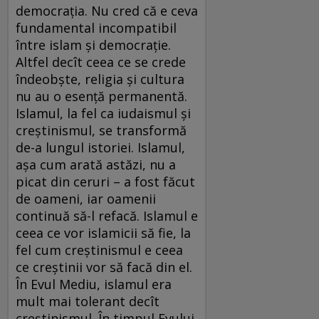
democrația. Nu cred că e ceva
fundamental incompatibil
între islam și democrație.
Altfel decît ceea ce se crede
îndeobște, religia și cultura
nu au o esență permanentă.
Islamul, la fel ca iudaismul și
creștinismul, se transformă
de-a lungul istoriei. Islamul,
așa cum arată astăzi, nu a
picat din ceruri – a fost făcut
de oameni, iar oamenii
continuă să-l refacă. Islamul e
ceea ce vor islamicii să fie, la
fel cum creștinismul e ceea
ce creștinii vor să facă din el.
În Evul Mediu, islamul era
mult mai tolerant decît
creștinismul. În timpul Evului