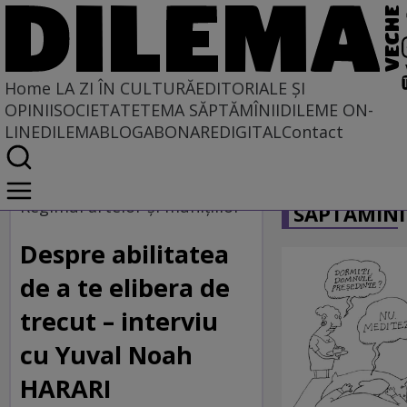
Home
LA ZI ÎN CULTURĂ
EDITORIALE ȘI
OPINII
SOCIETATE
TEMA SĂPTĂMÎNII
DILEME ON-
LINE
DILEMABLOG
ABONARE
DIGITAL
Contact
Home
CARICATU
La zi în cultură
Regimul artelor şi muniţiilor
SĂPTĂMÎNI
Despre abilitatea
de a te elibera de
trecut – interviu
cu Yuval Noah
HARARI