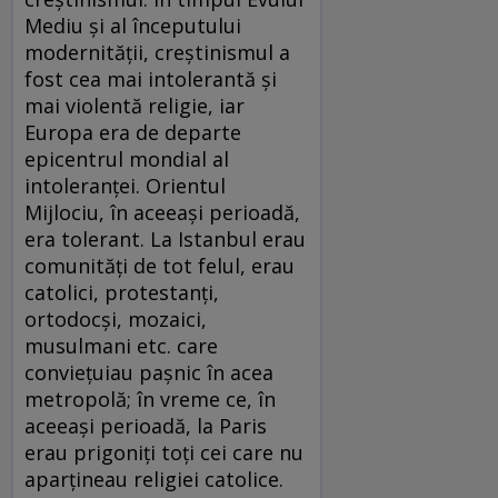
Mediu și al începutului
modernității, creștinismul a
fost cea mai intolerantă și
mai violentă religie, iar
Europa era de departe
epicentrul mondial al
intoleranței. Orientul
Mijlociu, în aceeași perioadă,
era tolerant. La Istanbul erau
comunități de tot felul, erau
catolici, protestanți,
ortodocși, mozaici,
musulmani etc. care
conviețuiau pașnic în acea
metropolă; în vreme ce, în
aceeași perioadă, la Paris
erau prigoniți toți cei care nu
aparțineau religiei catolice.