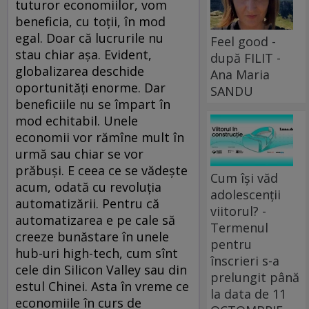
tuturor economiilor, vom
beneficia, cu toții, în mod
egal. Doar că lucrurile nu
Feel good -
stau chiar așa. Evident,
după FILIT -
globalizarea deschide
Ana Maria
oportunități enorme. Dar
SANDU
beneficiile nu se împart în
mod echitabil. Unele
economii vor rămîne mult în
urmă sau chiar se vor
prăbuși. E ceea ce se vădește
Cum își văd
acum, odată cu revoluția
adolescenții
automatizării. Pentru că
viitorul? -
automatizarea e pe cale să
Termenul
creeze bunăstare în unele
pentru
hub-uri high-tech, cum sînt
înscrieri s-a
cele din Silicon Valley sau din
prelungit până
estul Chinei. Asta în vreme ce
la data de 11
economiile în curs de