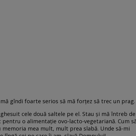
mă gîndi foarte serios să mă forţez să trec un prag
ghesuit cele două saltele pe el. Stau şi mă întreb de
 pentru o alimentaţie ovo-lacto-vegetariană. Cum s
cu memoria mea mult, mult prea slabă. Unde să-mi
pe lîngă cei pe care îi am, slavă Domnului!