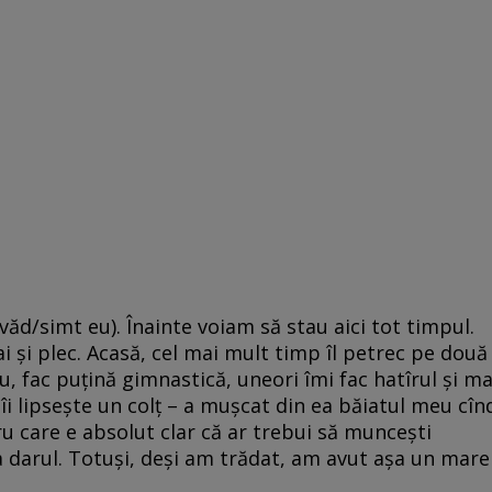
ăd/simt eu). Înainte voiam să stau aici tot timpul.
i şi plec. Acasă, cel mai mult timp îl petrec pe două
iu, fac puţină gimnastică, uneori îmi fac hatîrul şi ma
 îi lipseşte un colţ – a muşcat din ea băiatul meu cîn
ru care e absolut clar că ar trebui să munceşti
ia darul. Totuşi, deşi am trădat, am avut aşa un mare