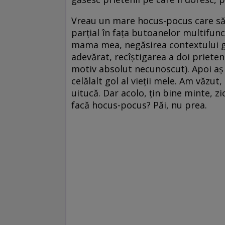
Vreau un mare hocus-pocus care să r
parţial în faţa butoanelor multifun
mama mea, negăsirea contextului geo
adevărat, recîştigarea a doi prieteni
motiv absolut necunoscut). Apoi aş
celălalt gol al vieţii mele. Am văzut
uitucă. Dar acolo, ţin bine minte, zi
facă hocus-pocus? Păi, nu prea.