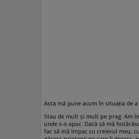
Asta mă pune acum în situaţia de a 
Stau de mult şi mult pe prag. Am în
unde s-o apuc. Dacă să mă hotărăsc
fac să mă împac cu creierul meu, 
găsesc prietenii pe care îi doresc, 