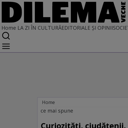
Home
LA ZI ÎN CULTURĂ
EDITORIALE ȘI OPINII
SOCIE
Home
La zi în cultură
ce mai spune
Curiozităţi, ciudăţenii,