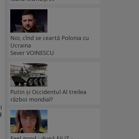
Noi, cînd se ceartă Polonia cu
Ucraina
Sever VOINESCU
Putin și Occidentul Al treilea
război mondial?
i
d
Feel good - după FILIT -