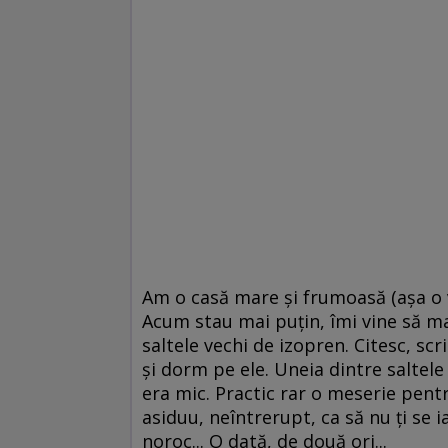
Am o casă mare şi frumoasă (aşa o v
Acum stau mai puţin, îmi vine să ma
saltele vechi de izopren. Citesc, scr
şi dorm pe ele. Uneia dintre saltele
era mic. Practic rar o meserie pent
asiduu, neîntrerupt, ca să nu ţi se 
noroc... O dată, de două ori...