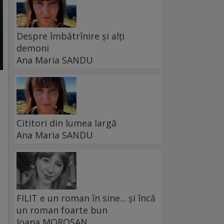
Despre îmbătrînire și alți
demoni
Ana Maria SANDU
Cititori din lumea largă
Ana Maria SANDU
FILIT e un roman în sine... și încă
un roman foarte bun
Ioana MOROȘAN