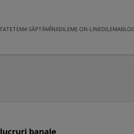
TATE
TEMA SĂPTĂMÎNII
DILEME ON-LINE
DILEMABLO
 lucruri banale