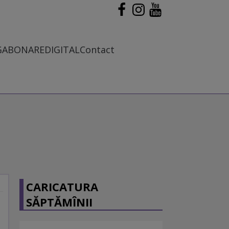
G
ABONARE
DIGITAL
Contact
CARICATURA
SĂPTĂMÎNII