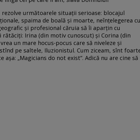
ezolve următoarele situaţii serioase: blocajul
cţionale, spaima de boală şi moarte, neînţelegerea c
grafic şi profesional căruia să îi aparţin cu
 rătăciţi: Irina (din motiv cunoscut) şi Corina (din
 vrea un mare hocus-pocus care să niveleze şi
, stînd pe saltele, Iluzionistul. Cum ziceam, sînt foart
ce aşa: „Magicians do not exist“. Adică nu are cine să