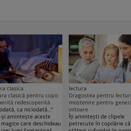
ra clasica
lectura
ura clasică pentru copii:
Dragostea pentru lectur
erită redescoperită
moștenire pentru genera
odată, ca niciodată..."
viitoare
-și amintește aceste
Îți amintești de clipele
 magice care deschideau
petrecute în copilărie c
 unei lumi fantastice?
stăteai cufundat în pagin