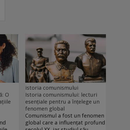
istoria comunismului
ă: O
Istoria comunismului: lecturi
țiile
esențiale pentru a înțelege un
fenomen global
Comunismul a fost un fenomen
ând
global care a influențat profund
ile
secolul XX, iar studiul său