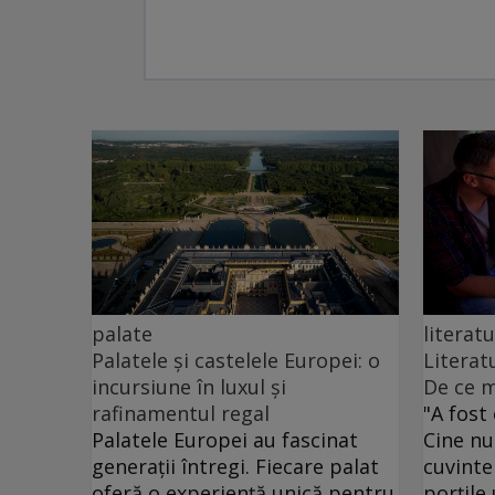
palate
literatu
Palatele și castelele Europei: o
Literat
incursiune în luxul și
De ce m
rafinamentul regal
"A fost 
Palatele Europei au fascinat
Cine nu
generații întregi. Fiecare palat
cuvinte
oferă o experiență unică pentru
porțile