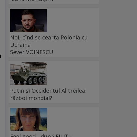
Noi, cînd se ceartă Polonia cu
Ucraina
Sever VOINESCU
i
Putin și Occidentul Al treilea
război mondial?
Feel good - după FILIT -