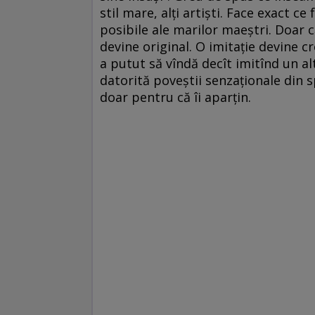
stil mare, alţi artişti. Face exact ce 
posibile ale marilor maeştri. Doar 
devine original. O imitaţie devine c
a putut să vîndă decît imitînd un al
datorită poveştii senzaţionale din s
doar pentru că îi aparţin.