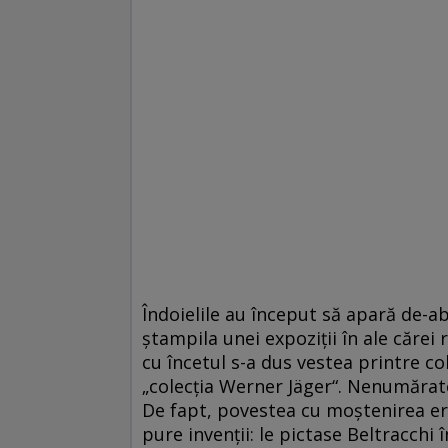
Îndoielile au început să apară de-a
ştampila unei expoziţii în ale cărei 
cu încetul s-a dus vestea printre co
„colecţia Werner Jäger“. Nenumărat
De fapt, povestea cu moştenirea era
pure invenţii: le pictase Beltracchi 