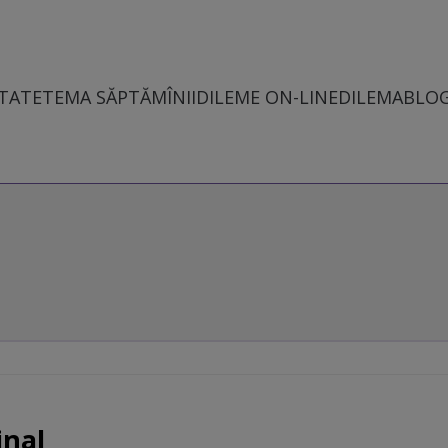
TATE
TEMA SĂPTĂMÎNII
DILEME ON-LINE
DILEMABLO
inal