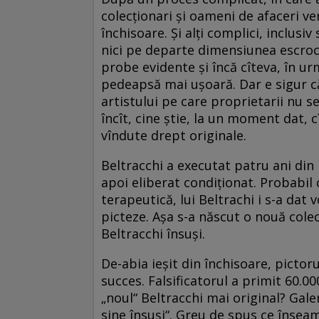
colecţionari şi oameni de afaceri ve
închisoare. Şi alţi complici, inclusi
nici pe departe dimensiunea escroch
probe evidente şi încă cîteva, în ur
pedeapsă mai uşoară. Dar e sigur că 
artistului pe care proprietarii nu s
încît, cine ştie, la un moment dat, c
vîndute drept originale.
Beltracchi a executat patru ani din
apoi eliberat condiţionat. Probabil 
terapeutică, lui Beltrachi i s-a dat
picteze. Aşa s-a născut o nouă colec
Beltracchi însuşi.
De-abia ieşit din închisoare, pictor
succes. Falsificatorul a primit 60.0
„noul“ Beltracchi mai original? Galer
sine însuşi“. Greu de spus ce înseam