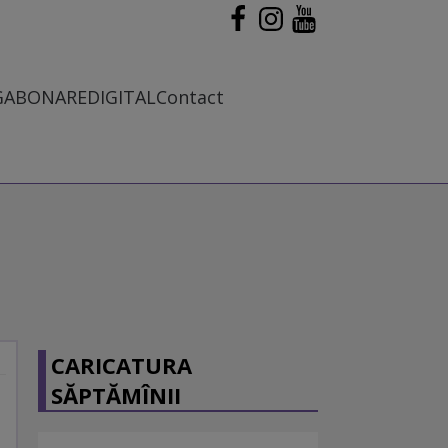
G
ABONARE
DIGITAL
Contact
CARICATURA
SĂPTĂMÎNII