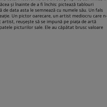
făcea şi înainte de a fi închis: pictează tablouri
că de data asta le semnează cu numele său. Un fals
reaţie. Un pictor oarecare, un artist mediocru care n-
t artist, reuşeşte să se impună pe piaţa de artă
patele picturilor sale. Ele au căpătat brusc valoare