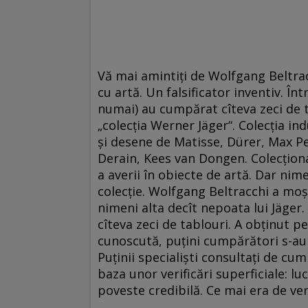
Vă mai amintiţi de Wolfgang Beltrac
cu artă. Un falsificator inventiv. În
numai) au cumpărat cîteva zeci de t
„colecţia Werner Jäger“. Colecţia i
şi desene de Matisse, Dürer, Max 
Derain, Kees van Dongen. Colecţiona
a averii în obiecte de artă. Dar nim
colecţie. Wolfgang Beltracchi a moşt
nimeni alta decît nepoata lui Jäger. 
cîteva zeci de tablouri. A obţinut p
cunoscută, puţini cumpărători s-au g
Puţinii specialişti consultaţi de cu
baza unor verificări superficiale: l
poveste credibilă. Ce mai era de ver