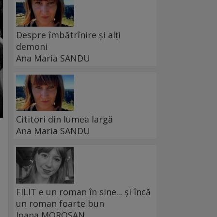
Despre îmbătrînire și alți
demoni
Ana Maria SANDU
Cititori din lumea largă
Ana Maria SANDU
FILIT e un roman în sine... și încă
un roman foarte bun
Ioana MOROȘAN