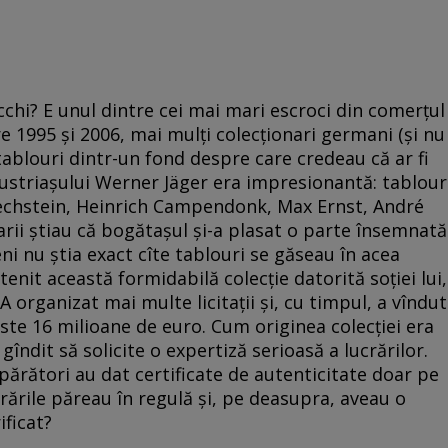
chi? E unul dintre cei mai mari escroci din comerţul
tre 1995 şi 2006, mai mulţi colecţionari germani (şi nu
ablouri dintr-un fond despre care credeau că ar fi
ndustriaşului Werner Jäger era impresionantă: tablour
Pechstein, Heinrich Campendonk, Max Ernst, André
rii ştiau că bogătaşul şi-a plasat o parte însemnată
eni nu ştia exact cîte tablouri se găseau în acea
enit această formidabilă colecţie datorită soţiei lui,
A organizat mai multe licitaţii şi, cu timpul, a vîndut
este 16 milioane de euro. Cum originea colecţiei era
îndit să solicite o expertiză serioasă a lucrărilor.
mpărători au dat certificate de autenticitate doar pe
ucrările păreau în regulă şi, pe deasupra, aveau o
ificat?