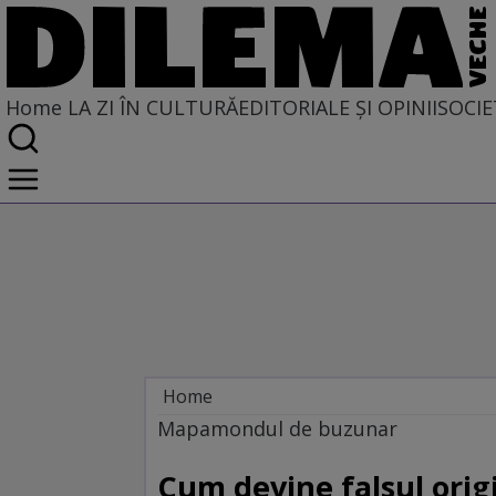
Home
LA ZI ÎN CULTURĂ
EDITORIALE ȘI OPINII
SOCIE
Home
La zi în cultură
Mapamondul de buzunar
Cum devine falsul orig