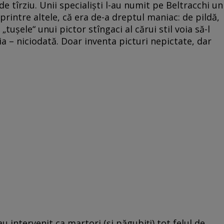
de tîrziu. Unii specialişti l-au numit pe Beltracchi un
, printre altele, că era de-a dreptul maniac: de pildă,
tuşele“ unui pictor stîngaci al cărui stil voia să-l
gia – niciodată. Doar inventa picturi nepictate, dar
 intervenit ca martori (şi păgubiţi) tot felul de