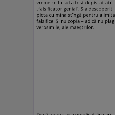
vreme ce falsul a fost depistat atît 
„falsificator genial“. S-a descoperit
picta cu mîna stîngă pentru a imita „
falsifice. Şi nu copia – adică nu pla
verosimile, ale maeştrilor.
După un proces complicat, în care au