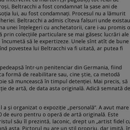
roşi, Beltracchi a fost condamnat la şase ani de
v soţia lui, au fost condamnaţi. Procesul nu a lămurit
eriei. Beltracchi a admis cîteva falsuri unde exista
ma unei înţelegeri cu anchetatorii, care i-au promis 
prin colecţiile particulare se mai găsesc lucrări ale
e încumetă să le expertizeze. Unele sînt atît de bune
înd povestea lui Beltracchi va fi uitată, ar putea fi
 pedeapsă într-un penitenciar din Germania, fiind
ca formă de reabilitare sau, cine ştie, ca metodă
 voie să muncească în timpul detenţiei. Mai precis, să
ţie de artă, de data asta originală. Adică semnată d
ul a şi organizat o expoziţie „personală“. A avut mare
00 de euro pentru o operă de artă originală. Este
istul său îl prezintă, laconic, drept un „artist fidel c
nă asta. Pictorul nu are un stil propriu, dar imită, î