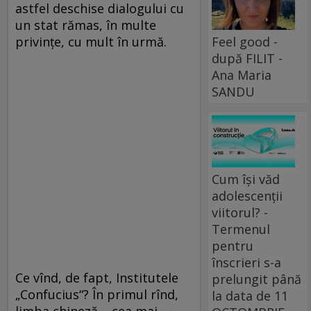
astfel deschise dialogului cu
un stat rămas, în multe
privinţe, cu mult în urmă.
Feel good -
după FILIT -
Ana Maria
SANDU
Cum își văd
adolescenții
viitorul? -
Termenul
pentru
înscrieri s-a
Ce vînd, de fapt, Institutele
prelungit până
„Confucius“? În primul rînd,
la data de 11
limba chineză – cea mai