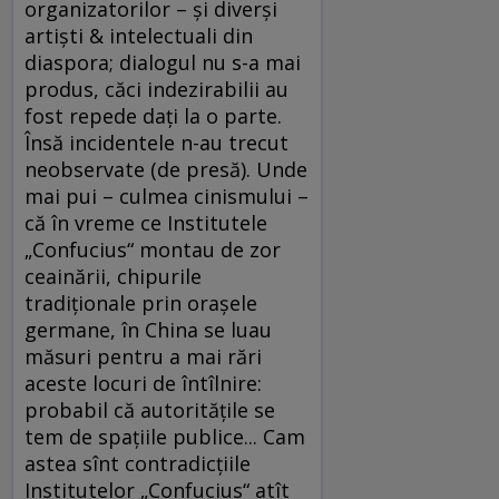
organizatorilor – şi diverşi
artişti & intelectuali din
diaspora; dialogul nu s-a mai
produs, căci indezirabilii au
fost repede daţi la o parte.
Însă incidentele n-au trecut
neobservate (de presă). Unde
mai pui – culmea cinismului –
că în vreme ce Institutele
„Confucius“ montau de zor
ceainării, chipurile
tradiţionale prin oraşele
germane, în China se luau
măsuri pentru a mai rări
aceste locuri de întîlnire:
probabil că autorităţile se
tem de spaţiile publice... Cam
astea sînt contradicţiile
Institutelor „Confucius“ atît