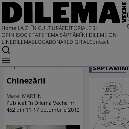
Home
LA ZI ÎN CULTURĂ
EDITORIALE ȘI
OPINII
SOCIETATE
TEMA SĂPTĂMÎNII
DILEME ON-
LINE
DILEMABLOG
ABONARE
DIGITAL
Contact
Home
CARICATU
La zi în cultură
Mapamondul de buzunar
SĂPTĂMÎNI
Chinezării
Matei MARTIN
Publicat în Dilema Veche nr.
452 din 11-17 octombrie 2012