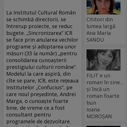
La Institutul Cultural Român
se schimbă directorii, se
Cititori din
întrerup proiecte, se reduc
lumea largă
bugete. „Sincronizarea“ ICR
Ana Maria
se face prin anularea vechilor
SANDU
programe şi adoptarea unor
măsuri (33 la număr) „pentru
consolidarea cunoaşterii
prestigiului culturii române“.
Modelul la care aspiră, din
FILIT e un
cîte se pare, ICR, este reţeaua
roman în sine...
Institutelor „Confucius“, pe
și încă un
care noul preşedinte, Andrei
roman foarte
Marga, o cunoaşte foarte
bun
bine, de vreme ce a fost
Ioana
consultant pentru
MOROȘAN
programele de dezvoltare.