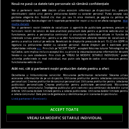
rosencrantz & co.
Nouă ne pasă ca datele tale personale să rămână confidențiale
Teatru de cartier
Noi și partenerii noștri
606
stocăm și/sau accesăm informații pe dispozitivul dvs., precum
identificatorii cookie unici pentru prelucrarea datelor cu caracter personal. Puteți accepta sau
Dorința de a surprinde tabloul social în
gestiona alegerile dvs. făcând clic mai jos sau în orice moment, pe pagina cu politica de
confidențialitate. Aceste alegeri vor fi raportate partenerilor noștri și nu vă vor afecta navigarea.
Mai
complexitatea lui, cu toate conexiunile dintre
multe detalii
Noi si partenerii nostri (retelele de socializare si agentiile de publicitate partenere, precum si
fenomene, are însă și un revers.
furnizorii nostri de servicii de date analitice) prelucram date pentru a permite website-ului sa
functioneze, pentru a personaliza continutul si anunturile publicitare afisate in functie de
Oana STOICA
interesele si/sau profilul dvs., pentru a va oferi functionalitati aferente retelelor de socializare si
pentru a analiza traficul pe website. Beneficiati de drepturile prevazute de art. 15-22 din GDPR in
legatura cu prelucrarea datelor cu caracter personal. Aceste drepturi pot fi exercitate prin
modalitatea indicata
aici
. Prin click pe “ACCEPT TOATE”, acceptati folosirea tuturor Tehnologiilor de
tip Cookie, care implica inclusiv acceptul dvs. cu privire la stocarea/accesarea informatiilor de catre
Vendor-ii cu care colaboram. Prin click pe “VREAU SA MODIFIC SETARILE INDIVIDUAL” puteti
schimba preferintele in mod individual, mai putin cele legate de cookie strict necesare pentru
functionarea website-ului.
Atât noi, cât și partenerii noștri prelucrăm datele pentru a oferi:
Dezvoltarea și îmbunătățirea serviciilor. Măsurarea performanței reclamelor. Stocarea și/sau
accesarea informațiilor de pe un dispozitiv. Utilizarea profilurilor pentru selectarea conținutului
personalizat. Crearea profilurilor de conținut personalizat. Utilizarea profilurilor pentru selectarea
publicității personalizate. Crearea profilurilor pentru publicitate personalizată. Măsurarea
performanței conținutului. Înțelegerea publicului prin statistici sau combinații de date din surse
diferite. Utilizarea de date limitate pentru a selecta publicitatea. Utilizarea datelor limitate pentru
a selecta conținutul. Date precise de geolocație și identificarea prin scanarea dispozitivului.
Listă parteneri (furnizori)
ACCEPT TOATE
VREAU SA MODIFIC SETARILE INDIVIDUAL
regimul artelor şi muniţiilor