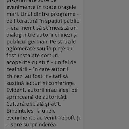
evenimente în toate oraşele
mari. Unul dintre programe –
de literatură în spaţiul public
– era menit să stîrnească un
dialog între autorii chinezi şi
publicul german. Pe străzile
aglomerate sau în pieţe au
fost instalate corturi
acoperite cu stuf – un fel de
ceainării – în care autorii
chinezi au fost invitaţi să
susţină lecturi şi conferinţe.
Evident, autorii erau aleşi pe
sprînceană de autorităţi.
Cultură oficială şi-atît.
Bineînţeles, la unele
evenimente au venit nepoftiţi
– spre surprinderea