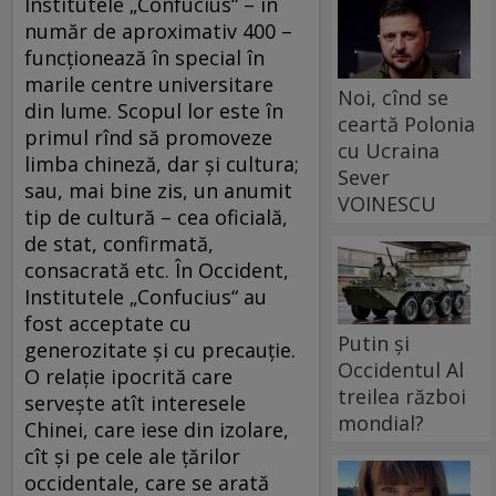
Institutele „Confucius“ – în
număr de aproximativ 400 –
funcţionează în special în
marile centre universitare
Noi, cînd se
din lume. Scopul lor este în
ceartă Polonia
primul rînd să promoveze
cu Ucraina
limba chineză, dar şi cultura;
Sever
sau, mai bine zis, un anumit
VOINESCU
tip de cultură – cea oficială,
de stat, confirmată,
consacrată etc. În Occident,
Institutele „Confucius“ au
fost acceptate cu
Putin și
generozitate şi cu precauţie.
Occidentul Al
O relaţie ipocrită care
treilea război
serveşte atît interesele
mondial?
Chinei, care iese din izolare,
cît şi pe cele ale ţărilor
occidentale, care se arată