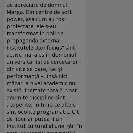
de apreciate de domnul
Marga. Din centre de soft
power, aşa cum au fost
proiectate, ele s-au
transformat în poli de
propagandă externă.
Institutele „Confucius“ sînt
active mai ales în domeniul
universitar (şi de cercetare) –
din cîte se pare, fac şi
performanţă –, însă nici
măcar la nivel academic nu
există libertate totală; doar
anumite discipline sînt
acoperite, în timp ce altele
sînt ocolite programatic. Cît
de liber ar putea fi un
institut cultural al unei ţări în
care Internetul este parţial