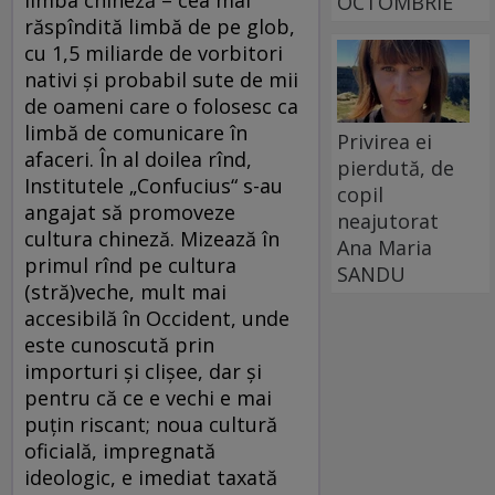
OCTOMBRIE
răspîndită limbă de pe glob,
cu 1,5 miliarde de vorbitori
nativi şi probabil sute de mii
de oameni care o folosesc ca
limbă de comunicare în
Privirea ei
afaceri. În al doilea rînd,
pierdută, de
Institutele „Confucius“ s-au
copil
angajat să promoveze
neajutorat
cultura chineză. Mizează în
Ana Maria
primul rînd pe cultura
SANDU
(stră)veche, mult mai
accesibilă în Occident, unde
este cunoscută prin
importuri şi clişee, dar şi
pentru că ce e vechi e mai
puţin riscant; noua cultură
oficială, impregnată
ideologic, e imediat taxată