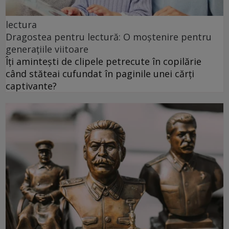
lectura
Dragostea pentru lectură: O moștenire pentru
generațiile viitoare
Îți amintești de clipele petrecute în copilărie
când stăteai cufundat în paginile unei cărți
captivante?