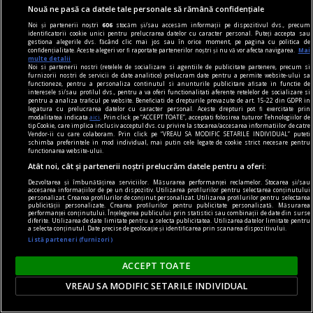
Nouă ne pasă ca datele tale personale să rămână confidențiale
Noi și partenerii noștri
606
stocăm și/sau accesăm informații pe dispozitivul dvs., precum
identificatorii cookie unici pentru prelucrarea datelor cu caracter personal. Puteți accepta sau
gestiona alegerile dvs. făcând clic mai jos sau în orice moment, pe pagina cu politica de
rosencrantz & co.
confidențialitate. Aceste alegeri vor fi raportate partenerilor noștri și nu vă vor afecta navigarea.
Mai
multe detalii
Teatru de cartier
Noi si partenerii nostri (retelele de socializare si agentiile de publicitate partenere, precum si
furnizorii nostri de servicii de date analitice) prelucram date pentru a permite website-ului sa
Dorința de a surprinde tabloul social în
functioneze, pentru a personaliza continutul si anunturile publicitare afisate in functie de
interesele si/sau profilul dvs., pentru a va oferi functionalitati aferente retelelor de socializare si
complexitatea lui, cu toate conexiunile dintre
pentru a analiza traficul pe website. Beneficiati de drepturile prevazute de art. 15-22 din GDPR in
legatura cu prelucrarea datelor cu caracter personal. Aceste drepturi pot fi exercitate prin
fenomene, are însă și un revers.
modalitatea indicata
aici
. Prin click pe “ACCEPT TOATE”, acceptati folosirea tuturor Tehnologiilor de
tip Cookie, care implica inclusiv acceptul dvs. cu privire la stocarea/accesarea informatiilor de catre
Oana STOICA
Vendor-ii cu care colaboram. Prin click pe “VREAU SA MODIFIC SETARILE INDIVIDUAL” puteti
schimba preferintele in mod individual, mai putin cele legate de cookie strict necesare pentru
functionarea website-ului.
Atât noi, cât și partenerii noștri prelucrăm datele pentru a oferi:
Dezvoltarea și îmbunătățirea serviciilor. Măsurarea performanței reclamelor. Stocarea și/sau
accesarea informațiilor de pe un dispozitiv. Utilizarea profilurilor pentru selectarea conținutului
personalizat. Crearea profilurilor de conținut personalizat. Utilizarea profilurilor pentru selectarea
publicității personalizate. Crearea profilurilor pentru publicitate personalizată. Măsurarea
performanței conținutului. Înțelegerea publicului prin statistici sau combinații de date din surse
diferite. Utilizarea de date limitate pentru a selecta publicitatea. Utilizarea datelor limitate pentru
a selecta conținutul. Date precise de geolocație și identificarea prin scanarea dispozitivului.
Listă parteneri (furnizori)
ACCEPT TOATE
VREAU SA MODIFIC SETARILE INDIVIDUAL