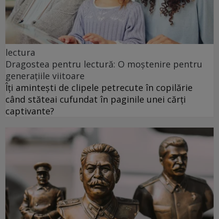
lectura
Dragostea pentru lectură: O moștenire pentru
generațiile viitoare
Îți amintești de clipele petrecute în copilărie
când stăteai cufundat în paginile unei cărți
captivante?