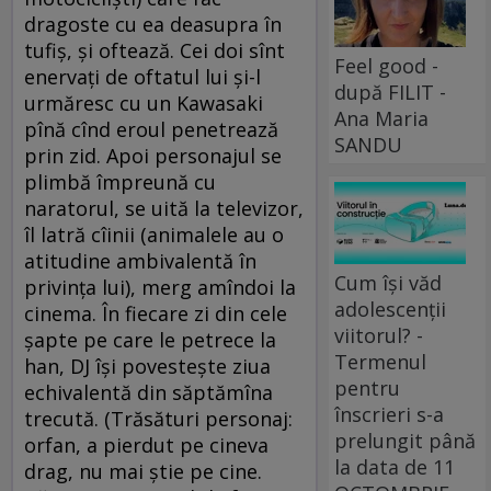
dragoste cu ea deasupra în
tufiş, şi oftează. Cei doi sînt
Feel good -
enervaţi de oftatul lui şi-l
după FILIT -
urmăresc cu un Kawasaki
Ana Maria
pînă cînd eroul penetrează
SANDU
prin zid. Apoi personajul se
plimbă împreună cu
naratorul, se uită la televizor,
îl latră cîinii (animalele au o
atitudine ambivalentă în
Cum își văd
privinţa lui), merg amîndoi la
adolescenții
cinema. În fiecare zi din cele
viitorul? -
şapte pe care le petrece la
Termenul
han, DJ îşi povesteşte ziua
pentru
echivalentă din săptămîna
înscrieri s-a
trecută. (Trăsături personaj:
prelungit până
orfan, a pierdut pe cineva
la data de 11
drag, nu mai ştie pe cine.