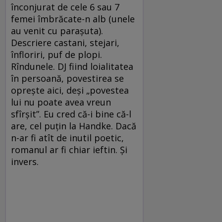
înconjurat de cele 6 sau 7
femei îmbrăcate-n alb (unele
au venit cu paraşuta).
Descriere castani, stejari,
înfloriri, puf de plopi.
Rîndunele. DJ fiind loialitatea
în persoană, povestirea se
opreşte aici, deşi „povestea
lui nu poate avea vreun
sfîrşit”. Eu cred că-i bine că-l
are, cel puţin la Handke. Dacă
n-ar fi atît de inutil poetic,
romanul ar fi chiar ieftin. Şi
invers.