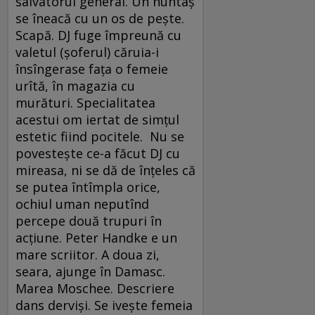
salvatorul general. Un nuntaş
se îneacă cu un os de peşte.
Scapă. DJ fuge împreună cu
valetul (şoferul) căruia-i
însîngerase faţa o femeie
urîtă, în magazia cu
murături. Specialitatea
acestui om iertat de simţul
estetic fiind pocitele. Nu se
povesteşte ce-a făcut DJ cu
mireasa, ni se dă de înţeles că
se putea întîmpla orice,
ochiul uman neputînd
percepe două trupuri în
acţiune. Peter Handke e un
mare scriitor. A doua zi,
seara, ajunge în Damasc.
Marea Moschee. Descriere
dans dervişi. Se iveşte femeia