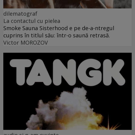
dilematograf
La contactul cu pielea
Smoke Sauna Sisterhood e pe de-a-ntregul
cuprins în titlul său: într-o saună retrasă.
Victor MOROZOV
audio și n-am cuvinte