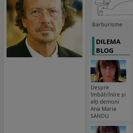
Barburisme
DILEMA
BLOG
Despre
îmbătrînire și
alți demoni
Ana Maria
SANDU