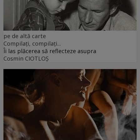
pe de altă carte
Compilați, compilați...
Îi las plăcerea să reflecteze asupra
Cosmin CIOTLOŞ