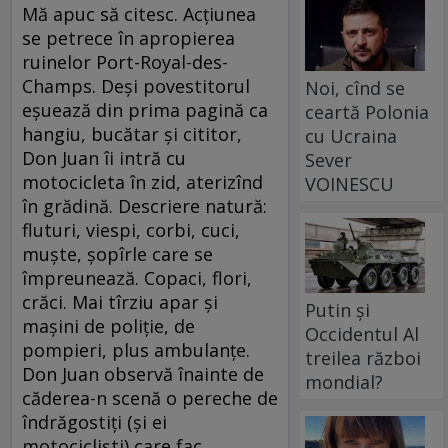
Mă apuc să citesc. Acţiunea
se petrece în apropierea
ruinelor Port-Royal-des-
Champs. Deşi povestitorul
Noi, cînd se
eşuează din prima pagină ca
ceartă Polonia
hangiu, bucătar şi cititor,
cu Ucraina
Don Juan îi intră cu
Sever
motocicleta în zid, aterizînd
VOINESCU
în grădină. Descriere natură:
fluturi, viespi, corbi, cuci,
muşte, şopîrle care se
împreunează. Copaci, flori,
crăci. Mai tîrziu apar şi
Putin și
maşini de poliţie, de
Occidentul Al
pompieri, plus ambulanţe.
treilea război
Don Juan observă înainte de
mondial?
căderea-n scenă o pereche de
îndrăgostiţi (şi ei
motociclişti) care fac