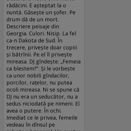
rădăcini. E aşteptat la o
nuntă. Găseşte un şofer. Pe
drum dă de un mort.
Descriere peisaje din
Georgia. Culori. Nisip. La fel
ca-n Dakota de Sud. În
trecere, priveşte doar copiii
şi bătrînii. Pe el îl priveşte
mireasa. DJ gîndeşte: „Femeia
ca blestem?”. Şi le vorbeşte
ca unor nobili gîndacilor,
porcilor, raţelor, nu putea
ocoli mireasa. Ni se spune că
DJ nu era un seducător, nu a
sedus niciodată pe nimeni. El
avea o putere. În ochi.
Imediat ce le privea, femeile
vedeau în dînsul pe