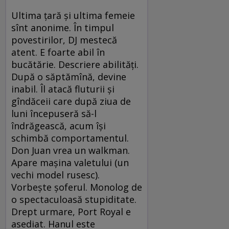
Ultima ţară şi ultima femeie
sînt anonime. În timpul
povestirilor, DJ mestecă
atent. E foarte abil în
bucătărie. Descriere abilităţi.
După o săptămînă, devine
inabil. Îl atacă fluturii şi
gîndăceii care după ziua de
luni începuseră să-l
îndrăgească, acum îşi
schimbă comportamentul.
Don Juan vrea un walkman.
Apare maşina valetului (un
vechi model rusesc).
Vorbeşte şoferul. Monolog de
o spectaculoasă stupiditate.
Drept urmare, Port Royal e
asediat. Hanul este