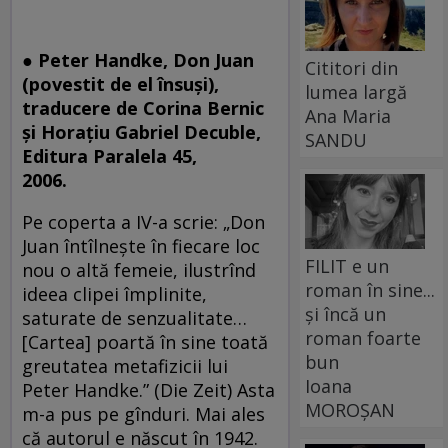
● Peter Handke, Don Juan
Cititori din
(povestit de el însuşi),
lumea largă
traducere de Corina Bernic
Ana Maria
şi Horaţiu Gabriel Decuble,
SANDU
Editura Paralela 45,
2006.
Pe coperta a IV-a scrie: „Don
Juan întîlneşte în fiecare loc
FILIT e un
nou o altă femeie, ilustrînd
roman în sine...
ideea clipei împlinite,
și încă un
saturate de senzualitate…
roman foarte
[Cartea] poartă în sine toată
bun
greutatea metafizicii lui
Ioana
Peter Handke.” (Die Zeit) Asta
MOROȘAN
m-a pus pe gînduri. Mai ales
că autorul e născut în 1942.