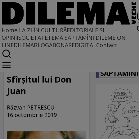
Home
LA ZI ÎN CULTURĂ
EDITORIALE ȘI
OPINII
SOCIETATE
TEMA SĂPTĂMÎNII
DILEME ON-
LINE
DILEMABLOG
ABONARE
DIGITAL
Contact
Home
CARICATU
La zi în cultură
SĂPTĂMÎNI
Carte
Sfîrşitul lui Don
Juan
Răzvan PETRESCU
16 octombrie 2019