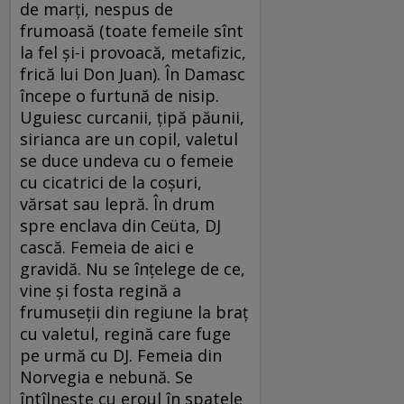
de marţi, nespus de
frumoasă (toate femeile sînt
la fel şi-i provoacă, metafizic,
frică lui Don Juan). În Damasc
începe o furtună de nisip.
Uguiesc curcanii, ţipă păunii,
sirianca are un copil, valetul
se duce undeva cu o femeie
cu cicatrici de la coşuri,
vărsat sau lepră. În drum
spre enclava din Ceüta, DJ
cască. Femeia de aici e
gravidă. Nu se înţelege de ce,
vine şi fosta regină a
frumuseţii din regiune la braţ
cu valetul, regină care fuge
pe urmă cu DJ. Femeia din
Norvegia e nebună. Se
întîlneşte cu eroul în spatele