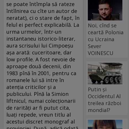
se poate întîmpla să rateze
întîlnirea cu cîte un autor de
neratat), ci o stare de fapt, în
felul ei perfect explicabilă. La
Noi, cînd se
urma urmelor, într-un
ceartă Polonia
instantaneu istorico-literar,
cu Ucraina
aura scrisului lui Cimpoeșu
Sever
așa arată: cuceritoare, dar
VOINESCU
low profile. A fost nevoie de
aproape două decenii, din
1983 pînă în 2001, pentru ca
romanele lui să intre în
atenția criticilor și a
Putin și
publicului. Pînă la Simion
Occidentul Al
liftnicul, numai colecționarii
treilea război
de rarități ar fi putut cita,
mondial?
luați repede, vreun titlu al
acestui discret monograf al
provinciei. După, adică odată