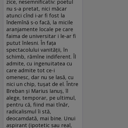
zice, nesemnificativ: poetul
nu s-a pretat, nici măcar
atunci cînd i-ar fi fost la
îndemînă s-o facă, la micile
aranjamente locale pe care
faima de universitar i le-ar fi
putut înlesni. În fața
spectacolului vanității, în
schimb, rămîne indiferent. Îl
admite, cu ingenuitatea cu
care admite tot ce-i
omenesc, dar nu se lasă, cu
nici un chip, tușat de el. Între
Breban și Marius Ianuș, îl
alege, temporar, pe ultimul,
pentru că, fiind mai tînăr,
radicalismul îi stă,
deocamdată, mai bine. Unui
aspirant (ipotetic sau real,