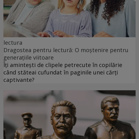
lectura
Dragostea pentru lectură: O moștenire pentru
generațiile viitoare
Îți amintești de clipele petrecute în copilărie
când stăteai cufundat în paginile unei cărți
captivante?