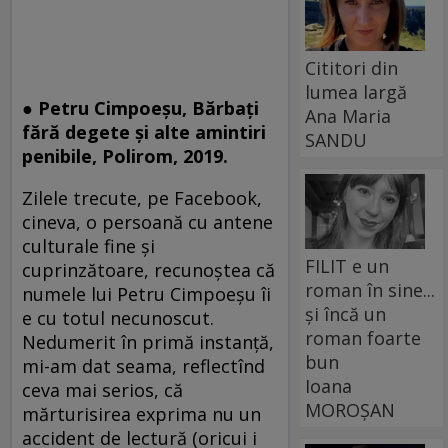
Cititori din
lumea largă
● Petru Cimpoeșu, Bărbați
Ana Maria
fără degete și alte amintiri
SANDU
penibile, Polirom, 2019.
Zilele trecute, pe Facebook,
cineva, o persoană cu antene
culturale fine și
FILIT e un
cuprinzătoare, recunoștea că
roman în sine...
numele lui Petru Cimpoeșu îi
și încă un
e cu totul necunoscut.
roman foarte
Nedumerit în primă instanță,
bun
mi-am dat seama, reflectînd
Ioana
ceva mai serios, că
MOROȘAN
mărturisirea exprima nu un
accident de lectură (oricui i