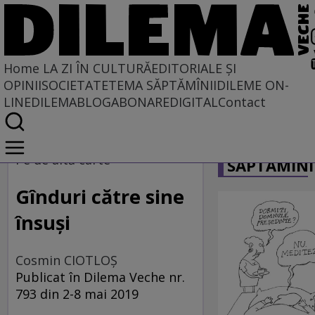
Home
LA ZI ÎN CULTURĂ
EDITORIALE ȘI
OPINII
SOCIETATE
TEMA SĂPTĂMÎNII
DILEME ON-
LINE
DILEMABLOG
ABONARE
DIGITAL
Contact
Home
CARICATU
La zi în cultură
Pe de altă carte
SĂPTĂMÎNI
Carte
Gînduri către sine
însuși
Cosmin CIOTLOŞ
Publicat în Dilema Veche nr.
793 din 2-8 mai 2019