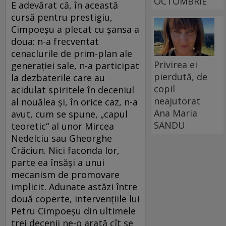
OCTOMBRIE
E adevărat că, în această
cursă pentru prestigiu,
Cimpoeșu a plecat cu șansa a
doua: n-a frecventat
cenaclurile de prim-plan ale
Privirea ei
generației sale, n-a participat
pierdută, de
la dezbaterile care au
copil
acidulat spiritele în deceniul
neajutorat
al nouălea și, în orice caz, n-a
Ana Maria
avut, cum se spune, „capul
SANDU
teoretic“ al unor Mircea
Nedelciu sau Gheorghe
Crăciun. Nici faconda lor,
parte ea însăși a unui
mecanism de promovare
implicit. Adunate astăzi între
două coperte, intervențiile lui
Petru Cimpoeșu din ultimele
trei decenii ne-o arată cît se