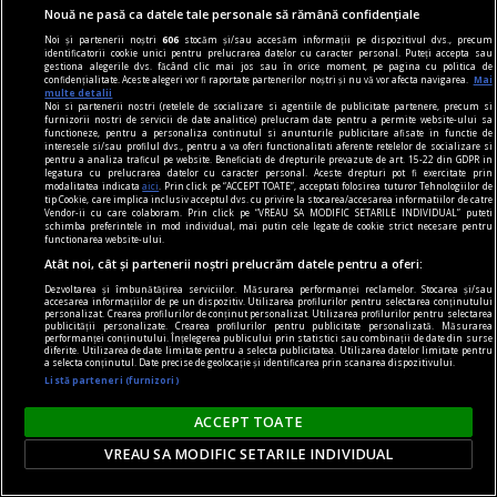
Nouă ne pasă ca datele tale personale să rămână confidențiale
Noi și partenerii noștri
606
stocăm și/sau accesăm informații pe dispozitivul dvs., precum
identificatorii cookie unici pentru prelucrarea datelor cu caracter personal. Puteți accepta sau
gestiona alegerile dvs. făcând clic mai jos sau în orice moment, pe pagina cu politica de
confidențialitate. Aceste alegeri vor fi raportate partenerilor noștri și nu vă vor afecta navigarea.
Mai
multe detalii
rosencrantz & co.
Noi si partenerii nostri (retelele de socializare si agentiile de publicitate partenere, precum si
furnizorii nostri de servicii de date analitice) prelucram date pentru a permite website-ului sa
Teatru de cartier
functioneze, pentru a personaliza continutul si anunturile publicitare afisate in functie de
interesele si/sau profilul dvs., pentru a va oferi functionalitati aferente retelelor de socializare si
Dorința de a surprinde tabloul social în
pentru a analiza traficul pe website. Beneficiati de drepturile prevazute de art. 15-22 din GDPR in
legatura cu prelucrarea datelor cu caracter personal. Aceste drepturi pot fi exercitate prin
complexitatea lui, cu toate conexiunile dintre
modalitatea indicata
aici
. Prin click pe “ACCEPT TOATE”, acceptati folosirea tuturor Tehnologiilor de
tip Cookie, care implica inclusiv acceptul dvs. cu privire la stocarea/accesarea informatiilor de catre
fenomene, are însă și un revers.
Vendor-ii cu care colaboram. Prin click pe “VREAU SA MODIFIC SETARILE INDIVIDUAL” puteti
schimba preferintele in mod individual, mai putin cele legate de cookie strict necesare pentru
Oana STOICA
functionarea website-ului.
Atât noi, cât și partenerii noștri prelucrăm datele pentru a oferi:
Dezvoltarea și îmbunătățirea serviciilor. Măsurarea performanței reclamelor. Stocarea și/sau
accesarea informațiilor de pe un dispozitiv. Utilizarea profilurilor pentru selectarea conținutului
personalizat. Crearea profilurilor de conținut personalizat. Utilizarea profilurilor pentru selectarea
publicității personalizate. Crearea profilurilor pentru publicitate personalizată. Măsurarea
performanței conținutului. Înțelegerea publicului prin statistici sau combinații de date din surse
diferite. Utilizarea de date limitate pentru a selecta publicitatea. Utilizarea datelor limitate pentru
a selecta conținutul. Date precise de geolocație și identificarea prin scanarea dispozitivului.
Listă parteneri (furnizori)
ACCEPT TOATE
VREAU SA MODIFIC SETARILE INDIVIDUAL