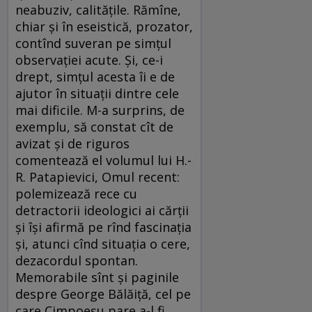
neabuziv, calitățile. Rămîne,
chiar și în eseistică, prozator,
contînd suveran pe simțul
observației acute. Și, ce-i
drept, simțul acesta îi e de
ajutor în situații dintre cele
mai dificile. M-a surprins, de
exemplu, să constat cît de
avizat și de riguros
comentează el volumul lui H.-
R. Patapievici, Omul recent:
polemizează rece cu
detractorii ideologici ai cărții
și își afirmă pe rînd fascinația
și, atunci cînd situația o cere,
dezacordul spontan.
Memorabile sînt și paginile
despre George Bălăiță, cel pe
care Cimpoeșu pare a-l fi