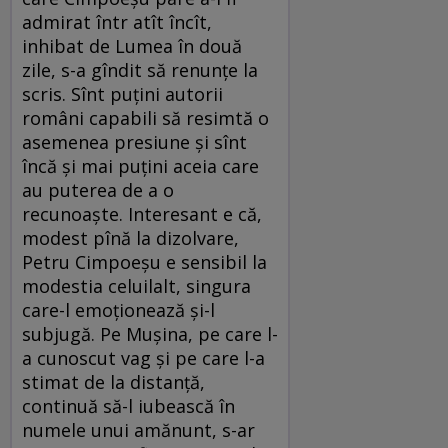
admirat într atît încît,
inhibat de Lumea în două
zile, s-a gîndit să renunțe la
scris. Sînt puțini autorii
români capabili să resimtă o
asemenea presiune și sînt
încă și mai puțini aceia care
au puterea de a o
recunoaște. Interesant e că,
modest pînă la dizolvare,
Petru Cimpoeșu e sensibil la
modestia celuilalt, singura
care-l emoționează și-l
subjugă. Pe Mușina, pe care l-
a cunoscut vag și pe care l-a
stimat de la distanță,
continuă să-l iubească în
numele unui amănunt, s-ar