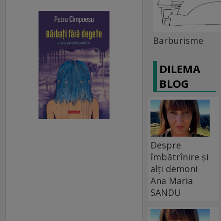
Barburisme
DILEMA
BLOG
Despre
îmbătrînire și
alți demoni
Ana Maria
SANDU