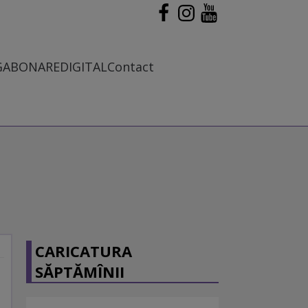
G
ABONARE
DIGITAL
Contact
CARICATURA
SĂPTĂMÎNII