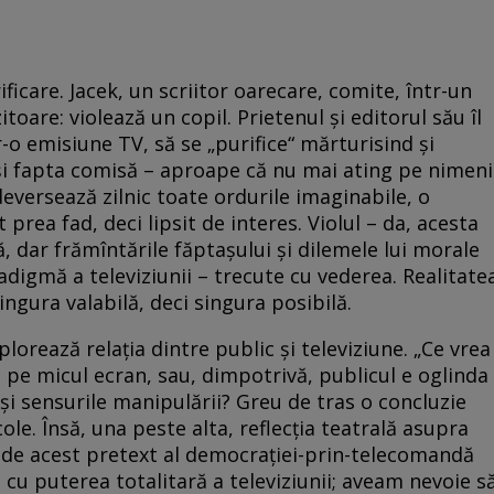
ificare. Jacek, un scriitor oarecare, comite, într-un
are: violează un copil. Prietenul şi editorul său îl
-o emisiune TV, să se „purifice“ mărturisind şi
 şi fapta comisă – aproape că nu mai ating pe nimeni
 deversează zilnic toate ordurile imaginabile, o
prea fad, deci lipsit de interes. Violul – da, acesta
 dar frămîntările făptaşului şi dilemele lui morale
adigmă a televiziunii – trecute cu vederea. Realitate
singura valabilă, deci singura posibilă.
orează relaţia dintre public şi televiziune. „Ce vrea
, pe micul ecran, sau, dimpotrivă, publicul e oglinda
şi sensurile manipulării? Greu de tras o concluzie
le. Însă, una peste alta, reflecţia teatrală asupra
e de acest pretext al democraţiei-prin-telecomandă
 cu puterea totalitară a televiziunii; aveam nevoie s