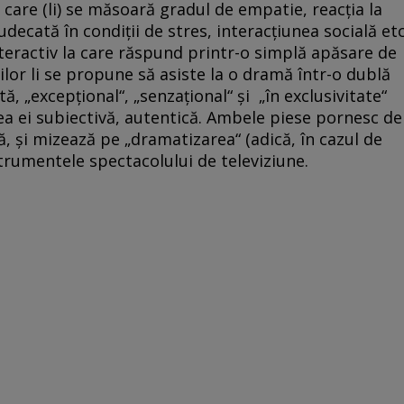
 care (li) se măsoară gradul de empatie, reacţia la
decată în condiţii de stres, interacţiunea socială etc
teractiv la care răspund printr-o simplă apăsare de
rilor li se propune să asiste la o dramă într-o dublă
, „excepţional“, „senzaţional“ şi „în exclusivitate“
ea ei subiectivă, autentică. Ambele piese pornesc de
dă, şi mizează pe „dramatizarea“ (adică, în cazul de
strumentele spectacolului de televiziune.