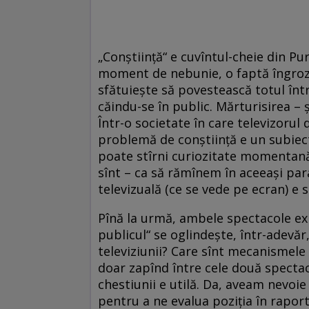
„Conştiinţă“ e cuvîntul-cheie din Pur
moment de nebunie, o faptă îngrozito
sfătuieşte să povestească totul într
căindu-se în public. Mărturisirea –
Într-o societate în care televizorul
problemă de conştiinţă e un subiect 
poate stîrni curiozitate momentană,
sînt – ca să rămînem în aceeaşi par
televizuală (ce se vede pe ecran) e 
Pînă la urmă, ambele spectacole expl
publicul“ se oglindeşte, într-adevăr
televiziunii? Care sînt mecanismele 
doar zapînd între cele două spectaco
chestiunii e utilă. Da, aveam nevoi
pentru a ne evalua poziţia în raport