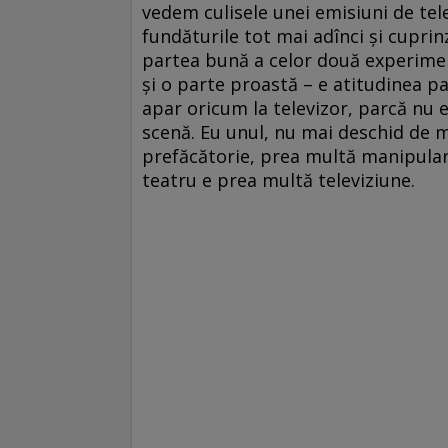
vedem culisele unei emisiuni de tel
fundăturile tot mai adînci şi cuprin
partea bună a celor două experimen
şi o parte proastă – e atitudinea pat
apar oricum la televizor, parcă nu 
scenă. Eu unul, nu mai deschid de m
prefăcătorie, prea multă manipulare 
teatru e prea multă televiziune.