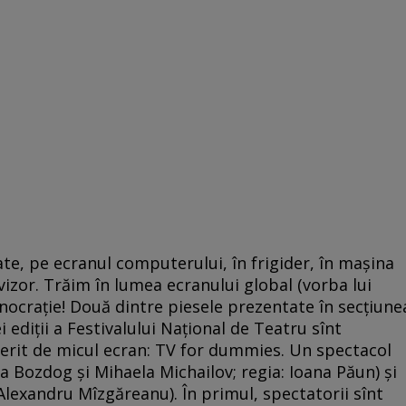
ate, pe ecranul computerului, în frigider, în maşina
evizor. Trăim în lumea ecranului global (vorba lui
anocraţie! Două dintre piesele prezentate în secţiune
 ediţii a Festivalului Naţional de Teatru sînt
ferit de micul ecran: TV for dummies. Un spectacol
 Bozdog şi Mihaela Michailov; regia: Ioana Păun) şi
 Alexandru Mîzgăreanu). În primul, spectatorii sînt