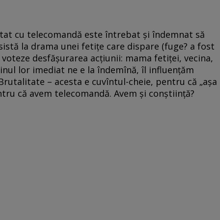
otat cu telecomandă este întrebat şi îndemnat să
sistă la drama unei fetiţe care dispare (fuge? a fost
ă voteze desfăşurarea acţiunii: mama fetiţei, vecina,
stinul lor imediat ne e la îndemînă, îl influenţăm
rutalitate – acesta e cuvîntul-cheie, pentru că „aşa
entru că avem telecomandă. Avem şi conştiinţă?