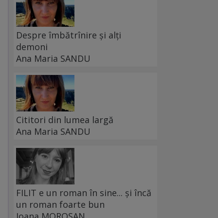
Despre îmbătrînire și alți
demoni
Ana Maria SANDU
Cititori din lumea largă
Ana Maria SANDU
FILIT e un roman în sine... și încă
un roman foarte bun
Ioana MOROȘAN