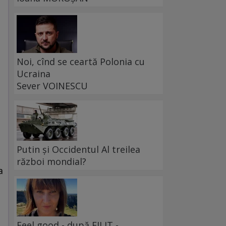
Noi, cînd se ceartă Polonia cu
Ucraina
Sever VOINESCU
Putin și Occidentul Al treilea
război mondial?
a
Feel good - după FILIT -