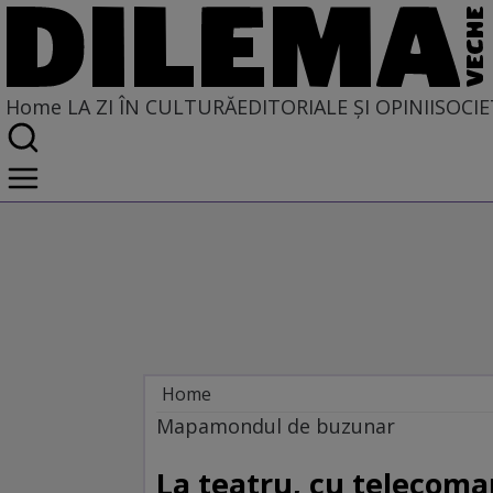
Home
LA ZI ÎN CULTURĂ
EDITORIALE ȘI OPINII
SOCIE
Home
La zi în cultură
Mapamondul de buzunar
ARTE PERFORMATIVE
La teatru, cu telecom