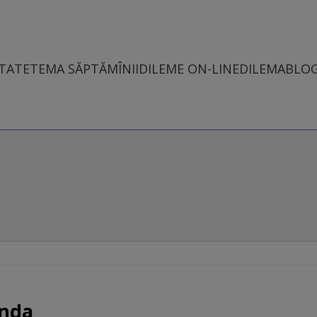
TATE
TEMA SĂPTĂMÎNII
DILEME ON-LINE
DILEMABLO
anda