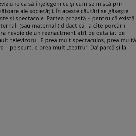
eviziune ca să înţelegem ce şi cum se mişcă prin
zătoare ale societăţii. În aceste căutări se găseşte
te şi spectacole. Partea proastă – pentru că există
ernal- (sau maternal-) didactică: la cîte porcării
era nevoie de un reenactment atît de detaliat pe
ult televizorul. E prea mult spectaculos, prea multă
– pe scurt, e prea mult „teatru“. Da’ parcă şi la