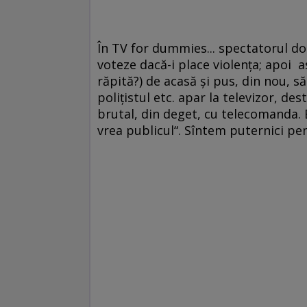
În TV for dummies... spectatorul d
voteze dacă-i place violenţa; apoi a
răpită?) de acasă şi pus, din nou, s
poliţistul etc. apar la televizor, de
brutal, din deget, cu telecomanda. B
vrea publicul“. Sîntem puternici p