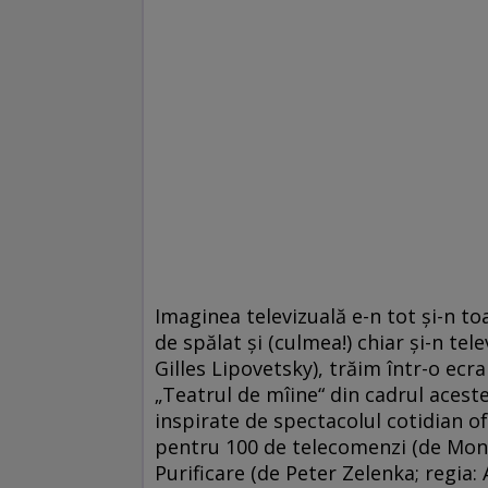
Imaginea televizuală e-n tot şi-n to
de spălat şi (culmea!) chiar şi-n tel
Gilles Lipovetsky), trăim într-o ecr
„Teatrul de mîine“ din cadrul acestei
inspirate de spectacolul cotidian o
pentru 100 de telecomenzi (de Mona
Purificare (de Peter Zelenka; regia: