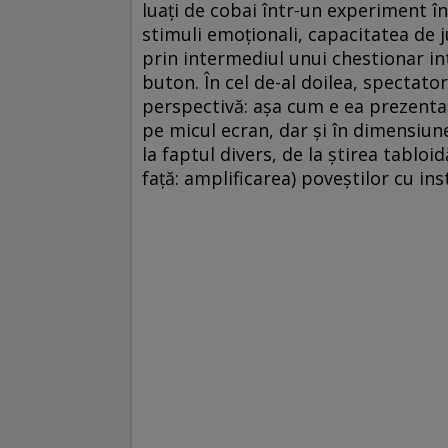
luaţi de cobai într-un experiment în
stimuli emoţionali, capacitatea de ju
prin intermediul unui chestionar in
buton. În cel de-al doilea, spectato
perspectivă: aşa cum e ea prezentată
pe micul ecran, dar şi în dimensiun
la faptul divers, de la ştirea tabloi
faţă: amplificarea) poveştilor cu in