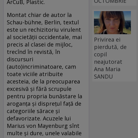
OCTOMBRIE
ArCuB, Plastic.
Montat chiar de autor la
Schau-bühne, Berlin, textul
este un rechizitoriu virulent
al societăţii occidentale, mai
Privirea ei
precis al clasei de mijloc,
pierdută, de
trecînd în revistă, în
copil
discursuri
neajutorat
(auto)incriminatoare, cam
Ana Maria
toate viciile atribuite
SANDU
acesteia, de la preocuparea
excesivă şi fără scrupule
pentru propria bunăstare la
aroganţa şi dispreţul faţă de
categoriile sărace şi
defavorizate. Acuzele lui
Marius von Mayenburg sînt
multe şi dure, unele valabile