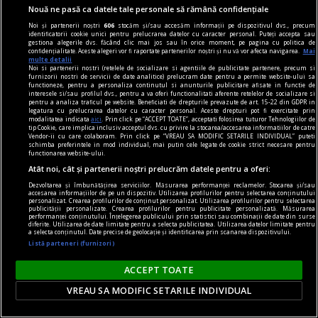
Nouă ne pasă ca datele tale personale să rămână confidențiale
dilemtatograf
Noi și partenerii noștri
606
stocăm și/sau accesăm informații pe dispozitivul dvs., precum
identificatorii cookie unici pentru prelucrarea datelor cu caracter personal. Puteți accepta sau
Spectacol culinar
gestiona alegerile dvs. făcând clic mai jos sau în orice moment, pe pagina cu politica de
confidențialitate. Aceste alegeri vor fi raportate partenerilor noștri și nu vă vor afecta navigarea.
Mai
Dincolo de ținuta posh, respectabilă și cam
multe detalii
Noi si partenerii nostri (retelele de socializare si agentiile de publicitate partenere, precum si
balonată, a filmului, care amenință să îl conducă
furnizorii nostri de servicii de date analitice) prelucram date pentru a permite website-ului sa
functioneze, pentru a personaliza continutul si anunturile publicitare afisate in functie de
într-o zonă pur decorativă, cineastul găsește aici
interesele si/sau profilul dvs., pentru a va oferi functionalitati aferente retelelor de socializare si
pentru a analiza traficul pe website. Beneficiati de drepturile prevazute de art. 15-22 din GDPR in
materia unei intime disperări.
legatura cu prelucrarea datelor cu caracter personal. Aceste drepturi pot fi exercitate prin
modalitatea indicata
aici
. Prin click pe “ACCEPT TOATE”, acceptati folosirea tuturor Tehnologiilor de
Victor MOROZOV
tip Cookie, care implica inclusiv acceptul dvs. cu privire la stocarea/accesarea informatiilor de catre
Vendor-ii cu care colaboram. Prin click pe “VREAU SA MODIFIC SETARILE INDIVIDUAL” puteti
schimba preferintele in mod individual, mai putin cele legate de cookie strict necesare pentru
functionarea website-ului.
Atât noi, cât și partenerii noștri prelucrăm datele pentru a oferi:
Dezvoltarea și îmbunătățirea serviciilor. Măsurarea performanței reclamelor. Stocarea și/sau
accesarea informațiilor de pe un dispozitiv. Utilizarea profilurilor pentru selectarea conținutului
personalizat. Crearea profilurilor de conținut personalizat. Utilizarea profilurilor pentru selectarea
publicității personalizate. Crearea profilurilor pentru publicitate personalizată. Măsurarea
performanței conținutului. Înțelegerea publicului prin statistici sau combinații de date din surse
diferite. Utilizarea de date limitate pentru a selecta publicitatea. Utilizarea datelor limitate pentru
a selecta conținutul. Date precise de geolocație și identificarea prin scanarea dispozitivului.
Listă parteneri (furnizori)
ACCEPT TOATE
VREAU SA MODIFIC SETARILE INDIVIDUAL