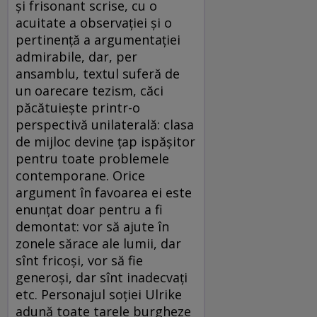
şi frisonant scrise, cu o
acuitate a observaţiei şi o
pertinenţă a argumentaţiei
admirabile, dar, per
ansamblu, textul suferă de
un oarecare tezism, căci
păcătuieşte printr-o
perspectivă unilaterală: clasa
de mijloc devine ţap ispăşitor
pentru toate problemele
contemporane. Orice
argument în favoarea ei este
enunţat doar pentru a fi
demontat: vor să ajute în
zonele sărace ale lumii, dar
sînt fricoşi, vor să fie
generoşi, dar sînt inadecvaţi
etc. Personajul soţiei Ulrike
adună toate tarele burgheze