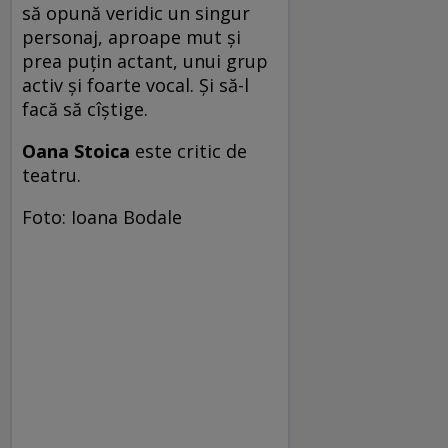
să opună veridic un singur
personaj, aproape mut şi
prea puţin actant, unui grup
activ şi foarte vocal. Şi să-l
facă să cîştige.
Oana Stoica
este critic de
teatru.
Foto: Ioana Bodale