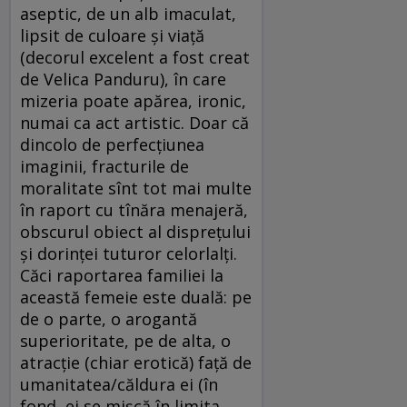
aseptic, de un alb imaculat,
lipsit de culoare şi viaţă
(decorul excelent a fost creat
de Velica Panduru), în care
mizeria poate apărea, ironic,
numai ca act artistic. Doar că
dincolo de perfecţiunea
imaginii, fracturile de
moralitate sînt tot mai multe
în raport cu tînăra menajeră,
obscurul obiect al dispreţului
şi dorinţei tuturor celorlalţi.
Căci raportarea familiei la
această femeie este duală: pe
de o parte, o arogantă
superioritate, pe de alta, o
atracţie (chiar erotică) faţă de
umanitatea/căldura ei (în
fond, ei se mişcă în limita