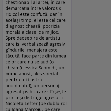
chestionabil al artei, în care
demarcaţia între valoros şi
ridicol este confuză, dar în
acelaşi timp, el este cel care
diagnostichează ipocrizia
morală a clasei de mijloc.
Spre deosebire de artistul
care îşi verbalizează agresiv
gîndurile, menajera este
tăcută, face parte din lumea
celor care nu se aud (o
cheamă Jessica Schmidt, un
nume anost, ales special
pentru a-i ilustra
anonimatul), un personaj
agresat psihic care sfîrşeşte
prin a-şi distruge agresorii.
Nicoleta Lefter (pe dublu rol
cu Ioana Mărcoiu, pe care