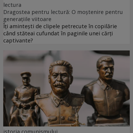
lectura
Dragostea pentru lectură: O moștenire pentru
generațiile viitoare
Îți amintești de clipele petrecute în copilărie
când stăteai cufundat în paginile unei cărți
captivante?
istoria comunismului