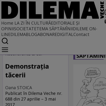
Home
LA ZI ÎN CULTURĂ
EDITORIALE ȘI
OPINII
SOCIETATE
TEMA SĂPTĂMÎNII
DILEME ON-
LINE
DILEMABLOG
ABONARE
DIGITAL
Contact
Home
CARICATU
La zi în cultură
Rosencrantz & Co.
SĂPTĂMÎNI
ARTE PERFORMATIVE
Demonstraţia
tăcerii
Oana STOICA
Publicat în Dilema Veche nr.
688 din 27 aprilie – 3 mai
2017