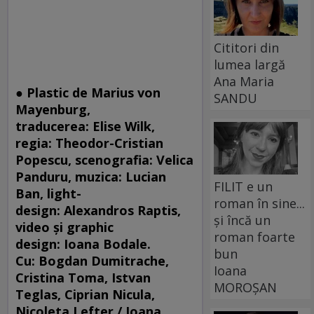
Cititori din
lumea largă
Ana Maria
● Plastic de Marius von
SANDU
Mayenburg,
traducerea: Elise Wilk,
regia: Theodor-Cristian
Popescu, scenografia: Velica
Panduru, muzica: Lucian
FILIT e un
Ban, light-
roman în sine...
design: Alexandros Raptis,
și încă un
video și graphic
roman foarte
design: Ioana Bodale.
bun
Cu: Bogdan Dumitrache,
Ioana
Cristina Toma, Istvan
MOROȘAN
Teglas, Ciprian Nicula,
Nicoleta Lefter / Ioana