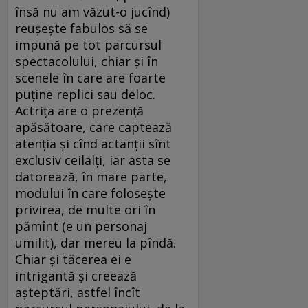
însă nu am văzut-o jucînd)
reuşeşte fabulos să se
impună pe tot parcursul
spectacolului, chiar şi în
scenele în care are foarte
puţine replici sau deloc.
Actriţa are o prezenţă
apăsătoare, care captează
atenţia şi cînd actanţii sînt
exclusiv ceilalţi, iar asta se
datorează, în mare parte,
modului în care foloseşte
privirea, de multe ori în
pămînt (e un personaj
umilit), dar mereu la pîndă.
Chiar şi tăcerea ei e
intrigantă şi creează
aşteptări, astfel încît