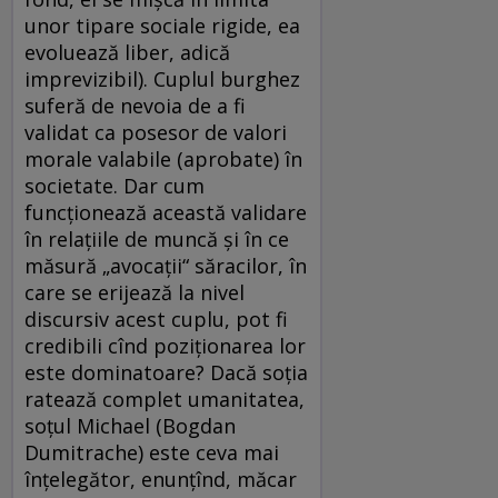
unor tipare sociale rigide, ea
evoluează liber, adică
imprevizibil). Cuplul burghez
suferă de nevoia de a fi
validat ca posesor de valori
morale valabile (aprobate) în
societate. Dar cum
funcţionează această validare
în relaţiile de muncă şi în ce
măsură „avocaţii“ săracilor, în
care se erijează la nivel
discursiv acest cuplu, pot fi
credibili cînd poziţionarea lor
este dominatoare? Dacă soţia
ratează complet umanitatea,
soţul Michael (Bogdan
Dumitrache) este ceva mai
înţelegător, enunţînd, măcar