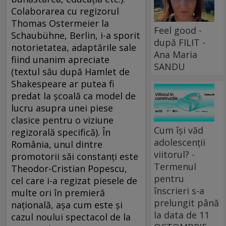
Colaborarea cu regizorul
Thomas Ostermeier la
Feel good -
Schaubühne, Berlin, i-a sporit
după FILIT -
notorietatea, adaptările sale
Ana Maria
fiind unanim apreciate
SANDU
(textul său după Hamlet de
Shakespeare ar putea fi
predat la şcoală ca model de
lucru asupra unei piese
clasice pentru o viziune
Cum își văd
regizorală specifică). În
adolescenții
România, unul dintre
viitorul? -
promotorii săi constanţi este
Termenul
Theodor-Cristian Popescu,
pentru
cel care i-a regizat piesele de
înscrieri s-a
multe ori în premieră
prelungit până
naţională, aşa cum este şi
la data de 11
cazul noului spectacol de la