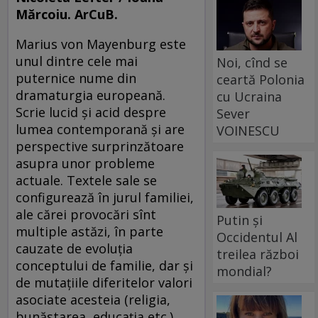
Mărcoiu. ArCuB.
Marius von Mayenburg este
unul dintre cele mai
Noi, cînd se
puternice nume din
ceartă Polonia
dramaturgia europeană.
cu Ucraina
Scrie lucid şi acid despre
Sever
lumea contemporană şi are
VOINESCU
perspective surprinzătoare
asupra unor probleme
actuale. Textele sale se
configurează în jurul familiei,
ale cărei provocări sînt
Putin și
multiple astăzi, în parte
Occidentul Al
cauzate de evoluţia
treilea război
conceptului de familie, dar şi
mondial?
de mutaţiile diferitelor valori
asociate acesteia (religia,
bunăstarea, educaţia etc.).