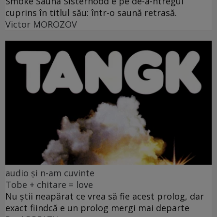
Smoke Sauna Sisterhood e pe de-a-ntregul
cuprins în titlul său: într-o saună retrasă.
Victor MOROZOV
audio și n-am cuvinte
Tobe + chitare = love
Nu știi neapărat ce vrea să fie acest prolog, dar
exact fiindcă e un prolog mergi mai departe