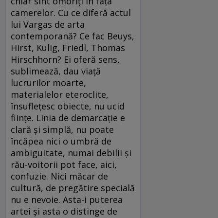
chiar sînt omorîţi în faţa
camerelor. Cu ce diferă actul
lui Vargas de arta
contemporană? Ce fac Beuys,
Hirst, Kulig, Friedl, Thomas
Hirschhorn? Ei oferă sens,
sublimează, dau viaţă
lucrurilor moarte,
materialelor eteroclite,
însufleţesc obiecte, nu ucid
fiinţe. Linia de demarcaţie e
clară şi simplă, nu poate
încăpea nici o umbră de
ambiguitate, numai debilii şi
rău-voitorii pot face, aici,
confuzie. Nici măcar de
cultură, de pregătire specială
nu e nevoie. Asta-i puterea
artei şi asta o distinge de