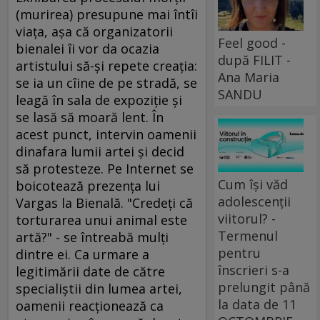
(murirea) presupune mai întîi
viaţa, aşa că organizatorii
Feel good -
bienalei îi vor da ocazia
după FILIT -
artistului să-şi repete creaţia:
Ana Maria
se ia un cîine de pe stradă, se
SANDU
leagă în sala de expoziţie şi
se lasă să moară lent. În
acest punct, intervin oamenii
dinafara lumii artei şi decid
să protesteze. Pe Internet se
Cum își văd
boicotează prezenţa lui
adolescenții
Vargas la Bienală. "Credeţi că
viitorul? -
torturarea unui animal este
Termenul
artă?" - se întreabă mulţi
pentru
dintre ei. Ca urmare a
înscrieri s-a
legitimării date de către
prelungit până
specialiştii din lumea artei,
la data de 11
oamenii reacţionează ca