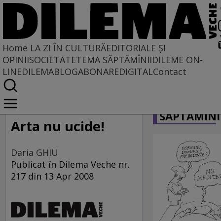
Home
LA ZI ÎN CULTURĂ
EDITORIALE ȘI
OPINII
SOCIETATE
TEMA SĂPTĂMÎNII
DILEME ON-
LINE
DILEMABLOG
ABONARE
DIGITAL
Contact
Home
CARICATU
La zi în cultură
SĂPTĂMÎNI
Arta nu ucide!
Daria GHIU
Publicat în Dilema Veche nr.
217 din 13 Apr 2008