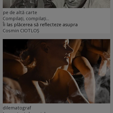
pe de altă carte
Compilați, compilați...
Îi las plăcerea să reflecteze asupra
Cosmin CIOTLOŞ
dilematograf