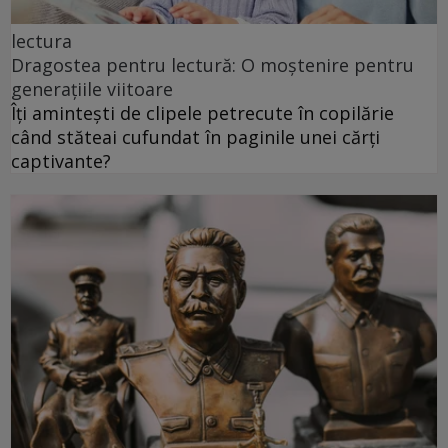
lectura
Dragostea pentru lectură: O moștenire pentru
generațiile viitoare
Îți amintești de clipele petrecute în copilărie
când stăteai cufundat în paginile unei cărți
captivante?