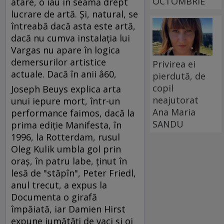
OCTOMBRIE
atare, o iau în seamă drept
lucrare de artă. Şi, natural, se
întreabă dacă asta este artă,
dacă nu cumva instalaţia lui
Vargas nu apare în logica
demersurilor artistice
Privirea ei
actuale. Dacă în anii â60,
pierdută, de
copil
Joseph Beuys explica arta
neajutorat
unui iepure mort, într-un
Ana Maria
performance faimos, dacă la
SANDU
prima ediţie Manifesta, în
1996, la Rotterdam, rusul
Oleg Kulik umbla gol prin
oraş, în patru labe, ţinut în
lesă de "stăpîn", Peter Friedl,
anul trecut, a expus la
Documenta o girafă
împăiată, iar Damien Hirst
expune jumătăţi de vaci şi oi