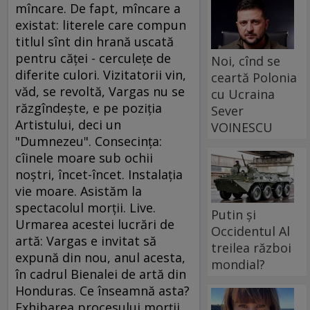
mîncare. De fapt, mîncare a
existat: literele care compun
titlul sînt din hrană uscată
pentru căţei - cerculeţe de
Noi, cînd se
diferite culori. Vizitatorii vin,
ceartă Polonia
văd, se revoltă, Vargas nu se
cu Ucraina
răzgîndeşte, e pe poziţia
Sever
Artistului, deci un
VOINESCU
"Dumnezeu". Consecinţa:
cîinele moare sub ochii
noştri, încet-încet. Instalaţia
vie moare. Asistăm la
spectacolul morţii. Live.
Putin și
Urmarea acestei lucrări de
Occidentul Al
artă: Vargas e invitat să
treilea război
expună din nou, anul acesta,
mondial?
în cadrul Bienalei de artă din
Honduras. Ce înseamnă asta?
Exhibarea procesului morţii