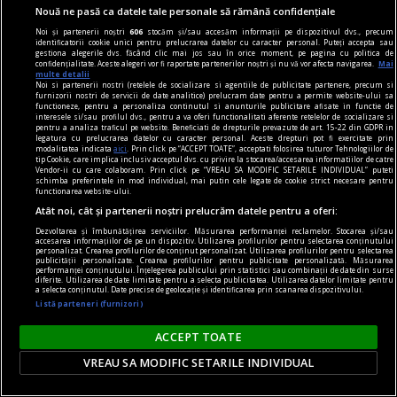
rosencrantz & co.
Nouă ne pasă ca datele tale personale să rămână confidențiale
Teatru de cartier
Noi și partenerii noștri
606
stocăm și/sau accesăm informații pe dispozitivul dvs., precum
Dorința de a surprinde tabloul social în
identificatorii cookie unici pentru prelucrarea datelor cu caracter personal. Puteți accepta sau
gestiona alegerile dvs. făcând clic mai jos sau în orice moment, pe pagina cu politica de
complexitatea lui, cu toate conexiunile dintre
confidențialitate. Aceste alegeri vor fi raportate partenerilor noștri și nu vă vor afecta navigarea.
Mai
multe detalii
fenomene, are însă și un revers.
Noi si partenerii nostri (retelele de socializare si agentiile de publicitate partenere, precum si
furnizorii nostri de servicii de date analitice) prelucram date pentru a permite website-ului sa
Oana STOICA
functioneze, pentru a personaliza continutul si anunturile publicitare afisate in functie de
interesele si/sau profilul dvs., pentru a va oferi functionalitati aferente retelelor de socializare si
pentru a analiza traficul pe website. Beneficiati de drepturile prevazute de art. 15-22 din GDPR in
legatura cu prelucrarea datelor cu caracter personal. Aceste drepturi pot fi exercitate prin
modalitatea indicata
aici
. Prin click pe “ACCEPT TOATE”, acceptati folosirea tuturor Tehnologiilor de
tip Cookie, care implica inclusiv acceptul dvs. cu privire la stocarea/accesarea informatiilor de catre
Vendor-ii cu care colaboram. Prin click pe “VREAU SA MODIFIC SETARILE INDIVIDUAL” puteti
schimba preferintele in mod individual, mai putin cele legate de cookie strict necesare pentru
functionarea website-ului.
Atât noi, cât și partenerii noștri prelucrăm datele pentru a oferi:
Dezvoltarea și îmbunătățirea serviciilor. Măsurarea performanței reclamelor. Stocarea și/sau
accesarea informațiilor de pe un dispozitiv. Utilizarea profilurilor pentru selectarea conținutului
personalizat. Crearea profilurilor de conținut personalizat. Utilizarea profilurilor pentru selectarea
publicității personalizate. Crearea profilurilor pentru publicitate personalizată. Măsurarea
performanței conținutului. Înțelegerea publicului prin statistici sau combinații de date din surse
diferite. Utilizarea de date limitate pentru a selecta publicitatea. Utilizarea datelor limitate pentru
a selecta conținutul. Date precise de geolocație și identificarea prin scanarea dispozitivului.
Listă parteneri (furnizori)
ACCEPT TOATE
VREAU SA MODIFIC SETARILE INDIVIDUAL
regimul artelor şi muniţiilor