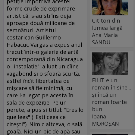
petiţie împotriva acestei
forme crude de exprimare
artistică, s-au strîns deja
Cititori din
aproape două milioane de
lumea largă
semnături. Artistul
Ana Maria
costarican Guillermo
SANDU
Habacuc Vargas a expus anul
trecut într-o galerie de artă
contemporană din Nicaragua
o "instalaţie": a luat un cîine
vagabond şi o sfoară scurtă,
FILIT e un
astfel încît libertatea de
roman în sine...
mişcare să fie minimă, cu
și încă un
care l-a legat pe acesta în
roman foarte
sala de expoziţie. Pe un
bun
perete, a pus şi titlul: "Eres lo
Ioana
que lees" ("Eşti ceea ce
MOROȘAN
citeşti"). Nimic altceva, o sală
goală. Nici un pic de apă sau