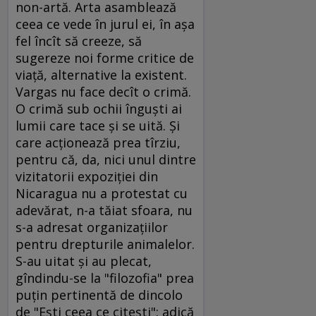
non-artă. Arta asamblează
ceea ce vede în jurul ei, în aşa
fel încît să creeze, să
sugereze noi forme critice de
viaţă, alternative la existent.
Vargas nu face decît o crimă.
O crimă sub ochii înguşti ai
lumii care tace şi se uită. Şi
care acţionează prea tîrziu,
pentru că, da, nici unul dintre
vizitatorii expoziţiei din
Nicaragua nu a protestat cu
adevărat, n-a tăiat sfoara, nu
s-a adresat organizaţiilor
pentru drepturile animalelor.
S-au uitat şi au plecat,
gîndindu-se la "filozofia" prea
puţin pertinentă de dincolo
de "Eşti ceea ce citeşti": adică