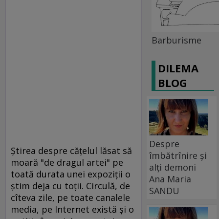
Barburisme
DILEMA
BLOG
Despre
Ştirea despre căţelul lăsat să
îmbătrînire și
moară "de dragul artei" pe
alți demoni
toată durata unei expoziţii o
Ana Maria
ştim deja cu toţii. Circulă, de
SANDU
cîteva zile, pe toate canalele
media, pe Internet există şi o