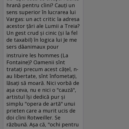
hrană pentru cîini? Cauţi un
sens superior în lucrarea lui
Vargas: un act critic la adresa
acestor ţări ale Lumii a Treia?
Un gest crud şi cinic (şi la fel
de taxabil) în logica lui Je me
sers dâanimaux pour
instruire les hommes (La
Fontaine)? Oamenii sînt
trataţi precum acest căţel, n-
au libertate, sînt înfometaţi,
lăsaţi să moară. Nici vorbă de
aşa ceva, nu e nici o "cauză",
artistul îşi dedică pur şi
simplu "opera de artă" unui
prieten care a murit ucis de
doi cîini Rotweiller. Se
răzbună. Aşa că, "ochi pentru