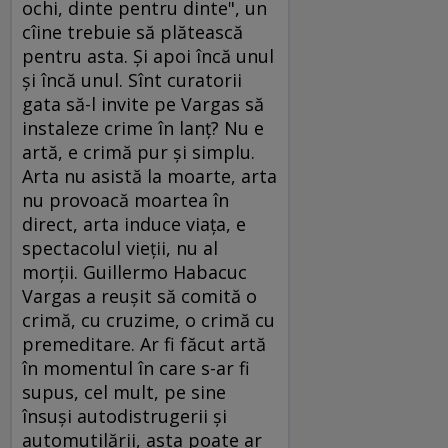
ochi, dinte pentru dinte", un
cîine trebuie să plătească
pentru asta. Şi apoi încă unul
şi încă unul. Sînt curatorii
gata să-l invite pe Vargas să
instaleze crime în lanţ? Nu e
artă, e crimă pur şi simplu.
Arta nu asistă la moarte, arta
nu provoacă moartea în
direct, arta induce viaţa, e
spectacolul vieţii, nu al
morţii. Guillermo Habacuc
Vargas a reuşit să comită o
crimă, cu cruzime, o crimă cu
premeditare. Ar fi făcut artă
în momentul în care s-ar fi
supus, cel mult, pe sine
însuşi autodistrugerii şi
automutilării, asta poate ar