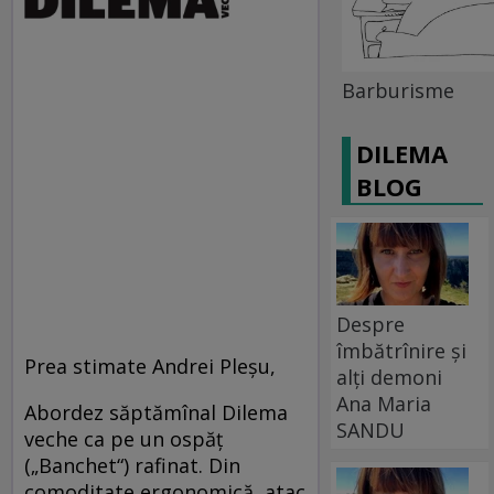
Barburisme
DILEMA
BLOG
Despre
îmbătrînire și
Prea stimate Andrei Pleşu,
alți demoni
Ana Maria
Abordez săptămînal Dilema
SANDU
veche ca pe un ospăţ
(„Banchet“) rafinat. Din
comoditate ergonomică, atac