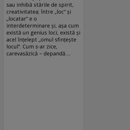
sau inhibă stările de spirit,
creativitatea; între „loc“ şi
„locatar“ e o
interdeterminare şi, aşa cum
există un genius loci, există şi
acel înţelept „omul sfinţeşte
locul“. Cum s-ar zice,
carevasăzică – depandă….