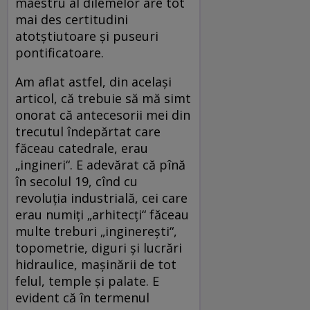
maestru al dilemelor are tot
mai des certitudini
atotştiutoare şi puseuri
pontificatoare.
Am aflat astfel, din acelaşi
articol, că trebuie să mă simt
onorat că antecesorii mei din
trecutul îndepărtat care
făceau catedrale, erau
„ingineri“. E adevărat că pînă
în secolul 19, cînd cu
revoluţia industrială, cei care
erau numiţi „arhitecţi“ făceau
multe treburi „inginereşti“,
topometrie, diguri şi lucrări
hidraulice, maşinării de tot
felul, temple şi palate. E
evident că în termenul