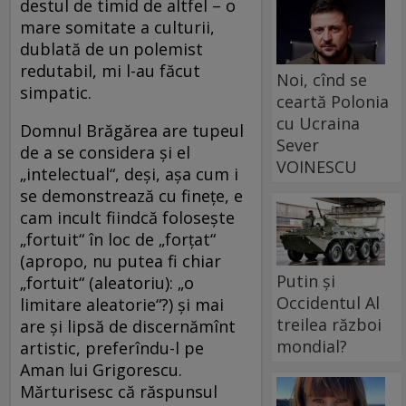
destul de timid de altfel – o
mare somitate a culturii,
dublată de un polemist
redutabil, mi l-au făcut
Noi, cînd se
simpatic.
ceartă Polonia
cu Ucraina
Domnul Brăgărea are tupeul
Sever
de a se considera şi el
VOINESCU
„intelectual“, deşi, aşa cum i
se demonstrează cu fineţe, e
cam incult fiindcă foloseşte
„fortuit“ în loc de „forţat“
(apropo, nu putea fi chiar
Putin și
„fortuit“ (aleatoriu): „o
Occidentul Al
limitare aleatorie“?) şi mai
treilea război
are şi lipsă de discernămînt
mondial?
artistic, preferîndu-l pe
Aman lui Grigorescu.
Mărturisesc că răspunsul