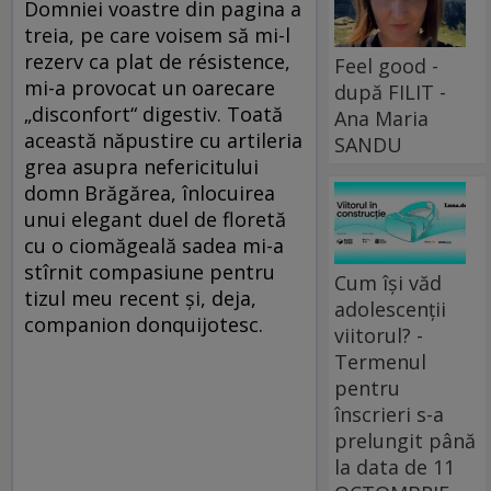
Domniei voastre din pagina a
treia, pe care voisem să mi-l
rezerv ca plat de résistence,
Feel good -
mi-a provocat un oarecare
după FILIT -
„disconfort“ digestiv. Toată
Ana Maria
această năpustire cu artileria
SANDU
grea asupra nefericitului
domn Brăgărea, înlocuirea
unui elegant duel de floretă
cu o ciomăgeală sadea mi-a
stîrnit compasiune pentru
Cum își văd
tizul meu recent şi, deja,
adolescenții
companion donquijotesc.
viitorul? -
Termenul
pentru
înscrieri s-a
prelungit până
la data de 11