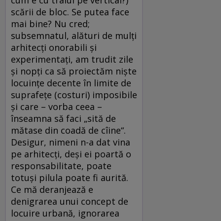
cum e cu traiul pe vertical?)
scării de bloc. Se putea face
mai bine? Nu cred;
subsemnatul, alături de mulţi
arhitecţi onorabili şi
experimentaţi, am trudit zile
şi nopţi ca să proiectăm nişte
locuinţe decente în limite de
suprafeţe (costuri) imposibile
şi care – vorba ceea –
înseamna să faci „sită de
mătase din coadă de cîine“.
Desigur, nimeni n-a dat vina
pe arhitecţi, deşi ei poartă o
responsabilitate, poate
totuşi pilula poate fi aurită.
Ce mă deranjează e
denigrarea unui concept de
locuire urbană, ignorarea