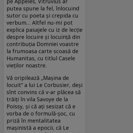
pe Appeles, Vitruvius ar
putea spune la fel, înlocuind
sutor cu poeta şi crepida cu
verbum… Altfel nu-mi pot
explica pasajele cu iz de lecţie
despre locuire şi locuinţă din
contribuţia Domniei voastre
la frumoasa carte scoasă de
Humanitas, cu titlul Casele
vieţilor noastre.
Vă oripilează „Maşina de
locuit“ a lui Le Corbusier, deşi
sînt convins că v-ar plăcea să
trăiţi în vila Savoye de la
Poissy, şi că aţi sesizat că e
vorba de o formulă-şoc, cu
priză în mentalitatea
maşinistă a epocii, că Le