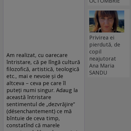
OCTOMBRIE
Privirea ei
pierdută, de
copil
Am realizat, cu oarecare
neajutorat
întristare, că pe lîngă cultură
Ana Maria
filozofică, artistică, teologică
SANDU
etc., mai e nevoie şi de
altceva – ceva pe care îl
puteţi numi singur. Adaug la
această întristare
sentimentul de „dezvrăjire“
(désenchantement) ce mă
bîntuie de ceva timp,
constatînd că marele