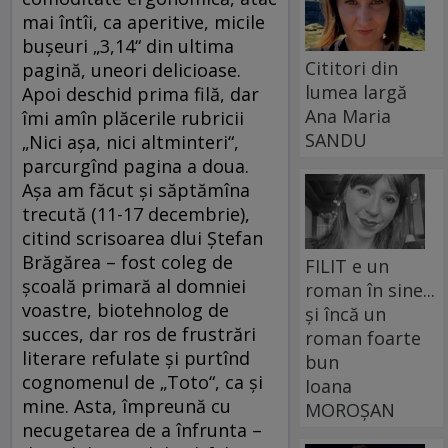
mai întîi, ca aperitive, micile
buşeuri „3,14“ din ultima
Cititori din
pagină, uneori delicioase.
lumea largă
Apoi deschid prima filă, dar
Ana Maria
îmi amîn plăcerile rubricii
SANDU
„Nici aşa, nici altminteri“,
parcurgînd pagina a doua.
Aşa am făcut şi săptămîna
trecută (11-17 decembrie),
citind scrisoarea dlui Ştefan
Brăgărea – fost coleg de
FILIT e un
şcoală primară al domniei
roman în sine...
voastre, biotehnolog de
și încă un
succes, dar ros de frustrări
roman foarte
literare refulate şi purtînd
bun
cognomenul de „Toto“, ca şi
Ioana
mine. Asta, împreună cu
MOROȘAN
necugetarea de a înfrunta –