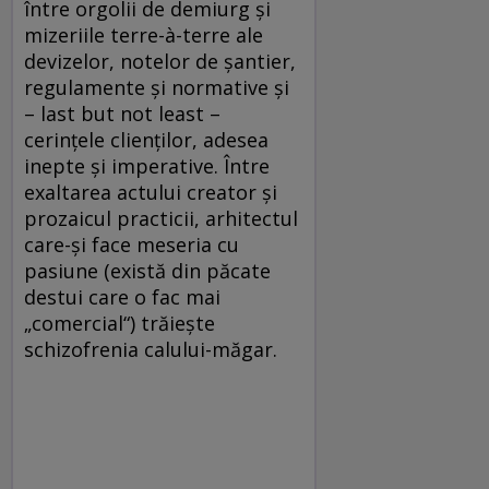
între orgolii de demiurg şi
mizeriile terre-à-terre ale
devizelor, notelor de şantier,
regulamente şi normative şi
– last but not least –
cerinţele clienţilor, adesea
inepte şi imperative. Între
exaltarea actului creator şi
prozaicul practicii, arhitectul
care-şi face meseria cu
pasiune (există din păcate
destui care o fac mai
„comercial“) trăieşte
schizofrenia calului-măgar.