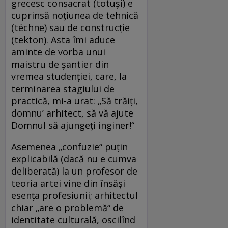
grecesc consacrat (totuşi) e
cuprinsă noţiunea de tehnică
(téchne) sau de construcţie
(tekton). Asta îmi aduce
aminte de vorba unui
maistru de şantier din
vremea studenţiei, care, la
terminarea stagiului de
practică, mi-a urat: „Să trăiţi,
domnu’ arhitect, să vă ajute
Domnul să ajungeţi inginer!“
Asemenea „confuzie“ puţin
explicabilă (dacă nu e cumva
deliberată) la un profesor de
teoria artei vine din însăşi
esenţa profesiunii; arhitectul
chiar „are o problemă“ de
identitate culturală, oscilînd