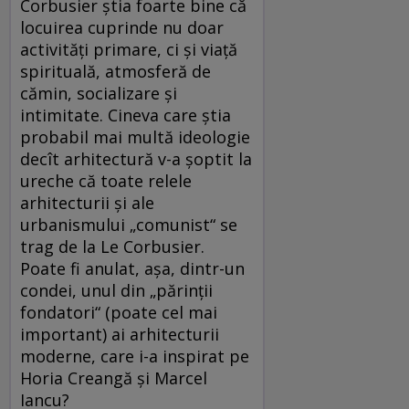
Corbusier ştia foarte bine că
locuirea cuprinde nu doar
activităţi primare, ci şi viaţă
spirituală, atmosferă de
cămin, socializare şi
intimitate. Cineva care ştia
probabil mai multă ideologie
decît arhitectură v-a şoptit la
ureche că toate relele
arhitecturii şi ale
urbanismului „comunist“ se
trag de la Le Corbusier.
Poate fi anulat, aşa, dintr-un
condei, unul din „părinţii
fondatori“ (poate cel mai
important) ai arhitecturii
moderne, care i-a inspirat pe
Horia Creangă şi Marcel
Iancu?