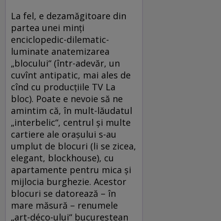
La fel, e dezamăgitoare din
partea unei minţi
enciclopedic-dilematic-
luminate anatemizarea
„blocului“ (într-adevăr, un
cuvînt antipatic, mai ales de
cînd cu producţiile TV La
bloc). Poate e nevoie să ne
amintim că, în mult-lăudatul
„interbelic“, centrul şi multe
cartiere ale oraşului s-au
umplut de blocuri (li se zicea,
elegant, blockhouse), cu
apartamente pentru mica şi
mijlocia burghezie. Acestor
blocuri se datorează – în
mare măsură – renumele
„art-déco-ului“ bucureştean