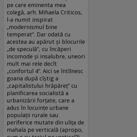
pe care eminenta mea
colegă, arh. Mihaela Criticos,
l-a numit inspirat
„modernismul bine
temperat“. Dar odată cu
acestea au apărut şi blocurile
„de speculă“, cu încăperi
incomode şi insalubre, uneori
mult mai rele decît
„confortul 4“. Aici se întîlnesc
goana după cîştig a
„capitalistului hrăpăreţ“ cu
planificarea socialistă a
urbanizării forţate, care a
adus în locuinţe urbane
populaţii rurale sau
periferice mutate din uliţa de
mahala pe verticală (apropo,