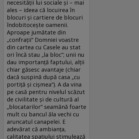
necesităţii lui sociale şi – mai
ales – ideea că locuirea în
blocuri şi cartiere de blocuri
îndobitoceşte oamenii.
Aproape jumătate din
„confraţii“ Domniei voastre
din cartea cu Casele au stat
ori încă stau „la bloc“; unii nu
dau importanţă faptului, alţii
chiar găsesc avantaje (chiar
dacă suspină după casa „cu
portiţă şi cişmea“). A da vina
pe casă pentru nivelul scăzut
de civilitate şi de cultură al
„blocatarilor“ seamănă foarte
mult cu bancul ăla vechi cu
aruncatul canapelei. E
adevărat că ambianţa,
calitatea spaţiului stimulează