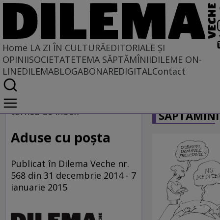
Home
LA ZI ÎN CULTURĂ
EDITORIALE ȘI
OPINII
SOCIETATE
TEMA SĂPTĂMÎNII
DILEME ON-
LINE
DILEMABLOG
ABONARE
DIGITAL
Contact
Home
CARICATU
La zi în cultură
turneu de inbox
SĂPTĂMÎNI
Aduse cu poşta
Publicat în Dilema Veche nr.
568 din 31 decembrie 2014 - 7
ianuarie 2015