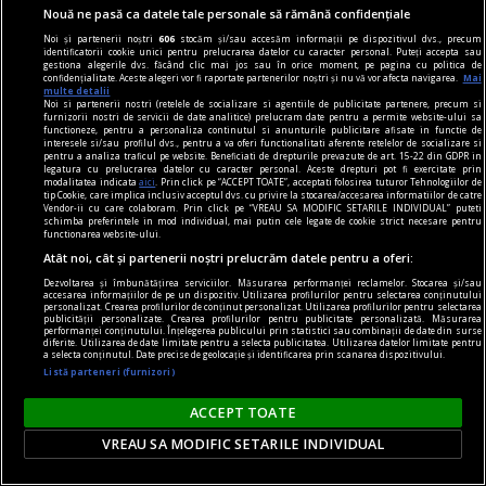
dilemtatograf
Nouă ne pasă ca datele tale personale să rămână confidențiale
Spectacol culinar
Noi și partenerii noștri
606
stocăm și/sau accesăm informații pe dispozitivul dvs., precum
Dincolo de ținuta posh, respectabilă și cam
identificatorii cookie unici pentru prelucrarea datelor cu caracter personal. Puteți accepta sau
gestiona alegerile dvs. făcând clic mai jos sau în orice moment, pe pagina cu politica de
balonată, a filmului, care amenință să îl conducă
confidențialitate. Aceste alegeri vor fi raportate partenerilor noștri și nu vă vor afecta navigarea.
Mai
multe detalii
într-o zonă pur decorativă, cineastul găsește aici
Noi si partenerii nostri (retelele de socializare si agentiile de publicitate partenere, precum si
furnizorii nostri de servicii de date analitice) prelucram date pentru a permite website-ului sa
materia unei intime disperări.
functioneze, pentru a personaliza continutul si anunturile publicitare afisate in functie de
interesele si/sau profilul dvs., pentru a va oferi functionalitati aferente retelelor de socializare si
Victor MOROZOV
pentru a analiza traficul pe website. Beneficiati de drepturile prevazute de art. 15-22 din GDPR in
legatura cu prelucrarea datelor cu caracter personal. Aceste drepturi pot fi exercitate prin
modalitatea indicata
aici
. Prin click pe “ACCEPT TOATE”, acceptati folosirea tuturor Tehnologiilor de
tip Cookie, care implica inclusiv acceptul dvs. cu privire la stocarea/accesarea informatiilor de catre
Vendor-ii cu care colaboram. Prin click pe “VREAU SA MODIFIC SETARILE INDIVIDUAL” puteti
schimba preferintele in mod individual, mai putin cele legate de cookie strict necesare pentru
functionarea website-ului.
Atât noi, cât și partenerii noștri prelucrăm datele pentru a oferi:
Dezvoltarea și îmbunătățirea serviciilor. Măsurarea performanței reclamelor. Stocarea și/sau
accesarea informațiilor de pe un dispozitiv. Utilizarea profilurilor pentru selectarea conținutului
personalizat. Crearea profilurilor de conținut personalizat. Utilizarea profilurilor pentru selectarea
publicității personalizate. Crearea profilurilor pentru publicitate personalizată. Măsurarea
performanței conținutului. Înțelegerea publicului prin statistici sau combinații de date din surse
diferite. Utilizarea de date limitate pentru a selecta publicitatea. Utilizarea datelor limitate pentru
a selecta conținutul. Date precise de geolocație și identificarea prin scanarea dispozitivului.
Listă parteneri (furnizori)
ACCEPT TOATE
VREAU SA MODIFIC SETARILE INDIVIDUAL