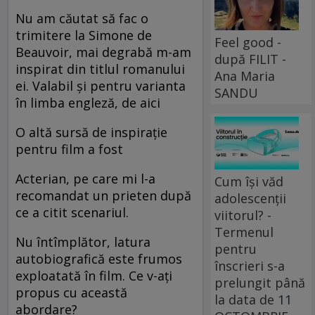
Nu am căutat să fac o
trimitere la Simone de
Feel good -
Beauvoir, mai degrabă m-am
după FILIT -
inspirat din titlul romanului
Ana Maria
ei. Valabil şi pentru varianta
SANDU
în limba engleză, de aici
O altă sursă de inspiraţie
pentru film a fost
Acterian, pe care mi l-a
Cum își văd
recomandat un prieten după
adolescenții
ce a citit scenariul.
viitorul? -
Termenul
Nu întîmplător, latura
pentru
autobiografică este frumos
înscrieri s-a
exploatată în film. Ce v-aţi
prelungit până
propus cu această
la data de 11
abordare?