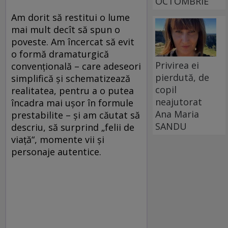
OCTOMBRIE
Am dorit să restitui o lume
mai mult decît să spun o
poveste. Am încercat să evit
o formă dramaturgică
Privirea ei
convenţională – care adeseori
pierdută, de
simplifică şi schematizează
copil
realitatea, pentru a o putea
neajutorat
încadra mai uşor în formule
Ana Maria
prestabilite – şi am căutat să
SANDU
descriu, să surprind „felii de
viaţă“, momente vii şi
personaje autentice.