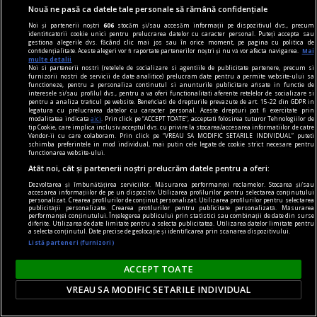
Nouă ne pasă ca datele tale personale să rămână confidențiale
Noi și partenerii noștri
606
stocăm și/sau accesăm informații pe dispozitivul dvs., precum
identificatorii cookie unici pentru prelucrarea datelor cu caracter personal. Puteți accepta sau
audio şi n-am cuvinte
gestiona alegerile dvs. făcând clic mai jos sau în orice moment, pe pagina cu politica de
confidențialitate. Aceste alegeri vor fi raportate partenerilor noștri și nu vă vor afecta navigarea.
Mai
Liric & ludic
multe detalii
Noi si partenerii nostri (retelele de socializare si agentiile de publicitate partenere, precum si
Esența oscilează între melancolie și idealism
furnizorii nostri de servicii de date analitice) prelucram date pentru a permite website-ului sa
functioneze, pentru a personaliza continutul si anunturile publicitare afisate in functie de
romantic.
interesele si/sau profilul dvs., pentru a va oferi functionalitati aferente retelelor de socializare si
pentru a analiza traficul pe website. Beneficiati de drepturile prevazute de art. 15-22 din GDPR in
Aron BIRO
legatura cu prelucrarea datelor cu caracter personal. Aceste drepturi pot fi exercitate prin
modalitatea indicata
aici
. Prin click pe “ACCEPT TOATE”, acceptati folosirea tuturor Tehnologiilor de
tip Cookie, care implica inclusiv acceptul dvs. cu privire la stocarea/accesarea informatiilor de catre
Vendor-ii cu care colaboram. Prin click pe “VREAU SA MODIFIC SETARILE INDIVIDUAL” puteti
schimba preferintele in mod individual, mai putin cele legate de cookie strict necesare pentru
functionarea website-ului.
Atât noi, cât și partenerii noștri prelucrăm datele pentru a oferi:
Dezvoltarea și îmbunătățirea serviciilor. Măsurarea performanței reclamelor. Stocarea și/sau
accesarea informațiilor de pe un dispozitiv. Utilizarea profilurilor pentru selectarea conținutului
personalizat. Crearea profilurilor de conținut personalizat. Utilizarea profilurilor pentru selectarea
publicității personalizate. Crearea profilurilor pentru publicitate personalizată. Măsurarea
performanței conținutului. Înțelegerea publicului prin statistici sau combinații de date din surse
diferite. Utilizarea de date limitate pentru a selecta publicitatea. Utilizarea datelor limitate pentru
a selecta conținutul. Date precise de geolocație și identificarea prin scanarea dispozitivului.
Listă parteneri (furnizori)
ACCEPT TOATE
VREAU SA MODIFIC SETARILE INDIVIDUAL