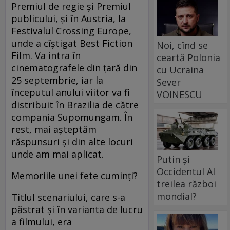
Premiul de regie şi Premiul
publicului, şi în Austria, la
Festivalul Crossing Europe,
unde a cîştigat Best Fiction
Noi, cînd se
Film. Va intra în
ceartă Polonia
cinematografele din ţară din
cu Ucraina
25 septembrie, iar la
Sever
începutul anului viitor va fi
VOINESCU
distribuit în Brazilia de către
compania Supomungam. În
rest, mai aşteptăm
răspunsuri şi din alte locuri
unde am mai aplicat.
Putin și
Occidentul Al
Memoriile unei fete cuminţi?
treilea război
mondial?
Titlul scenariului, care s-a
păstrat şi în varianta de lucru
a filmului, era