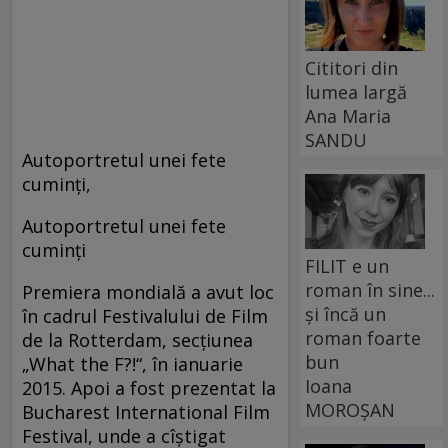
Cititori din
lumea largă
Ana Maria
SANDU
Autoportretul unei fete
cuminţi,
Autoportretul unei fete
cuminţi
FILIT e un
roman în sine...
Premiera mondială a avut loc
și încă un
în cadrul Festivalului de Film
roman foarte
de la Rotterdam, secţiunea
bun
„What the F?!“, în ianuarie
Ioana
2015. Apoi a fost prezentat la
MOROȘAN
Bucharest International Film
Festival, unde a cîştigat