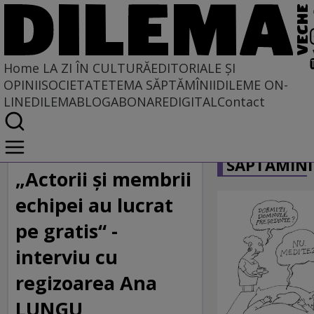
Home
LA ZI ÎN CULTURĂ
EDITORIALE ȘI
OPINII
SOCIETATE
TEMA SĂPTĂMÎNII
DILEME ON-
LINE
DILEMABLOG
ABONARE
DIGITAL
Contact
Home
CARICATU
La zi în cultură
SĂPTĂMÎNI
„Actorii şi membrii
echipei au lucrat
pe gratis“ -
interviu cu
regizoarea Ana
LUNGU