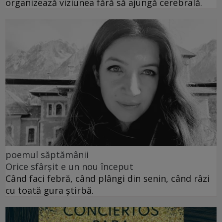
organizează viziunea fără să ajungă cerebrală.
poemul săptămânii
Orice sfârșit e un nou început
Când faci febră, când plângi din senin, când râzi
cu toată gura știrbă.