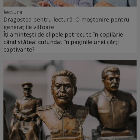
lectura
Dragostea pentru lectură: O moștenire pentru
generațiile viitoare
Îți amintești de clipele petrecute în copilărie
când stăteai cufundat în paginile unei cărți
captivante?