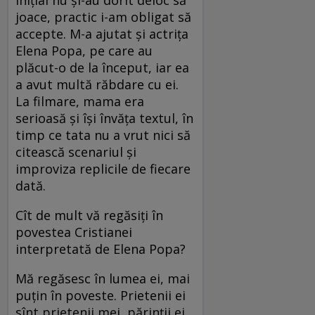
Iniţial nu şi-au dorit deloc să
joace, practic i-am obligat să
accepte. M-a ajutat şi actriţa
Elena Popa, pe care au
plăcut-o de la început, iar ea
a avut multă răbdare cu ei.
La filmare, mama era
serioasă şi îşi învăţa textul, în
timp ce tata nu a vrut nici să
citească scenariul şi
improviza replicile de fiecare
dată.
Cît de mult vă regăsiţi în
povestea Cristianei
interpretată de Elena Popa?
Mă regăsesc în lumea ei, mai
puţin în poveste. Prietenii ei
sînt prietenii mei, părinţii ei