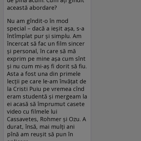
de pînă acum. Cum aţi gîndit
această abordare?
Nu am gîndit-o în mod
special – dacă a ieşit aşa, s-a
întîmplat pur şi simplu. Am
încercat să fac un film sincer
şi personal, în care să mă
exprim pe mine aşa cum sînt
şi nu cum mi-aş fi dorit să fiu.
Asta a fost una din primele
lecţii pe care le-am învăţat de
la Cristi Puiu pe vremea cînd
eram studentă şi mergeam la
ei acasă să împrumut casete
video cu filmele lui
Cassavetes, Rohmer şi Ozu. A
durat, însă, mai mulţi ani
pînă am reuşit să pun în