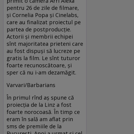
primit o cameră Arri Alexa
pentru 26 de zile de filmare,
şi Cornelia Popa şi Cinelabs,
care au finalizat proiectul pe
partea de postproducţie.
Actorii şi membrii echipei
sînt majoritatea prieteni care
au fost dispuşi să lucreze pe
gratis la film. Le sînt tuturor
foarte recunoscătoare, şi
sper că nu i-am dezamăgit.
Varvari/Barbarians
În primul rînd aş spune că
proiecţia de la Linz a fost
foarte norocoasă. În timp ce
eram în sală am aflat prin
sms de premiile de la
Bucureşti. Apoi a urmat şi cel