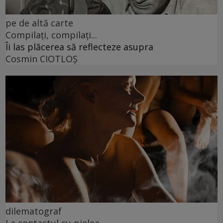
pe de altă carte
Compilați, compilați...
Îi las plăcerea să reflecteze asupra
Cosmin CIOTLOŞ
dilematograf