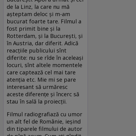
de la Linz, la care nu mă
aşteptam deloc şi m-am
bucurat foarte tare. Filmul a
fost primit bine şi la
Rotterdam, şi la Bucureşti, şi
în Austria, dar diferit. Adică
reacţiile publicului sînt
diferite: nu se rîde în aceleaşi
locuri, sînt altele momentele
care captează cel mai tare
atenţia etc. Mie mi se pare
interesant să urmăresc
aceste diferenţe şi încerc să
stau în sală la proiecţii.
Filmul radiografiază cu umor
un alt fel de Românie, ieşind
din tiparele filmului de autor