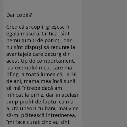
Dar copiii?
Cred că şi copiii greşesc în
egală măsură. Critică, sînt
nemulţumiţi de părinţi, dar
nu sînt dispuşi să renunţe la
avantajele care decurg din
acest tip de comportament.
Iau exemplul meu, care mă
plîng la toată lumea că, la 36
de ani, mama mea încă sună
să mă întrebe dacă am
mîncat la prînz, dar în acelaşi
timp profit de faptul că mă
ajută uneori cu bani, mai vine
să-mi plătească întreţinerea,
îmi face curat cînd eu sînt