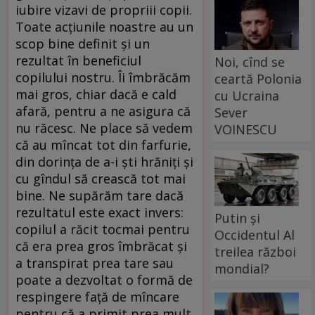
iubire vizavi de pro­priii copii.
Toate acțiunile noastre au un
scop bine definit și un
rezultat în beneficiul
Noi, cînd se
copilului nostru. Îi îmbrăcăm
ceartă Polonia
mai gros, chiar dacă e cald
cu Ucraina
afară, pentru a ne asigura că
Sever
nu răcesc. Ne place să vedem
VOINESCU
că au mîncat tot din farfurie,
din dorința de a-i ști hrăniți și
cu gîndul să crească tot mai
bine. Ne supărăm tare dacă
rezultatul este exact invers:
Putin și
copilul a răcit tocmai pentru
Occidentul Al
că era prea gros îmbrăcat și
treilea război
a transpirat prea tare sau
mondial?
poate a dezvoltat o formă de
respingere față de mîncare
pentru că a primit prea mult,