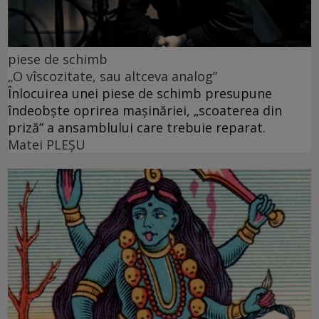
piese de schimb
„O vîscozitate, sau altceva analog”
Înlocuirea unei piese de schimb presupune
îndeobște oprirea mașinăriei, „scoaterea din
priză” a ansamblului care trebuie reparat.
Matei PLEŞU