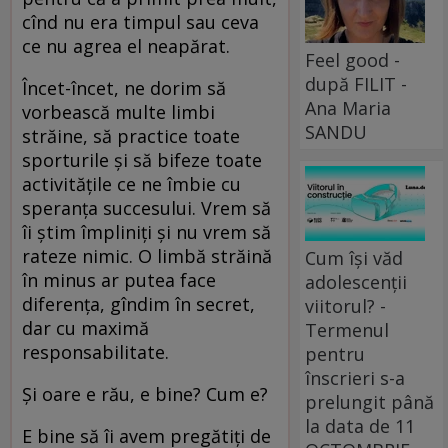
cînd nu era timpul sau ceva
ce nu agrea el neapărat.
Feel good -
după FILIT -
Încet-încet, ne dorim să
Ana Maria
vorbească multe limbi
SANDU
străine, să practice toate
sporturile și să bifeze toate
activitățile ce ne îmbie cu
speranța succesului. Vrem să
îi știm împliniți și nu vrem să
rateze nimic. O limbă străină
Cum își văd
în minus ar putea face
adolescenții
diferența, gîndim în secret,
viitorul? -
dar cu maximă
Termenul
responsabilitate.
pentru
înscrieri s-a
Și oare e rău, e bine? Cum e?
prelungit până
la data de 11
E bine să îi avem pregătiți de