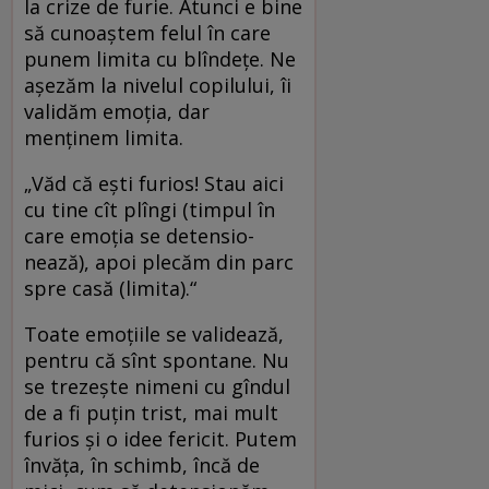
la crize de furie. Atunci e bine
să cunoaștem felul în care
punem limita cu blîndețe. Ne
așezăm la nivelul copilului, îi
validăm emoția, dar
menținem limita.
„Văd că ești furios! Stau aici
cu tine cît plîngi (timpul în
care emoția se detensio­
nează), apoi plecăm din parc
spre casă (limita).“
Toate emoțiile se validează,
pentru că sînt spontane. Nu
se trezește nimeni cu gîndul
de a fi puțin trist, mai mult
furios și o idee fericit. Putem
învăța, în schimb, încă de