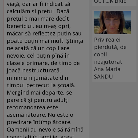
OCTOMBRIE
viață, dar ar fi indicat să
calculăm și prețul. Dacă
prețul e mai mare decît
beneficiul, eu m-aș opri,
măcar să reflectez puțin sau
Privirea ei
poate puțin mai mult. Știința
pierdută, de
ne arată că un copil are
copil
nevoie, cel puțin pînă în
neajutorat
clasele primare, de timp de
Ana Maria
joacă nestructurată,
SANDU
minimum jumătate din
timpul petrecut la școală.
Mergînd mai departe, se
pare că și pentru adulți
recomandarea este
asemănătoare. Nu este o
precizare întîmplătoare.
Oamenii au nevoie să rămînă
conectați în familie, acest