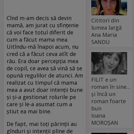
Cînd m-am decis să devin
Cititori din
mamă, am jurat cu sfințenie
lumea largă
că voi face totul diferit de
Ana Maria
cum a făcut mama mea.
SANDU
Uitîndu-mă înapoi acum, nu
cred că a făcut ceva atît de
rău. Era doar percepția mea
de copil, ce avea să vină să se
opună regulilor de atunci. Am
FILIT e un
realizat cu timpul că mama
roman în sine...
mea a avut doar intenții bune
și încă un
și și-a gestionat rolurile pe
roman foarte
care și le-a asumat cum a
bun
știut ea mai bine.
Ioana
MOROȘAN
De fapt, mai toți părinții au
gînduri și intenții pline de