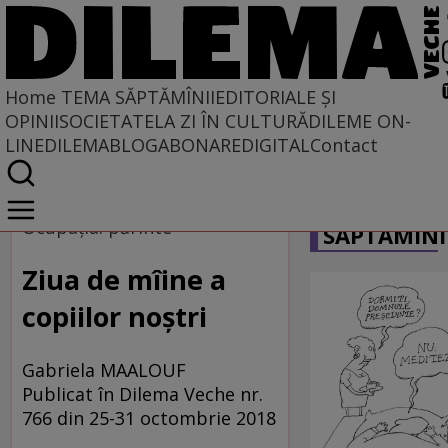
Home
TEMA SĂPTĂMÎNII
EDITORIALE ȘI
OPINII
SOCIETATE
LA ZI ÎN CULTURĂ
DILEME ON-
LINE
DILEMABLOG
ABONARE
DIGITAL
Contact
Home
CARICATU
Tema săptămînii
Ocupația: părinte
SĂPTĂMÎNI
Ziua de mîine a
copiilor noștri
Gabriela MAALOUF
Publicat în Dilema Veche nr.
766 din 25-31 octombrie 2018