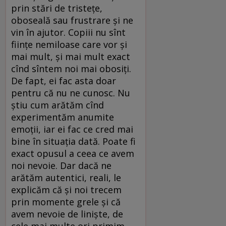
prin stări de tristețe,
oboseală sau frustrare și ne
vin în ajutor. Copiii nu sînt
ființe nemiloase care vor și
mai mult, și mai mult exact
cînd sîntem noi mai obosiți.
De fapt, ei fac asta doar
pentru că nu ne cunosc. Nu
știu cum arătăm cînd
experimentăm anumite
emoții, iar ei fac ce cred mai
bine în situația dată. Poate fi
exact opusul a ceea ce avem
noi nevoie. Dar dacă ne
arătăm autentici, reali, le
explicăm că și noi trecem
prin momente grele și că
avem nevoie de liniște, de
cele mai multe ori primim