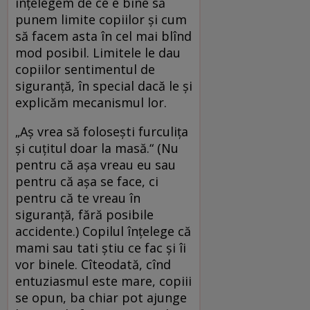
înțelegem de ce e bine să
punem limite copiilor și cum
să facem asta în cel mai blînd
mod posibil. Limitele le dau
copiilor sentimentul de
siguranță, în special dacă le și
explicăm mecanismul lor.
„Aș vrea să folosești furculița
și cuțitul doar la masă.“ (Nu
pentru că așa vreau eu sau
pentru că așa se face, ci
pentru că te vreau în
siguranță, fără posibile
accidente.) Copilul înțelege că
mami sau tati știu ce fac și îi
vor binele. Cîteodată, cînd
entuziasmul este mare, copiii
se opun, ba chiar pot ajunge