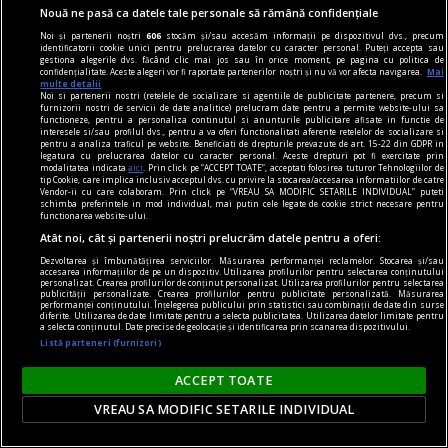
Nouă ne pasă ca datele tale personale să rămână confidențiale
Noi și partenerii noștri
606
stocăm și/sau accesăm informații pe dispozitivul dvs., precum
identificatorii cookie unici pentru prelucrarea datelor cu caracter personal. Puteți accepta sau
gestiona alegerile dvs. făcând clic mai jos sau în orice moment, pe pagina cu politica de
confidențialitate. Aceste alegeri vor fi raportate partenerilor noștri și nu vă vor afecta navigarea.
Mai
multe detalii
Noi si partenerii nostri (retelele de socializare si agentiile de publicitate partenere, precum si
furnizorii nostri de servicii de date analitice) prelucram date pentru a permite website-ului sa
functioneze, pentru a personaliza continutul si anunturile publicitare afisate in functie de
interesele si/sau profilul dvs., pentru a va oferi functionalitati aferente retelelor de socializare si
pentru a analiza traficul pe website. Beneficiati de drepturile prevazute de art. 15-22 din GDPR in
legatura cu prelucrarea datelor cu caracter personal. Aceste drepturi pot fi exercitate prin
centenar - eugen barbu
modalitatea indicata
aici
. Prin click pe “ACCEPT TOATE”, acceptati folosirea tuturor Tehnologiilor de
tip Cookie, care implica inclusiv acceptul dvs. cu privire la stocarea/accesarea informatiilor de catre
Dilemele decadenței
Vendor-ii cu care colaboram. Prin click pe “VREAU SA MODIFIC SETARILE INDIVIDUAL” puteti
schimba preferintele in mod individual, mai putin cele legate de cookie strict necesare pentru
Există aici, poate, o secretă soteriologie la
functionarea website-ului.
Atât noi, cât și partenerii noștri prelucrăm datele pentru a oferi:
confiniile cu sensibilitatea decadentă, și anume
credința că printr-o înălțare estetică deasupra
Dezvoltarea și îmbunătățirea serviciilor. Măsurarea performanței reclamelor. Stocarea și/sau
accesarea informațiilor de pe un dispozitiv. Utilizarea profilurilor pentru selectarea conținutului
personalizat. Crearea profilurilor de conținut personalizat. Utilizarea profilurilor pentru selectarea
oricărei etici contingente.
publicității personalizate. Crearea profilurilor pentru publicitate personalizată. Măsurarea
performanței conținutului. Înțelegerea publicului prin statistici sau combinații de date din surse
diferite. Utilizarea de date limitate pentru a selecta publicitatea. Utilizarea datelor limitate pentru
a selecta conținutul. Date precise de geolocație și identificarea prin scanarea dispozitivului.
Listă parteneri (furnizori)
ACCEPT TOATE
VREAU SA MODIFIC SETARILE INDIVIDUAL