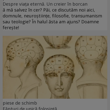
Despre viața eternă. Un creier în borcan
ă mă salvez în cer? Păi, ce discutăm noi aici,
domnule, neuroștiințe, filosofie, transumanism
sau teologie? În halul ăsta am ajuns? Doamne
ferește!
piese de schimb
Făpturi de unică folosință