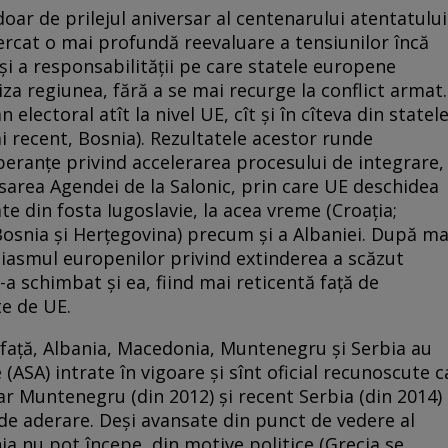
oar de prilejul aniversar al centenarului atentatului
ncercat o mai profundă reevaluare a tensiunilor încă
şi a responsabilităţii pe care statele europene
za regiunea, fără a se mai recurge la conflict armat.
 electoral atît la nivel UE, cît şi în cîteva din statel
i recent, Bosnia). Rezultatele acestor runde
eranţe privind accelerarea procesului de integrare,
nsarea Agendei de la Salonic, prin care UE deschidea
te din fosta Iugoslavie, la acea vreme (Croaţia;
osnia şi Herţegovina) precum şi a Albaniei. După ma
ziasmul europenilor privind extinderea a scăzut
-a schimbat şi ea, fiind mai reticentă faţă de
e de UE.
 faţă, Albania, Macedonia, Muntenegru şi Serbia au
 (ASA) intrate în vigoare şi sînt oficial recunoscute c
ar Muntenegru (din 2012) şi recent Serbia (din 2014)
de aderare. Deşi avansate din punct de vedere al
a nu pot începe, din motive politice (Grecia se