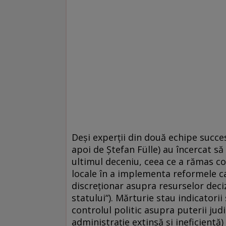
Deşi experţii din două echipe succe
apoi de Ştefan Fülle) au încercat să 
ultimul deceniu, ceea ce a rămas con
locale în a implementa reformele car
discreţionar asupra resurselor deci
statului“). Mărturie stau indicatorii
controlul politic asupra puterii judi
administraţie extinsă şi ineficientă