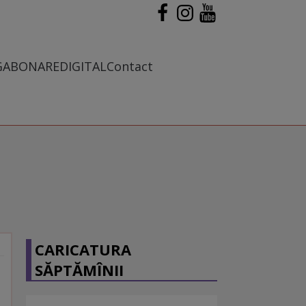
G
ABONARE
DIGITAL
Contact
CARICATURA
SĂPTĂMÎNII