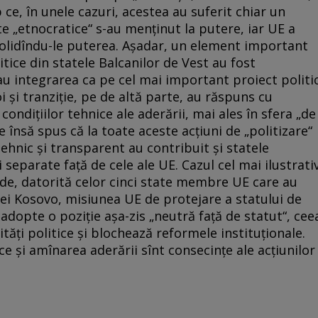
 ce, în unele cazuri, acestea au suferit chiar un
ite „etnocratice“ s-au menţinut la putere, iar UE a
solidîndu-le puterea. Aşadar, un element important
litice din statele Balcanilor de Vest au fost
au integrarea ca pe cel mai important proiect politi
 şi tranziţie, pe de altă parte, au răspuns cu
 condiţiilor tehnice ale aderării, mai ales în sfera „de
e însă spus că la toate aceste acţiuni de „politizare“
tehnic şi transparent au contribuit şi statele
separate faţă de cele ale UE. Cazul cel mai ilustrati
nde, datorită celor cinci state membre UE care au
i Kosovo, misiunea UE de protejare a statului de
adopte o poziţie aşa-zis „neutră faţă de statut“, cee
tăţi politice şi blochează reformele instituţionale.
ce şi amînarea aderării sînt consecinţe ale acţiunilor