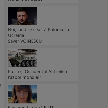
Noi, cînd se ceartă Polonia cu
Ucraina
Sever VOINESCU
Putin și Occidentul Al treilea
război mondial?
a
Feel good - după FILIT -