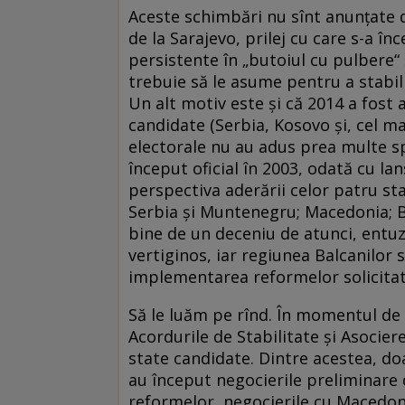
Aceste schimbări nu sînt anunţate d
de la Sarajevo, prilej cu care s-a î
persistente în „butoiul cu pulbere“ 
trebuie să le asume pentru a stabili
Un alt motiv este şi că 2014 a fost an
candidate (Serbia, Kosovo şi, cel ma
electorale nu au adus prea multe sp
început oficial în 2003, odată cu la
perspectiva aderării celor patru sta
Serbia şi Muntenegru; Macedonia; B
bine de un deceniu de atunci, entu
vertiginos, iar regiunea Balcanilor s
implementarea reformelor solicitat
Să le luăm pe rînd. În momentul de
Acordurile de Stabilitate şi Asociere
state candidate. Dintre acestea, do
au început negocierile preliminare 
reformelor, negocierile cu Macedoni