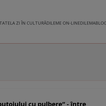
TATE
LA ZI ÎN CULTURĂ
DILEME ON-LINE
DILEMABLO
utoiului cu pulbere“ - între