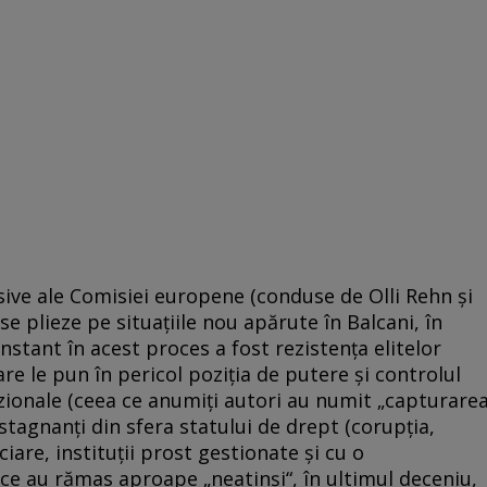
sive ale Comisiei europene (conduse de Olli Rehn şi
se plieze pe situaţiile nou apărute în Balcani, în
stant în acest proces a fost rezistenţa elitelor
e le pun în pericol poziţia de putere şi controlul
zionale (ceea ce anumiţi autori au numit „capturare
 stagnanţi din sfera statului de drept (corupţia,
ciare, instituţii prost gestionate şi cu o
) ce au rămas aproape „neatinşi“, în ultimul deceniu,