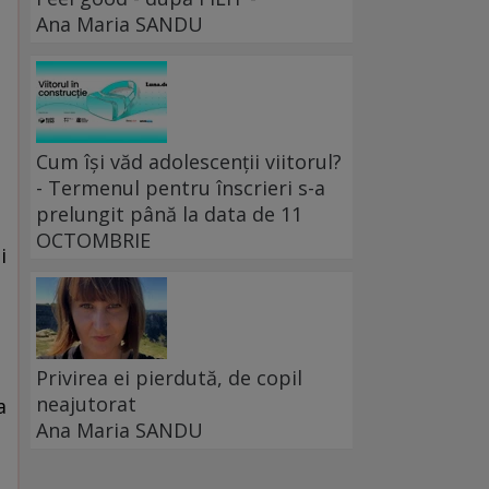
Ana Maria SANDU
e
Cum își văd adolescenții viitorul?
- Termenul pentru înscrieri s-a
prelungit până la data de 11
OCTOMBRIE
i
Privirea ei pierdută, de copil
neajutorat
a
Ana Maria SANDU