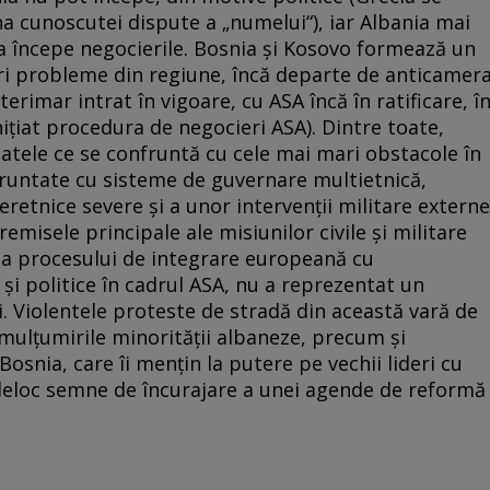
na cunoscutei dispute a „numelui“), iar Albania mai
a începe negocierile. Bosnia şi Kosovo formează un
ari probleme din regiune, încă departe de anticamer
erimar intrat în vigoare, cu ASA încă în ratificare, î
niţiat procedura de negocieri ASA). Dintre toate,
atele ce se confruntă cu cele mai mari obstacole în
nfruntate cu sisteme de guvernare multietnică,
eretnice severe şi a unor intervenţii militare externe
emisele principale ale misiunilor civile şi militare
şi a procesului de integrare europeană cu
 politice în cadrul ASA, nu a reprezentat un
li. Violentele proteste de stradă din această vară de
mulţumirile minorităţii albaneze, precum şi
Bosnia, care îi menţin la putere pe vechii lideri cu
 deloc semne de încurajare a unei agende de reformă