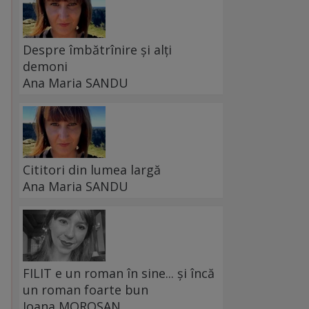
Despre îmbătrînire și alți
demoni
Ana Maria SANDU
Cititori din lumea largă
Ana Maria SANDU
FILIT e un roman în sine... și încă
un roman foarte bun
Ioana MOROȘAN