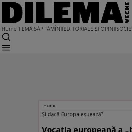
Home
TEMA SĂPTĂMÎNII
EDITORIALE ȘI OPINII
SOCIE
Home
Tema săptămînii
Şi dacă Europa eşuează?
Vocaţia europeană a „b