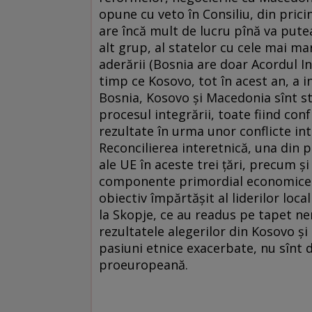
opune cu veto în Consiliu, din prici
are încă mult de lucru pînă va pute
alt grup, al statelor cu cele mai m
aderării (Bosnia are doar Acordul Int
timp ce Kosovo, tot în acest an, a i
Bosnia, Kosovo şi Macedonia sînt st
procesul integrării, toate fiind co
rezultate în urma unor conflicte int
Reconcilierea interetnică, una din pr
ale UE în aceste trei ţări, precum 
componente primordial economice şi
obiectiv împărtăşit al liderilor loca
la Skopje, ce au readus pe tapet ne
rezultatele alegerilor din Kosovo şi 
pasiuni etnice exacerbate, nu sînt
proeuropeană.