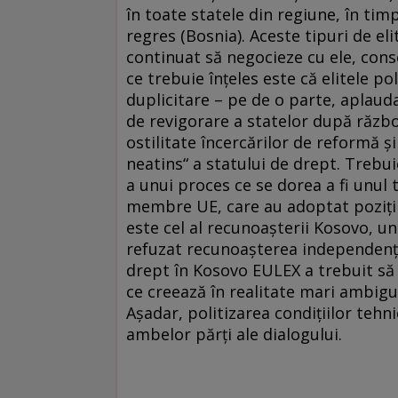
în toate statele din regiune, în timp
regres (Bosnia). Aceste tipuri de el
continuat să negocieze cu ele, con
ce trebuie înţeles este că elitele po
duplicitare – pe de o parte, aplaud
de revigorare a statelor după război
ostilitate încercărilor de reformă şi
neatins“ a statului de drept. Trebui
a unui proces ce se dorea a fi unul 
membre UE, care au adoptat poziţii 
este cel al recunoaşterii Kosovo, u
refuzat recunoaşterea independenţe
drept în Kosovo EULEX a trebuit să 
ce creează în realitate mari ambigui
Aşadar, politizarea condiţiilor tehni
ambelor părţi ale dialogului.