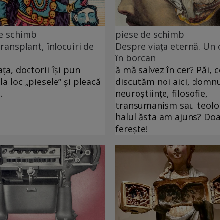
de schimb
piese de schimb
transplant, înlocuiri de
Despre viața eternă. Un 
în borcan
ța, doctorii își pun
ă mă salvez în cer? Păi, c
la loc „piesele” și pleacă
discutăm noi aici, domnu
.
neuroștiințe, filosofie,
transumanism sau teolog
halul ăsta am ajuns? D
ferește!