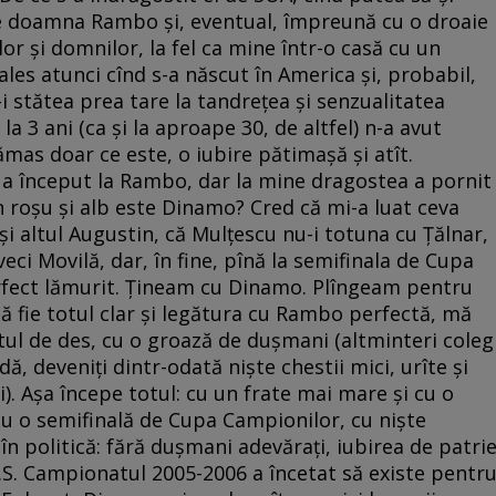
i de doamna Rambo şi, eventual, împreună cu o droaie
 şi domnilor, la fel ca mine într-o casă cu un
les atunci cînd s-a născut în America şi, probabil,
-i stătea prea tare la tandreţea şi senzualitatea
la 3 ani (ca şi la aproape 30, de altfel) n-a avut
rămas doar ce este, o iubire pătimaşă şi atît.
 a început la Rambo, dar la mine dragostea a pornit
 în roşu şi alb este Dinamo? Cred că mi-a luat ceva
şi altul Augustin, că Mulţescu nu-i totuna cu Ţălnar,
eci Movilă, dar, în fine, pînă la semifinala de Cupa
rfect lămurit. Ţineam cu Dinamo. Plîngeam pentru
 fie totul clar şi legătura cu Rambo perfectă, mă
ul de des, cu o groază de duşmani (altminteri coleg
ă, deveniţi dintr-odată nişte chestii mici, urîte şi
). Aşa începe totul: cu un frate mai mare şi cu o
 cu o semifinală de Cupa Campionilor, cu nişte
în politică: fără duşmani adevăraţi, iubirea de patri
P.S. Campionatul 2005-2006 a încetat să existe pentr