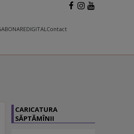
G
ABONARE
DIGITAL
Contact
CARICATURA
SĂPTĂMÎNII