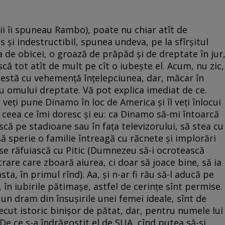
i îi spuneau Rambo), poate nu chiar atît de
s şi indestructibil, spunea undeva, pe la sfîrşitul
ca de obicei, o groază de prăpăd şi de dreptate în jur
că tot atît de mult pe cît o iubeşte el. Acum, nu zic,
testă cu vehemenţă înţelepciunea, dar, măcar în
dau omului dreptate. Vă pot explica imediat de ce.
 veţi pune Dinamo în loc de America şi îl veţi înlocui
t ceea ce îmi doresc şi eu: ca Dinamo să-mi întoarcă
scă pe stadioane sau în faţa televizorului, să stea cu
ă sperie o familie întreagă cu răcnete şi implorări
 se răfuiască cu Pitic (Dumnezeu să-i ocrotească
ntrare care zboară aiurea, ci doar să joace bine, să ia
a, în primul rînd). Aa, şi n-ar fi rău să-l aducă pe
, în iubirile pătimaşe, astfel de cerinţe sînt permise.
 un dram din însuşirile unei femei ideale, sînt de
recut istoric binişor de pătat, dar, pentru numele lui
De ce s-a îndrăgostit el de SUA, cînd putea să-şi