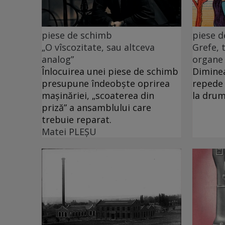
piese de schimb
piese 
„O vîscozitate, sau altceva
Grefe, 
analog”
organe
Înlocuirea unei piese de schimb
Diminea
presupune îndeobște oprirea
repede 
mașinăriei, „scoaterea din
la drum
priză” a ansamblului care
trebuie reparat.
Matei PLEŞU