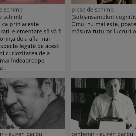
de schimb
piese de schimb
e schimb
(Sub)ansambluri cogniti
ca prin aceste
Omul nu mai este, poate
rații elementare să vă fi
măsura tuturor lucrurilo
dorința de a afla mai
specte legate de acest
 și curiozitatea de a
 mai îndeaproape
ul.
r - eugen barbu
centenar - eugen barbu