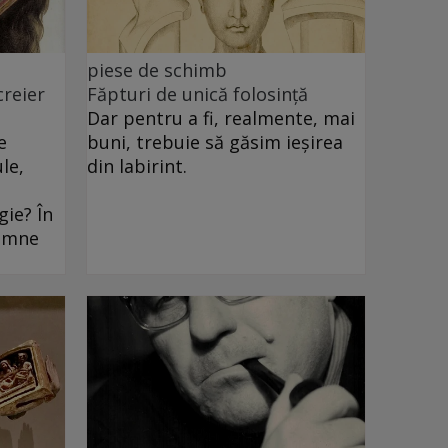
piese de schimb
creier
Făpturi de unică folosință
Dar pentru a fi, realmente, mai
e
buni, trebuie să găsim ieșirea
le,
din labirint.
ie? În
oamne