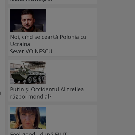
Noi, cînd se ceartă Polonia cu
Ucraina
Sever VOINESCU
Putin și Occidentul Al treilea
i
război mondial?
e
u
Feel good - după FILIT -