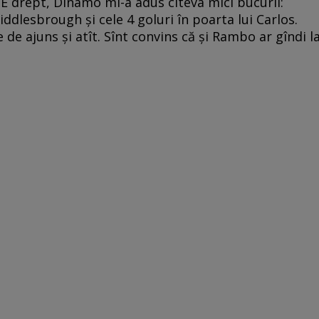
E drept, Dinamo mi-a adus cîteva mici bucurii:
ddlesbrough şi cele 4 goluri în poarta lui Carlos.
e de ajuns şi atît. Sînt convins că şi Rambo ar gîndi l