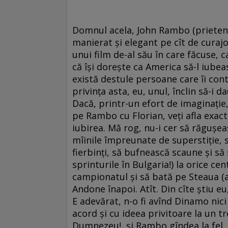
Domnul acela, John Rambo (prieteni
manierat şi elegant pe cît de curajo
unui film de-al său în care făcuse, 
că îşi doreşte ca America să-l iubeas
există destule persoane care îi con
privinţa asta, eu, unul, înclin să-i 
Dacă, printr-un efort de imaginaţie,
pe Rambo cu Florian, veţi afla exac
iubirea. Mă rog, nu-i cer să răguşea
mîinile împreunate de superstiţie, s
fierbinţi, să bufnească scaune şi să
sprinturile în Bulgaria!) la orice ce
campionatul şi să bată pe Steaua (ast
Andone înapoi. Atît. Din cîte ştiu eu
E adevărat, n-o fi avînd Dinamo nici
acord şi cu ideea privitoare la un t
Dumnezeu!, şi Rambo gîndea la fel. 