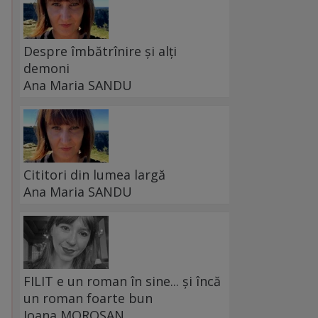
Despre îmbătrînire și alți
demoni
,
Ana Maria SANDU
Cititori din lumea largă
Ana Maria SANDU
FILIT e un roman în sine... și încă
un roman foarte bun
Ioana MOROȘAN