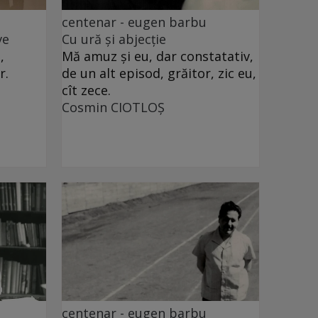
centenar - eugen barbu
ve
Cu ură și abjecție
,
Mă amuz și eu, dar constatativ,
r.
de un alt episod, grăitor, zic eu,
cît zece.
Cosmin CIOTLOŞ
centenar - eugen barbu