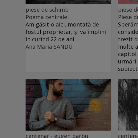
piese de schimb
piese 
Poema centralei
Piese d
Am găsit-o aici, montată de
Sperăm 
fostul proprietar, și va împlini
conside
în curînd 22 de ani.
trezit 
Ana Maria SANDU
multe a
capitol
urmări
subiect
centenar - eugen barbu
centena