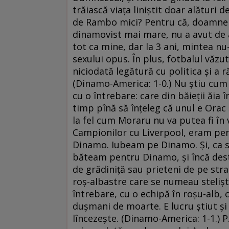
trăiască viaţa liniştit doar alătur
de Rambo mici? Pentru că, doamnelor
dinamovist mai mare, nu a avut de a
tot ca mine, dar la 3 ani, mintea nu
sexului opus. În plus, fotbalul văzut 
niciodată legătură cu politica şi a 
(Dinamo-America: 1-0.) Nu ştiu cum
cu o întrebare: care din băieţii ăia
timp pînă să înţeleg că unul e Orac 
la fel cum Moraru nu va putea fi în v
Campionilor cu Liverpool, eram pe
Dinamo. Iubeam pe Dinamo. Şi, ca să
băteam pentru Dinamo, şi încă dest
de grădiniţă sau prieteni de pe strad
roş-albastre care se numeau stelişti
întrebare, cu o echipă în roşu-alb,
duşmani de moarte. E lucru ştiut şi 
lîncezeşte. (Dinamo-America: 1-1.) 