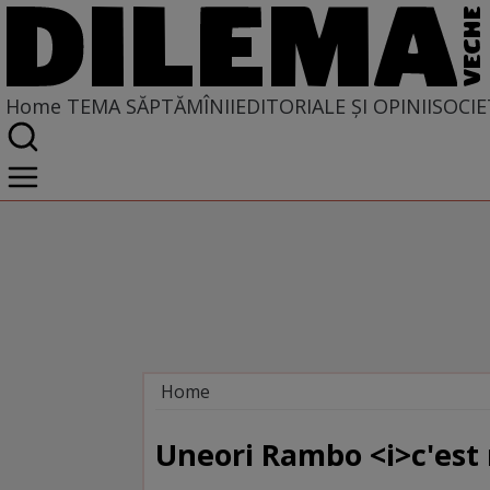
Home
TEMA SĂPTĂMÎNII
EDITORIALE ȘI OPINII
SOCIE
Home
Tema săptămînii
Uneori Rambo <i>c'est 