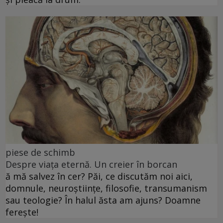
piese de schimb
Despre viața eternă. Un creier în borcan
ă mă salvez în cer? Păi, ce discutăm noi aici,
domnule, neuroștiințe, filosofie, transumanism
sau teologie? În halul ăsta am ajuns? Doamne
ferește!