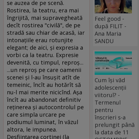
se auzea de pe scenă.
Rostirea, la teatru, era mai
îngrijită, mai supravegheată
Feel good -
decît rostirea "civilă", de pe
după FILIT -
stradă sau chiar de acasă, iar
Ana Maria
intonaţiile erau rotunjite
SANDU
elegant; de aici, şi expresia a
vorbi ca la teatru. Expresie
devenită, cu timpul, reproş...
...un reproş pe care oamenii
scenei şi l-au însuşit atît de
Cum își văd
temeinic, încît au hotărît să
adolescenții
nu-l mai merite nicicînd. Aşa
viitorul? -
încît au abandonat definitiv
Termenul
reţinerea şi autocontrolul pe
pentru
care simpla urcare pe
înscrieri s-a
podiumul luminat, în văzul
prelungit până
altora, le impunea.
la data de 11
Desfiinţarea cortinei (la