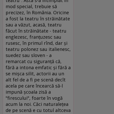
teatru". Asta s-a întîmplat în
mod special, trebuie să
precizez, în România. Oricine
a fost la teatru în străinătate
sau a văzut, acasă, teatru
făcut în străinătate - teatru
englezesc, franţuzesc sau
rusesc, în primul rînd, dar şi
teatru polonez sau italienesc,
suedez sau sloven - a
remarcat cu siguranţă că,
fără a intona emfatic şi fără a
se mişca silit, actorii au un
alt fel de a fi pe scenă decît
acela pe care încearcă să-l
impună şcoala zisă a
"firescului", foarte în vogă
acum la noi. Căci naturaleţea
de pe scenă e cu totul altceva