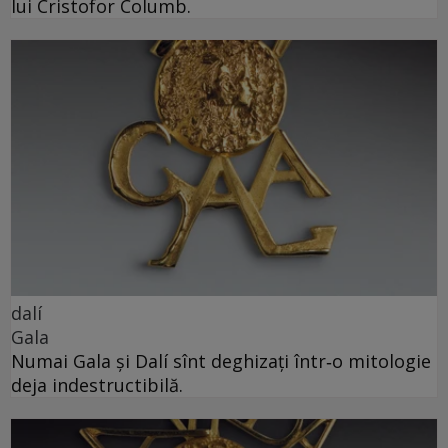
lui Cristofor Columb.
dalí
Gala
Numai Gala și Dalí sînt deghizați într‑o mitologie
deja indestructibilă.