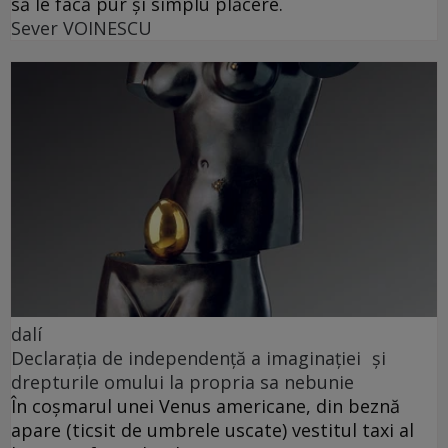
să le facă pur și simplu plăcere.
Sever VOINESCU
dalí
Declarația de independență a imaginației și
drepturile omului la propria sa nebunie
În coșmarul unei Venus americane, din beznă
apare (ticsit de umbrele uscate) vestitul taxi al