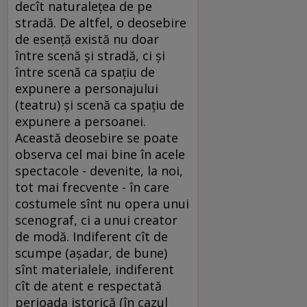
decît naturaleţea de pe
stradă. De altfel, o deosebire
de esenţă există nu doar
între scenă şi stradă, ci şi
între scenă ca spaţiu de
expunere a personajului
(teatru) şi scenă ca spaţiu de
expunere a persoanei.
Această deosebire se poate
observa cel mai bine în acele
spectacole - devenite, la noi,
tot mai frecvente - în care
costumele sînt nu opera unui
scenograf, ci a unui creator
de modă. Indiferent cît de
scumpe (aşadar, de bune)
sînt materialele, indiferent
cît de atent e respectată
perioada istorică (în cazul