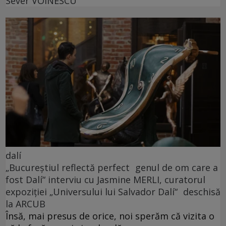
Sever VOINESCU
dalí
„Bucureștiul reflectă perfect genul de om care a
fost Dalí“ interviu cu Jasmine MERLI, curatorul
expoziției „Universului lui Salvador Dalí“ deschisă
la ARCUB
Însă, mai presus de orice, noi sperăm că vizita o