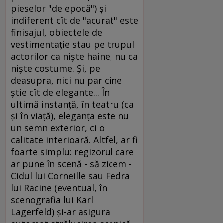
pieselor "de epocă") şi
indiferent cît de "acurat" este
finisajul, obiectele de
vestimentaţie stau pe trupul
actorilor ca nişte haine, nu ca
nişte costume. Şi, pe
deasupra, nici nu par cine
ştie cît de elegante... În
ultimă instanţă, în teatru (ca
şi în viaţă), eleganţa este nu
un semn exterior, ci o
calitate interioară. Altfel, ar fi
foarte simplu: regizorul care
ar pune în scenă - să zicem -
Cidul lui Corneille sau Fedra
lui Racine (eventual, în
scenografia lui Karl
Lagerfeld) şi-ar asigura