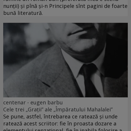
nunții) și pînă și-n Principele sînt pagini de foarte
bună literatură.
centenar - eugen barbu
Cele trei „Grații” ale „Împăratului Mahalalei”
Se pune, astfel, întrebarea ce ratează și unde
ratează acest scriitor: fie în proasta dozare a
elementului senzațional, fie în inabila folosire a