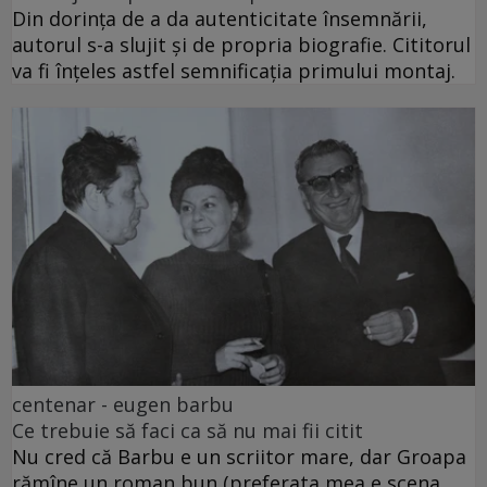
Din dorința de a da autenticitate însemnării,
autorul s-a slujit și de propria biografie. Cititorul
va fi înțeles astfel semnificația primului montaj.
centenar - eugen barbu
Ce trebuie să faci ca să nu mai fii citit
Nu cred că Barbu e un scriitor mare, dar Groapa
rămîne un roman bun (preferata mea e scena