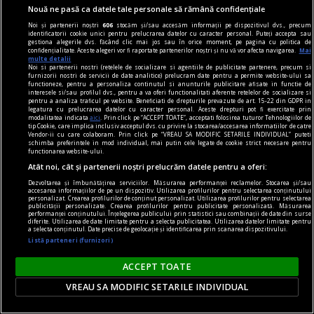
Nouă ne pasă ca datele tale personale să rămână confidențiale
Noi și partenerii noștri
606
stocăm și/sau accesăm informații pe dispozitivul dvs., precum
identificatorii cookie unici pentru prelucrarea datelor cu caracter personal. Puteți accepta sau
gestiona alegerile dvs. făcând clic mai jos sau în orice moment, pe pagina cu politica de
confidențialitate. Aceste alegeri vor fi raportate partenerilor noștri și nu vă vor afecta navigarea.
Mai
noile fanatisme
multe detalii
Noi si partenerii nostri (retelele de socializare si agentiile de publicitate partenere, precum si
Mințile înfierbîntate
furnizorii nostri de servicii de date analitice) prelucram date pentru a permite website-ului sa
functioneze, pentru a personaliza continutul si anunturile publicitare afisate in functie de
Cu alte cuvinte, cum diferă noile forme de
interesele si/sau profilul dvs., pentru a va oferi functionalitati aferente retelelor de socializare si
pentru a analiza traficul pe website. Beneficiati de drepturile prevazute de art. 15-22 din GDPR in
fanatism de cele din trecut?
legatura cu prelucrarea datelor cu caracter personal. Aceste drepturi pot fi exercitate prin
modalitatea indicata
aici
. Prin click pe “ACCEPT TOATE”, acceptati folosirea tuturor Tehnologiilor de
Stela GIURGEANU
tip Cookie, care implica inclusiv acceptul dvs. cu privire la stocarea/accesarea informatiilor de catre
Vendor-ii cu care colaboram. Prin click pe “VREAU SA MODIFIC SETARILE INDIVIDUAL” puteti
schimba preferintele in mod individual, mai putin cele legate de cookie strict necesare pentru
functionarea website-ului.
Atât noi, cât și partenerii noștri prelucrăm datele pentru a oferi:
Dezvoltarea și îmbunătățirea serviciilor. Măsurarea performanței reclamelor. Stocarea și/sau
accesarea informațiilor de pe un dispozitiv. Utilizarea profilurilor pentru selectarea conținutului
personalizat. Crearea profilurilor de conținut personalizat. Utilizarea profilurilor pentru selectarea
publicității personalizate. Crearea profilurilor pentru publicitate personalizată. Măsurarea
performanței conținutului. Înțelegerea publicului prin statistici sau combinații de date din surse
diferite. Utilizarea de date limitate pentru a selecta publicitatea. Utilizarea datelor limitate pentru
a selecta conținutul. Date precise de geolocație și identificarea prin scanarea dispozitivului.
Listă parteneri (furnizori)
ACCEPT TOATE
VREAU SA MODIFIC SETARILE INDIVIDUAL