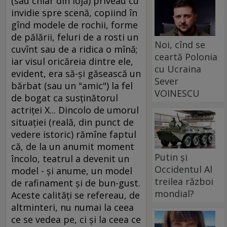
(sau chiar din lojă) priveau cu
invidie spre scenă, copiind în
gînd modele de rochii, forme
de pălării, feluri de a rosti un
Noi, cînd se
cuvînt sau de a ridica o mînă;
ceartă Polonia
iar visul oricăreia dintre ele,
cu Ucraina
evident, era să-şi găsească un
Sever
bărbat (sau un "amic") la fel
VOINESCU
de bogat ca susţinătorul
actriţei X... Dincolo de umorul
situaţiei (reală, din punct de
vedere istoric) rămîne faptul
că, de la un anumit moment
Putin și
încolo, teatrul a devenit un
Occidentul Al
model - şi anume, un model
treilea război
de rafinament şi de bun-gust.
mondial?
Aceste calităţi se refereau, de
altminteri, nu numai la ceea
ce se vedea pe, ci şi la ceea ce