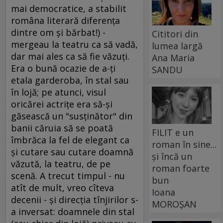
mai democratice, a stabilit
româna literară diferenţa
dintre om şi bărbat!) -
Cititori din
mergeau la teatru ca să vadă,
lumea largă
dar mai ales ca să fie văzuţi.
Ana Maria
Era o bună ocazie de a-ţi
SANDU
etala garderoba, în stal sau
în lojă; pe atunci, visul
oricărei actriţe era să-şi
găsească un "susţinător" din
banii căruia să se poată
FILIT e un
îmbrăca la fel de elegant ca
roman în sine...
şi cutare sau cutare doamnă
și încă un
văzută, la teatru, de pe
roman foarte
scenă. A trecut timpul - nu
bun
atît de mult, vreo cîteva
Ioana
decenii - şi direcţia tînjirilor s-
MOROȘAN
a inversat: doamnele din stal