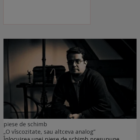
piese de schimb
„O vîscozitate, sau altceva analog”
Înlocuirea unei piese de schimb presupune