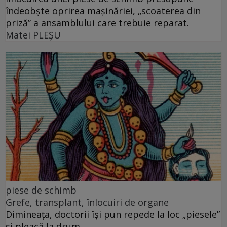
îndeobște oprirea mașinăriei, „scoaterea din
priză” a ansamblului care trebuie reparat.
Matei PLEŞU
piese de schimb
Grefe, transplant, înlocuiri de organe
Dimineața, doctorii își pun repede la loc „piesele”
și pleacă la drum.