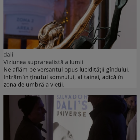
dalí
Viziunea suprarealistă a lumii
Ne aflăm pe versantul opus lucidității gîndului.
Intrăm în ținutul somnului, al tainei, adică în
zona de umbră a vieții.