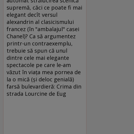
automat strălucirea scenică
supremă, căci ce poate fi mai
elegant decît versul
alexandrin al clasicismului
francez (în "ambalajul" casei
Chanel)? Ca să argumentez
printr-un contraexemplu,
trebuie să spun că unul
dintre cele mai elegante
spectacole pe care le-am
văzut în viaţa mea pornea de
la o mică (şi deloc genială)
farsă bulevardieră: Crima din
strada Lourcine de Eug