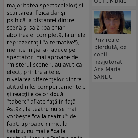
OCTOMBRIE
majoritatea spectacolelor) şi
scurtarea, fizică dar şi
psihică, a distanţei dintre
scenă şi sală (ba chiar
abolirea ei completă, la unele
Privirea ei
reprezentaţii "alternative"),
pierdută, de
menite iniţial a-i aduce pe
copil
spectatori mai aproape de
neajutorat
"misterul scenei", au avut ca
Ana Maria
efect, printre altele,
SANDU
nivelarea diferenţelor dintre
atitudinile, comportamentele
şi reacţiile celor două
"tabere" aflate faţă în faţă.
Astăzi, la teatru nu se mai
vorbeşte "ca la teatru"; de
fapt, aproape nimic, la
teatru, nu mai e "ca la