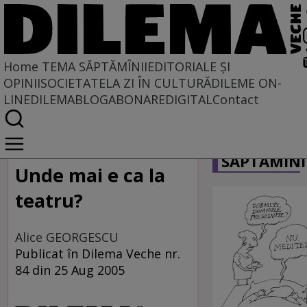
Home
TEMA SĂPTĂMÎNII
EDITORIALE ȘI
OPINII
SOCIETATE
LA ZI ÎN CULTURĂ
DILEME ON-
LINE
DILEMABLOG
ABONARE
DIGITAL
Contact
Home
CARICATU
Tema săptămînii
SĂPTĂMÎNI
Unde mai e ca la
teatru?
Alice GEORGESCU
Publicat în Dilema Veche nr.
84 din 25 Aug 2005