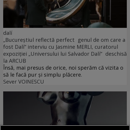
dalí
„Bucureștiul reflectă perfect genul de om care a
fost Dalí“ interviu cu Jasmine MERLI, curatorul
expoziției „Universului lui Salvador Dalí“ deschisă
la ARCUB
Însă, mai presus de orice, noi sperăm că vizita o
să le facă pur și simplu plăcere.
Sever VOINESCU