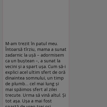
M-am trezit în patul meu.
Întoarsă tîrziu, mama a sunat
zadarnic la uşă – adormisem
ca un buştean –, a sunat la
vecini şi a spart uşa. Cum să-i
explici acel ultim sfert de oră
dinaintea somnului, un timp
de plumb… cel mai lung şi
mai spăimos sfert al zilei
trecute. Urma să vină altul. Şi
tot aşa. Uşa a mai fost
spartă de vreo trei ori.