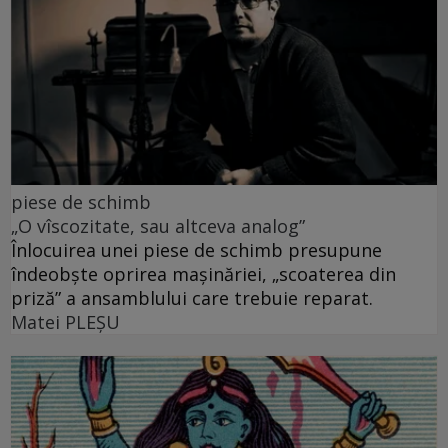
piese de schimb
„O vîscozitate, sau altceva analog”
Înlocuirea unei piese de schimb presupune
îndeobște oprirea mașinăriei, „scoaterea din
priză” a ansamblului care trebuie reparat.
Matei PLEŞU