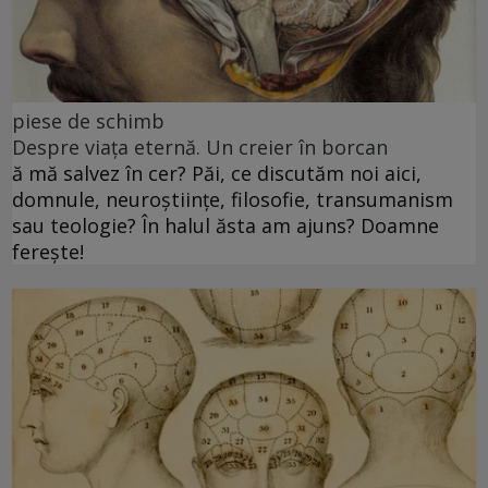
piese de schimb
Despre viața eternă. Un creier în borcan
ă mă salvez în cer? Păi, ce discutăm noi aici,
domnule, neuroștiințe, filosofie, transumanism
sau teologie? În halul ăsta am ajuns? Doamne
ferește!