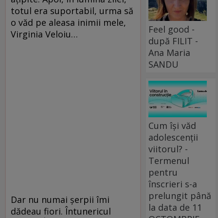
totul era suportabil, urma să
o văd pe aleasa inimii mele,
Feel good -
Virginia Veloiu…
după FILIT -
Ana Maria
SANDU
Cum își văd
adolescenții
viitorul? -
Termenul
pentru
înscrieri s-a
prelungit până
Dar nu numai şerpii îmi
la data de 11
dădeau fiori. Întunericul