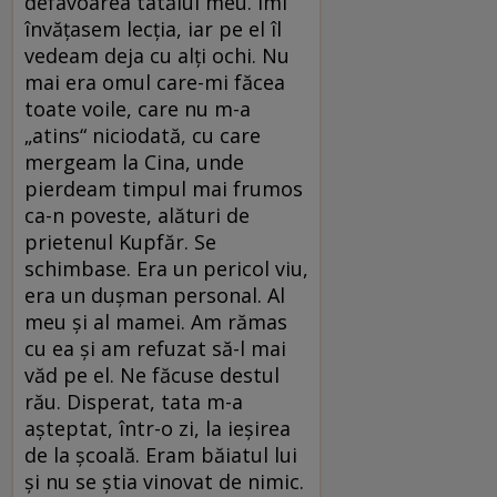
defavoarea tatălui meu. Îmi
învăţasem lecţia, iar pe el îl
vedeam deja cu alţi ochi. Nu
mai era omul care-mi făcea
toate voile, care nu m-a
„atins“ niciodată, cu care
mergeam la Cina, unde
pierdeam timpul mai frumos
ca-n poveste, alături de
prietenul Kupfăr. Se
schimbase. Era un pericol viu,
era un duşman personal. Al
meu şi al mamei. Am rămas
cu ea şi am refuzat să-l mai
văd pe el. Ne făcuse destul
rău. Disperat, tata m-a
aşteptat, într-o zi, la ieşirea
de la şcoală. Eram băiatul lui
şi nu se ştia vinovat de nimic.