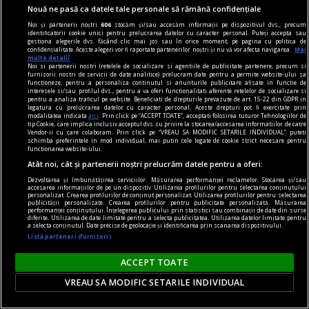
Nouă ne pasă ca datele tale personale să rămână confidențiale
Noi și partenerii noștri
606
stocăm și/sau accesăm informații pe dispozitivul dvs., precum
identificatorii cookie unici pentru prelucrarea datelor cu caracter personal. Puteți accepta sau
gestiona alegerile dvs. făcând clic mai jos sau în orice moment, pe pagina cu politica de
confidențialitate. Aceste alegeri vor fi raportate partenerilor noștri și nu vă vor afecta navigarea.
Mai
multe detalii
Noi si partenerii nostri (retelele de socializare si agentiile de publicitate partenere, precum si
furnizorii nostri de servicii de date analitice) prelucram date pentru a permite website-ului sa
functioneze, pentru a personaliza continutul si anunturile publicitare afisate in functie de
interesele si/sau profilul dvs., pentru a va oferi functionalitati aferente retelelor de socializare si
dalí
pentru a analiza traficul pe website. Beneficiati de drepturile prevazute de art. 15-22 din GDPR in
legatura cu prelucrarea datelor cu caracter personal. Aceste drepturi pot fi exercitate prin
Declarația de independență a imaginației și
modalitatea indicata
aici
. Prin click pe “ACCEPT TOATE”, acceptati folosirea tuturor Tehnologiilor de
tip Cookie, care implica inclusiv acceptul dvs. cu privire la stocarea/accesarea informatiilor de catre
drepturile omului la propria sa nebunie
Vendor-ii cu care colaboram. Prin click pe “VREAU SA MODIFIC SETARILE INDIVIDUAL” puteti
schimba preferintele in mod individual, mai putin cele legate de cookie strict necesare pentru
În coșmarul unei Venus americane, din beznă
functionarea website-ului.
apare (ticsit de umbrele uscate) vestitul taxi al
Atât noi, cât și partenerii noștri prelucrăm datele pentru a oferi:
lui Cristofor Columb.
Dezvoltarea și îmbunătățirea serviciilor. Măsurarea performanței reclamelor. Stocarea și/sau
accesarea informațiilor de pe un dispozitiv. Utilizarea profilurilor pentru selectarea conținutului
personalizat. Crearea profilurilor de conținut personalizat. Utilizarea profilurilor pentru selectarea
publicității personalizate. Crearea profilurilor pentru publicitate personalizată. Măsurarea
performanței conținutului. Înțelegerea publicului prin statistici sau combinații de date din surse
diferite. Utilizarea de date limitate pentru a selecta publicitatea. Utilizarea datelor limitate pentru
a selecta conținutul. Date precise de geolocație și identificarea prin scanarea dispozitivului.
Listă parteneri (furnizori)
ACCEPT TOATE
VREAU SA MODIFIC SETARILE INDIVIDUAL