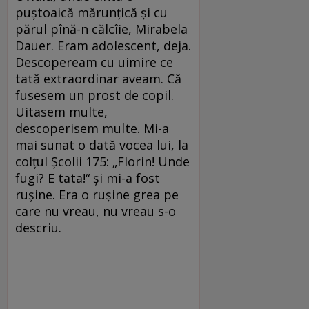
puştoaică mărunţică şi cu
părul pînă-n călcîie, Mirabela
Dauer. Eram adolescent, deja.
Descopeream cu uimire ce
tată extraordinar aveam. Că
fusesem un prost de copil.
Uitasem multe,
descoperisem multe. Mi-a
mai sunat o dată vocea lui, la
colţul Şcolii 175: „Florin! Unde
fugi? E tata!“ şi mi-a fost
ruşine. Era o ruşine grea pe
care nu vreau, nu vreau s-o
descriu.