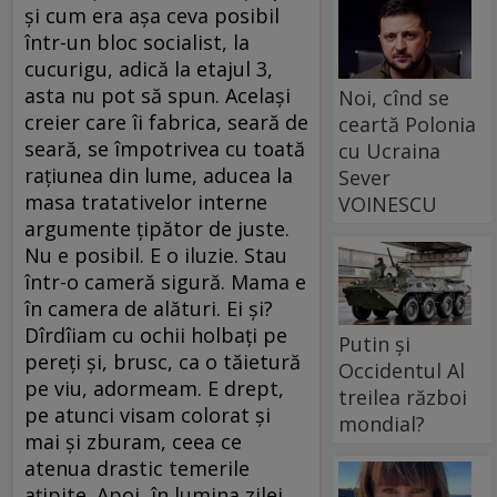
şi cum era aşa ceva posibil
într-un bloc socialist, la
cucurigu, adică la etajul 3,
asta nu pot să spun. Acelaşi
Noi, cînd se
creier care îi fabrica, seară de
ceartă Polonia
seară, se împotrivea cu toată
cu Ucraina
raţiunea din lume, aducea la
Sever
masa tratativelor interne
VOINESCU
argumente ţipător de juste.
Nu e posibil. E o iluzie. Stau
într-o cameră sigură. Mama e
în camera de alături. Ei şi?
Dîrdîiam cu ochii holbaţi pe
Putin și
pereţi şi, brusc, ca o tăietură
Occidentul Al
pe viu, adormeam. E drept,
treilea război
pe atunci visam colorat şi
mondial?
mai şi zburam, ceea ce
atenua drastic temerile
aţipite. Apoi, în lumina zilei,