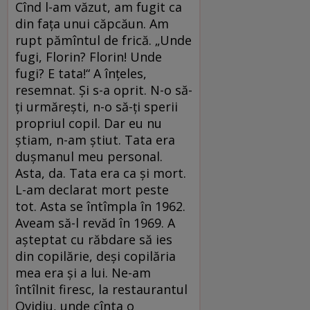
Cînd l-am văzut, am fugit ca
din faţa unui căpcăun. Am
rupt pămîntul de frică. „Unde
fugi, Florin? Florin! Unde
fugi? E tata!“ A înţeles,
resemnat. Şi s-a oprit. N-o să-
ţi urmăreşti, n-o să-ţi sperii
propriul copil. Dar eu nu
ştiam, n-am ştiut. Tata era
duşmanul meu personal.
Asta, da. Tata era ca şi mort.
L-am declarat mort peste
tot. Asta se întîmpla în 1962.
Aveam să-l revăd în 1969. A
aşteptat cu răbdare să ies
din copilărie, deşi copilăria
mea era şi a lui. Ne-am
întîlnit firesc, la restaurantul
Ovidiu, unde cînta o