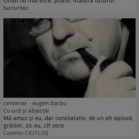
Omul nu mai este, poate, măsura tuturor
lucrurilor.
centenar - eugen barbu
Cu ură și abjecție
Mă amuz și eu, dar constatativ, de un alt episod,
grăitor, zic eu, cît zece.
Cosmin CIOTLOŞ