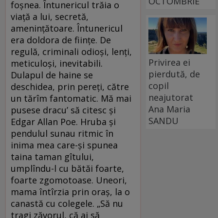
OCTOMBRIE
foşnea. Întunericul trăia o
viaţă a lui, secretă,
ameninţătoare. Întunericul
era doldora de fiinţe. De
regulă, criminali odioşi, lenţi,
Privirea ei
meticuloşi, inevitabili.
pierdută, de
Dulapul de haine se
copil
deschidea, prin pereţi, către
neajutorat
un tărîm fantomatic. Mă mai
Ana Maria
pusese dracu’ să citesc şi
SANDU
Edgar Allan Poe. Hruba şi
pendulul sunau ritmic în
inima mea care-şi spunea
taina taman gîtului,
umplîndu-l cu bătăi foarte,
foarte zgomotoase. Uneori,
mama întîrzia prin oraş, la o
canastă cu colegele. „Să nu
tragi zăvorul, că ai să