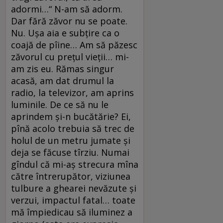
adormi…“ N-am să adorm.
Dar fără zăvor nu se poate.
Nu. Uşa aia e subţire ca o
coajă de pîine… Am să păzesc
zăvorul cu preţul vieţii… mi-
am zis eu. Rămas singur
acasă, am dat drumul la
radio, la televizor, am aprins
luminile. De ce să nu le
aprindem şi-n bucătărie? Ei,
pînă acolo trebuia să trec de
holul de un metru jumate şi
deja se făcuse tîrziu. Numai
gîndul că mi-aş strecura mîna
către întrerupător, viziunea
tulbure a ghearei nevăzute şi
verzui, impactul fatal… toate
mă împiedicau să iluminez a