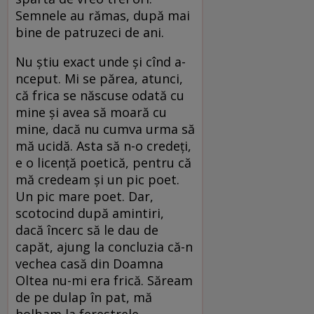
Semnele au rămas, după mai
bine de patruzeci de ani.
Nu ştiu exact unde şi cînd a-
nceput. Mi se părea, atunci,
că frica se născuse odată cu
mine şi avea să moară cu
mine, dacă nu cumva urma să
mă ucidă. Asta să n-o credeţi,
e o licenţă poetică, pentru că
mă credeam şi un pic poet.
Un pic mare poet. Dar,
scotocind după amintiri,
dacă încerc să le dau de
capăt, ajung la concluzia că-n
vechea casă din Doamna
Oltea nu-mi era frică. Săream
de pe dulap în pat, mă