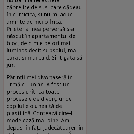
holbam la ferestrele
zăbrelite de sus, care dădeau
în curticică, şi nu-mi aduc
aminte de nici o frică.
Prietena mea perversă s-a
născut în apartamentul de
bloc, de o mie de ori mai
luminos decît subsolul, mai
curat şi mai cald. Sînt gata să
jur.
Părinţii mei divorţaseră în
urmă cu un an. A fost un
proces urît, ca toate
procesele de divorţ, unde
copilul e o unealtă de
plastilină. Contează cine-l
modelează mai bine. Am
depus, în faţa judecătoarei, în