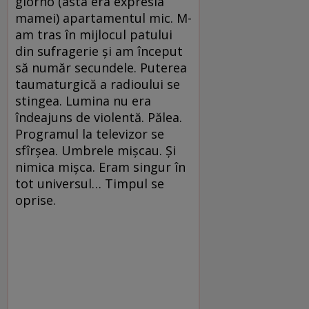
giorno (asta era expresia
mamei) apartamentul mic. M-
am tras în mijlocul patului
din sufragerie şi am început
să număr secundele. Puterea
taumaturgică a radioului se
stingea. Lumina nu era
îndeajuns de violentă. Pălea.
Programul la televizor se
sfîrşea. Umbrele mişcau. Şi
nimica mişca. Eram singur în
tot universul… Timpul se
oprise.