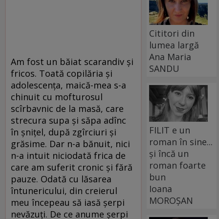
Cititori din
lumea largă
Ana Maria
Am fost un băiat scarandiv şi
SANDU
fricos. Toată copilăria şi
adolescenţa, maică-mea s-a
chinuit cu mofturosul
scîrbavnic de la masă, care
strecura supa şi săpa adînc
FILIT e un
în şniţel, după zgîrciuri şi
roman în sine...
grăsime. Dar n-a bănuit, nici
și încă un
n-a intuit niciodată frica de
roman foarte
care am suferit cronic şi fără
bun
pauze. Odată cu lăsarea
Ioana
întunericului, din creierul
MOROȘAN
meu începeau să iasă şerpi
nevăzuţi. De ce anume şerpi