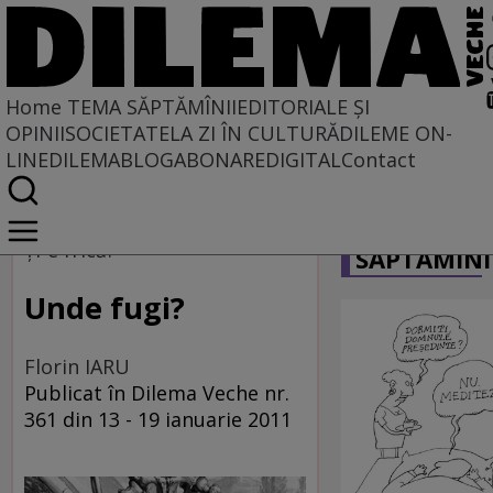
Home
TEMA SĂPTĂMÎNII
EDITORIALE ȘI
OPINII
SOCIETATE
LA ZI ÎN CULTURĂ
DILEME ON-
LINE
DILEMABLOG
ABONARE
DIGITAL
Contact
Home
CARICATU
Tema săptămînii
Ți-e frică?
SĂPTĂMÎNI
Unde fugi?
Florin IARU
Publicat în Dilema Veche nr.
361 din 13 - 19 ianuarie 2011