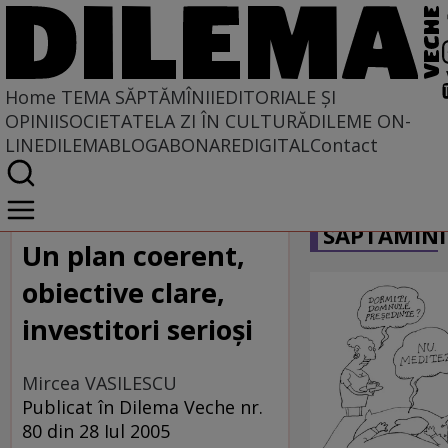
Home
TEMA SĂPTĂMÎNII
EDITORIALE ȘI
OPINII
SOCIETATE
LA ZI ÎN CULTURĂ
DILEME ON-
LINE
DILEMABLOG
ABONARE
DIGITAL
Contact
Home
CARICATU
Tema săptămînii
SĂPTĂMÎNI
Un plan coerent,
obiective clare,
investitori serioşi
Mircea VASILESCU
Publicat în Dilema Veche nr.
80 din 28 Iul 2005