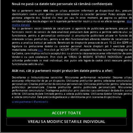
Nouă ne pasă ca datele tale personale să rămână confidențiale
Noi și partenerii noștri
606
stocăm și/sau accesăm informații pe dispozitivul dvs., precum
identificatorii cookie unici pentru prelucrarea datelor cu caracter personal. Puteți accepta sau
gestiona alegerile dvs. făcând clic mai jos sau în orice moment, pe pagina cu politica de
confidențialitate. Aceste alegeri vor fi raportate partenerilor noștri și nu vă vor afecta navigarea.
Mai
multe detalii
Noi si partenerii nostri (retelele de socializare si agentiile de publicitate partenere, precum si
furnizorii nostri de servicii de date analitice) prelucram date pentru a permite website-ului sa
piese de schimb
functioneze, pentru a personaliza continutul si anunturile publicitare afisate in functie de
interesele si/sau profilul dvs., pentru a va oferi functionalitati aferente retelelor de socializare si
Poema centralei
pentru a analiza traficul pe website. Beneficiati de drepturile prevazute de art. 15-22 din GDPR in
legatura cu prelucrarea datelor cu caracter personal. Aceste drepturi pot fi exercitate prin
Am găsit-o aici, montată de fostul proprietar, și
modalitatea indicata
aici
. Prin click pe “ACCEPT TOATE”, acceptati folosirea tuturor Tehnologiilor de
tip Cookie, care implica inclusiv acceptul dvs. cu privire la stocarea/accesarea informatiilor de catre
va împlini în curînd 22 de ani.
Vendor-ii cu care colaboram. Prin click pe “VREAU SA MODIFIC SETARILE INDIVIDUAL” puteti
schimba preferintele in mod individual, mai putin cele legate de cookie strict necesare pentru
Ana Maria SANDU
functionarea website-ului.
Atât noi, cât și partenerii noștri prelucrăm datele pentru a oferi:
Dezvoltarea și îmbunătățirea serviciilor. Măsurarea performanței reclamelor. Stocarea și/sau
accesarea informațiilor de pe un dispozitiv. Utilizarea profilurilor pentru selectarea conținutului
personalizat. Crearea profilurilor de conținut personalizat. Utilizarea profilurilor pentru selectarea
publicității personalizate. Crearea profilurilor pentru publicitate personalizată. Măsurarea
performanței conținutului. Înțelegerea publicului prin statistici sau combinații de date din surse
diferite. Utilizarea de date limitate pentru a selecta publicitatea. Utilizarea datelor limitate pentru
a selecta conținutul. Date precise de geolocație și identificarea prin scanarea dispozitivului.
Listă parteneri (furnizori)
ACCEPT TOATE
VREAU SA MODIFIC SETARILE INDIVIDUAL