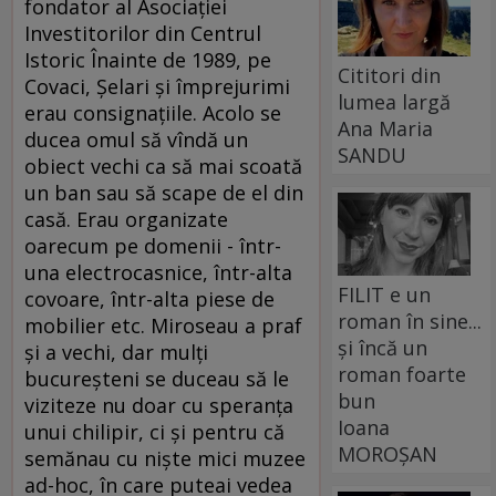
Cititori din
lumea largă
Ana Maria
SANDU
FILIT e un
roman în sine...
și încă un
roman foarte
bun
Ioana
MOROȘAN