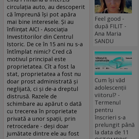
Feel good -
după FILIT -
Ana Maria
SANDU
Cum își văd
adolescenții
viitorul? -
Termenul
pentru
înscrieri s-a
prelungit până
la data de 11