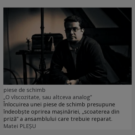
piese de schimb
„O vîscozitate, sau altceva analog”
Înlocuirea unei piese de schimb presupune
îndeobște oprirea mașinăriei, „scoaterea din
priză” a ansamblului care trebuie reparat.
Matei PLEŞU