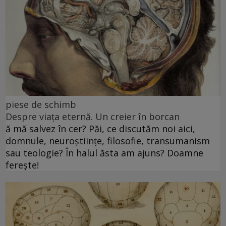
piese de schimb
Despre viața eternă. Un creier în borcan
ă mă salvez în cer? Păi, ce discutăm noi aici,
domnule, neuroștiințe, filosofie, transumanism
sau teologie? În halul ăsta am ajuns? Doamne
ferește!