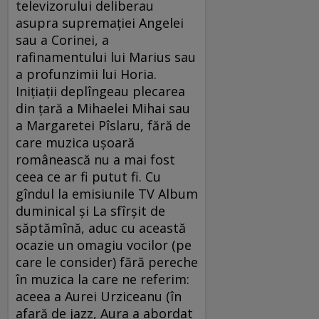
televizorului deliberau
asupra supremaţiei Angelei
sau a Corinei, a
rafinamentului lui Marius sau
a profunzimii lui Horia.
Iniţiaţii deplîngeau plecarea
din ţară a Mihaelei Mihai sau
a Margaretei Pîslaru, fără de
care muzica uşoară
românească nu a mai fost
ceea ce ar fi putut fi. Cu
gîndul la emisiunile TV Album
duminical şi La sfîrşit de
săptămînă, aduc cu această
ocazie un omagiu vocilor (pe
care le consider) fără pereche
în muzica la care ne referim:
aceea a Aurei Urziceanu (în
afară de jazz, Aura a abordat