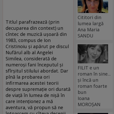
Cititori din
Titlul parafrazează (prin
lumea largă
decuparea din context) un
Ana Maria
cîntec de muzică uşoară din
SANDU
1983, compus de Ion
Cristinoiu şi apărut pe discul
Nufărul alb al Angelei
Similea, considerată de
numeroşi fani începutul şi
FILIT e un
sfîrşitul stilului abordat. Dar
roman în sine...
pînă la probarea ori
și încă un
infirmarea acestei teorii
roman foarte
despre supremaţie ori durată
bun
de viaţă în lumea de nişă în
Ioana
care intenţionez a mă
MOROȘAN
aventura, vă propun să ne
întoarcem cu cîteva decenii,