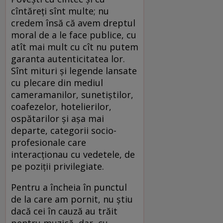
cîntăreţi sînt multe; nu
credem însă că avem dreptul
moral de a le face publice, cu
atît mai mult cu cît nu putem
garanta autenticitatea lor.
Sînt mituri şi legende lansate
cu plecare din mediul
cameramanilor, sunetiştilor,
coafezelor, hotelierilor,
ospătarilor şi aşa mai
departe, categorii socio-
profesionale care
interacţionau cu vedetele, de
pe poziţii privilegiate.
Pentru a încheia în punctul
de la care am pornit, nu ştiu
dacă cei în cauză au trăit