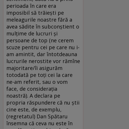
perioada în care era
imposibil să trăieşti pe
meleagurile noastre fără a
avea sădite în subconştient o
mulţime de lucruri şi
persoane de top (ne cerem
scuze pentru cei pe care nu i-
am amintit, dar întotdeauna
lucrurile nerostite vor rămîne
majoritare/îi asigurăm
totodată pe toţi cei la care
ne-am referit, sau o vom
face, de consideraţia
noastră). A declara pe
propria răspundere că nu ştii
cine este, de exemplu,
(regretatul) Dan Spătaru
însemna că ceva nu este în