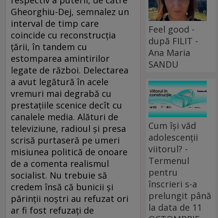
respectiv a puterii, de către
Gheorghiu-Dej, semnalez un
interval de timp care
Feel good -
coincide cu reconstrucţia
după FILIT -
ţării, în tandem cu
Ana Maria
estomparea amintirilor
SANDU
legate de război. Delectarea
a avut legătură în acele
vremuri mai degrabă cu
prestaţiile scenice decît cu
canalele media. Alături de
Cum își văd
televiziune, radioul şi presa
adolescenții
scrisă purtaseră pe umeri
viitorul? -
misiunea politică de onoare
Termenul
de a comenta realismul
pentru
socialist. Nu trebuie să
înscrieri s-a
credem însă că bunicii şi
prelungit până
părinţii noştri au refuzat ori
la data de 11
ar fi fost refuzaţi de