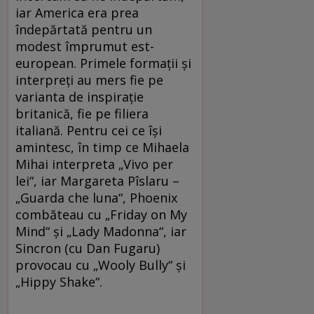
iar America era prea
îndepărtată pentru un
modest împrumut est-
european. Primele formaţii şi
interpreţi au mers fie pe
varianta de inspiraţie
britanică, fie pe filiera
italiană. Pentru cei ce îşi
amintesc, în timp ce Mihaela
Mihai interpreta „Vivo per
lei“, iar Margareta Pîslaru –
„Guarda che luna“, Phoenix
combăteau cu „Friday on My
Mind“ şi „Lady Madonna“, iar
Sincron (cu Dan Fugaru)
provocau cu „Wooly Bully“ şi
„Hippy Shake“.