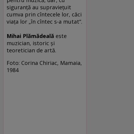
pentru muzică, dar, cu
siguranţă au supravieţuit
cumva prin cîntecele lor, căci
viaţa lor „în cîntec s-a mutat“.
Mihai Plămădeală
este
muzician, istoric şi
teoretician de artă.
Foto: Corina Chiriac, Mamaia,
1984