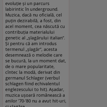
evoluţie şi un parcurs
labirintic în underground.
Muzica, dacă nu oficială, cel
puţin dezirabilă, a fost, din
acel moment, cea născută cu
contribuţia materialului
genetic al „şlagărului italian“.
Şi pentru că am introdus
termenul „şlagăr“, acesta
desemnează o melodie care
se bucură, la un moment dat,
de o mare popularitate,
cîntec la modă, derivat din
germanul Schlager (verbul
schlagen fiind echivalentul
englezescului to hit). Aşadar,
muzica uşoară românească a
anilor ’70-’80 nu a avut hit-uri,
ci şlagăre.