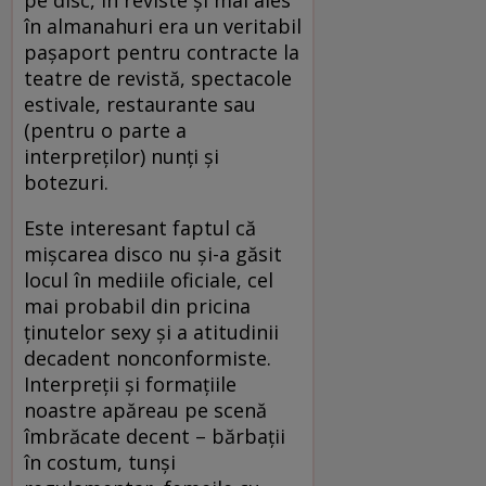
pe disc, în reviste şi mai ales
în almanahuri era un veritabil
paşaport pentru contracte la
teatre de revistă, spectacole
estivale, restaurante sau
(pentru o parte a
interpreţilor) nunţi şi
botezuri.
Este interesant faptul că
mişcarea disco nu şi-a găsit
locul în mediile oficiale, cel
mai probabil din pricina
ţinutelor sexy şi a atitudinii
decadent nonconformiste.
Interpreţii şi formaţiile
noastre apăreau pe scenă
îmbrăcate decent – bărbaţii
în costum, tunşi