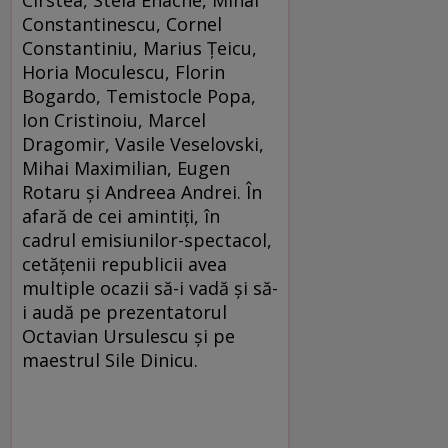
Cîrstea, Stela Enache, Mihai
Constantinescu, Cornel
Constantiniu, Marius Ţeicu,
Horia Moculescu, Florin
Bogardo, Temistocle Popa,
Ion Cristinoiu, Marcel
Dragomir, Vasile Veselovski,
Mihai Maximilian, Eugen
Rotaru şi Andreea Andrei. În
afară de cei amintiţi, în
cadrul emisiunilor-spectacol,
cetăţenii republicii avea
multiple ocazii să-i vadă şi să-
i audă pe prezentatorul
Octavian Ursulescu şi pe
maestrul Sile Dinicu.