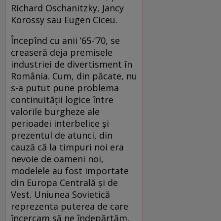
Richard Oschanitzky, Jancy
Körössy sau Eugen Ciceu.
Începînd cu anii ’65-’70, se
creaseră deja premisele
industriei de divertisment în
România. Cum, din păcate, nu
s-a putut pune problema
continuităţii logice între
valorile burgheze ale
perioadei interbelice şi
prezentul de atunci, din
cauză că la timpuri noi era
nevoie de oameni noi,
modelele au fost importate
din Europa Centrală şi de
Vest. Uniunea Sovietică
reprezenta puterea de care
încercam să ne îndepărtăm,