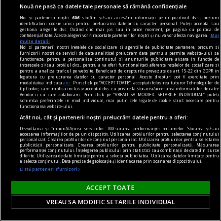
Nouă ne pasă ca datele tale personale să rămână confidențiale
Noi și partenerii noștri
606
stocăm și/sau accesăm informații pe dispozitivul dvs., precum
identificatorii cookie unici pentru prelucrarea datelor cu caracter personal. Puteți accepta sau
gestiona alegerile dvs. făcând clic mai jos sau în orice moment, pe pagina cu politica de
confidențialitate. Aceste alegeri vor fi raportate partenerilor noștri și nu vă vor afecta navigarea.
Mai
multe detalii
Noi si partenerii nostri (retelele de socializare si agentiile de publicitate partenere, precum si
centenar - eugen barbu
furnizorii nostri de servicii de date analitice) prelucram date pentru a permite website-ului sa
functioneze, pentru a personaliza continutul si anunturile publicitare afisate in functie de
Groapa, cazul și centenarul
interesele si/sau profilul dvs., pentru a va oferi functionalitati aferente retelelor de socializare si
pentru a analiza traficul pe website. Beneficiati de drepturile prevazute de art. 15-22 din GDPR in
Eugen Barbu (20 februarie 1924 – 7 septembrie
legatura cu prelucrarea datelor cu caracter personal. Aceste drepturi pot fi exercitate prin
modalitatea indicata
aici
. Prin click pe “ACCEPT TOATE”, acceptati folosirea tuturor Tehnologiilor de
1993) este, probabil, cel mai detestabil și mai
tip Cookie, care implica inclusiv acceptul dvs. cu privire la stocarea/accesarea informatiilor de catre
Vendor-ii cu care colaboram. Prin click pe “VREAU SA MODIFIC SETARILE INDIVIDUAL” puteti
controversat scriitor român din postbelicul
schimba preferintele in mod individual, mai putin cele legate de cookie strict necesare pentru
functionarea website-ului.
literar românesc.
Atât noi, cât și partenerii noștri prelucrăm datele pentru a oferi:
Marius CHIVU
Dezvoltarea și îmbunătățirea serviciilor. Măsurarea performanței reclamelor. Stocarea și/sau
accesarea informațiilor de pe un dispozitiv. Utilizarea profilurilor pentru selectarea conținutului
personalizat. Crearea profilurilor de conținut personalizat. Utilizarea profilurilor pentru selectarea
publicității personalizate. Crearea profilurilor pentru publicitate personalizată. Măsurarea
performanței conținutului. Înțelegerea publicului prin statistici sau combinații de date din surse
diferite. Utilizarea de date limitate pentru a selecta publicitatea. Utilizarea datelor limitate pentru
a selecta conținutul. Date precise de geolocație și identificarea prin scanarea dispozitivului.
Listă parteneri (furnizori)
ACCEPT TOATE
VREAU SA MODIFIC SETARILE INDIVIDUAL