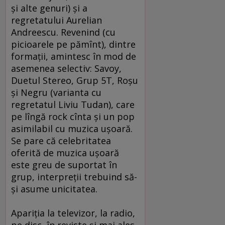
şi alte genuri) şi a
regretatului Aurelian
Andreescu. Revenind (cu
picioarele pe pămînt), dintre
formaţii, amintesc în mod de
asemenea selectiv: Savoy,
Duetul Stereo, Grup 5T, Roşu
şi Negru (varianta cu
regretatul Liviu Tudan), care
pe lîngă rock cînta şi un pop
asimilabil cu muzica uşoară.
Se pare că celebritatea
oferită de muzica uşoară
este greu de suportat în
grup, interpreţii trebuind să-
şi asume unicitatea.
Apariţia la televizor, la radio,