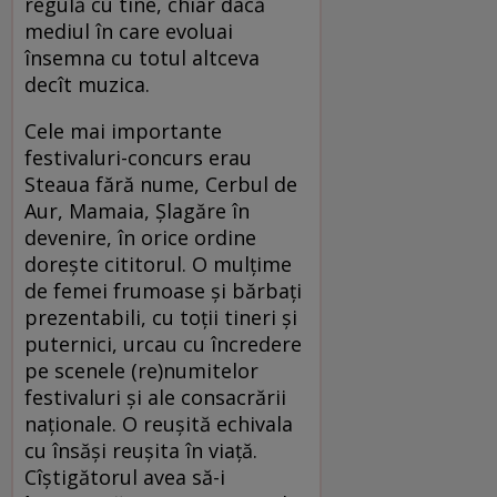
regulă cu tine, chiar dacă
mediul în care evoluai
însemna cu totul altceva
decît muzica.
Cele mai importante
festivaluri-concurs erau
Steaua fără nume, Cerbul de
Aur, Mamaia, Şlagăre în
devenire, în orice ordine
doreşte cititorul. O mulţime
de femei frumoase şi bărbaţi
prezentabili, cu toţii tineri şi
puternici, urcau cu încredere
pe scenele (re)numitelor
festivaluri şi ale consacrării
naţionale. O reuşită echivala
cu însăşi reuşita în viaţă.
Cîştigătorul avea să-i