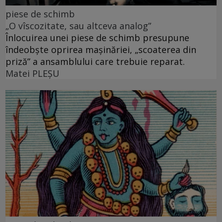
piese de schimb
„O vîscozitate, sau altceva analog”
Înlocuirea unei piese de schimb presupune
îndeobște oprirea mașinăriei, „scoaterea din
priză” a ansamblului care trebuie reparat.
Matei PLEŞU