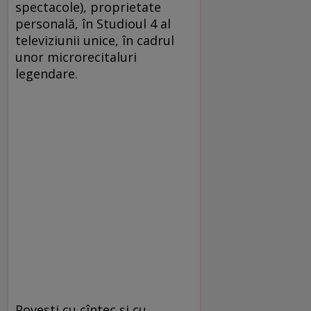
spectacole), proprietate
personală, în Studioul 4 al
televiziunii unice, în cadrul
unor microrecitaluri
legendare.
Poveşti cu cîntec şi cu