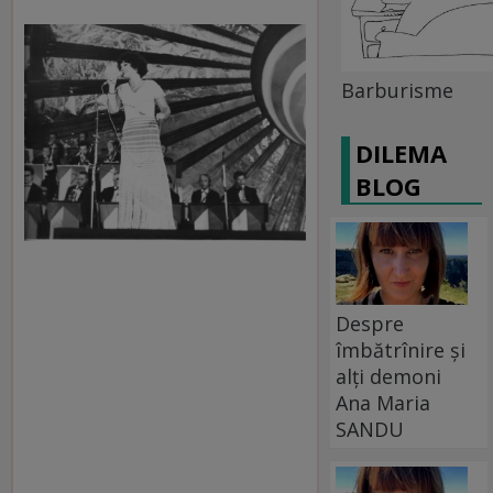
Barburisme
DILEMA
BLOG
Despre
îmbătrînire și
alți demoni
Ana Maria
SANDU