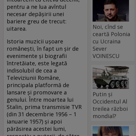
pentru a ne lua avîntul
necesar depăşirii unei
bariere greu de trecut:
Noi, cînd se
uitarea.
ceartă Polonia
cu Ucraina
Istoria muzicii uşoare
Sever
româneşti, în fapt un şir de
VOINESCU
evenimente şi biografii
întretăiate, este legată
indisolubil de cea a
Televiziunii Române,
principala platformă de
lansare şi promovare a
Putin și
genului. Între moartea lui
Occidentul Al
Stalin, prima transmisie TVR
treilea război
(din 31 decembrie 1956 – 1
mondial?
ianuarie 1957) şi apoi
părăsirea acestei lumi,