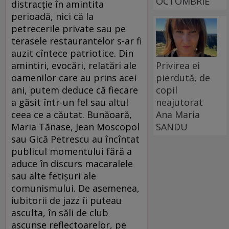
OCTOMBRIE
distracţie în amintita
perioadă, nici că la
petrecerile private sau pe
terasele restaurantelor s-ar fi
auzit cîntece patriotice. Din
Privirea ei
amintiri, evocări, relatări ale
pierdută, de
oamenilor care au prins acei
copil
ani, putem deduce că fiecare
neajutorat
a găsit într-un fel sau altul
Ana Maria
ceea ce a căutat. Bunăoară,
SANDU
Maria Tănase, Jean Moscopol
sau Gică Petrescu au încîntat
publicul momentului fără a
aduce în discurs macaralele
sau alte fetişuri ale
comunismului. De asemenea,
iubitorii de jazz îi puteau
asculta, în săli de club
ascunse reflectoarelor, pe