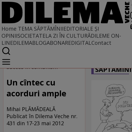
Home
TEMA SĂPTĂMÎNII
EDITORIALE ȘI
OPINII
SOCIETATE
LA ZI ÎN CULTURĂ
DILEME ON-
LINE
DILEMABLOG
ABONARE
DIGITAL
Contact
Home
CARICATU
Tema săptămînii
Succes în comunism
SĂPTĂMÎNI
Un cîntec cu
acorduri ample
Mihai PLĂMĂDEALĂ
Publicat în Dilema Veche nr.
431 din 17-23 mai 2012