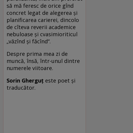
să mă feresc de orice gînd
concret legat de alegerea şi
planificarea carierei, dincolo
de cîteva reverii academice
nebuloase şi cvasimioriticul
„văzînd şi făcînd“.
Despre prima mea zi de
muncă, însă, într-unul dintre
numerele viitoare.
Sorin Gherguţ
este poet şi
traducător.