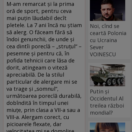
M-am remarcat şi la prima
oră de sport, pentru ceva
mai puţin lăudabil decît
pletele. La 7 ani încă nu ştiam
Noi, cînd se
să alerg. O făceam fără să
ceartă Polonia
îndoi genunchii, de unde şi
cu Ucraina
cea dintîi poreclă – „struţul“ –
Sever
pesemne şi pentru că, în
VOINESCU
pofida tehnicii care lăsa de
dorit, atingeam o viteză
apreciabilă. De la stilul
particular de alergare mi se
va trage şi „somnul“,
Putin și
următoarea poreclă durabilă,
Occidentul Al
dobîndită în timpul unei
treilea război
miuţe, prin clasa a VII-a sau a
mondial?
VIII-a. Alergam corect, cu
picioarele flexate, dar
velocitatea mi se domolise.