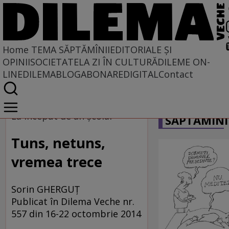
Home
TEMA SĂPTĂMÎNII
EDITORIALE ȘI
OPINII
SOCIETATE
LA ZI ÎN CULTURĂ
DILEME ON-
LINE
DILEMABLOG
ABONARE
DIGITAL
Contact
Home
CARICATU
Tema săptămînii
La început de an şcolar
SĂPTĂMÎNI
Tuns, netuns,
vremea trece
Sorin GHERGUȚ
Publicat în Dilema Veche nr.
557 din 16-22 octombrie 2014