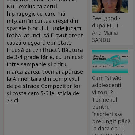
Nu-i exclus ca aerul
hipnagogic cu care mă
Feel good -
mişcam în curtea creşei din
după FILIT -
spatele blocului, unde jucam
Ana Maria
fotbal atunci, să fi avut drept
SANDU
cauză o uşoară ebrietate
indusă de „vinifruct“. Băutura
de 3-4 grade tărie, cu un gust
între şampanie şi cidru,
marca Zarea, tocmai apăruse
Cum își văd
la Alimentara din complexul
adolescenții
de pe strada Compozitorilor
viitorul? -
şi costa cam 5-6 lei sticla de
Termenul
33 cl.
pentru
înscrieri s-a
prelungit până
la data de 11