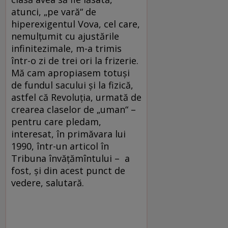
atunci, „pe vară“ de
hiperexigentul Vova, cel care,
nemulţumit cu ajustările
infinitezimale, m-a trimis
într-o zi de trei ori la frizerie.
Mă cam apropiasem totuşi
de fundul sacului şi la fizică,
astfel că Revoluţia, urmată de
crearea claselor de „uman“ –
pentru care pledam,
interesat, în primăvara lui
1990, într-un articol în
Tribuna învăţămîntului – a
fost, şi din acest punct de
vedere, salutară.