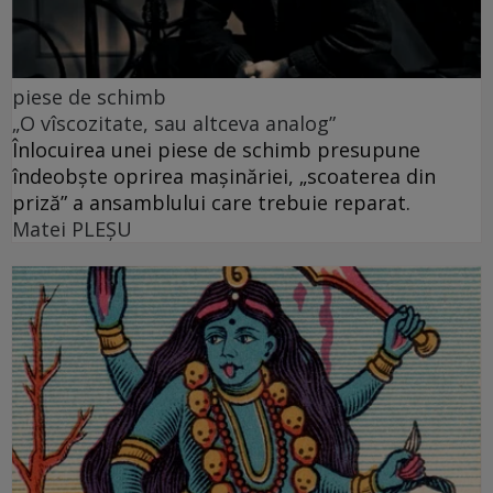
piese de schimb
„O vîscozitate, sau altceva analog”
Înlocuirea unei piese de schimb presupune
îndeobște oprirea mașinăriei, „scoaterea din
priză” a ansamblului care trebuie reparat.
Matei PLEŞU