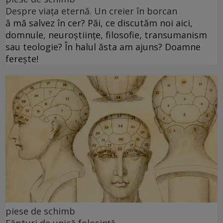
Despre viața eternă. Un creier în borcan
ă mă salvez în cer? Păi, ce discutăm noi aici,
domnule, neuroștiințe, filosofie, transumanism
sau teologie? În halul ăsta am ajuns? Doamne
ferește!
piese de schimb