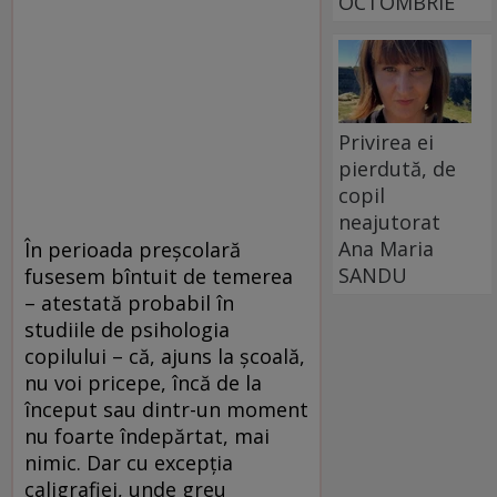
OCTOMBRIE
Privirea ei
pierdută, de
copil
neajutorat
Ana Maria
În perioada preşcolară
SANDU
fusesem bîntuit de temerea
– atestată probabil în
studiile de psihologia
copilului – că, ajuns la şcoală,
nu voi pricepe, încă de la
început sau dintr-un moment
nu foarte îndepărtat, mai
nimic. Dar cu excepţia
caligrafiei, unde greu