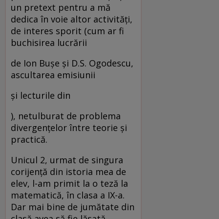
un pretext pentru a mă
dedica în voie altor activităţi,
de interes sporit (cum ar fi
buchisirea lucrării
de Ion Buşe şi D.S. Ogodescu,
ascultarea emisiunii
şi lecturile din
), netulburat de problema
divergenţelor între teorie şi
practică.
Unicul 2, urmat de singura
corijenţă din istoria mea de
elev, l-am primit la o teză la
matematică, în clasa a IX-a.
Dar mai bine de jumătate din
clasă avea să fie lăsată,