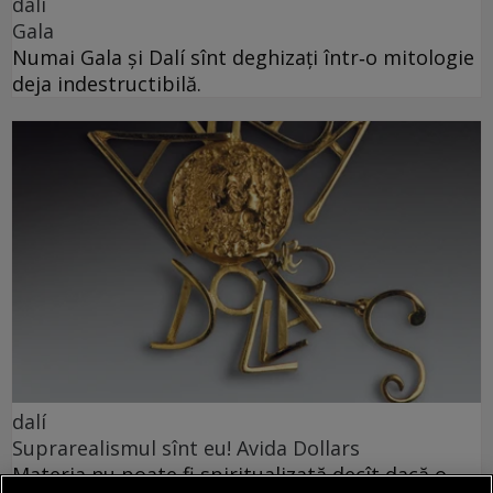
dalí
Gala
Numai Gala și Dalí sînt deghizați într‑o mitologie
deja indestructibilă.
dalí
Suprarealismul sînt eu! Avida Dollars
Materia nu poate fi spiritualizată decît dacă o