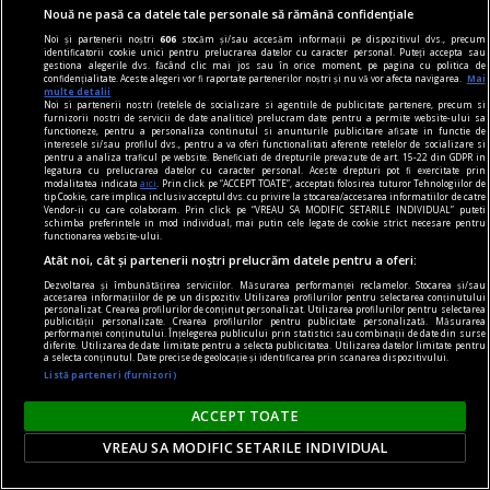
torni în aur.
Nouă ne pasă ca datele tale personale să rămână confidențiale
Noi și partenerii noștri
606
stocăm și/sau accesăm informații pe dispozitivul dvs., precum
identificatorii cookie unici pentru prelucrarea datelor cu caracter personal. Puteți accepta sau
gestiona alegerile dvs. făcând clic mai jos sau în orice moment, pe pagina cu politica de
confidențialitate. Aceste alegeri vor fi raportate partenerilor noștri și nu vă vor afecta navigarea.
Mai
multe detalii
Noi si partenerii nostri (retelele de socializare si agentiile de publicitate partenere, precum si
furnizorii nostri de servicii de date analitice) prelucram date pentru a permite website-ului sa
functioneze, pentru a personaliza continutul si anunturile publicitare afisate in functie de
interesele si/sau profilul dvs., pentru a va oferi functionalitati aferente retelelor de socializare si
pentru a analiza traficul pe website. Beneficiati de drepturile prevazute de art. 15-22 din GDPR in
legatura cu prelucrarea datelor cu caracter personal. Aceste drepturi pot fi exercitate prin
modalitatea indicata
aici
. Prin click pe “ACCEPT TOATE”, acceptati folosirea tuturor Tehnologiilor de
tip Cookie, care implica inclusiv acceptul dvs. cu privire la stocarea/accesarea informatiilor de catre
Vendor-ii cu care colaboram. Prin click pe “VREAU SA MODIFIC SETARILE INDIVIDUAL” puteti
schimba preferintele in mod individual, mai putin cele legate de cookie strict necesare pentru
functionarea website-ului.
Atât noi, cât și partenerii noștri prelucrăm datele pentru a oferi:
Dezvoltarea și îmbunătățirea serviciilor. Măsurarea performanței reclamelor. Stocarea și/sau
accesarea informațiilor de pe un dispozitiv. Utilizarea profilurilor pentru selectarea conținutului
personalizat. Crearea profilurilor de conținut personalizat. Utilizarea profilurilor pentru selectarea
publicității personalizate. Crearea profilurilor pentru publicitate personalizată. Măsurarea
performanței conținutului. Înțelegerea publicului prin statistici sau combinații de date din surse
dalí
diferite. Utilizarea de date limitate pentru a selecta publicitatea. Utilizarea datelor limitate pentru
a selecta conținutul. Date precise de geolocație și identificarea prin scanarea dispozitivului.
Viziunea suprarealistă a lumii
Listă parteneri (furnizori)
Ne aflăm pe versantul opus lucidității gîndului.
ACCEPT TOATE
Intrăm în ținutul somnului, al tainei, adică în
zona de umbră a vieții.
VREAU SA MODIFIC SETARILE INDIVIDUAL