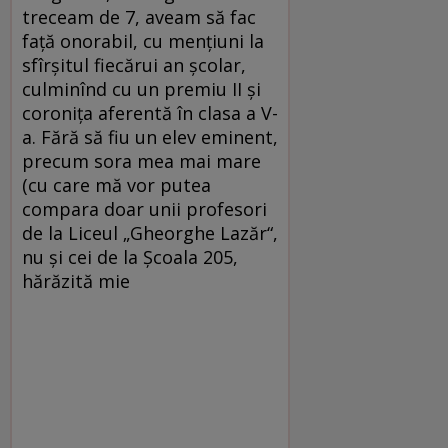
treceam de 7, aveam să fac
faţă onorabil, cu menţiuni la
sfîrşitul fiecărui an şcolar,
culminînd cu un premiu II şi
coroniţa aferentă în clasa a V-
a. Fără să fiu un elev eminent,
precum sora mea mai mare
(cu care mă vor putea
compara doar unii profesori
de la Liceul „Gheorghe Lazăr“,
nu şi cei de la Şcoala 205,
hărăzită mie