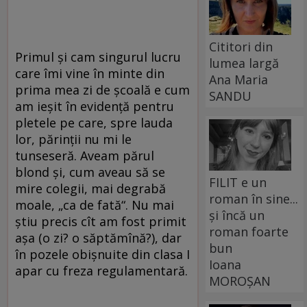
Cititori din
Primul şi cam singurul lucru
lumea largă
care îmi vine în minte din
Ana Maria
prima mea zi de şcoală e cum
SANDU
am ieşit în evidenţă pentru
pletele pe care, spre lauda
lor, părinţii nu mi le
tunseseră. Aveam părul
blond şi, cum aveau să se
FILIT e un
mire colegii, mai degrabă
roman în sine...
moale, „ca de fată“. Nu mai
și încă un
ştiu precis cît am fost primit
roman foarte
aşa (o zi? o săptămînă?), dar
bun
în pozele obişnuite din clasa I
Ioana
apar cu freza regulamentară.
MOROȘAN