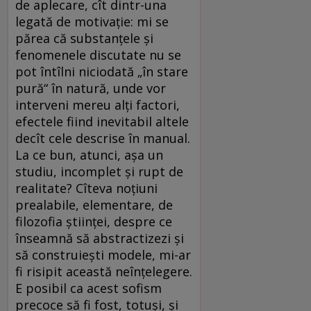
de aplecare, cît dintr-una
legată de motivaţie: mi se
părea că substanţele şi
fenomenele discutate nu se
pot întîlni niciodată „în stare
pură“ în natură, unde vor
interveni mereu alţi factori,
efectele fiind inevitabil altele
decît cele descrise în manual.
La ce bun, atunci, aşa un
studiu, incomplet şi rupt de
realitate? Cîteva noţiuni
prealabile, elementare, de
filozofia ştiinţei, despre ce
înseamnă să abstractizezi şi
să construieşti modele, mi-ar
fi risipit această neînţelegere.
E posibil ca acest sofism
precoce să fi fost, totuşi, şi