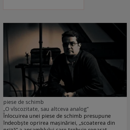
piese de schimb
„O vîscozitate, sau altceva analog”
Înlocuirea unei piese de schimb presupune
îndeobște oprirea mașinăriei, „scoaterea din
priză” a ansamblului care trebuie reparat.