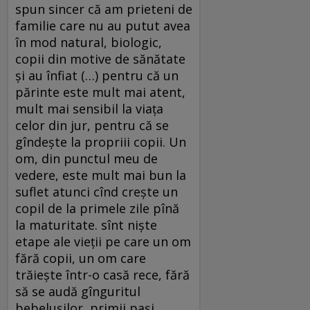
spun sincer că am prieteni de
familie care nu au putut avea
în mod natural, biologic,
copii din motive de sănătate
şi au înfiat (…) pentru că un
părinte este mult mai atent,
mult mai sensibil la viaţa
celor din jur, pentru că se
gîndeşte la propriii copii. Un
om, din punctul meu de
vedere, este mult mai bun la
suflet atunci cînd creşte un
copil de la primele zile pînă
la maturitate. sînt nişte
etape ale vieţii pe care un om
fără copii, un om care
trăieşte într-o casă rece, fără
să se audă gînguritul
bebeluşilor, primii paşi,