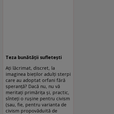
Teza bunătății sufletești
Ați lăcrimat, discret, la
imaginea bieților adulți sterpi
care au adoptat orfani fără
speranță? Dacă nu, nu vă
meritați primărița și, practic,
sînteți o rușine pentru civism
(sau, fie, pentru varianta de
civism propovăduită de