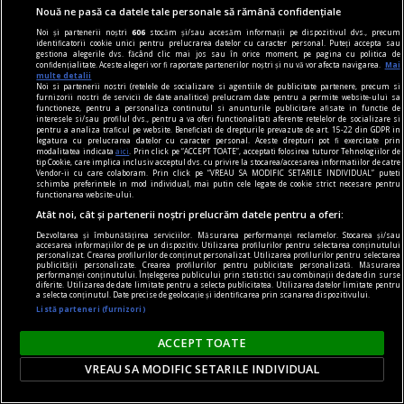
Dilemele decadenței
Nouă ne pasă ca datele tale personale să rămână confidențiale
Există aici, poate, o secretă soteriologie la
Noi și partenerii noștri
606
stocăm și/sau accesăm informații pe dispozitivul dvs., precum
identificatorii cookie unici pentru prelucrarea datelor cu caracter personal. Puteți accepta sau
confiniile cu sensibilitatea decadentă, și anume
gestiona alegerile dvs. făcând clic mai jos sau în orice moment, pe pagina cu politica de
confidențialitate. Aceste alegeri vor fi raportate partenerilor noștri și nu vă vor afecta navigarea.
Mai
credința că printr-o înălțare estetică deasupra
multe detalii
Noi si partenerii nostri (retelele de socializare si agentiile de publicitate partenere, precum si
oricărei etici contingente.
furnizorii nostri de servicii de date analitice) prelucram date pentru a permite website-ului sa
functioneze, pentru a personaliza continutul si anunturile publicitare afisate in functie de
interesele si/sau profilul dvs., pentru a va oferi functionalitati aferente retelelor de socializare si
pentru a analiza traficul pe website. Beneficiati de drepturile prevazute de art. 15-22 din GDPR in
legatura cu prelucrarea datelor cu caracter personal. Aceste drepturi pot fi exercitate prin
modalitatea indicata
aici
. Prin click pe “ACCEPT TOATE”, acceptati folosirea tuturor Tehnologiilor de
tip Cookie, care implica inclusiv acceptul dvs. cu privire la stocarea/accesarea informatiilor de catre
Vendor-ii cu care colaboram. Prin click pe “VREAU SA MODIFIC SETARILE INDIVIDUAL” puteti
schimba preferintele in mod individual, mai putin cele legate de cookie strict necesare pentru
functionarea website-ului.
Atât noi, cât și partenerii noștri prelucrăm datele pentru a oferi:
Dezvoltarea și îmbunătățirea serviciilor. Măsurarea performanței reclamelor. Stocarea și/sau
accesarea informațiilor de pe un dispozitiv. Utilizarea profilurilor pentru selectarea conținutului
personalizat. Crearea profilurilor de conținut personalizat. Utilizarea profilurilor pentru selectarea
publicității personalizate. Crearea profilurilor pentru publicitate personalizată. Măsurarea
performanței conținutului. Înțelegerea publicului prin statistici sau combinații de date din surse
diferite. Utilizarea de date limitate pentru a selecta publicitatea. Utilizarea datelor limitate pentru
a selecta conținutul. Date precise de geolocație și identificarea prin scanarea dispozitivului.
Listă parteneri (furnizori)
ACCEPT TOATE
VREAU SA MODIFIC SETARILE INDIVIDUAL
centenar - eugen barbu
„Biografia detestabilă” și „opera admirabilă”