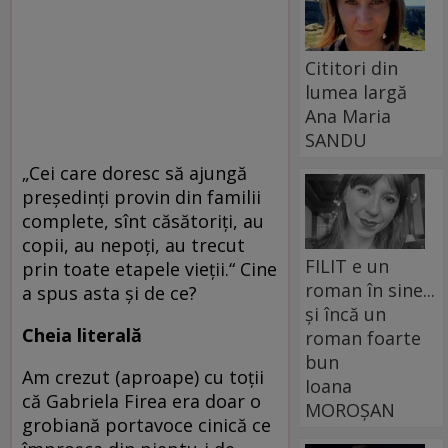
Cititori din
lumea largă
Ana Maria
SANDU
„Cei care doresc să ajungă
preşedinţi provin din familii
complete, sînt căsătoriţi, au
copii, au nepoţi, au trecut
FILIT e un
prin toate etapele vieţii.“ Cine
roman în sine...
a spus asta și de ce?
și încă un
Cheia literală
roman foarte
bun
Am crezut (aproape) cu toții
Ioana
că Gabriela Firea era doar o
MOROȘAN
grobiană portavoce cinică ce