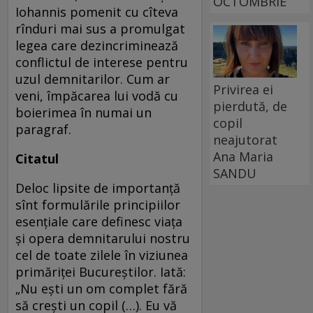
OCTOMBRIE
Iohannis pomenit cu cîteva
rînduri mai sus a promulgat
legea care dezincriminează
conflictul de interese pentru
uzul demnitarilor. Cum ar
Privirea ei
veni, împăcarea lui vodă cu
pierdută, de
boierimea în numai un
copil
paragraf.
neajutorat
Ana Maria
Citatul
SANDU
Deloc lipsite de importanță
sînt formulările principiilor
esențiale care definesc viața
și opera demnitarului nostru
cel de toate zilele în viziunea
primăriței Bucureștilor. Iată:
„Nu eşti un om complet fără
să creşti un copil (…). Eu vă