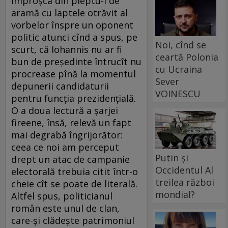
împroșca din pieptu-i de
aramă cu laptele otrăvit al
vorbelor înspre un oponent
politic atunci cînd a spus, pe
Noi, cînd se
scurt, că Iohannis nu ar fi
ceartă Polonia
bun de președinte întrucît nu
cu Ucraina
procrease pînă la momentul
Sever
depunerii candidaturii
VOINESCU
pentru funcția prezidențială.
O a doua lectură a șarjei
fireene, însă, relevă un fapt
mai degrabă îngrijorător:
ceea ce noi am perceput
Putin și
drept un atac de campanie
Occidentul Al
electorală trebuia citit într-o
treilea război
cheie cît se poate de literală.
mondial?
Altfel spus, politicianul
român este unul de clan,
care-și clădește patrimoniul