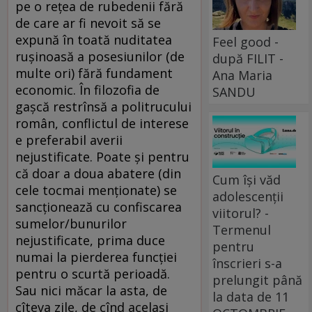
pe o rețea de rubedenii fără
de care ar fi nevoit să se
expună în toată nuditatea
Feel good -
rușinoasă a posesiunilor (de
după FILIT -
multe ori) fără fundament
Ana Maria
economic. În filozofia de
SANDU
gașcă restrînsă a politrucului
român, conflictul de interese
e preferabil averii
nejustificate. Poate și pentru
că doar a doua abatere (din
Cum își văd
cele tocmai menționate) se
adolescenții
sancționează cu confiscarea
viitorul? -
sumelor/bunurilor
Termenul
nejustificate, prima duce
pentru
numai la pierderea funcției
înscrieri s-a
pentru o scurtă perioadă.
prelungit până
Sau nici măcar la asta, de
la data de 11
cîteva zile, de cînd același