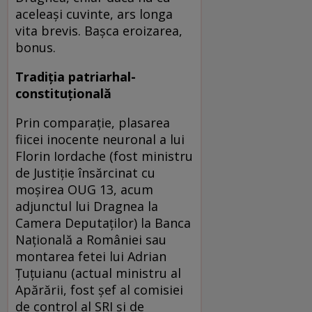
aceleași cuvinte, ars longa
vita brevis. Bașca eroizarea,
bonus.
Tradiția patriarhal-
constituțională
Prin comparație, plasarea
fiicei inocente neuronal a lui
Florin Iordache (fost ministru
de Justiție însărcinat cu
moșirea OUG 13, acum
adjunctul lui Dragnea la
Camera Deputaților) la Banca
Națională a României sau
montarea fetei lui Adrian
Țuțuianu (actual ministru al
Apărării, fost șef al comisiei
de control al SRI și de