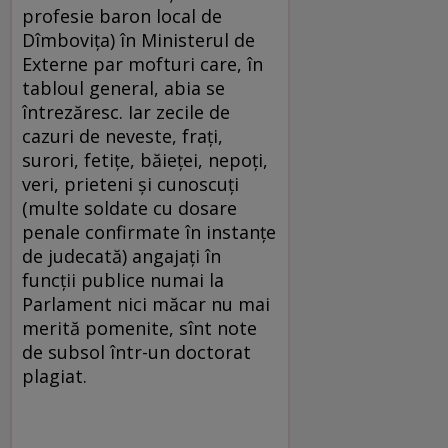
profesie baron local de
Dîmbovița) în Ministerul de
Externe par mofturi care, în
tabloul general, abia se
întrezăresc. Iar zecile de
cazuri de neveste, frați,
surori, fetițe, băieței, nepoți,
veri, prieteni și cunoscuți
(multe soldate cu dosare
penale confirmate în instanțe
de judecată) angajați în
funcții publice numai la
Parlament nici măcar nu mai
merită pomenite, sînt note
de subsol într-un doctorat
plagiat.