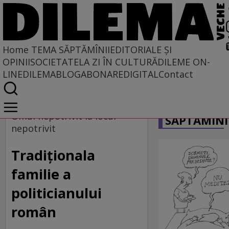
Home
TEMA SĂPTĂMÎNII
EDITORIALE ȘI
OPINII
SOCIETATE
LA ZI ÎN CULTURĂ
DILEME ON-
LINE
DILEMABLOG
ABONARE
DIGITAL
Contact
Home
CARICATU
Tema săptămînii
Omul nepotrivit la locul
SĂPTĂMÎNI
nepotrivit
Tradiţionala
familie a
politicianului
român