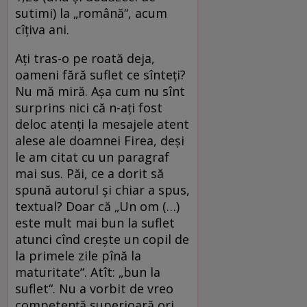
sutimi) la „română“, acum
cîțiva ani.
Ați tras-o pe roată deja,
oameni fără suflet ce sînteți?
Nu mă miră. Așa cum nu sînt
surprins nici că n-ați fost
deloc atenți la mesajele atent
alese ale doamnei Firea, deși
le am citat cu un paragraf
mai sus. Păi, ce a dorit să
spună autorul și chiar a spus,
textual? Doar că „Un om (…)
este mult mai bun la suflet
atunci cînd creşte un copil de
la primele zile pînă la
maturitate“. Atît: „bun la
suflet“. Nu a vorbit de vreo
competență superioară ori