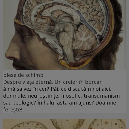
piese de schimb
Despre viața eternă. Un creier în borcan
ă mă salvez în cer? Păi, ce discutăm noi aici,
domnule, neuroștiințe, filosofie, transumanism
sau teologie? În halul ăsta am ajuns? Doamne
ferește!