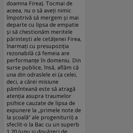
doamna Firea). Tocmai de
aceea, nu o să aveți nimic
împotrivă să mergem și mai
departe cu lipsa de empatie
și să chestionăm meritele
părintești ale cetățenei Firea,
înarmați cu presupoziția
rezonabilă că femeia are
performanțe în domeniu. Din
surse publice, însă, aflăm că
una din odraslele ei (a celei,
deci, a cărei misiune
pămînteană este să atragă
atenția asupra traumelor
psihice cauzate de lipsa de
expunere la „primele note de
la şcoală“ ale progeniturii) a
sfeclit-o la Bac cu un superb
1,20 (unu și douăzeci de