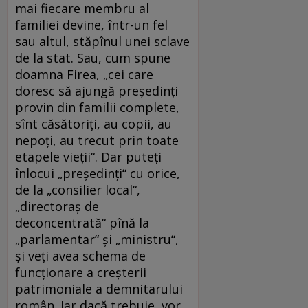
mai fiecare membru al
familiei devine, într-un fel
sau altul, stăpînul unei sclave
de la stat. Sau, cum spune
doamna Firea, „cei care
doresc să ajungă preşedinţi
provin din familii complete,
sînt căsătoriţi, au copii, au
nepoţi, au trecut prin toate
etapele vieţii“. Dar puteți
înlocui „președinți“ cu orice,
de la „consilier local“,
„directoraș de
deconcentrată“ pînă la
„parlamentar“ și „ministru“,
și veți avea schema de
funcționare a creșterii
patrimoniale a demnitarului
român. Iar dacă trebuie, vor