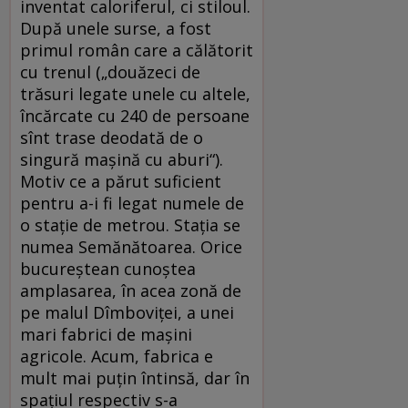
inventat caloriferul, ci stiloul.
După unele surse, a fost
primul român care a călătorit
cu trenul („douăzeci de
trăsuri legate unele cu altele,
încărcate cu 240 de persoane
sînt trase deodată de o
singură maşină cu aburi“).
Motiv ce a părut suficient
pentru a-i fi legat numele de
o staţie de metrou. Staţia se
numea Semănătoarea. Orice
bucureştean cunoştea
amplasarea, în acea zonă de
pe malul Dîmboviţei, a unei
mari fabrici de maşini
agricole. Acum, fabrica e
mult mai puţin întinsă, dar în
spaţiul respectiv s-a