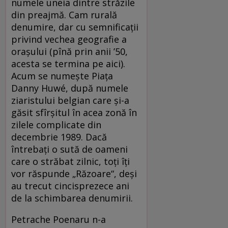
numele uneia dintre străzile
din preajmă. Cam rurală
denumire, dar cu semnificaţii
privind vechea geografie a
oraşului (pînă prin anii ’50,
acesta se termina pe aici).
Acum se numeşte Piaţa
Danny Huwé, după numele
ziaristului belgian care şi-a
găsit sfîrşitul în acea zonă în
zilele complicate din
decembrie 1989. Dacă
întrebaţi o sută de oameni
care o străbat zilnic, toţi îţi
vor răspunde „Răzoare“, deşi
au trecut cincisprezece ani
de la schimbarea denumirii.
Petrache Poenaru n-a