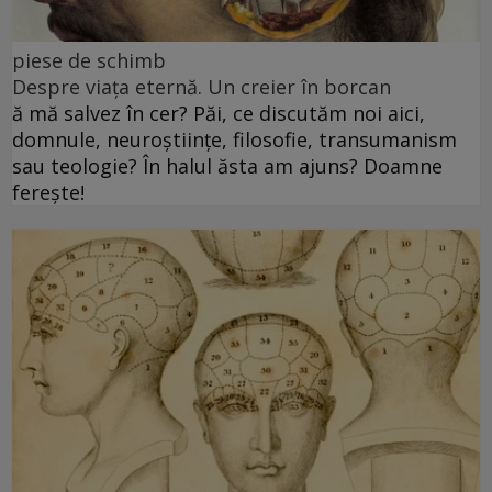
piese de schimb
Despre viața eternă. Un creier în borcan
ă mă salvez în cer? Păi, ce discutăm noi aici,
domnule, neuroștiințe, filosofie, transumanism
sau teologie? În halul ăsta am ajuns? Doamne
ferește!