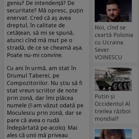
geniu? De intendenţă? De
securitate? Mă opresc, puţin
enervat. Cred că aş avea
dreptul, în calitate de
Noi, cînd se
cetăţean, să mi se spună,
ceartă Polonia
atunci cînd mă mut pe o
cu Ucraina
stradă, de ce se cheamă aşa.
Sever
Poate nu-mi convine.
VOINESCU
Cu ani în urmă, am stat în
Drumul Taberei, pe
Compozitorilor. Nu ştiu să fi
stat vreun scriitor de note
Putin și
prin zonă, dar îmi plăcea
Occidentul Al
numele (l-am văzut odată pe
treilea război
Moculescu prin zonă, dar se
mondial?
pare că avea o rudă
îndepărtată pe-acolo). Mai
ales că unii mă priveau