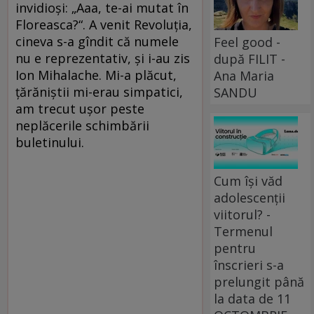
invidioşi: „Aaa, te-ai mutat în
Floreasca?“. A venit Revoluţia,
cineva s-a gîndit că numele
Feel good -
nu e reprezentativ, şi i-au zis
după FILIT -
Ion Mihalache. Mi-a plăcut,
Ana Maria
ţărăniştii mi-erau simpatici,
SANDU
am trecut uşor peste
neplăcerile schimbării
buletinului.
Cum își văd
adolescenții
viitorul? -
Termenul
pentru
înscrieri s-a
prelungit până
la data de 11