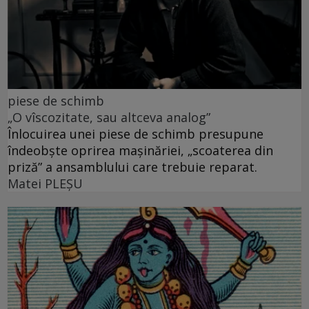
piese de schimb
„O vîscozitate, sau altceva analog”
Înlocuirea unei piese de schimb presupune
îndeobște oprirea mașinăriei, „scoaterea din
priză” a ansamblului care trebuie reparat.
Matei PLEŞU