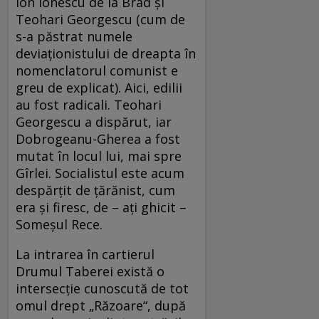
Ion Ionescu de la Brad şi
Teohari Georgescu (cum de
s-a păstrat numele
deviaţionistului de dreapta în
nomenclatorul comunist e
greu de explicat). Aici, edilii
au fost radicali. Teohari
Georgescu a dispărut, iar
Dobrogeanu-Gherea a fost
mutat în locul lui, mai spre
Gîrlei. Socialistul este acum
despărţit de ţărănist, cum
era şi firesc, de – aţi ghicit –
Someşul Rece.
La intrarea în cartierul
Drumul Taberei există o
intersecţie cunoscută de tot
omul drept „Răzoare“, după