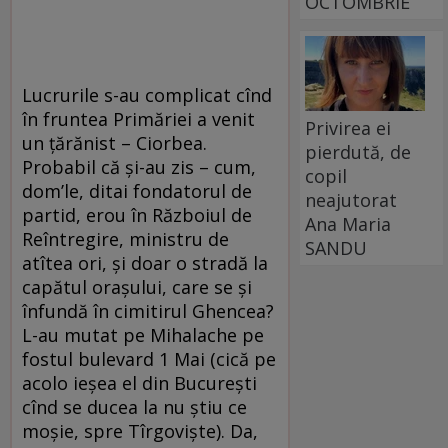
OCTOMBRIE
Lucrurile s-au complicat cînd
în fruntea Primăriei a venit
Privirea ei
un ţărănist – Ciorbea.
pierdută, de
Probabil că şi-au zis – cum,
copil
dom’le, ditai fondatorul de
neajutorat
partid, erou în Războiul de
Ana Maria
Reîntregire, ministru de
SANDU
atîtea ori, şi doar o stradă la
capătul oraşului, care se şi
înfundă în cimitirul Ghencea?
L-au mutat pe Mihalache pe
fostul bulevard 1 Mai (cică pe
acolo ieşea el din Bucureşti
cînd se ducea la nu ştiu ce
moşie, spre Tîrgovişte). Da,