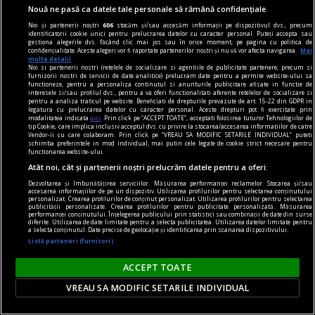
Nouă ne pasă ca datele tale personale să rămână confidențiale
Noi și partenerii noștri
606
stocăm și/sau accesăm informații pe dispozitivul dvs., precum
identificatorii cookie unici pentru prelucrarea datelor cu caracter personal. Puteți accepta sau
dalí
gestiona alegerile dvs. făcând clic mai jos sau în orice moment, pe pagina cu politica de
confidențialitate. Aceste alegeri vor fi raportate partenerilor noștri și nu vă vor afecta navigarea.
Mai
Gala
multe detalii
Noi si partenerii nostri (retelele de socializare si agentiile de publicitate partenere, precum si
Numai Gala și Dalí sînt deghizați într‑o mitologie
furnizorii nostri de servicii de date analitice) prelucram date pentru a permite website-ului sa
functioneze, pentru a personaliza continutul si anunturile publicitare afisate in functie de
deja indestructibilă.
interesele si/sau profilul dvs., pentru a va oferi functionalitati aferente retelelor de socializare si
pentru a analiza traficul pe website. Beneficiati de drepturile prevazute de art. 15-22 din GDPR in
legatura cu prelucrarea datelor cu caracter personal. Aceste drepturi pot fi exercitate prin
modalitatea indicata
aici
. Prin click pe “ACCEPT TOATE”, acceptati folosirea tuturor Tehnologiilor de
tip Cookie, care implica inclusiv acceptul dvs. cu privire la stocarea/accesarea informatiilor de catre
Vendor-ii cu care colaboram. Prin click pe “VREAU SA MODIFIC SETARILE INDIVIDUAL” puteti
schimba preferintele in mod individual, mai putin cele legate de cookie strict necesare pentru
functionarea website-ului.
Atât noi, cât și partenerii noștri prelucrăm datele pentru a oferi:
Dezvoltarea și îmbunătățirea serviciilor. Măsurarea performanței reclamelor. Stocarea și/sau
accesarea informațiilor de pe un dispozitiv. Utilizarea profilurilor pentru selectarea conținutului
personalizat. Crearea profilurilor de conținut personalizat. Utilizarea profilurilor pentru selectarea
publicității personalizate. Crearea profilurilor pentru publicitate personalizată. Măsurarea
performanței conținutului. Înțelegerea publicului prin statistici sau combinații de date din surse
diferite. Utilizarea de date limitate pentru a selecta publicitatea. Utilizarea datelor limitate pentru
a selecta conținutul. Date precise de geolocație și identificarea prin scanarea dispozitivului.
Listă parteneri (furnizori)
ACCEPT TOATE
VREAU SA MODIFIC SETARILE INDIVIDUAL
dalí