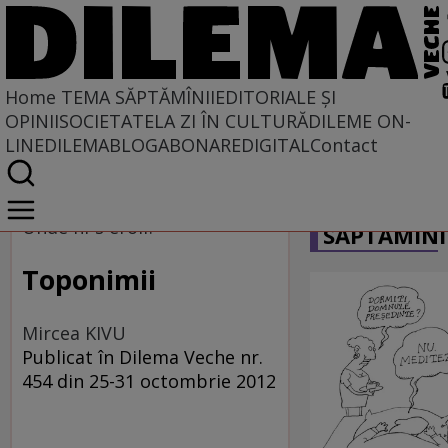
Home
TEMA SĂPTĂMÎNII
EDITORIALE ȘI
OPINII
SOCIETATE
LA ZI ÎN CULTURĂ
DILEME ON-
LINE
DILEMABLOG
ABONARE
DIGITAL
Contact
Home
CARICATU
Tema săptămînii
Unde ni-s eroii?
SĂPTĂMÎNI
Toponimii
Mircea KIVU
Publicat în Dilema Veche nr.
454 din 25-31 octombrie 2012