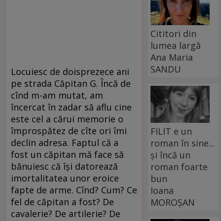
Cititori din
lumea largă
Ana Maria
SANDU
Locuiesc de doisprezece ani
pe strada Căpitan G. Încă de
cînd m-am mutat, am
încercat în zadar să aflu cine
este cel a cărui memorie o
împrospătez de cîte ori îmi
FILIT e un
declin adresa. Faptul că a
roman în sine...
fost un căpitan mă face să
și încă un
bănuiesc că îşi datorează
roman foarte
imortalitatea unor eroice
bun
fapte de arme. Cînd? Cum? Ce
Ioana
fel de căpitan a fost? De
MOROȘAN
cavalerie? De artilerie? De