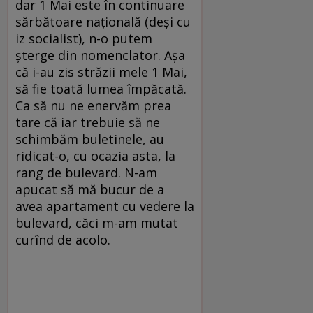
dar 1 Mai este în continuare
sărbătoare naţională (deşi cu
iz socialist), n-o putem
şterge din nomenclator. Aşa
că i-au zis străzii mele 1 Mai,
să fie toată lumea împăcată.
Ca să nu ne enervăm prea
tare că iar trebuie să ne
schimbăm buletinele, au
ridicat-o, cu ocazia asta, la
rang de bulevard. N-am
apucat să mă bucur de a
avea apartament cu vedere la
bulevard, căci m-am mutat
curînd de acolo.